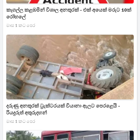
කෑගල්ල කළඹමින් විශාල අනතුරක් - එක් අයෙක් මරුට 10ක්
රෝහලේ
මාස 1 කට පෙර
දරුණු අනතුරක් ට්‍රැක්ටරයක් වියානා ඇලට පෙරළෙයි -
රියදුරුත් අතුරුදහන්
මාස 1 කට පෙර