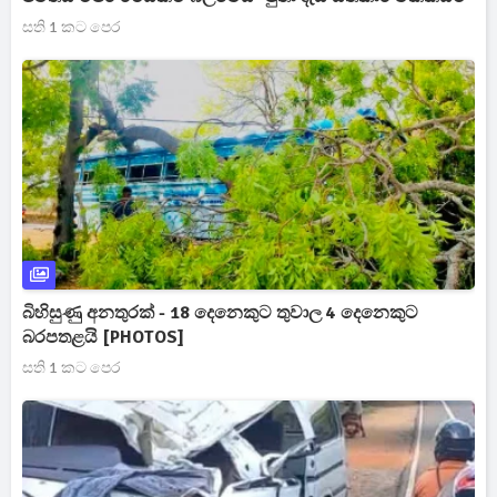
සති 1 කට පෙර
බිහිසුණු අනතුරක් - 18 දෙනෙකුට තුවාල 4 දෙනෙකුට
බරපතළයි [PHOTOS]
සති 1 කට පෙර