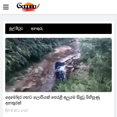
මුල් පිටුව
අනතුරු
දෙමෝදර ගඟට ලොරියක් පෙරළී අලුයම සිදුවූ බිහිසුණු
අනතුරක්
දින 2 කට පෙර