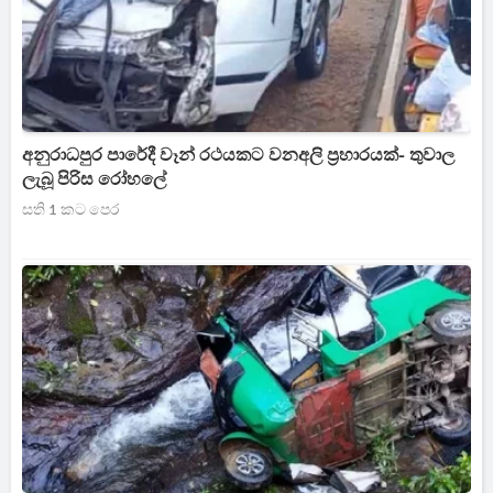
අනුරාධපුර පාරේදී වෑන් රථයකට වනඅලි ප්‍රහාරයක්- තුවාල
ලැබූ පිරිස රෝහලේ
සති 1 කට පෙර