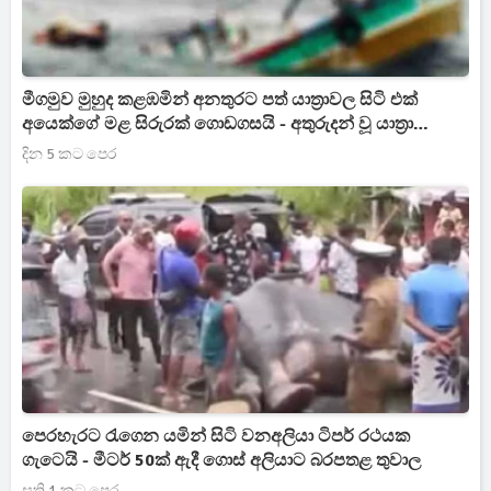
මීගමුව මුහුද කළඹමින් අනතුරට පත් යාත්‍රාවල සිටි එක්
අයෙක්ගේ මළ සිරුරක් ගොඩගසයි - අතුරුදන් වූ යාත්‍රා
සෙවීමට හෙලිකොප්ටර් යානයක් [UPDATE]
දින 5 කට පෙර
පෙරහැරට රැගෙන යමින් සිටි වනඅලියා ටිපර් රථයක
ගැටෙයි - මීටර් 50ක් ඇදී ගොස් අලියාට බරපතළ තුවාල
සති 1 කට පෙර