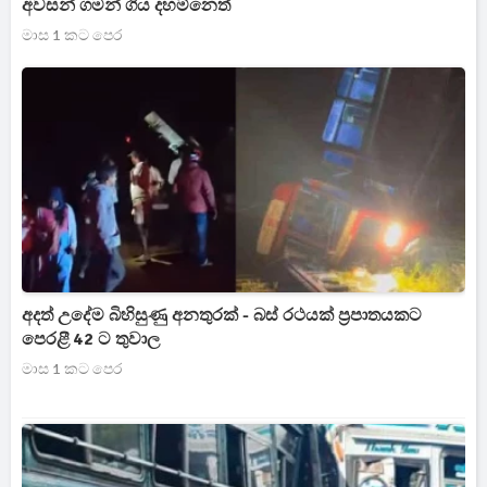
අවසන් ගමන් ගිය දහම්නෙත්
මාස 1 කට පෙර
අදත් උදේම බිහිසුණු අනතුරක් - බස් රථයක් ප්‍රපාතයකට
පෙරළී 42 ට තුවාල
මාස 1 කට පෙර