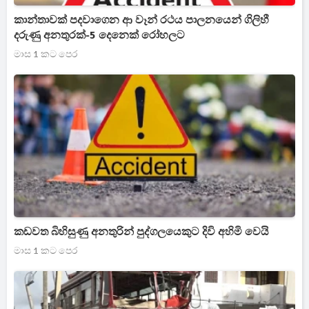
කාන්තාවක් පදවාගෙන ආ වෑන් රථය පාලනයෙන් ගිලිහී
දරුණු අනතුරක්-5 දෙනෙක් රෝහලට
මාස 1 කට පෙර
කඩවත බිහිසුණු අනතුරින් පුද්ගලයෙකුට දිවි අහිමි වෙයි
මාස 1 කට පෙර