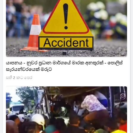
යාපනය - නුවර ප්‍රධාන මාර්ගයේ මාරක අනතුරක් - පොලිස්
සැරයන්වරයෙක් මරුට
සති 2 කට පෙර