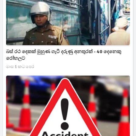
බස් රථ දෙකක් මුහුණ ගැටී දරුණු අනතුරක් - 40 දෙනෙකු
රෝහලට
මාස 1 කට පෙර