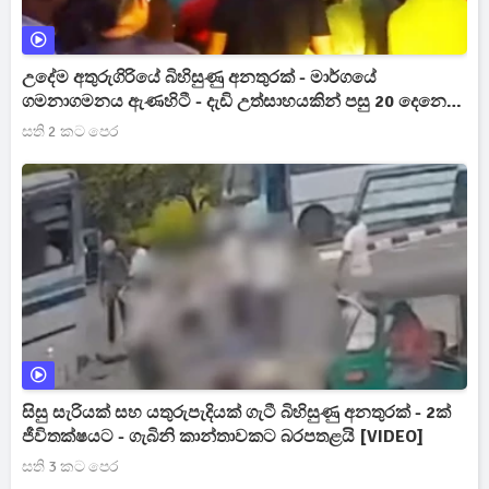
උදේම අතුරුගිරියේ බිහිසුණු අනතුරක් - මාර්ගයේ
ගමනාගමනය ඇණහිටී - දැඩි උත්සාහයකින් පසු 20 දෙනෙක්
රෝහලට [VIDEO]
සති 2 කට පෙර
සිසු සැරියක් සහ යතුරුපැදියක් ගැටී බිහිසුණු අනතුරක් - 2ක්
ජීවිතක්ෂයට - ගැබිනි කාන්තාවකට බරපතළයි [VIDEO]
සති 3 කට පෙර