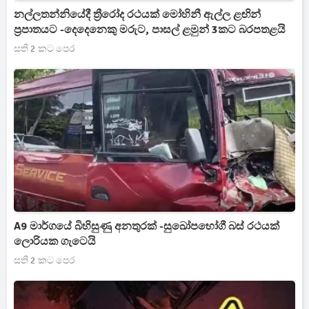
නල්ලතන්නියේදී ත්‍රීරෝද රථයක් මෝහිනී ඇල්ල ළඟින්
ප්‍රපාතයට -දෙදෙනෙකු මරුට, පාසල් ළමුන් 3කට බරපතළයි
සති 2 කට පෙර
A9 මාර්ගයේ බිහිසුණු අනතුරක් -සුඛෝපභෝගී බස් රථයක්
ලොරියක ගැටෙයි
සති 2 කට පෙර