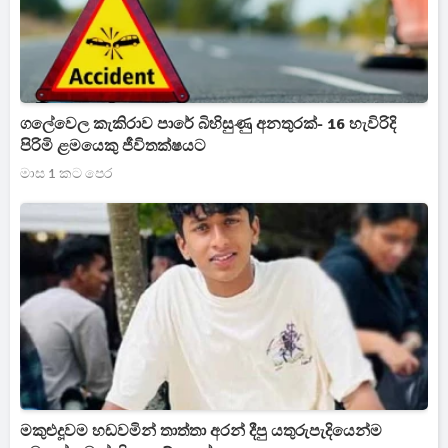
ගලේවෙල කැකිරාව පාරේ බිහිසුණු අනතුරක්- 16 හැවිරිදි
පිරිමි ළමයෙකු ජීවිතක්ෂයට
මාස 1 කට පෙර
මකුළුදූවම හඩවමින් තාත්තා අරන් දීපු යතුරුපැදියෙන්ම