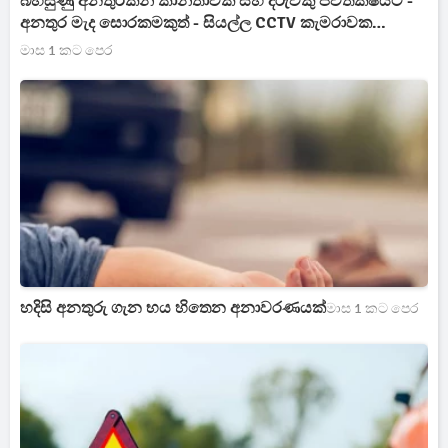
බිහිසුණු අනතුරකින් කාන්තාවක් සහ දරුවකු ජීවිතක්ෂයට -
අනතුර මැද සොරකමකුත් - සියල්ල CCTV කැමරාවක
[VIDEO]
මාස 1 කට පෙර
හදිසි අනතුරු ගැන භය හිතෙන අනාවරණයක්
මාස 1 කට පෙර