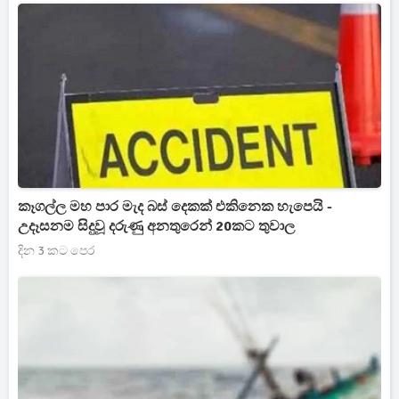
කෑගල්ල මහ පාර මැද බස් දෙකක් එකිනෙක හැපෙයි -
උදෑසනම සිදුවූ දරුණු අනතුරෙන් 20කට තුවාල
දින 3 කට පෙර