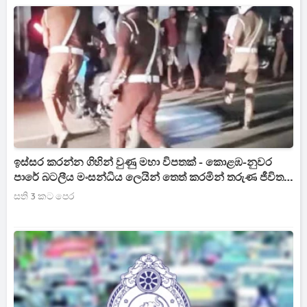
ඉස්සර කරන්න ගිහින් වුණු මහා විපතක් - කොළඹ-නුවර
පාරේ බටලීය මංසන්ධිය ලෙයින් තෙත් කරමින් තරුණ ජීවිත
දෙකක් නැතිවෙයි
සති 3 කට පෙර