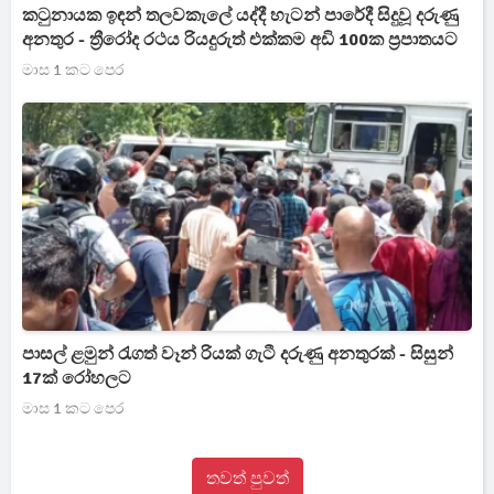
කටුනායක ඉඳන් තලවකැලේ යද්දී හැටන් පාරේදී සිදුවූ දරුණු
අනතුර - ත්‍රීරෝද රථය රියදුරුත් එක්කම අඩි 100ක ප්‍රපාතයට
මාස 1 කට පෙර
පාසල් ළමුන් රැගත් වෑන් රියක් ගැටී දරුණු අනතුරක් - සිසුන්
17ක් රෝහලට
මාස 1 කට පෙර
තවත් පුවත්