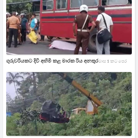
ගුරුවරියකට දිවි අහිමි කළ මාරක රිය අනතුර
මාස 1 කට පෙර