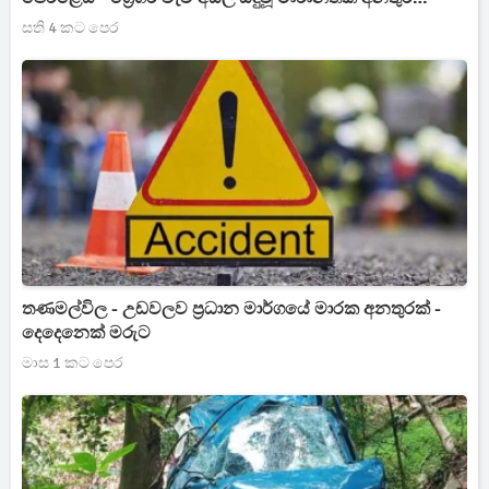
මෙන්න
සති 4 කට පෙර
තණමල්විල - උඩවලව ප්‍රධාන මාර්ගයේ මාරක අනතුරක් -
දෙදෙනෙක් මරුට
මාස 1 කට පෙර