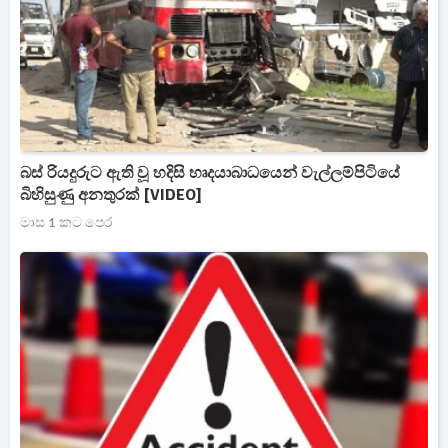
බස් රියදුරුට ඇති වූ හදිසි හෘදයාබාධයෙන් වැල්ලම්පිටියේ
බිහිසුණු අනතුරක් [VIDEO]
මාස 1 කට පෙර