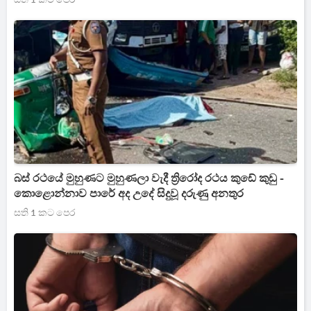
බස් රථයේ මුහුණට මුහුණලා වැදී ත්‍රිරෝද රථය කුඩේ කුඩු -
කොළොන්නාව පාරේ අද උදේ සිදුවූ දරුණු අනතුර
සති 1 කට පෙර