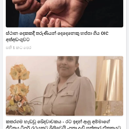
ස්ථාන දෙකකදී තරුණියන් දෙදෙනෙකු හප්පා ගිය OIC
අත්අඩංගුවට
සති 1 කට පෙර
කතරගම හැඩවූ ඛේදවාචකය - රට ඉඳන් ආපු අම්මාගේ
ජීවිතය ටිපර් රථයකට බිලිවෙයි -පුතා දැඩි සත්කාර ඒකකයට