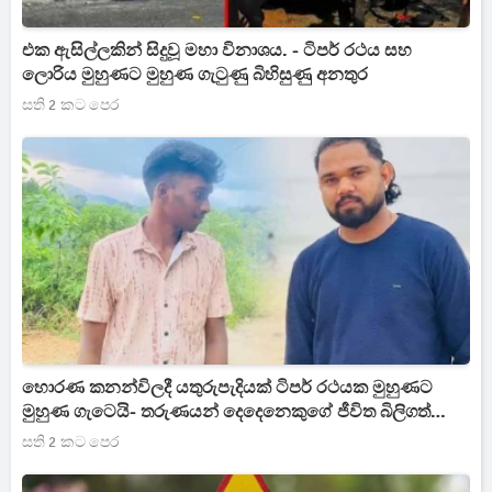
එක ඇසිල්ලකින් සිදුවූ මහා විනාශය. - ටිපර් රථය සහ
ලොරිය මුහුණට මුහුණ ගැටුණු බිහිසුණු අනතුර
සති 2 කට පෙර
හොරණ කනන්විලදී යතුරුපැදියක් ටිපර් රථයක මුහුණට
මුහුණ ගැටෙයි- තරුණයන් දෙදෙනෙකුගේ ජීවිත බිලිගත්
බිහිසුණු අනතුර
සති 2 කට පෙර