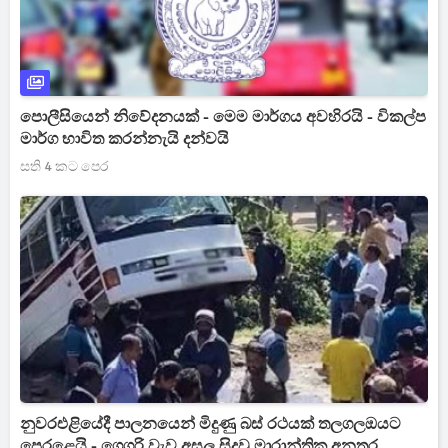
පොලීසියෙන් නිවේදනයක් - මෙම මාර්ගය අවහිරයි - විකල්ප
මාර්ග භාවිත කරන්නැයි දන්වයි
සති 4 කට පෙර
නුවරඑළියේදී පාලනයෙන් මිදුණු බස් රථයක් තලගලඔයට
පෙරළෙයි - ග්‍රෙගරි වැව අසල සිදුවූ මාරාන්තික අනතුර