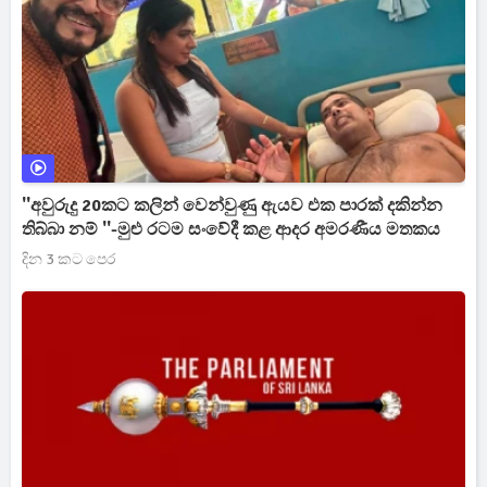
''අවුරුදු 20කට කලින් වෙන්වුණු ඇයව එක පාරක් දකින්න
තිබ්බා නම් ''-මුළු රටම සංවේදී කළ ආදර අමරණීය මතකය
දින 3 කට පෙර