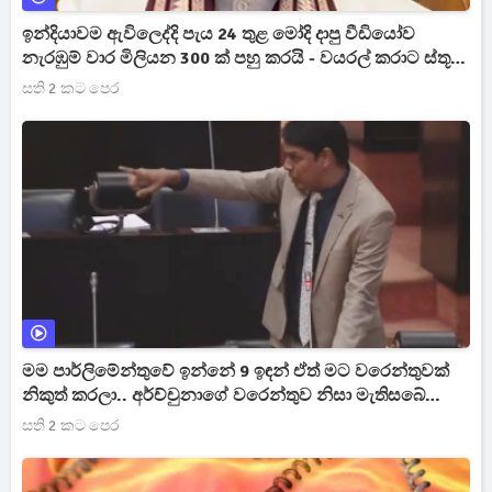
ඉන්දියාවම ඇවිලෙද්දි පැය 24 තුළ මෝදි දාපු වීඩියෝව
නැරඹුම් වාර මිලියන 300 ක් පහු කරයි - වයරල් කරාට ස්තූති
කරමින් තවත් වීඩියෝවක් [VIDEO]
සති 2 කට පෙර
මම පාර්ලිමේන්තුවේ ඉන්නේ 9 ඉඳන් ඒත් මට වරෙන්තුවක්
නිකුත් කරලා.. අර්ච්චුනාගේ වරෙන්තුව නිසා මැතිසබේ
ඇතුළේ උණුසුම් තත්ත්වයක්
සති 2 කට පෙර