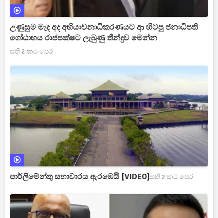
උණුසුම මැද අද අභියාචනාධිකරණයට ආ හිටපු ජනාධිපති
ගෝඨාභය රාජපක්ෂට ලැබුණු තීන්දුව මෙන්න
සති 2 කට පෙර
පාර්ලිමේන්තු සභාවාරය ඇරඹෙයි [VIDEO]
සති 2 කට පෙර