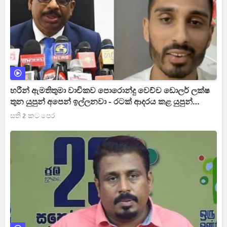
හරීන් ඇමතිතුමා වාචිකව පොරොන්දු වෙච්ච ඩොලර් ලක්ෂ
තුන යුපුන් අපෙන් ඉල්ලනවා - රටක් ආදරය කළ යුපුන්
කළකිරීමෙන් ක්‍රීඩාවෙන් සමුගද්දි ක්‍රීඩා ඇමති කට අරී
සති 2 කට පෙර
[VIDEO]