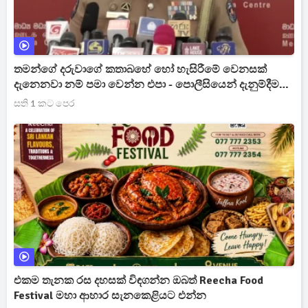
තමන්ගේ දරුවාගේ කතාබහේ හෝ හැසිරීමේ වෙනසක්
දැනෙනවා නම් පමා වෙන්න එපා - පොලීසියෙන් දැනුම්දීමක්
[VIDEO]
සති 1 කට පෙර
එකම තැනක රස දහසක් විඳගන්න ඔබත් Reecha Food
Festival මහා ආහාර සැනකෙළියට එන්න