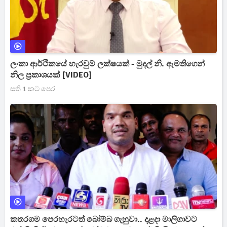
ලංකා ආර්ථිකයේ හැරවුම් ලක්ෂයක් - මුදල් නි. ඇමතිගෙන්
නිල ප්‍රකාශයක් [VIDEO]
සති 1 කට පෙර
කතරගම පෙරහැරටත් බෝම්බ ගැහුවා.. දළදා මාලිගාවට