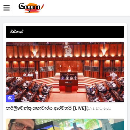
වීඩියෝ
පාර්ලිමේන්තු සභාවාරය ආරම්භයි [LIVE]
දින 2 කට පෙර