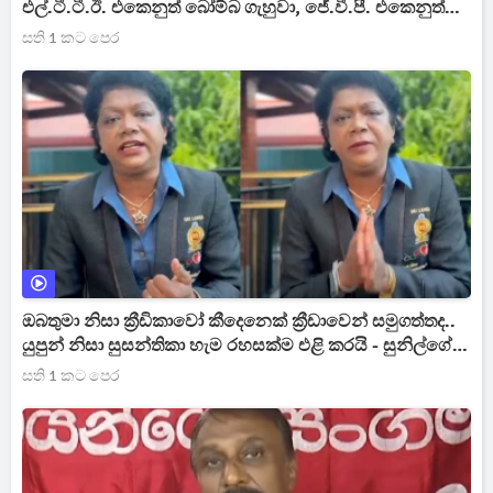
එල්.ටී.ටී.ඊ. එකෙනුත් බෝම්බ ගැහුවා, ජේ.වී.පී. එකෙනුත්
ගැහුවා හැබැයි පෙරහැර පැවැත්වුවා - දෙවිනුවර උණුසුම මැද
සති 1 කට පෙර
නාමල් ආරූඪ වෙයි
ඔබතුමා නිසා ක්‍රීඩිකාවෝ කීදෙනෙක් ක්‍රීඩාවෙන් සමුගත්තද..
යුපුන් නිසා සුසන්තිකා හැම රහසක්ම එළි කරයි - සුනිල්ගේ
රෙදි එළිපිටම ගලවයි [VIDEO]
සති 1 කට පෙර