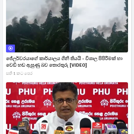
ජේලර්වරයාගේ කාර්යාලය ගිනි තියයි - විශාල පිපිරීමක් හා
වෙඩි හඬ ඇසුණු බව තොරතුරු [VIDEO]
සති 1 කට පෙර