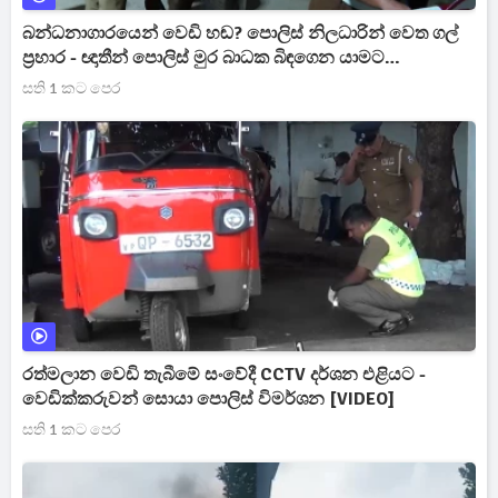
බන්ධනාගාරයෙන් වෙඩි හඬ? පොලිස් නිලධාරින් වෙත ගල්
ප්‍රහාර - ඥාතීන් පොලිස් මුර බාධක බිඳගෙන යාමට
උත්සාහයක [VIDEO]
සති 1 කට පෙර
රත්මලාන වෙඩි තැබීමේ සංවේදී CCTV දර්ශන එළියට -
වෙඩික්කරුවන් සොයා පොලිස් විමර්ශන [VIDEO]
සති 1 කට පෙර