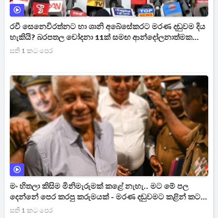
රවී සෙනෙවිරත්නට හා ශානි අබේසේකරට මරණ දඬුවම දිය
හැකියි? බරපතල චෝදනා 11ක් සමඟ ආන්දෝලනාත්මක
ප්‍රකාශයක් [VIDEO]
සති 1 කට පෙර
මං හිතලා කිසිම මිනිමැරුමක් කළේ නැහැ.. මට මේ පල
දෙන්නේ පෙර කරපු කරුමයක් - මරණ දඬුවමට කළින් කට
ඇරපු පූජිත් හඬා වැටෙයි [VIDEO]
සති 1 කට පෙර