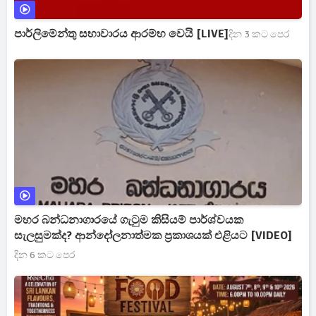
පාර්ලිමේන්තු සභාවාරය ආරම්භ වෙයි [LIVE]
දින 3 කට පෙර
මහර බන්ධනාගාරයේ ගැටුම කිසියම් පාර්ශ්වයක
සැලසුමක්ද? ආන්දෝලනාත්මක ප්‍රකාශයක් එළියට [VIDEO]
දින 6 කට පෙර