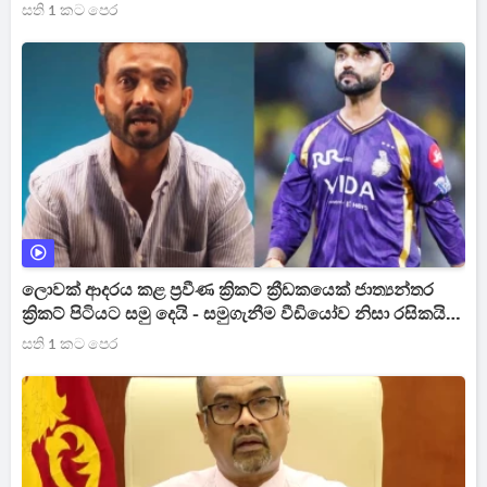
සති 1 කට පෙර
ලොවක් ආදරය කළ ප්‍රවීණ ක්‍රිකට් ක්‍රීඩකයෙක් ජාත්‍යන්තර
ක්‍රිකට් පිටි‍යට සමු දෙයි - සමුගැනීම වීඩියෝව නිසා රසිකයින්
සංවේදී වෙයි [VIDEO]
සති 1 කට පෙර