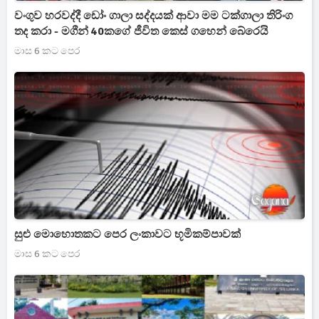
වංගුව හරවද්දී ඩෝං ගාලා සද්දයක් ආවා මම ටක්ගාලා තිරිංග
තද කරා - මගීන් 40කගේ ජීවිත කෙස් ගහෙන් බේරෙයි
මාස 6 කට පෙර
සුළු මොහොතකට පෙර ලංකාවට භූමිකම්පාවක්
මාස 6 කට පෙර