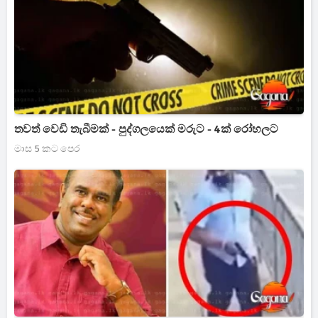
තවත් වෙඩි තැබීමක් - පුද්ගලයෙක් මරුට - 4ක් රෝහලට
මාස 5 කට පෙර