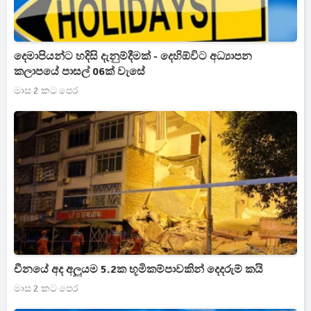
දෙමාපියන්ට හදිසි දැනුම්දීමක් - දෙහිඕවිට අධ්‍යාපන
කලාපයේ පාසල් 06ක් වැසේ
මාස 2 කට පෙර
චීනයේ අද අලුයම 5.2ක භූමිකම්පාවකින් දෙදරුම් කයි
මාස 2 කට පෙර