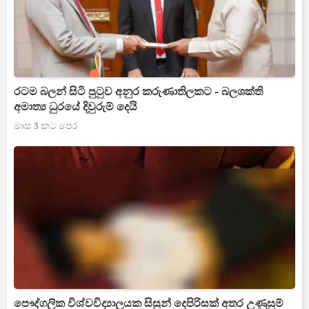
රටම බලන් සිටි පුටුව අනුර කරුණාතිලකට - බලශක්ති
අමාත්‍ය ධුරයේ දිවුරුම් දෙයි
මාස 3 කට පෙර
පෞද්ගලික විශ්වවිද්‍යාලයක සිසුන් දෙපිරිසක් අතර උණුසුම්