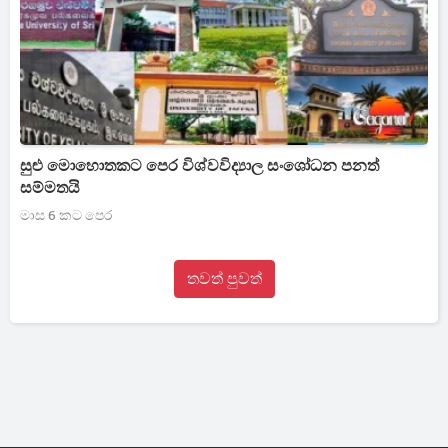
සුළු මොහොතකට පෙර විශ්වවිද්‍යාල සංශෝධන පනත්
සම්මතයි
මාස 6 කට පෙර
තවත් පුවත්