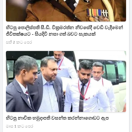
හිටපු පොලිස්පති සී.ඩී. වික්‍රමරත්න නිවසේදී වෙඩි වැදීමෙන්
ජීවිතක්ෂයට - සියදිවි නසා ගත් බවට සැකයක්
සති 2 කට පෙර
හිටපු නාවික හමුදාපති වසන්ත කරන්නාගොඩට ඇප
මාස 1 කට පෙර