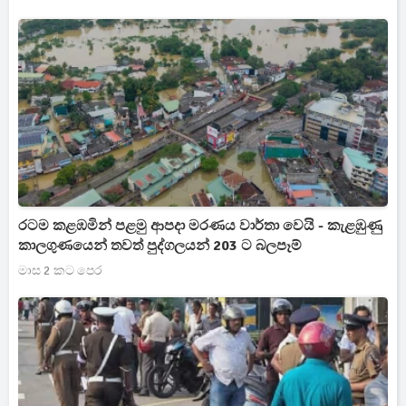
රටම කළඹමින් පළමු ආපදා මරණය වාර්තා වෙයි - කැළඹුණු
කාලගුණයෙන් තවත් පුද්ගලයන් 203 ට බලපෑම්
මාස 2 කට පෙර