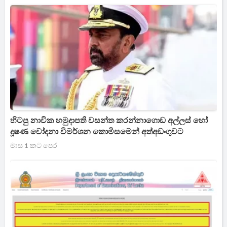
හිටපු නාවික හමුදාපති වසන්ත කරන්නාගොඩ අල්ලස් හෝ
දූෂණ චෝදනා විමර්ශන කොමිසමෙන් අත්අඩංගුවට
මාස 1 කට පෙර