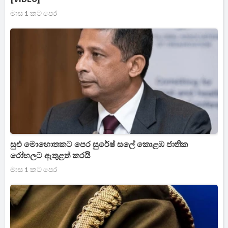
මාස 1 කට පෙර
සුළු මොහොතකට පෙර සුරේෂ් සලේ කොළඹ ජාතික
රෝහලට ඇතුළත් කරයි
මාස 1 කට පෙර