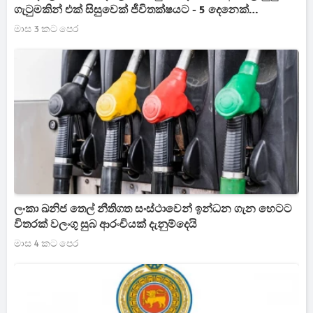
ගැටුමකින් එක් සිසුවෙක් ජීවිතක්ෂයට - 5 දෙනෙක්
අත්අඩංගුවට
මාස 3 කට පෙර
ලංකා ඛනිජ තෙල් නීතිගත සංස්ථාවෙන් ඉන්ධන ගැන හෙටට
විතරක් වලංගු සුබ ආරංචියක් දැනුම්දෙයි
මාස 4 කට පෙර