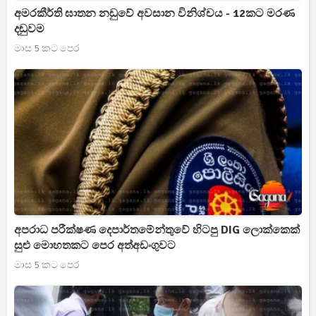
අමරකීර්ති ඝාතන නඩුවේ අවසාන විනිශ්චය - 12කට මරණ
දඬුවම
මාස 5 කට පෙර
අපරාධ පරීක්ෂණ දෙපාර්තමේන්තුවේ හිටපු DIG ලොක්කෙක්
සුළු මොහතකට පෙර අත්අඩංගුවට
මාස 5 කට පෙර