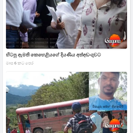
හිටපු ඇමති කෙහෙළියගේ දියණිය අත්අඩංගුවට
මාස 6 කට පෙර