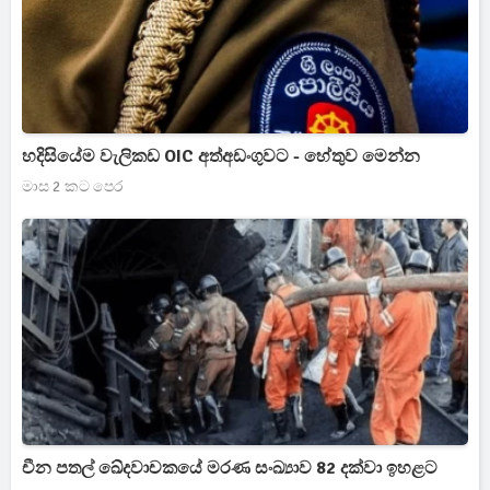
හදිසියේම වැලිකඩ OIC අත්අඩංගුවට - හේතුව මෙන්න
මාස 2 කට පෙර
චීන පතල් ඛේදවාචකයේ මරණ සංඛ්‍යාව 82 දක්වා ඉහළට