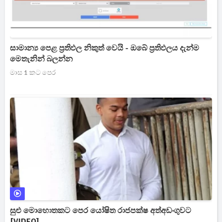
සාමාන්‍ය පෙළ ප්‍රතිඵල නිකුත් වෙයි - ඔබේ ප්‍රතිඵලය දැන්ම
මෙතැනින් බලන්න
මාස 1 කට පෙර
සුළු මොහොතකට පෙර යෝෂිත රාජපක්ෂ අත්අඩංගුවට
[VIDEO]