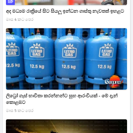
අද මධ්‍යම රාත්‍රියේ සිට සියලු ඉන්ධන ගාස්තු නැවතත් ඉහළට
මාස 4 කට පෙර
ලිට්‍රෝ ගෑස් භාවිතා කරන්නන්ට සුභ ආරංචියක් - මේ දැන්
කොළඹට
මාස 5 කට පෙර