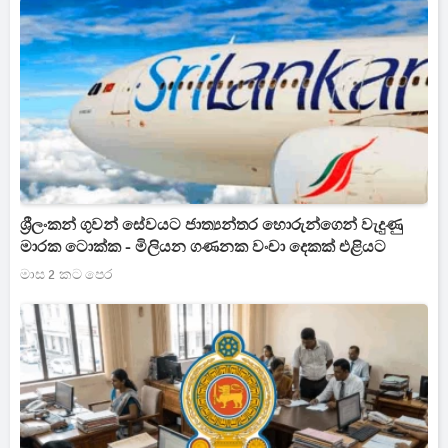
ශ්‍රීලංකන් ගුවන් සේවයට ජාත්‍යන්තර හොරුන්ගෙන් වැදුණු
මාරක ටොක්ක - මිලියන ගණනක වංචා දෙකක් එළියට
මාස 2 කට පෙර