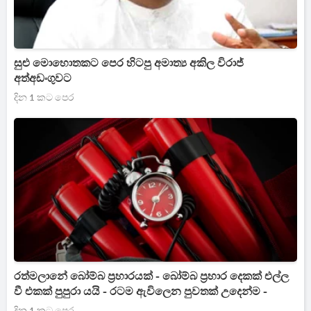
සුළු මොහොතකට පෙර හිටපු අමාත්‍ය අකිල විරාජ්
අත්අඩංගුවට
දින 1 කට පෙර
රත්මලානේ බෝම්බ ප්‍රහාරයක් - බෝම්බ ප්‍රහාර දෙකක් එල්ල
වී එකක් පුපුරා යයි - රටම ඇවිලෙන පුවතක් උදෙන්ම -
දින 1 කට පෙර