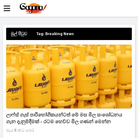
මුල් පිටුව
Tag: Breaking News
ලාෆ්ස් ගැස් පාරිභෝගිකයන්ටත් මේ මස මිල සංශෝධනය
ගැන දැනුම්දීමක් - රටම හෙව්ව මිල ගණන් මෙන්න
පැය 8 කට පෙර