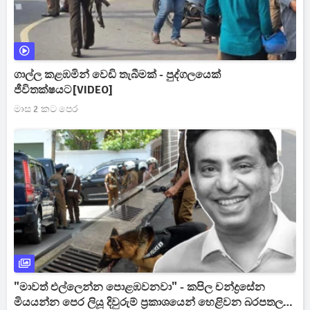
ගාල්ල කළඹමින් වෙඩි තැබීමක් - පුද්ගලයෙක්
ජීවිතක්ෂයට[VIDEO]
මාස 2 කට පෙර
"මාවත් එල්ලෙන්න පොළඹවනවා" - කපිල චන්ද්‍රසේන
මියයන්න පෙර ලියූ දිවුරුම් ප්‍රකාශයෙන් හෙළිවන බරපතල