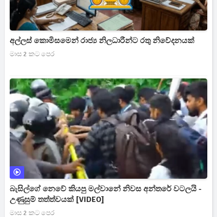
අල්ලස් කොමිසමෙන් රාජ්‍ය නිලධාරීන්ට රතු නිවේදනයක්
මාස 2 කට පෙර
බැසිල්ගේ නෙවේ කියපු මල්වානේ නිවස අන්තරේ වටලයි -
උණුසුම් තත්ත්වයක් [VIDEO]
මාස 2 කට පෙර