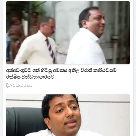
අත්අඩංගුවට ගත් හිටපු අමාත්‍ය අකිල විරාජ් කාරියවසම්
රක්ෂිත බන්ධනාගාරයට
දින 1 කට පෙර