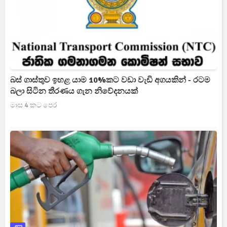
බස් ගාස්තුව ඉහළ යාම 10%කට වඩා වැඩි අගයකින් - රටම
බලා සිටින තීරණය ගැන නිවේදනයක්
මාස 4 කට පෙර