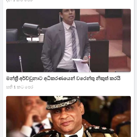
මන්ත්‍රී අර්ච්චුනාට අධිකරණයෙන් වරෙන්තු නිකුත් කරයි
සති 1 කට පෙර