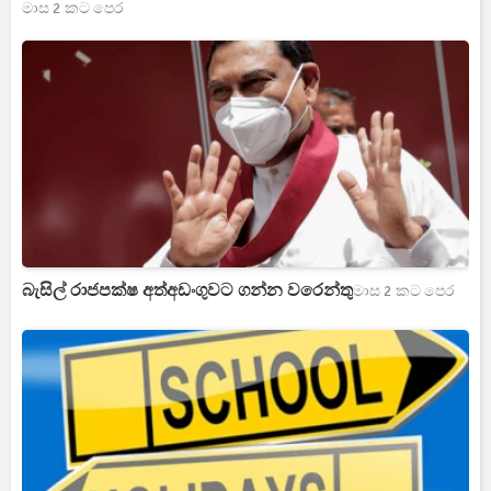
මාස 2 කට පෙර
බැසිල් රාජපක්ෂ අත්අඩංගුවට ගන්න වරෙන්තු
මාස 2 කට පෙර