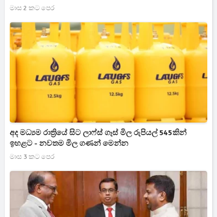
අනාවරණය
මාස 2 කට පෙර
අද මධ්‍යම රාත්‍රියේ සිට ලාෆ්ස් ගෑස් මිල රුපියල් 545කින්
ඉහළට - නවතම මිල ගණන් මෙන්න
මාස 3 කට පෙර