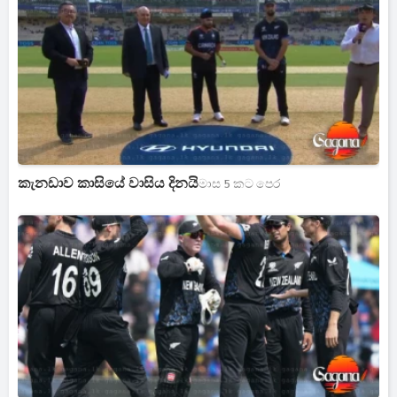
කැනඩාව කාසියේ වාසිය දිනයි
මාස 5 කට පෙර