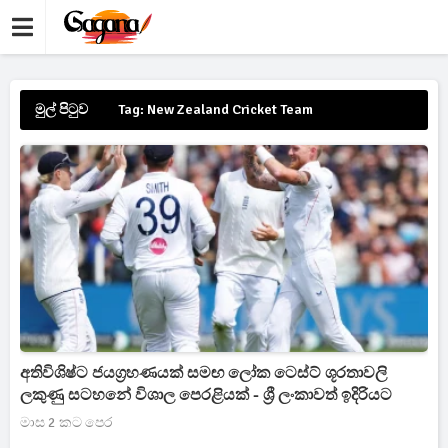
මුල් පිටුව
Tag: New Zealand Cricket Team
අතිවිශිෂ්ට ජයග්‍රහණයක් සමඟ ලෝක ටෙස්ට් ශූරතාවලි
ලකුණු සටහනේ විශාල පෙරළියක් - ශ්‍රී ලංකාවත් ඉදිරියට
මාස 2 කට පෙර