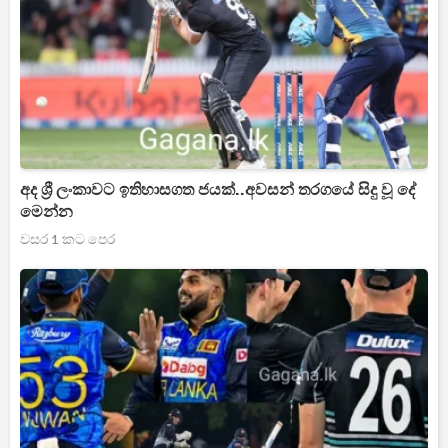
අද ශ්‍රී ලංකාවට ඉතිහාසගත ජයක්..අවසන් තරගයේ සිදු වූ දේ
මෙන්න
වසර 1 කට පෙර