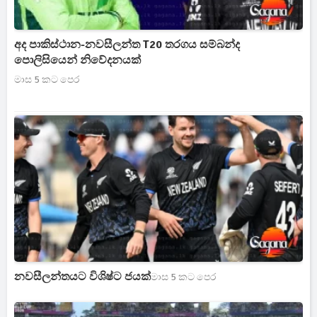
අද පාකිස්ථාන-නවසීලන්ත T20 තරගය සම්බන්ද
පොලිසියෙන් නිවේදනයක්
මාස 5 කට පෙර
නවසීලන්තයට විශිෂ්ට ජයක්
මාස 5 කට පෙර