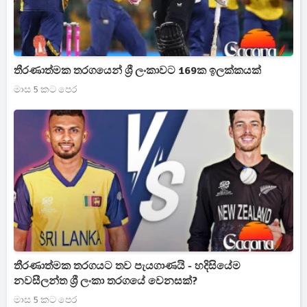
තීරණාත්මක තරගයෙන් ශ්‍රී ලංකාවට 169ක ඉලක්කයක්
මාස 5 කට පෙර
තීරණාත්මක තරගයට තව පැයගාණයි - හදිසියේම
නවසීලන්ත ශ්‍රී ලංකා තරගයේ වෙනසක්?
මාස 5 කට පෙර