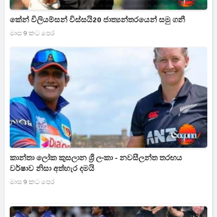
කේන් විලියම්සන් විස්සයි20 ජාත්‍යන්තරයෙන් සමු ගනී
මාස 9 කට පෙර
කාන්තා ලෝක කුසලාන ශ්‍රී ලංකා - නවසීලන්ත තරඟය
වර්ෂාව නිසා අත්හැර දමයි
මාස 9 කට පෙර