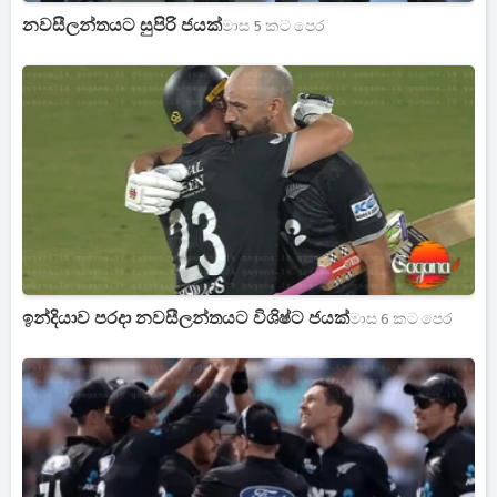
නවසීලන්තයට සුපිරි ජයක්
මාස 5 කට පෙර
ඉන්දියාව පරදා නවසීලන්තයට විශිෂ්ට ජයක්
මාස 6 කට පෙර