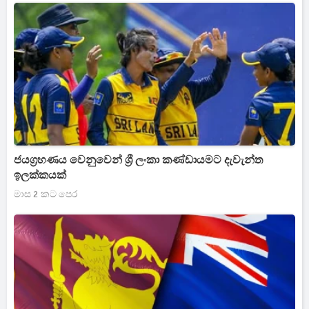
ජයග්‍රහණය වෙනුවෙන් ශ්‍රී ලංකා කණ්ඩායමට දැවැන්ත
ඉලක්කයක්
මාස 2 කට පෙර