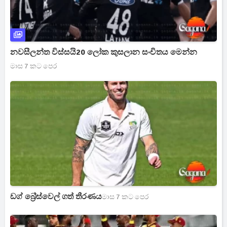
නවසීලන්ත විස්සයි20 ලෝක කුසලාන සංචිතය මෙන්න
මාස 7 කට පෙර
ඩග් බ්‍රේස්වෙල් ගත් තීරණය
මාස 7 කට පෙර