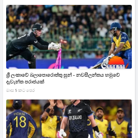
ශ්‍රී ලංකාවේ බලාපොරොත්තු සුන් - නවසීලන්තය හමුවේ
දැවැන්ත පරාජයක්
මාස 5 කට පෙර