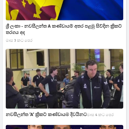
ශ්‍රී ලංකා - නවසීලන්ත A කණ්ඩායම් අතර පළමු සිව්දින ක්‍රිකට්
තරගය අද
මාස 3 කට පෙර
නවසීලන්ත ‘A’ ක්‍රිකට් කණ්ඩායම දිවයිනට
මාස 4 කට පෙර