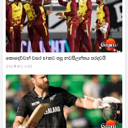
කොදෙව්වන් වසර 17කට පසු නවසීලන්තය පරදවයි
මාස 9 කට පෙර