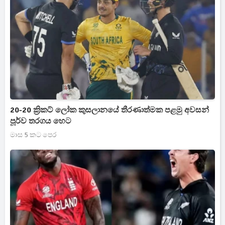
20-20 ක්‍රිකට් ලෝක කුසලානයේ තීරණාත්මක පළමු අවසන්
පූර්ව තරගය හෙට
මාස 5 කට පෙර