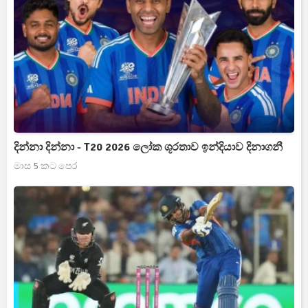
දින්නා දින්නා - T20 2026 ලෝක ශූරතාව ඉන්දියාව දිනාගනී
මාස 5 කට පෙර