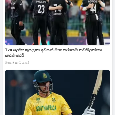
T20 ලෝක කුසලාන අවසන් මහා තරගයට නවසීලන්තය
සමත් වෙයි
මාස 5 කට පෙර