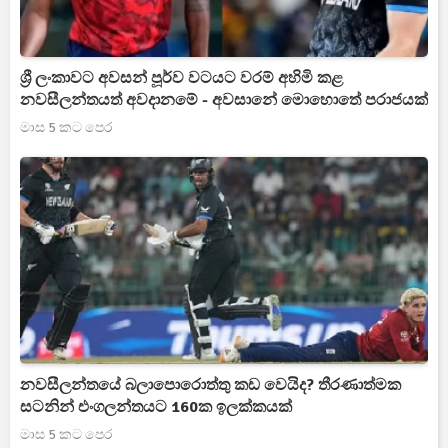
ශ්‍රී ලංකාවට අවසන් පූර්ව වටයට වරම් අහිමි කළ
නවසීලන්තයත් අවදානමේ - අවසානේ මොහොතේ පරාජයක්
මාස 5 කට පෙර
නවසීලන්තයේ බලාපොරොත්තු කඩ වෙයිද? තීරණාත්මක
සටනින් එංගලන්තයට 160ක ඉලක්කයක්
මාස 5 කට පෙර