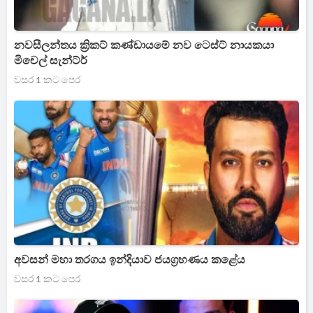
නවසීලන්තය ක්‍රිකට් කණ්ඩායමේ නව ටෙස්ට් නායකයා
මිචෙල් සැන්ට්ර්
වසර 1 කට පෙර
අවසන් මහා තරගය ඉන්දියාව ජයග්‍රහණය කළේය
වසර 1 කට පෙර