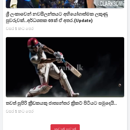
ශ්‍රී ලංකාවෙන් නවසීලන්තයට අභියෝගාත්මක ලකුණු
පුවරුවක්..අර්ධශතක 03ක් ඒ අතර.(Update)
වසර 1 කට පෙර
තවත් සුපිරි ක්‍රීඩකයකු ජාත්‍යන්තර ක්‍රිකට් පිටියට සමුදෙයි..
වසර 1 කට පෙර
තවත් පුවත්