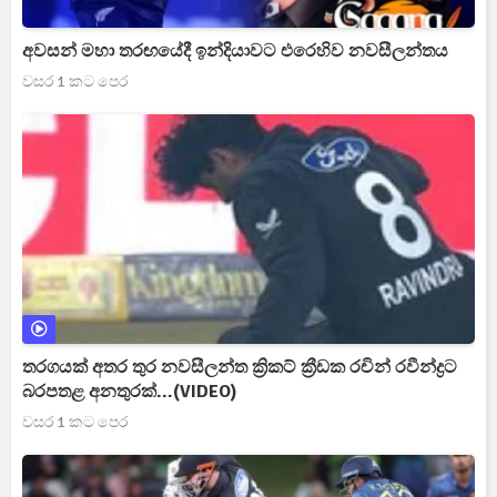
අවසන් මහා තරඟයේදී ඉන්දියාවට එරෙහිව නවසීලන්තය
වසර 1 කට පෙර
තරගයක් අතර තුර නවසීලන්ත ක්‍රිකට් ක්‍රීඩක රචින් රවීන්ද්‍රට
බරපතළ අනතුරක්...(VIDEO)
වසර 1 කට පෙර