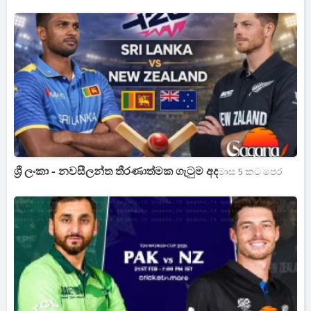
ශ්‍රී ලංකා - නවසීලන්ත තීරණාත්මක ගැටුම අද
මාස 5 කට පෙර