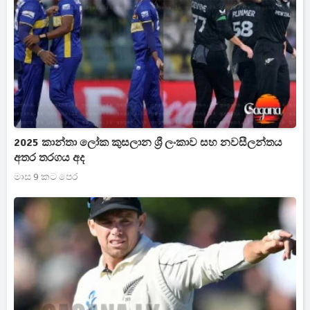
2025 කාන්තා ලෝක කුසලාන ශ්‍රී ලංකාව සහ නවසීලන්තය
අතර තරගය අද
මාස 9 කට පෙර