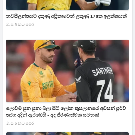
නවසීලන්තයට දකුණු අප්‍රිකාවෙන් ලකුණු 170ක ඉලක්කයක්
මාස 5 කට පෙර
ලොවම පුන පුනා බලා සිටි ලෝක කුසලානයේ අවසන් පූර්ව
තරග අදින් ඇරඹෙයි - අද තීරණාත්මක සටනක්
මාස 5 කට පෙර