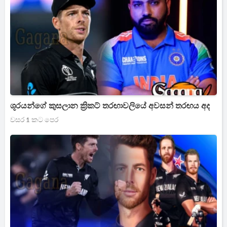
ශූරයන්ගේ කුසලාන ක්‍රිකට් තරඟාවලියේ අවසන් තරඟය අද
වසර 1 කට පෙර