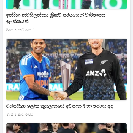
ඉන්දියා නවසීලන්තය ක්‍රිකට් තරගයෙන් වාර්තාගත
ඉලක්කයක්
මාස 5 කට පෙර
විස්සයි20 ලෝක කුසලානයේ අවසාන මහා තරගය අද
මාස 5 කට පෙර