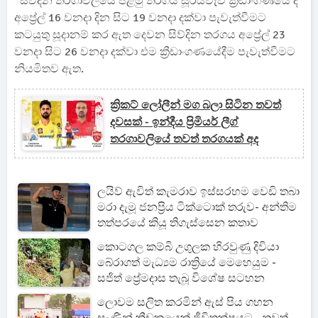
සිව්දින තරගාවලියේ පළමු තරගය සූරියවැව ක්‍රීඩාංගණයේ දී
අප්‍රේල් 16 වනදා දින සිට 19 වනදා දක්වා පැවැත්වීමට
කටයුතු සූදානම් කර ඇත දෙවන සිව්දින තරගය අප්‍රේල් 23
වනදා සිට 26 වනදා දක්වා එම ක්‍රීඩාංගණයේදීම පැවැත්වීමට
නියමිතව ඇත.
ක්‍රිකට් ලෝලීන් මග බලා සිටින තවත්
දවසක් - ඉන්දීය ප්‍රිමියර් ලීග්
තරගාවලියේ තවත් තරගයක් අද
ලයිව් ඇවිත් කැමරාව ඉස්සරහම වෙඩි තබා
මරා දැමූ ජනප්‍රිය ටික්ටොක් තරුව- අන්තිම
තත්පරයේ කියූ තිගැස්සෙන කතාව
කොටගල කම්බි උගුලක හිරවුණු දිවියා
බේරාගත් මැධ්‍යම රාත්‍රියේ මෙහෙයුම -
සජිත් ප්‍රේමදාස තැබූ විශේෂ සටහන
ලොවම සලිත කරමින් ඇස් පිය ගහන