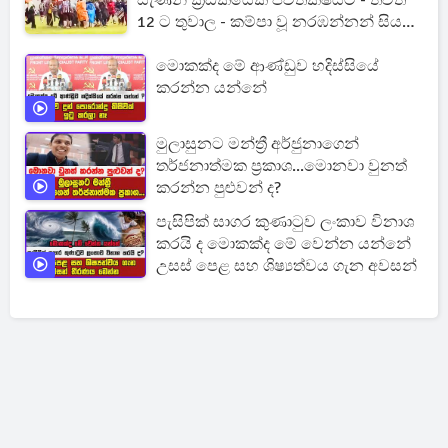
සැණින් ක්‍රීඩකයෙක් ජීවිතක්ෂයට - තවත්
12 ට තුවාල - කම්පා වූ නරඹන්නන් සියලු
දෙනා පිටියට දුවන් එයි
මොකක්ද මේ ආණ්ඩුව හදිස්සියේ
කරන්න යන්නේ
මුලාසුනට මන්ත්‍රී අර්ජුනාගෙන්
තර්ජනාත්මක ප්‍රකාශ...මොනවා වුනත්
කරන්න පුළුවන් ද?
පැසිපික් සාගර කුණාටුව ලංකාව විනාශ
කරයි ද මොකක්ද මේ වෙන්න යන්නේ
උසස් පෙළ සහ ශිෂ්‍යත්වය ගැන අවසන්