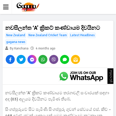
නවසීලන්ත ‘A’ ක්‍රිකට් කණ්ඩායම දිවයිනට
New Zealand
New Zealand Cricket Team
Latest Headlines
gagana news
By Kanchana
4 months ago
ප්‍රචාරණය
නවසීලන්ත ‘A’ ක්‍රිකට් කණ්ඩායම තරගාවලි සංචාරයක් සඳහා
අද (03) අලුයම දිවයිනට පැමිණ තිබේ.
සිංගප්පූරුවේ සිට පැමිණි සිංගප්පූරු ගුවන් සේවයේ එස්. කිව් –
468 දරණ ගුවන් යානයෙන් මෙම කණ්ඩායම කටුනායක