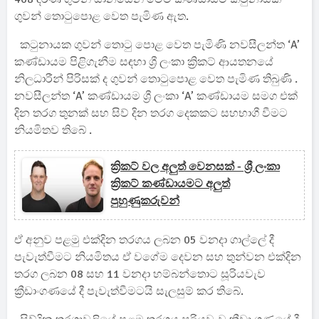
ගුවන් තොටුපොළ වෙත පැමිණ ඇත.
කටුනායක ගුවන් තොටු පොළ වෙත පැමිණි නවසීලන්ත ‘A’
කණ්ඩායම පිළිගැනීම සඳහා ශ්‍රී ලංකා ක්‍රිකට් ආයතනයේ
නිලධාරීන් පිරිසක් ද ගුවන් තොටුපොළ වෙත පැමිණ තිබුණි .
නවසීලන්ත ‘A’ කණ්ඩායම ශ්‍රී ලංකා ‘A’ කණ්ඩායම සමග එක්
දින තරග තුනක් සහ සිව් දින තරග දෙකකට සහභාගී වීමට
නියමිතව තිබේ .
ක්‍රිකට් වල අලුත් වෙනසක් - ශ්‍රී ලංකා
ක්‍රිකට් කණ්ඩායමට අලුත්
පුහුණුකරුවන්
ඒ අනුව පළමු එක්දින තරගය ලබන 05 වනදා ගාල්ලේ දී
පැවැත්වීමට නියමිතය ඒ වගේම දෙවන සහ තුන්වන එක්දින
තරග ලබන 08 සහ 11 වනදා හම්බන්තොට සූරියවැව
ක්‍රීඩාංගණයේ දී පැවැත්වීමටයි සැලසුම් කර තිබේ.