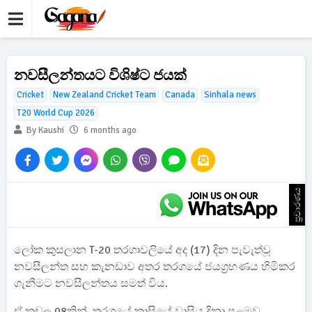
නවසීලන්තයට විශිෂ්ට ජයක්
Cricket
New Zealand Cricket Team
Canada
Sinhala news
T20 World Cup 2026
By Kaushi
6 months ago
ප්‍රචාරණය
ලෝක කුසලාන T-20 තරගාවලියේ අද (17) දින පැවැත්වූ
නවසීලන්ත සහ කැනඩාව අතර තරගයේ ජයග්‍රහණය හිමිකර
ගැනීමට නවසීලන්තය සමත් විය.
ඒ කඩුලු 08කින්. තරගයේ කාසියේ වාසිය දිනා පළමුව