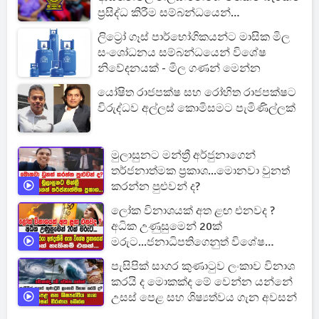
ප්‍රසිද්ධ කිරීම සම්බන්ධයෙන්
සංශෝධනයක්
ලිට්‍රෝ ගෑස් පාර්භෝගිකයන්ට මාසික මිල
සංශෝධනය සම්බන්ධයෙන් විශේෂ
නිවේදනයක් - මිල ගණන් මෙන්න
යෝෂිත රාජපක්ෂ සහ රෝහිත රාජපක්ෂට
විරුද්ධව අල්ලස් කොමිසමට පැමිණිල්ලක්
මුලාසුනට මන්ත්‍රී අර්ජුනාගෙන්
තර්ජනාත්මක ප්‍රකාශ...මොනවා වුනත්
කරන්න පුළුවන් ද?
ලෝක විනාශයක් අත ළඟ එනවද ?
අධික උණුසුමෙන් 20ක්
මරුට...ජනාධිපතිගෙනුත් විශේෂ
ප්‍රකාශයක්
පැසිපික් සාගර කුණාටුව ලංකාව විනාශ
කරයි ද මොකක්ද මේ වෙන්න යන්නේ
උසස් පෙළ සහ ශිෂ්‍යත්වය ගැන අවසන්