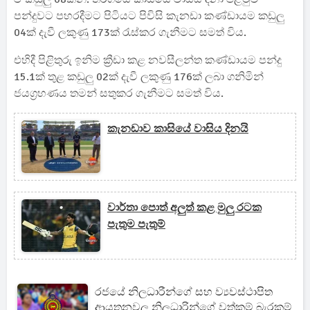
පන්දුවට පහරදීමට පිටියට පිවිසි කැනඩා කණ්ඩායම කඩුලු
04ක් දැවී ලකුණු 173ක් රැස්කර ගැනීමට සමත් විය.
එහිදී පිළිතුරු ඉනිම ක්‍රීඩා කළ නවසීලන්ත කණ්ඩායම පන්දු
15.1ක් තුළ කඩුලු 02ක් දැවී ලකුණු 176ක් ලබා ගනිමින්
ජයග්‍රහණය තමන් සතුකර ගැනීමට සමත් විය.
කැනඩාව කාසියේ වාසිය දිනයි
වාර්තා පොත් අලුත් කළ මුලු රටක
පැතුම පැතුම්
රජයේ නිලධාරීන්ගේ සහ ව්‍යවස්ථාපිත
ආයතනවල නිලධාරින්ගේ වත්කම් බැරකම්