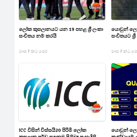
ලෝක කුසලානයට යන 19 පහළ ශ්‍රී ලංකා
යොවුන් ලෝක
සංචිතය නම් කරයි
සංචිතයට ශ්‍
මාස 7 කට පෙර
මාස 7 කට ප
ICC විසින් විස්සයි20 පිරිමි ලෝක
යොවුන් ලෝක