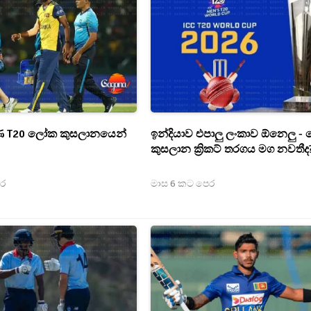
ණ T20 ලෝක කුසලානයෙන්
ඉන්දියාව එපාලු ලංකාව ඕනෙලු 
කුසලාන ක්‍රිකට් තරගය මග නවතීද
ෙර
මාස 6 කට පෙර