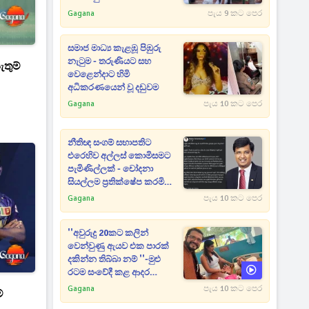
Gagana
පැය 9 කට පෙර
සමාජ මාධ්‍ය කැළඹූ පිඹුරු
නැටුම - තරුණියට සහ
ැතුම්
වෙළෙන්දාට හිමි
අධිකරණයෙන් වූ දඩුවම
Gagana
පැය 10 කට පෙර
නීතිඥ සංගම් සභාපතිට
එරෙහිව අල්ලස් කොමිසමට
පැමිණිල්ලක් - චෝදනා
සියල්ලම ප්‍රතික්ෂේප කරමින්
රජීව්ගෙන් බුකියට සටහනක්
Gagana
පැය 10 කට පෙර
''අවුරුදු 20කට කලින්
වෙන්වුණු ඇයව එක පාරක්
දකින්න තිබ්බා නම් ''-මුළු
රටම සංවේදී කළ ආදර
අමරණීය මතකය
Gagana
පැය 10 කට පෙර
්