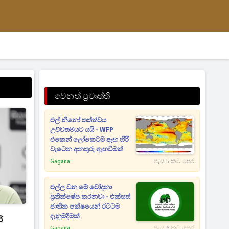
වෙනත් ප්‍රවෘත්ති
එල් නිනෝ තත්ත්වය
උච්චතමයට යයි - WFP
එකෙන් ලෝකෙටම ඇඟ හිරි
වැටෙන අනතුරු ඇඟවීමක්
Gagana
පැය 5 කට පෙර
එල්ල වන මේ චෝදනා
ප්‍රතික්ෂේප කරනවා - එක්සත්
ජාතික පක්ෂයෙන් රටටම
දැනුම්දීමක්
ි
Gagana
පැය 6 කට පෙර