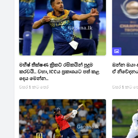
මහීෂ් තීක්ෂණ ක්‍රිකට් රසිකයින් පුදුම
ඔන්න ඔයා ඇ
කරවයි.. වහා, ICCය ප්‍රකාශයට පත් කළ
ඒ නිවේදනය
දෙය මෙන්න..
වසර 1 කට පෙර
වසර 1 කට ප