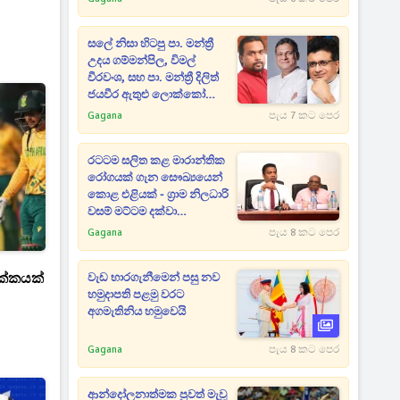
සලේ නිසා හිටපු පා. මන්ත්‍රී
උදය ගම්මන්පිල, විමල්
වීරවංශ, සහ පා. මන්ත්‍රී දිලිත්
ජයවීර ඇතුළු ලොක්කෝ
රැසකට වැඩ වැරදෙයි
Gagana
පැය 7 කට පෙර
රටටම සලිත කළ මාරාන්තික
රෝගයක් ගැන සෞඛ්‍යයෙන්
කොළ එළියක් - ග්‍රාම නිලධාරි
වසම් මට්ටම දක්වා
වැඩපිළිවෙළක්
Gagana
පැය 8 කට පෙර
ලක්කයක්
වැඩ භාරගැනීමෙන් පසු නව
හමුදාපති පළමු වරට
අගමැතිනිය හමුවෙයි
Gagana
පැය 8 කට පෙර
ආන්දෝලනාත්මක පුවත් මැවූ