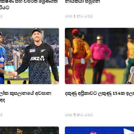
ීක්ෂණ සහ චමීරත් ශ්‍රේණිගත
නායකයා සමුගනී
ිරියට
ෙර
මාස 1 කට පෙර
 ලෝක කුසලානයේ අවසාන
දකුණු අප්‍රිකාවට ලකුණු 154ක ඉ
අද
ෙර
මාස 5 කට පෙර