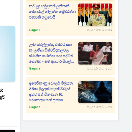
නව යුද හමුදාපති ලුතිනන්
ජෙනරාල් නිලන්ත ප්‍රේමරත්න
ජනපති හමුවෙයි
Gagana
පැය 10 කට පෙර
ඌව වෙල්ලස්ස, රජරට සහ
කැලණිය විශ්වවිද්‍යාලවල
ස්ථාපිත කරන්න යන පද්ධති
මෙන්න - මේ අයට රුපියල්
මිලියනය දක්වා මූල්‍ය සහයක්
Gagana
පැය 10 කට පෙර
අමෙරිකානු ඩොලර් මිලියන
2.5ක මුදලක් හැකර්වරුන්
මේ
අතට පත් වීම ගැන 91
කුට
දෙනෙකුගෙන් ප්‍රකාශ
Gagana
පැය 10 කට පෙර