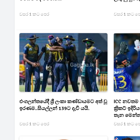
වසර 1 කට පෙර
වසර 1 කට ප
එංගලන්තයේදී ශ්‍රී ලංකා කණ්ඩායමට අත් වූ
ICC නවතම ශ්‍
ඉරණම..සියල්ලන් 139ට දැවී යයි.
ක්‍රිකට් ඉදි
තැන මෙන්න
වසර 1 කට පෙර
වසර 1 කට ප