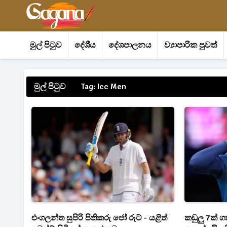
මුල් පිටුව
දේශීය
දේශපාලනය
ව්‍යාපාරික පුවත්
මුල් පිටුව
Tag: Icc Men
එංගලන්ත සුපිරි පිතිකරු ජෝ රූට් - යළිත්
කඩුලු 7ක් ග