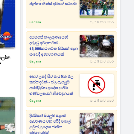
ජැෆ්නා කිංග්ස් අවසන් සටනට
Gagana
පැය 8 කට පෙර
අයහපත් කාලගුණයෙන්
දරුණු අවදානමක් -
16,000කට අධික පිරිසක් ගැන
සංවේදී අනාවරණයක්
- ලෝක
Gagana
පැය 9 කට පෙර
?
හෙට උදේ සිට පැය 5ක ජල
කප්පාදුවක් - ජල සැපයුම
අත්හිටුවන ප්‍රදේශ දන්වා
මණ්ඩලයෙන් නිවේදනයක්
Gagana
පැය 9 කට පෙර
දිවයිනේ සියලුම පළාත්
ආවරණය වන පරිදි පාසල්
ළමුන් උදෙසා ජාතික
මෙහෙයුමක්