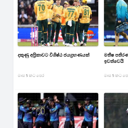
දකුණු අප්‍රිකාවට විශිෂ්ඨ ජයග්‍රහණයක්
මතීෂ පතිර
ඉවත්වෙයි
මාස 5 කට පෙර
මාස 5 කට ප