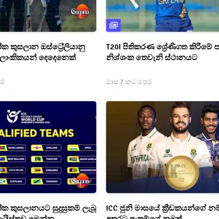
 කුසලාන ඔස්ට්‍රේලියානු
T20I පිතිකරණ ශ්‍රේණිගත කිරීමේ ප
රී ලාංකිකයන් දෙදෙනෙක්
නිශ්ශංක තෙවැනි ස්ථානයට
ෙර
මාස 7 කට පෙර
 කුසලානයට සුදුසුකම් ලැබූ
ICC ජුනි මාසයේ ක්‍රීඩකයන්ගේ නම