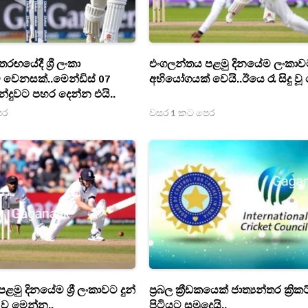
ඟයේදී ශ්‍රී ලංකා
එංගලන්තය පළමු දිනයේම ලංකා
වෙනසක්..මෙන්ඩිස් 07
අභියෝගයක් වෙයි..ඊයෙ රෑ සිදු වූ 
්දුවට පහර දෙන්න එයි..
ෙර
වසර 1 කට පෙර
මු දිනයේම ශ්‍රී ලංකාවට දුන්
ප්‍රබල ක්‍රීඩකයෙක් ජාත්‍යන්තර ක්‍රිකට
ුව මෙන්න..
පිටියට සමුදෙයි..