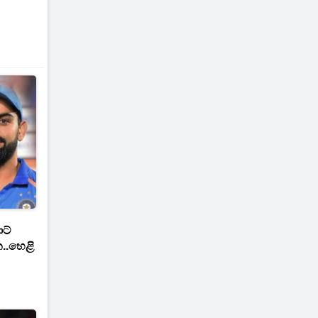
ාට්
..හෙළි