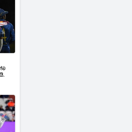
න්ම
ි.