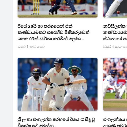
ඊයේ 20යි 20 තරගයෙන් එක්
නවසීලන්ත තර
කණ්ඩායමකට එරෙහිව පිතිකරුවෙක්
කණ්ඩායමේ 
ශතක 03ක් වාර්තා කරමින් ලෝක
ස්ථානයේ පන
වාර්තාවක් තබයි..
වසර 1 කට පෙර
වසර 1 කට ප
ශ්‍රී ලංකා එංගලන්ත තරඟයේ ඊයෙ රෑ සිදු වූ
එංගලන්තය පළ
විශේෂ දේ මෙන්න..
ලකුණු පුවර