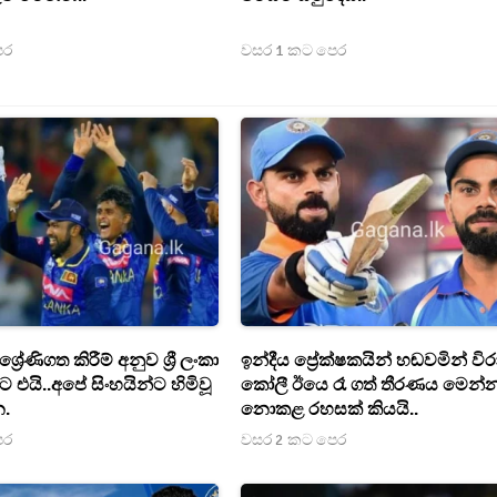
ෙර
වසර 1 කට පෙර
රේණිගත කිරීම් අනුව ශ්‍රී ලංකා
ඉන්දීය ප්‍රේක්ෂකයින් හඬවමින් විර
රියට එයි..අපේ සිංහයින්ට හිමිවූ
කෝලී ඊයෙ රෑ ගත් තීරණය මෙන්න
.
නොකළ රහසක් කියයි..
ෙර
වසර 2 කට පෙර