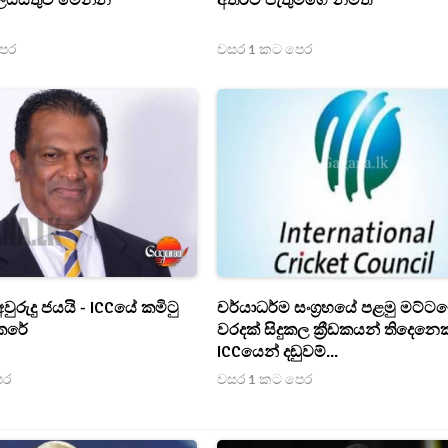
ලයිස්තුව මෙන්න
අතරට පැතුම්ගේ නමත්
පෙර
වසර 1 කට පෙර
වුරුදු ජයයි - ICCයේ කමිටු
චර්යාධර්ම සංග්‍රහයේ පළමු මට්ට
ෙරේ
වරදක් සිදුකල ක්‍රීඩකයන් තිදෙනෙ
ICCයෙන් දඬුවම්...
ෙර
වසර 1 කට පෙර