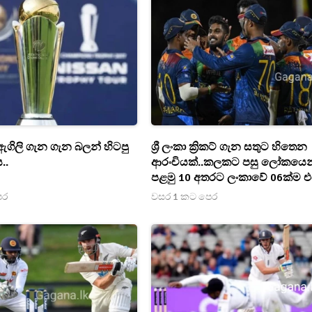
ගිලි ගැන ගැන බලන් හිටපු
ශ්‍රී ලංකා ක්‍රිකට් ගැන සතුට හිතෙන
..
ආරංචියක්..කලකට පසු ලෝකයෙ
පළමු 10 අතරට ලංකාවේ 06ක්ම එය
ෙර
වසර 1 කට පෙර