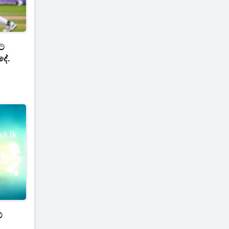
වට
දේ.
්