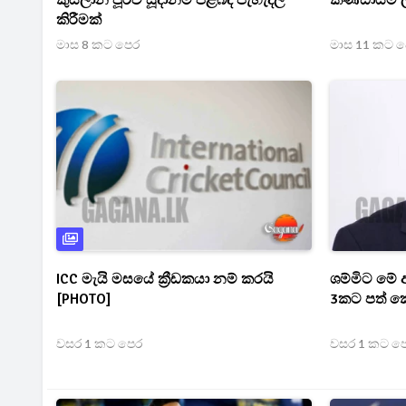
කුසලාන පූර්ව සූදානම පිළිබඳ පැහැදිලි
කණ්ඩායම් 
කිරීමක්
මාස 8 කට පෙර
මාස 11 කට 
ICC මැයි මසයේ ක්‍රීඩකයා නම් කරයි
ශම්මිට මේ අ
[PHOTO]
3කට පත් ක
වසර 1 කට පෙර
වසර 1 කට ප