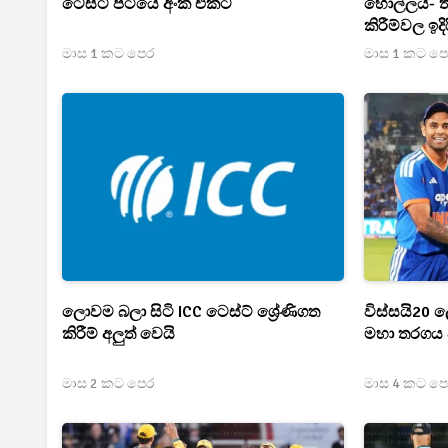
ටෙස්ට් පිටියේ අංක එකට
හොල්ලයි- ත
කිරීම්වල ඉද
මාස 1 කට පෙර
මාස 1 කට ප
ලොවම බලා සිටි ICC ටෙස්ට් ශ්‍රේණිගත
විස්සයි20
කිරීම් අලුත් වෙයි
මහා තරගය 
මාස 2 කට පෙර
මාස 4 කට ප