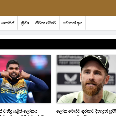
ගොසිප්
ක්‍රීඩා
ජීවන රටාව
වෙනත් අය
ත් වනිඳු යළිත් ලෝකය
ලෝක ටෙස්ට් ශූරතාව දිනාදුන් සුපිර