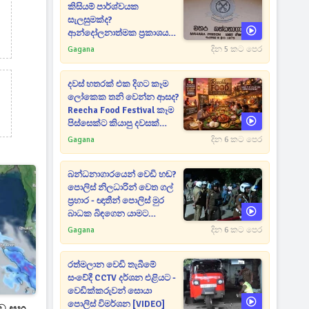
කිසියම් පාර්ශ්වයක
සැලසුමක්ද?
ආන්දෝලනාත්මක ප්‍රකාශයක්
එළියට [VIDEO]
Gagana
දින 5 කට පෙර
දවස් හතරක් එක දිගට කෑම
ලෝකෙක තනි වෙන්න ආසද?
Reecha Food Festival කෑම
පිස්සෙක්ට කියාපු දවසක්
මෙන්න
Gagana
දින 6 කට පෙර
බන්ධනාගාරයෙන් වෙඩි හඬ?
පොලිස් නිලධාරින් වෙත ගල්
ප්‍රහාර - ඥාතීන් පොලිස් මුර
බාධක බිඳගෙන යාමට
උත්සාහයක [VIDEO]
Gagana
දින 6 කට පෙර
රත්මලාන වෙඩි තැබීමේ
සංවේදී CCTV දර්ශන එළියට -
වෙඩික්කරුවන් සොයා
පොලිස් විමර්ශන [VIDEO]