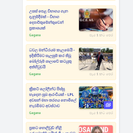
උසස් පෙළ විභාගය ගැන
දැනුම්දීමක් - විභාග
දෙපාර්තුමේන්තුවෙන්
ප්‍රකාශයක්
Gagana
පැය 1 කට පෙර
ධවල මන්ධිරයම කැලඹෙයි -
ඉදිකිරීමට සැලසුම් කර තිබූ
බෝල්රූම් ශාලාවේ කටයුතු
අත්හිටුවයි
Gagana
පැය 1 කට පෙර
ක්‍රිකට් ලෝලීන්ට පිස්සු
හැදෙන සුබ ආරංචියක් - LPL
අවසන් මහා තරගය නොමිලේ
නැරඹීමට අවස්ථාව
Gagana
පැය 1 කට පෙර
ප්‍රකට හොලිවුඩ් නිළි