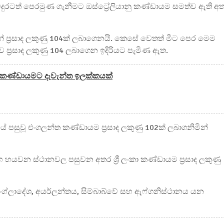
 තවදුරටත් පෙරමුණ ගැනීමට ඔස්ට්‍රේලියානු කණ්ඩායම සමත්ව ඇති අ
ේ ප්‍රසාද ලකුණු 104ක් ලබාගෙනයි. කෙසේ වෙතත් මීට පෙර ‍මෙම
ාව ප්‍රසාද ලකුණු 104 ලබාගෙන ඉදිරියට පැමිණ ඇත.
ංකා කණ්ඩායමට දැවැන්ත ඉලක්කයක්
පසුවූ එංගලන්ත කණ්ඩායම ප්‍රසාද ලකුණු 102ක් ලබාගනිමින්
වන ස්ථානවල පසුවන අතර ශ්‍රී ලංකා කණ්ඩායම ප්‍රසාද ලකුණු
ංග්ලාදේශ, අයර්ලන්තය, සිම්බාබ්වේ සහ ඇෆ්ගනිස්ථානය යන