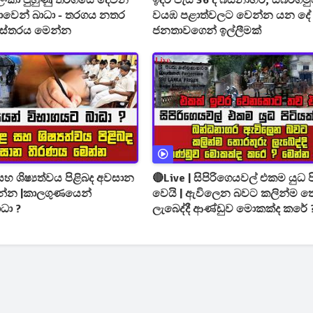
්‍රී ලංකා පුහුණු තරගයේ දෙවන
ඉදිරි පැය 36 දී බස්නාහිර, සබරග
ෂාවෙන් බාධා - තරගය නතර
වයඹ පළාත්වලට වෙන්න යන දේ 
ිස්තරය මෙන්න
ජනතාවගෙන් ඉල්ලීමක්
හ ශිෂ්‍යත්වය පිළිබද අවසාන
🔴Live | සිපිරිගෙයවල් එකම යුධ ප
න්න |කාලගුණයෙන්
වෙයි | ඇවිලෙන බවට කලින්ම තොරතුරු
ධා ?
ලැබෙද්දී ආණ්ඩුව මොකක්ද කරේ 