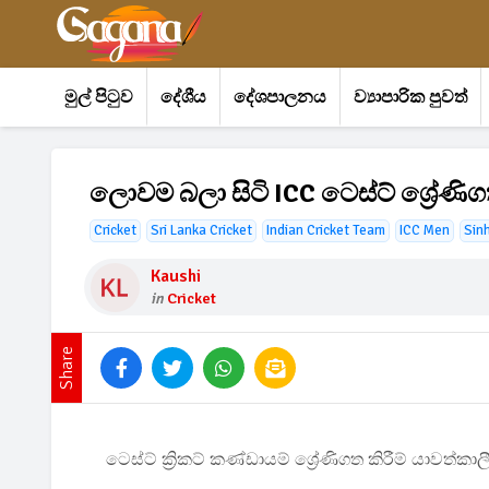
මුල් පිටුව
දේශීය
දේශපාලනය
ව්‍යාපාරික පුවත්
ලොවම බලා සිටි ICC ටෙස්ට් ශ්‍රේණිගත
Cricket
Sri Lanka Cricket
Indian Cricket Team
ICC Men
Sin
Kaushi
in
Cricket
Share
ටෙස්ට් ක්‍රිකට් කණ්ඩායම් ශ්‍රේණිගත කිරීම් යාවත්ක