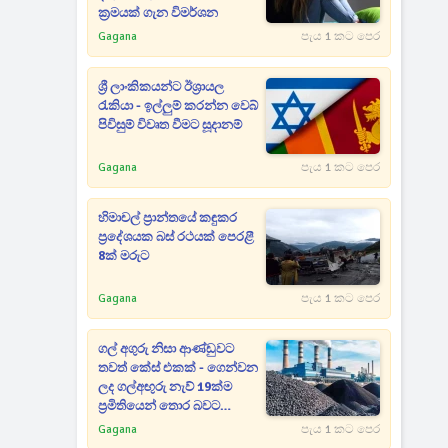
ක්‍රමයක් ගැන විමර්ශන
Gagana
පැය 1 කට පෙර
ශ්‍රී ලාංකිකයන්ට ඊශ්‍රායල
රැකියා - ඉල්ලුම් කරන්න වෙබ්
පිවිසුම් විවෘත වීමට සූදානම්
Gagana
පැය 1 කට පෙර
හිමාචල් ප්‍රාන්තයේ කඳුකර
ප්‍රදේශයක බස් රථයක් පෙරළී
8ක් මරුට
Gagana
පැය 1 කට පෙර
ගල් අගුරු නිසා ආණ්ඩුවට
තවත් කේස් එකක් - ගෙන්වන
ලද ගල්අඟුරු නැව් 19ක්ම
ප්‍රමිතියෙන් තොර බවට
අනාවරණයක්
Gagana
පැය 1 කට පෙර