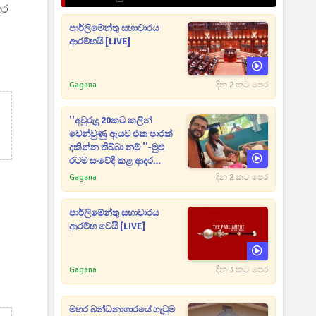
තර
පාර්ලිමේන්තු සභාවාරය
ආරම්භයි [LIVE]
Gagana
දින 2 කට පෙර
''අවුරුදු 20කට කලින්
වෙන්වුණු ඇයව එක පාරක්
දකින්න තිබ්බා නම් ''-මුළු
රටම සංවේදී කළ ආදර
අමරණීය මතකය
Gagana
දින 2 කට පෙර
පාර්ලිමේන්තු සභාවාරය
ආරම්භ වෙයි [LIVE]
Gagana
දින 3 කට පෙර
මහර බන්ධනාගාරයේ ගැටුම