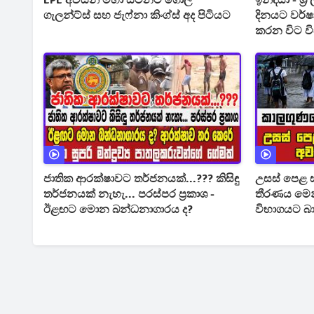
LPL අවසන් මහා සටනට ගෝල්
ඉන්දියා - ශ
ගැලන්ට්ස් සහ ජැෆ්නා කිංග්ස් අද පිටියට
දිනයට වර්
කරන විට ව
ජාතික ආරක්ෂාවට තර්ජනයක්...??? කිසිඳු
උසස් පෙළ ස
තර්ජනයක් නැහැ... පරස්පර ප්‍රකාශ -
තීරණය මෙ
ඊළඟට මොන බන්ධනාගාරය ද?
විභාගයට බා