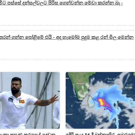
ීට පස්සේ දන්සල්වලට පිරිස ගෙන්වන්න මේවා කරන්න බෑ -
්තරන් ගන්න පෝළිමේ එයි - අද හැමෝම පුදුම කළ රන් මිල මෙන්න