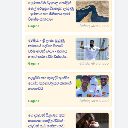
ලෝකෙටම බලපාපු හෝමූස්
තෙල් අර්බුදය විසඳෙන ලකුණු
- ඉරානය සහ ඕමානය අතර
විශේෂ සාකච්ඡා
Gagana
මිනිත්තු 44 කට පෙර
ඉන්දියා - ශ්‍රී ලංකා පුහුණු
තරගයේ දෙවන දිනයට
වර්ෂාවෙන් බාධා - තරගය
නතර කරන විට විස්තරය
මෙන්න
Gagana
මිනිත්තු 46 කට පෙර
පැතුම්ට සහ කුසල්ට ඉන්දීය
ටෙස්ට් තරගාවලියට සහභාගී
නොවෙයි
Gagana
මිනිත්තු 48 කට පෙර
මේ දරුවන් පිළිබඳව ඉතා
භයානක හෙළිදරව්වක් -
දරුවන් ගැබ් ගන්නා නව