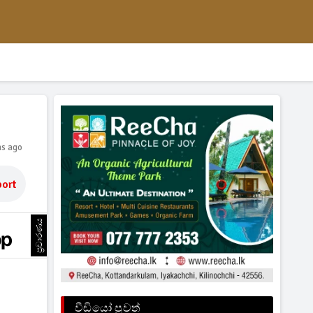
hs ago
ort
ප්‍රචාරණය
වීඩියෝ පුවත්