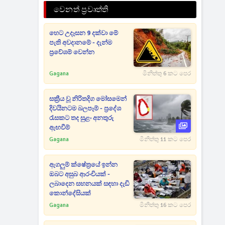
වෙනත් ප්‍රවෘත්ති
හෙට උදෑසන 9 දක්වා මේ
පැති අවදානමේ - දැන්ම
ප්‍රවේශම් වෙන්න
Gagana
මිනිත්තු 6 කට පෙර
සක්‍රීය වූ නිරිතදිග මෝසමෙන්
දිවයිනටම බලපෑම් - ප්‍රදේශ
රැසකට තද සුළං අනතුරු
ඇඟවීම්
Gagana
මිනිත්තු 11 කට පෙර
ඇගලුම් ක්ෂේත්‍රයේ ඉන්න
ඔබට අසුබ ආරංචියක් -
ලබාදෙන සහනයක් සඳහා දැඩි
කොන්දේසියක්
Gagana
මිනිත්තු 16 කට පෙර