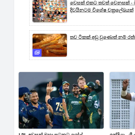
වෙසක් එකට තවත් වෙනසක් - ම
දිවයිනටම විශේෂ චක්‍රලේඛයක්
තව ටිකක් අඩු වුණොත් නම් රත