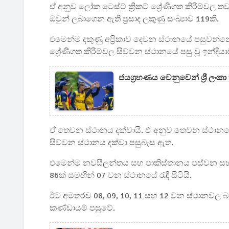
ඒ අනුව ලෝක ටෙස්ට් ක්‍රිකට් ශ්‍රේණිගත කිරීම්වල
ඔවුන් ලබාගෙන ඇති ප්‍රසාද ලකුණු සංඛ්‍යාව 119කි.
එමෙන්ම දකුණු අප්‍රිකාව දෙවන ස්ථානයේ පසුවන්න
ශ්‍රේණිගත කිරීම්වල සිව්වන ස්ථානයේ පසු වූ ඉන්දිය
ජයග්‍රහණය වෙනුවෙන් ශ්‍රී ල
ඒ තෙවන ස්ථානය දක්වායි. ඒ අනුව තෙවන ස්ථානයේ 
සිව්වන ස්ථානය දක්වා පසුබැස ඇත.
එමෙන්ම නවසීලන්තය සහ පාකිස්තානය පස්වන සහ හය
86ක් සමඟින් 07 වන ස්ථානයේ රැඳී සිටියි.
ඊට අමතරව 08, 09, 10, 11 සහ 12 වන ස්ථානවල බ
කණ්ඩායම් පසුවේ.