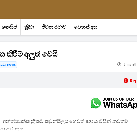
ගොසිප්
ක්‍රීඩා
ජීවන රටාව
වෙනත් අය
 කිරීම් අලුත් වෙයි
hala news
3 mont
Rep
අන්තර්ජාතික ක්‍රිකට් කවුන්සිලය හෙවත් ICC ය විසින් නවතම
ාලීන කර ඇත.