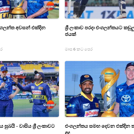
– එංගලන්ත අවසන් එක්දින
ශ්‍රී ලංකාව පරදා එංගලන්තයට කඩු
ජයක්
ෙර
මාස 6 කට පෙර
 සුබයි - වාසිය ශ්‍රී ලංකාවට
එංගලන්තය සමඟ දෙවන එක්දින 
අද