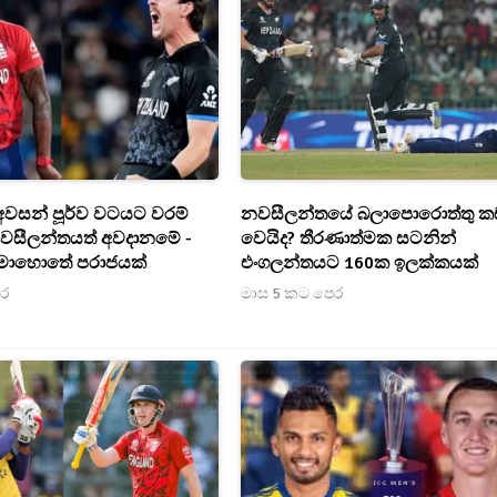
ට අවසන් පූර්ව වටයට වරම්
නවසීලන්තයේ බලාපොරොත්තු ක
නවසීලන්තයත් අවදානමේ -
වෙයිද? තීරණාත්මක සටනින්
ොහොතේ පරාජයක්
එංගලන්තයට 160ක ඉලක්කයක්
ෙර
මාස 5 කට පෙර