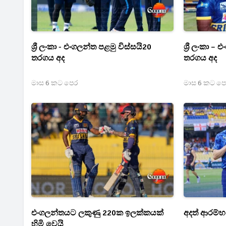
ශ්‍රී ලංකා - එංගලන්ත පළමු විස්සයි20
ශ්‍රී ලංකා 
තරගය අද
තරගය අද
මාස 6 කට පෙර
මාස 6 කට ප
එංගලන්තයට ලකුණු 220ක ඉලක්කයක්
අදත් ආරම්භය
හිමි වෙයි