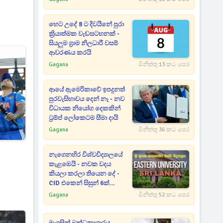
හෙට උදේ 8 ට දිවයිනේ පුරා
ක්‍රියාත්මක වැඩසටහනක් -
සියලුම ග්‍රාම නිලධාරී වසම්
ආවරණය කරයි
Gagana
මිනිත්තු 13 කට පෙර
ආයේ ඇමෙරිකාවේ ඉපදුනත්
පුරවැසිභාවය දෙන් නෑ - නව
විධායක නියෝග දෙකකින්
ට්‍රම්ප් ලෝකෙටම සීමා දායි
Gagana
මිනිත්තු 36 කට පෙර
නැගෙනහිර විශ්වවිද්‍යාලයේ
කැළඹෙයි - නවක වදය
කියලා කරලා තියෙන දේ -
CID එකෙන් සිසුන් 6ක්
අත්අඩංගුවට
Gagana
මිනිත්තු 52 කට පෙර