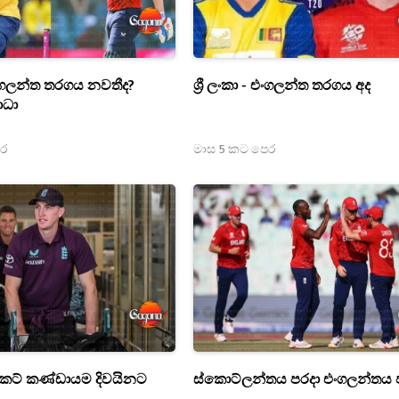
- එංගලන්ත තරගය නවතීද?
ශ්‍රී ලංකා - එංගලන්ත තරගය අද
ාධා
ෙර
මාස 5 කට පෙර
‍රිකට් කණ්ඩායම දිවයිනට
ස්කොට්ලන්තය පරදා එංගලන්තය 