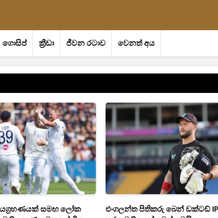
ගොසිප්
ක්‍රීඩා
ජීවන රටාව
වෙනත් අය
 ජයග්‍රහණයක් සමඟ ලෝක
එංගලන්ත පිතිකරු බෙන් ඩක්ටඩ් I