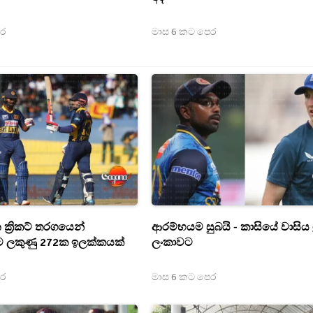
ෙර
මාස 6 කට පෙර
 ක්‍රිකට් තරගයෙන්
ආරම්භයම සුබයි - කාසියේ වාසිය ශ්‍
 ලකුණු 272ක ඉලක්කයක්
ලංකාවට
ෙර
මාස 6 කට පෙර