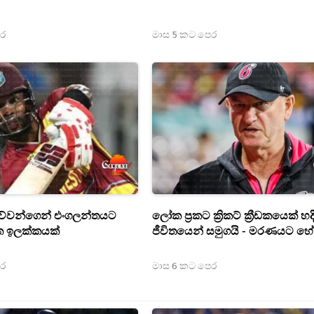
ෙර
මාස 5 කට පෙර
ව්වන්ගෙන් එංගලන්තයට
ලෝක ප්‍රකට ක්‍රිකට් ක්‍රීඩක‍යෙක් 
ක ඉලක්කයක්
ජීවිතයෙන් සමුගයි - මරණයට හේ
ෙර
මාස 6 කට පෙර