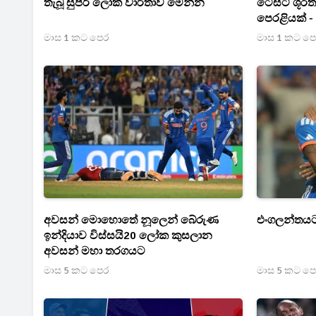
තැබූ සුපිරි ලෝක වාර්තාව මෙන්න
ටෙස්ට් ශූර
පෙරළියක් - ශ
මාස 1 කට පෙර
මාස 1 කට ප
අවසන් මොහොතේ නූලෙන් බේරුණ
එංගලන්තයට
ඉන්දියාව විස්සයි20 ලෝක කුසලාන
අවසන් මහා තරගයට
මාස 5 කට පෙර
මාස 5 කට ප