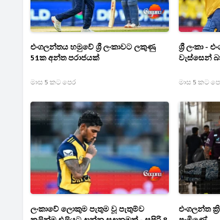
එංගලන්තය හමුවේ ශ්‍රී ලංකාවට ලකුණු
ශ්‍රී ලංකා 
51ක අන්ත පරාජයක්
වැස්සෙන් බ
මාස 5 කට පෙර
මාස 5 කට ප
ලංකාවේ ලොකුම පැතුම වූ පැතුම්ව
එංගලන්ත ක්