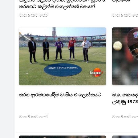
කළින්ම එළියට දාන්න සූදානමක් - සුපිරි 8
පැමිණේ
තරගෙට කළින්ම එංගලන්තේ බයෙන්
මාස 5 කට පෙර
මාස 5 කට ප
තරග ආරම්භයේදිම වාසිය එංගලන්තයට
බ.ඉ. කොදෙ
ලකුණු 197
මාස 5 කට පෙර
මාස 5 කට ප