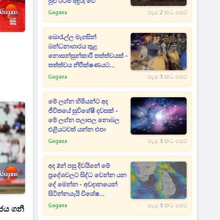
මුළු රටම අඳුරු වේ
Gagana
පැය 2 කට පෙර
බොරැල්ල මැගසින්
බන්ධනාගාරය තුළ
නොසන්සුන්කාරී තත්ත්වයක් -
තත්ත්වය නිරීක්ෂණයට
ඩ්‍රෝන යානා ද යොදවයි
Gagana
පැය 3 කට පෙර
මේ ලග්න හිමියන්ට අද
ජීවිතයේ සුවිශේෂී දවසක් -
මේ ලග්න පලාපල නොබල
එළියටවත් යන්න එපා
Gagana
පැය 3 කට පෙර
අද 2න් පසු දිවයිනේ මේ
ප්‍රදේශවලට සිද්ධ වෙන්න යන
දේ මෙන්න - අවදානයෙන්
සිටින්නයැයි විශේෂ
නිවේදනයක්
Gagana
පැය 3 කට පෙර
ජය ගනී