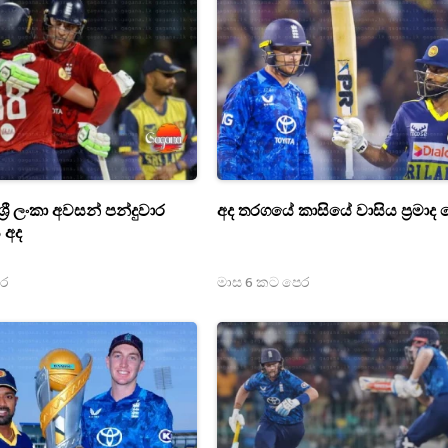
්‍රී ලංකා අවසන් පන්දුවාර
අද තරගයේ කාසියේ වාසිය ප්‍රමාද 
 අද
ෙර
මාස 6 කට පෙර