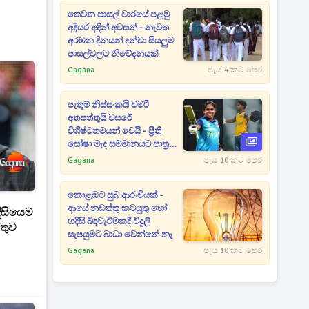
තෙවන පාසල් වාරයේ පළමු
අදියර අදින් අවසන් - නැවත
අරඹන දිනයන් දන්වා සියලුම
පාසල්වලට නිවේදනයක්
Gagana
පැය 4 කට පෙර
පැතුම් නිස්සංකයි චමරි
අතපත්තුයි වසරේ
විශිෂ්ටතමයන් වෙයි - ප්‍රීති
ඝෝෂා මැද සම්මානයට පාත්‍ර
වෙයි
Gagana
පැය 10 කට පෙර
කොළඹට සුබ ආරංචියක් -
ආයේ නඩත්තු කටයුතු හෝ
හදිසියෙම
හදිසි බිඳවැටීමකදී විදුලි
තුව
සැපයුමට බාධා වෙන්නේ නෑ
Gagana
පැය 10 කට පෙර