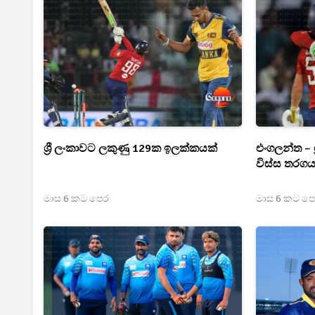
ශ්‍රී ලංකාවට ලකුණු 129ක ඉලක්කයක්
එංගලන්ත – ශ
විස්ස තරගය
මාස 6 කට පෙර
මාස 6 කට ප