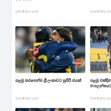
මාස 6 කට පෙර
මාස 6 කට ප
පළමු තරගෙන්ම ශ්‍රී ලංකාවට සුපිරි ජයක්
පළමු එක්දින
එංගලන්තයට
මාස 6 කට පෙර
මාස 6 කට ප