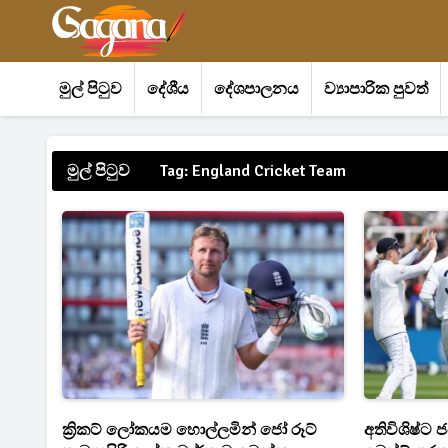
මුල් පිටුව
දේශීය
දේශපාලනය
ව්‍යාපාරික පුවත්
මුල් පිටුව
Tag: England Cricket Team
ක්‍රිකට් ලෝකයම හොල්ලමින් ජෝ රූට්
අතිවිශිෂ්ට