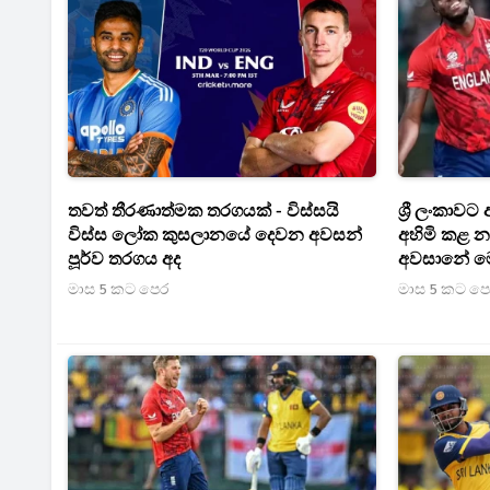
තවත් තීරණාත්මක තරගයක් - විස්සයි
ශ්‍රී ලංකාව
විස්ස ලෝක කුසලානයේ දෙවන අවසන්
අහිමි කළ 
පූර්ව තරගය අද
අවසානේ ම
මාස 5 කට පෙර
මාස 5 කට ප