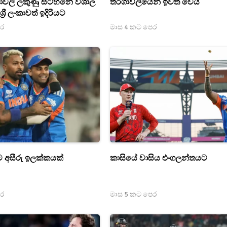
තාවලි ලකුණු සටහනේ විශාල
තරගාවලියෙන් ඉවත් වෙයි
්‍රී ලංකාවත් ඉදිරියට
ෙර
මාස 4 කට පෙර
 අසීරු ඉලක්කයක්
කාසියේ වාසිය එංගලන්තයට
ෙර
මාස 5 කට පෙර