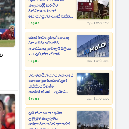
මැගසින් බන්ධනාගාරය
කැලඹෙද්දී කුරුවිට
බන්ධනාගාරයෙත්
නොසන්සුන්තාවයක් තත්ත්වය
පාලනයට පොලිසියෙන් කඳුළු
Gagana
පැය 1 කට පෙර
ගෑස්
සමාජ මාධ්‍ය දැවැන්තයෙකු
වන මෙටා සමාගමට
ඇමෙරිකානු ඩොලර් මිලියන
567 දැවැන්ත දඩයක්
ඩ
Gagana
පැය 1 කට පෙර
නව මැගසින් බන්ධනාගාරයේ
නොසන්සුන්තාවයේ දැන්
තත්ත්වය විශේෂ
අනාවරණයක් - ගැටුමට
හේතුවත් හෙළිවෙයි
Gagana
පැය 2 කට පෙර
දැඩි නියඟය සහ අධික
උණුසුම් කාලගුණය
හේතුවෙන් තවත් අනතුරක් -