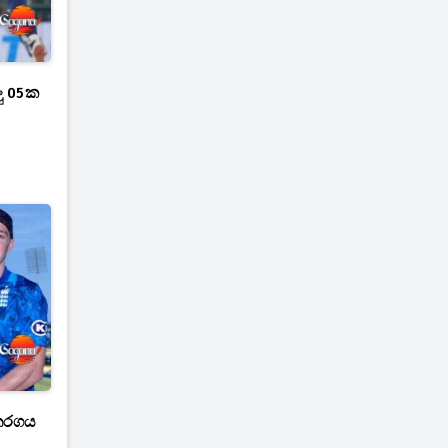
ලු 05ක
තරගය