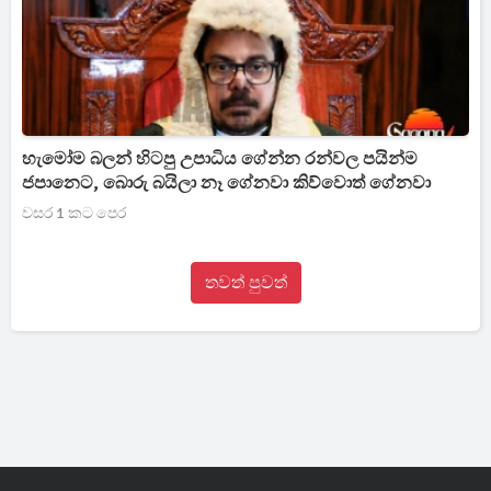
හැමෝම බලන් හිටපු උපාධිය ගේන්න රන්වල පයින්ම
ජපානෙට, බොරු බයිලා නෑ ගේනවා කිව්වොත් ගේනවා
වසර 1 කට පෙර
තවත් පුවත්