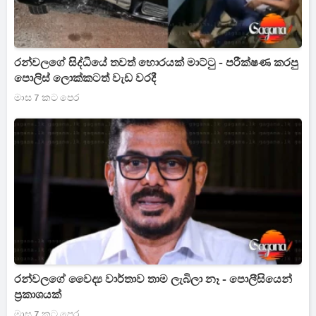
රන්වලගේ සිද්ධියේ තවත් හොරයක් මාට්ටු - පරීක්ෂණ කරපු
පොලිස් ලොක්කටත් වැඩ වරදී
මාස 7 කට පෙර
රන්වලගේ වෛද්‍ය වාර්තාව තාම ලැබිලා නෑ - පොලීසියෙන්
ප්‍රකාශයක්
මාස 7 කට පෙර