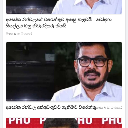
අසෝක රන්වලගේ වරෙන්තුව ආපසු කැඳවයි - චෝදනා
සියල්ලට ඔහු නිවැරදිකරු කියයි
මාස 4 කට පෙර
අසෝක රන්වල අත්අඩංගුවට ගැනීමට වරෙන්තු
මාස 4 කට පෙර