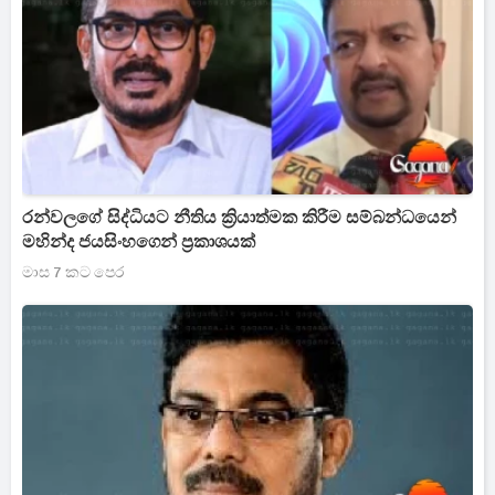
රන්වලගේ සිද්ධියට නීතිය ක්‍රියාත්මක කිරීම සම්බන්ධයෙන්
මහින්ද ජයසිංහගෙන් ප්‍රකාශයක්
මාස 7 කට පෙර