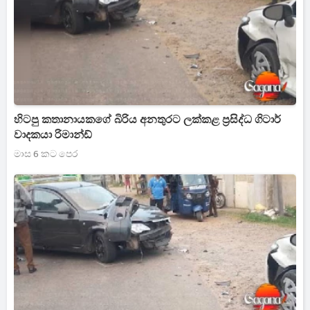
හිටපු කතානායකගේ බිරිය අනතුරට ලක්කළ ප්‍රසිද්ධ ගිටාර්
වාදකයා රිමාන්ඩ්
මාස 6 කට පෙර