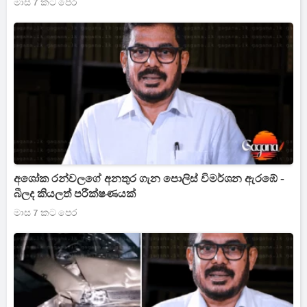
මාස 7 කට පෙර
අශෝක රන්වලගේ අනතුර ගැන පොලිස් විමර්ශන ඇරඹේ -
බීලද කියලත් පරීක්ෂණයක්
මාස 7 කට පෙර