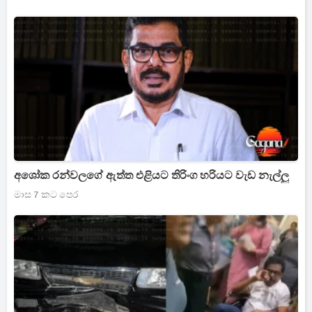
අශෝක රන්වලගේ ඇත්ත එළියට තිරිංග හරියට වැඩ නැල්ලු
මාස 7 කට පෙර