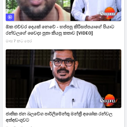
ඕක එච්චර දෙයක් නෙවේ - හප්පපු කිරිසප්පයාගේ පියාට
රන්වලගේ වෛද්‍ය පුතා කියපු කතාව [VIDEO]
මාස 7 කට පෙර
ජාතික ජන බලවේග පාර්ලිමේන්තු මන්ත්‍රී අශෝක රන්වල
අත්අඩංගුවට