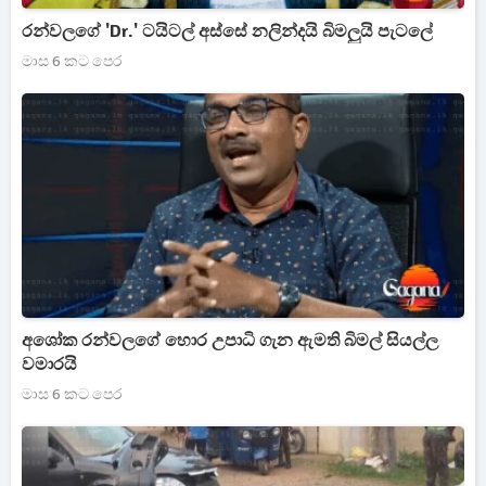
රන්වලගේ 'Dr.' ටයිටල් අස්සේ නලින්දයි බිමලුයි පැටලේ
මාස 6 කට පෙර
අශෝක රන්වලගේ හොර උපාධි ගැන ඇමති බිමල් සියල්ල
වමාරයි
මාස 6 කට පෙර