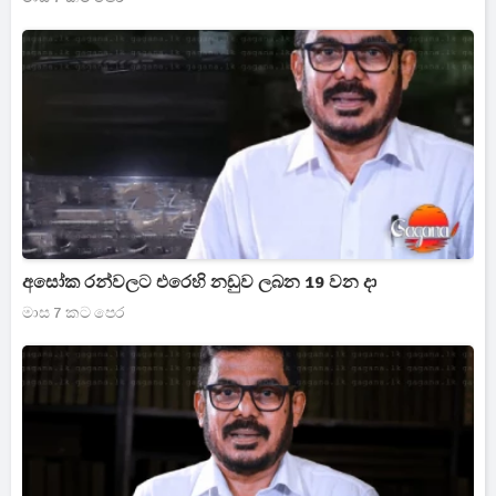
අසෝක රන්වලට එරෙහි නඩුව ලබන 19 වන දා
මාස 7 කට පෙර