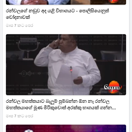
රන්වලගේ නඩුව අද යළි විභාගයට - පොලිසියෙනුත්
චෝදනාවක්
මාස 7 කට පෙර
රන්වල මහත්තයාට බැලුම් පුම්බන්න ඕන නෑ රන්වල
මහත්තයාගේ මූණ මිරිකුවොත් අරක්කු භාගයක් ගන්න
පුලුවන් - සුද්ද සිංහලෙන් කිව්ව චාමර
මාස 7 කට පෙර