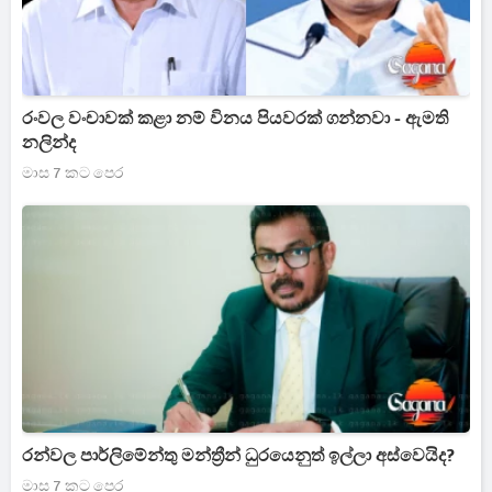
රංවල වංචාවක් කළා නම් විනය පියවරක් ගන්නවා - ඇමති
නලින්ද
මාස 7 කට පෙර
රන්වල පාර්ලිමේන්තු මන්ත්‍රීන් ධුරයෙනුත් ඉල්ලා අස්වෙයිද?
මාස 7 කට පෙර