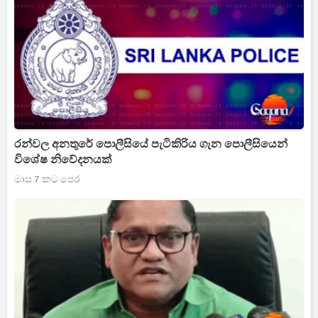
රන්වල අනතුරේ පොලීසියේ පැටිකිරිය ගැන පොලීසියෙන්
විශේෂ නිවේදනයක්
මාස 7 කට පෙර