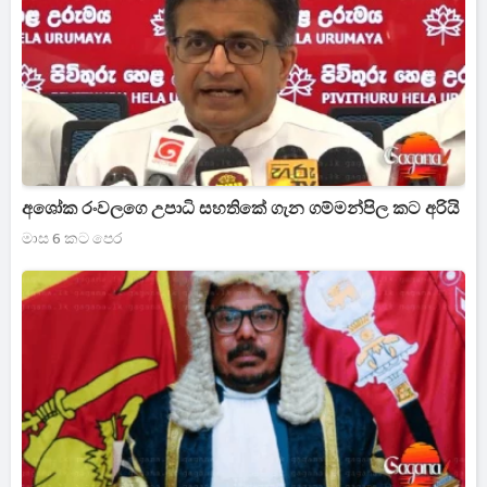
අශෝක රංවලගෙ උපාධි සහතිකේ ගැන ගම්මන්පිල කට අරියි
මාස 6 කට පෙර