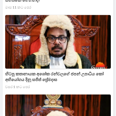
සහතිකේ ගේන්නද?
මාස 11 කට පෙර
හිටපු කතානායක අශෝක රන්වලගේ ජපන් උපාධිය කෝ
අභියෝගය දිනූ සජිත් ප්‍රේමදාස
වසර 1 කට පෙර