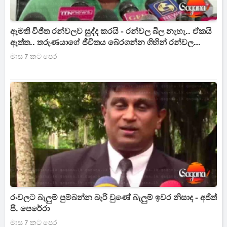
ඇමති විජිත රන්වලව සුද්ද කරයි - රන්වල බීල නැහැ.. ඒකයි
ඇත්ත.. තරුණයාගේ ජීවිතය බේරගන්න ගිහින් රන්වල
අමාරුවේ..
මාස 7 කට පෙර
රංවලට බැලුම් පුම්බන්න බැරි වුණේ බැලුම් ඉවර නිසාද - අජිත්
පී. පෙරේරා
මාස 7 කට පෙර