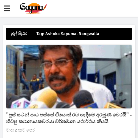
මුල් පිටුව
Tag: Ashoka Sapumal Rangwalla
"පුස් සටන් පාඨ පස්සේ ගියොත් රට හැදීමේ අරමුණ ඉවරයි" -
හිටපු කථානායකවරයා වර්තමාන යථාර්ථය කියයි
මාස 2 කට පෙර