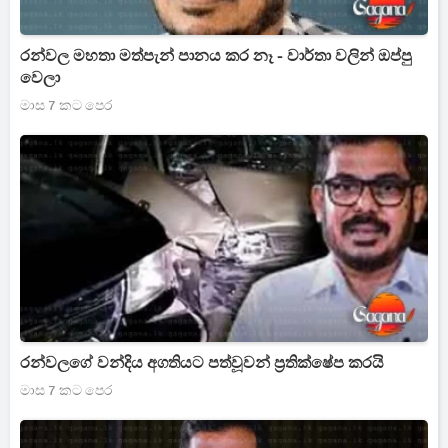
රන්වල මහතා මත්පැන් පානය කර නෑ - වාර්තා වලින් ඔප්පු
වෙලා
මාස 7 කට පෙර
රන්වලගේ වන්දිය අගතියට පත්වූවන් ප්‍රතික්ෂේප කරයි
මාස 7 කට පෙර