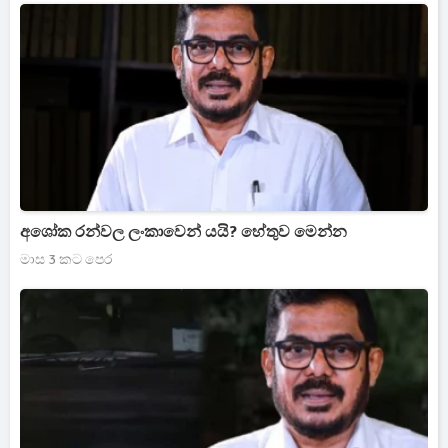
අශෝක රන්වල ලංකාවෙන් යයි? හේතුව මෙන්න
මාස 3 කට පෙර