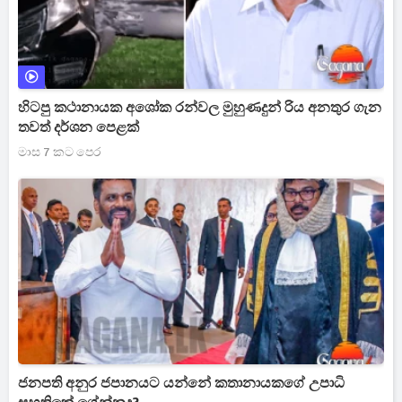
හිටපු කථානායක අශෝක රන්වල මුහුණදුන් රිය අනතුර ගැන
තවත් දර්ශන පෙළක්
මාස 7 කට පෙර
ජනපති අනුර ජපානයට යන්නේ කතානායකගේ උපාධි