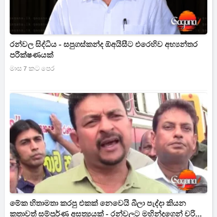
රන්වල සිද්ධිය - සපුගස්කන්ද ඕඅයිසීට එරෙහිව අභ්‍යන්තර
පරීක්ෂණයක්
මාස 7 කට පෙර
මේක හිතාමතා කරපු එකක් නෙවෙයි බීලා පැද්දා කියන
කතාවත් සම්පූර්ණ අසත්‍යයක් - රන්වලට මහින්දගෙන් චරිත