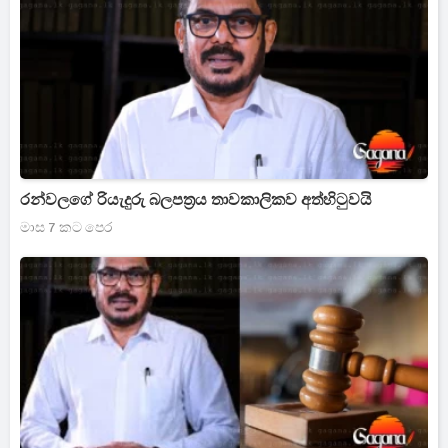
රන්වලගේ රියැදුරු බලපත්‍රය තාවකාලිකව අත්හිටුවයි
මාස 7 කට පෙර