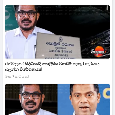
රන්වලගේ සිද්ධියේදී පොලීසිය වගකීම් පැහැර හැරියා ද
බලන්න විමර්ශනයක්
මාස 7 කට පෙර