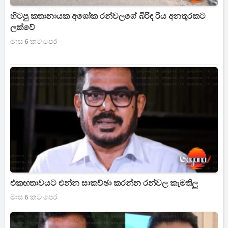
හිටපු කතානායක අශෝක රන්වලගේ බිරිඳ රිය අනතුරකට
ලක්වේ
මාස 6 කට පෙර
එකඟතාවයට එන්න සාකච්ඡා කරන්න රන්වල කැමතිලු
මාස 6 කට පෙර