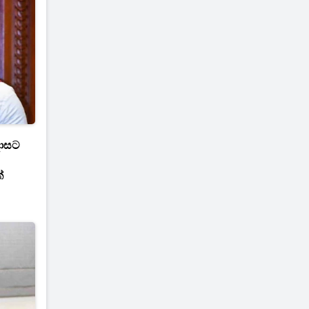
දාසට
්