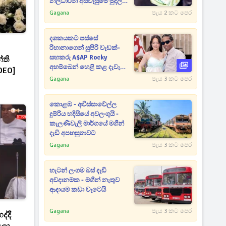
නිලධාරීන් අස්වැසුමේ මුදල්
අරන් - දැවැන්ත
Gagana
පැය 2 කට පෙර
මංකොල්ලයක්
දශකයකට පස්සේ
රිහානාගෙන් සුපිරි වැඩක්-
සහකරු A$AP Rocky
්ති
අහම්බෙන් හෙළි කළ දැවැන්ත
DEO]
රහස
Gagana
පැය 3 කට පෙර
කොළඹ - අවිස්සාවේල්ල
දුම්රිය හදිසියේ අවලංගුයි -
කැලණිවැලි මාර්ගයේ මගීන්
දැඩි අපහසුතාවට
Gagana
පැය 3 කට පෙර
හැටන් ලංගම බස් දැඩි
අවදානමක - මගීන් නැතුව
ආදායම කඩා වැටෙයි
Gagana
පැය 3 කට පෙර
ද්දී