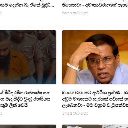
හෙම දෙන්න බෑ ඒකේ බුද්ධි
තියෙනවා - අමාත්‍යවරයාගේ පැහැද
ියෙනවා - සලේ වෙනුවෙන්
කිරීම
ෙර
මාස 1 කට පෙර
්මන්පිල
 බිරිඳ රඛිත රාජපක්ෂ සහ
ඔයාට වඩා මට ආර්ථික ප්‍රශ්ණ - 
ංහ මැද සිද්ධ වුණු රහසිගත
අඩුම මාසෙකට සැරයක් පඩියක් හ
ුම ලීක් වෙයි
ලැබෙනවා - මට විශ්‍රාම වැටුපක්ව
- හිටපු ජනපති මෛත්‍රී දුක කියයි
ෙර
මාස 1 කට පෙර