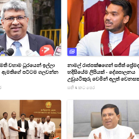
ති වහාම ධූරයෙන් ඉල්ලා
නාමල් රාජපක්ෂගෙන් සජිත් ප්‍රේම
- ඇමතිගේ පට්ටම ගලවන්න
හදිසියේම ලිපියක් - දේශපාලනය
උඩුයටිකුරු වෙමින් අලුත් වෙනසක
ර
සති 4 කට පෙර