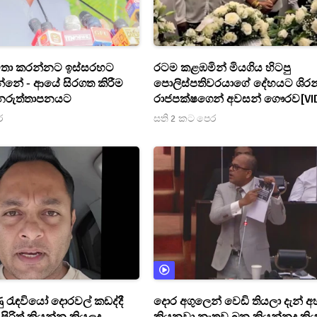
 භාවිතා කරන්නට ඉස්සරහට
රටම කළඹමින් මියගිය හිටපු
්නේ - ආයේ සිරගත කිරීම
පොලිස්පතිවරයාගේ දේහයට ශිරන
නරුත්තාපනයට
රාජපක්ෂගෙන් අවසන් ගෞරව[VI
ර
සති 2 කට පෙර
ණු රැඳවියෝ දොරවල් කඩද්දී
දොර අගුලෙන් වෙඩි තියලා දැන් අහ