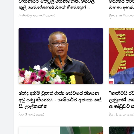
වාහනයට පෙට්‍රල් ගහන්නෙත්, ගෙවල්
ජ්‍යෙෂ්ඨ පරි
කුලී ගෙවන්නෙත් මගේ හිතවතුන් -
මහතා අභාවප්
දේශපාලනේට ආවැයින් වූ පාඩුව කියන
මිනිත්තු 59 කට පෙර
දින 1 කට පෙ
රාජිත
ඡන්ද අහිමි වුනත් රාජ්‍ය සේවයේ තියෙන
"ශානිටයි රව
අඩු පාඩු කියනවා - කෘෂිකර්ම අමාත්‍ය කේ.
ලැබුණේ ක
ඩී. ලාල්කාන්ත
ආණ්ඩුවට සැ
දින 3 කට පෙර
දින 4 කට පෙ