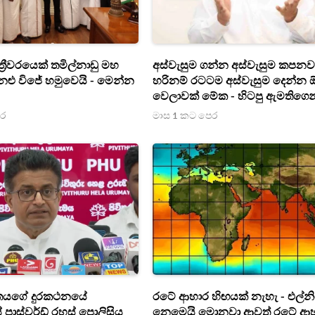
න්ත්‍රීවරයෙක් තමිල්නාඩු මහ
අස්වැසුම ගන්න අස්වැසුම කපනව
 නළු විජේ හමුවෙයි - මෙන්න
හරිනම් රටටම අස්වැසුම දෙන්න
වෙලාවක් මේක - හිටපු ඇමතිගෙන
එළියට පැන්න කතාව මෙන්න
ෙර
මාස 1 කට පෙර
තයගේ දුරකථනයේ
රටේ ආහාර හිඟයක් නැහැ - එල්
ාස්වර්ඩ් රහස් පොලිසිය
නෙමෙයි මොනවා ආවත් රටේ ආ