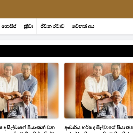
ගොසිප්
ක්‍රීඩා
ජීවන රටාව
වෙනත් අය
ෂ ද සිල්වාගේ පියාණන් වන
ආචාර්ය හර්ෂ ද සිල්වාගේ පියාණ