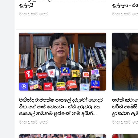
ඉල්ලයි
ඉල්ලලා - එ
තොරතුරු ත
මාස 1 කට පෙර
මාස 1 කට ප
කට අරින ගම
මහින්ද රාජපක්ෂ පාසලේ දරුවෝ හොඳට
හරක් කටාගේ
විභාගේ පාස් වෙනවා - ඒත් ගුරුවරු නෑ
චරිත් අබේසි
පාසලේ නමනම් ප්‍රශ්ණේ නම අයින්
දුරකථන ඇමත
කරගන්න - හිටපු ඇමතිගෙන් සැර
මාස 1 කට පෙර
මාස 1 කට ප
ප්‍රකාශයක්