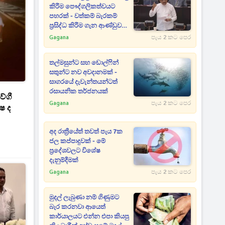
කිරීම පෞද්ගලිකත්වයට
පහරක් - වත්කම් බැරකම්
ප්‍රසිද්ධ කිරීම ගැන ආණ්ඩුව
ගන්න යන අලුත්ම තීරණය
Gagana
පැය 2 කට පෙර
මෙන්න
තල්මසුන්ට සහ ඩොල්ෆින්
සතුන්ට නව අවදානමක් -
සාගරයේ දැවැන්තයන්ටත්
රසායනික තර්ජනයක්
ේගී
Gagana
පැය 2 කට පෙර
්ෂ ද
අද රාත්‍රීයේත් තවත් පැය 7ක
ජල කප්පාදුවක් - මේ
ප්‍රදේශවලට විශේෂ
දැනුම්දීමක්
Gagana
පැය 2 කට පෙර
මුදල් ලැබුණා නම් ගිණුමට
බැර කරනවා ආයෙත්
කාර්යාලයට එන්න එපා කියපු