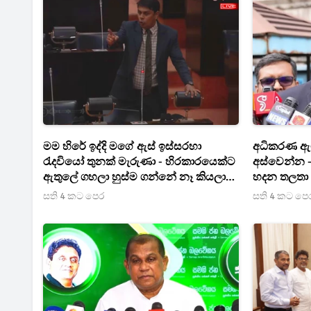
මම හිරේ ඉද්දි මගේ ඇස් ඉස්සරහා
අධිකරණ ඇම
රැදවියෝ තුනක් මැරුණා - හිරකාරයෙක්ට
අස්වෙන්න 
ඇතුලේ ගහලා හුස්ම ගන්නේ නෑ කියලා
හදන තලතා
මට කතා කරා - කෑම දෙන්නේ සෝඩා
සති 4 කට පෙර
සති 4 කට පෙ
බෝතල් දෙකට කපලා - බන්ධනාගාරය
ගැන ආන්දෝලනාත්මක හෙළිදරව්වක්