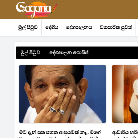
මුල් පිටුව
දේශීය
දේශපාලනය
ව්‍යාපාරික පුවත්
මුල් පිටුව
දේශපාලන ගොසිප්
මට දැන් සත පහක ආදායමක් නෑ.. මගේ
ආචාර්ය හර්