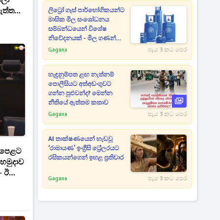
යලා
ැත්තම්
ලිට්‍රෝ ගෑස් පාර්භෝගිකයන්ට
මාසික මිල සංශෝධනය
 පෙන්න
සම්බන්ධයෙන් විශේෂ
ම යවයි
නිවේදනයක් - මිල ගණන්
මෙන්න
Gagana
පැය 3 කට පෙර
හැඳුනුම්පත ළඟ නැත්නම්
පොලීසියට අත්අඩංගුවට
ගන්න පුළුවන්ද? මෙන්න
නීතියේ ඇත්තම කතාව
Gagana
පැය 3 කට පෙර
AI තාක්ෂණයෙන් හැඩවූ
‘රාමායණ’ ඉංග්‍රීසි ට්‍රේලරයට
 පෙළට
රසිකයන්ගෙන් ඉහළ ප්‍රතිචාර
 හමුදාව
- ඊයේ
Gagana
පැය 3 කට පෙර
ලා ටික