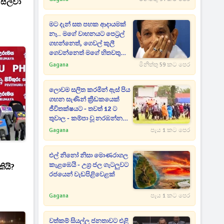
 සිල්වා
මට දැන් සත පහක ආදායමක්
නෑ.. මගේ වාහනයට පෙට්‍රල්
ගහන්නෙත්, ගෙවල් කුලී
ගෙවන්නෙත් මගේ හිතවතුන්
- දේශපාලනේට ආවැයින් වූ
Gagana
මිනිත්තු 59 කට පෙර
පාඩුව කියන රාජිත
ලොවම සලිත කරමින් ඇස් පිය
ගහන සැණින් ක්‍රීඩකයෙක්
ජීවිතක්ෂයට - තවත් 12 ට
තුවාල - කම්පා වූ නරඹන්නන්
සියලු දෙනා පිටියට දුවන් එයි
Gagana
පැය 1 කට පෙර
එල් නිනෝ නිසා මොණරාගල
කැළඹෙයි - උග්‍ර ජල ගැටලුවට
ියි?
රජයෙන් වැඩපිළිවෙළක්
EO]
Gagana
පැය 1 කට පෙර
වත්කම් සියල්ල ජනතාවට එළි