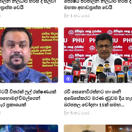
පාලන නිලධාරී හරිස් ද සිල්වා
ජ්‍යෙෂ්ඨ පරිපාලන නිලධාරී හරිස් ද
‍රාප්ත වෙයි
මහතා අභාවප්‍රාප්ත වෙයි
ර
දින 1 කට පෙර
ීටයි විතරක් ෆුල් රක්ෂණයක්
රවී සෙනෙවිරත්නට හා ශානි
ොහොමද?විමල්ගෙන්
අබේසේකරට මරණ දඬුවම දිය හැක
ර ප්‍රකාශයක්
බරපතල චෝදනා 11ක් සමඟ
ආන්දෝලනාත්මක ප්‍රකාශයක් [VID
ර
දින 5 කට පෙර