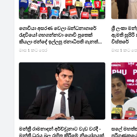
ගොවියා අසරණ වෙලා බන්ධනාගාරේ
ශ්‍රී ලංකා ම
රැඳවියෝ ගහගන්නවා ගොවි පුතෙක්
ඇමති සුපිරි
කියලා ජන්දේ ඉල්ලපු ජනාධිපති ගැනත්
විස්තරේ
දැන්නම් සැකයි - සජබෙන් මාලිමාවට සැර
මාස 1 කට පෙර
මාස 1 කට ප
ප්‍රකාශයක්
මන්ත්‍රී රාමනාදන් අර්ච්චුනාට වැඩ වරදී -
සලේ මහත්
මන්ත්‍රී ධුරය බල රහිත කිරීමේ නියෝගයක්
පරිගණකයේ ප