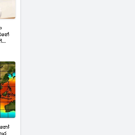
ා
 ඕනේ
්
නිනෝ
හාර