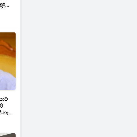
ිලි
ඔයාට
රි
ත් නැහැ