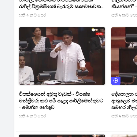
නාමල්, ගෝඨාභය රාජපක්ෂත් එක්ක
නිලධාරීන්ට 
රනිල් වික්‍රමසිංහත් බැරෑරුම් සාකච්ඡාවක
කියන්නේ" -
[VIDEO]
විශ්ව ලංක
සති 4 කට පෙර
සති 4 කට පෙ
හෙළිදරව්ව 
විපක්ෂයෙන් අමුතු වැඩක් - විපක්ෂ
දේශපාලන 
මන්ත්‍රීවරු කළු පටි පැළඳ පාර්ලිමේන්තුවට
ඇතුලෙම මත්
- මෙන්න හේතුව
සමහර නිලධා
බන්ධනාගාර 
සති 4 කට පෙර
සති 4 කට පෙ