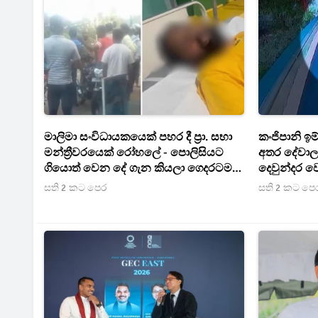
මාලිමා සංවිධායකයෙක් පහර දී ප්‍රා. සභා
කංජිපානි ඉම
මන්ත්‍රීවරයෙක් රෝහලේ - පොලිසියට
අතර දේවාල
ගියොත් වෙන දේ ගැන කියලා ගෙදරටම
දෙවුන්දර වෙ
ගිහින් බිරිඳට තර්ජන
හෙළිවෙයි
සති 2 කට පෙර
සති 2 කට පෙ