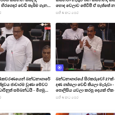
පිරිත් කියන්න කියලද
කියනවා නැතුව බන කියන්නද කි
 හිරගෙදර වෙඩි තැබීම ගැන
හොද වෙලාව ජේවීපී ඒ පැත්තේ න
ා කළ ආන්දෝලනාත්මක
කුඩු වෙන්න ගහන්නේ - ජායාරූප
ර
සති 4 කට පෙර
[VIDEO]
පෙන්න මරික්කාර් මාලිමාවේ සාය
[VIDEO]
රැකවරණයෙන් බන්ධනාගාරේ
බන්ධනාගාරයේ සිරකරුවෝ 27ක්
ද්‍රවය ජාවාරම වුණා මේවට
දණ ගස්සලා වෙඩි තියලා මැරුවා -
රිනුත් සම්බන්ධයි - මීගමුව
පොලිසිය යවලා කරපු දෙයක් ඒක 
සිදුවීම ගැන ඇමති විජිත
අපරාධෙත් මත්ද්‍රව්‍ය ගෝඩ් ෆාදර්ස්
ර
සති 4 කට පෙර
එකතු වෙලා කරාද කියලා සැකයි