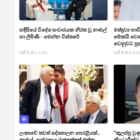
හදිසියේ විදේශ සංචාරයක නිරත වූ නාමල්
මත්ද්‍රව්‍ය
හා ලිමිණි - මෙන්න විස්තරේ
මේකයි වෙන
වෙනුවට පු
සති 2 කට පෙර
සති 2 කට පෙ
ලංකාවේ තවත් දේශපාලන පෙරළියක්..
"කුලප්පු වු