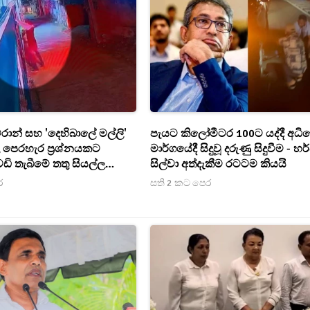
්රාන් සහ 'දෙහිබාලේ මල්ලි'
පැයට කිලෝමීටර 100ට යද්දී අධිව
 පෙරහැර ප්‍රශ්නයකට
මාර්ගයේදී සිදුවූ දරුණු සිදුවීම - හර
ඩි තැබීමේ තතු සියල්ල
සිල්වා අත්දැකීම රටටම කියයි
ර
සති 2 කට පෙර