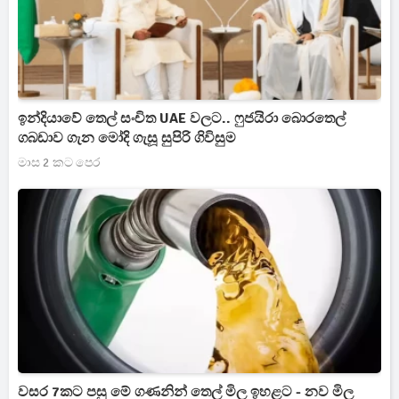
ඉන්දියාවේ තෙල් සංචිත UAE වලට.. ෆුජයිරා බොරතෙල්
ගබඩාව ගැන මෝදි ගැසූ සුපිරි ගිවිසුම
මාස 2 කට පෙර
වසර 7කට පසු මේ ගණනින් තෙල් මිල ඉහළට - නව මිල