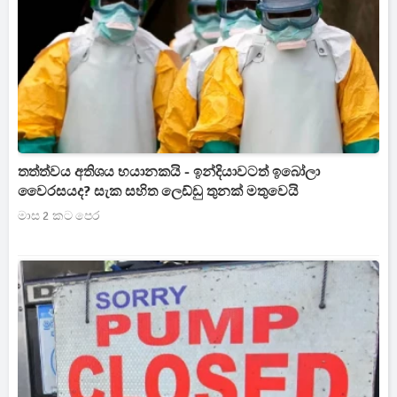
තත්ත්වය අතිශය භයානකයි - ඉන්දියාවටත් ඉබෝලා
වෛරසයද? සැක සහිත ලෙඩ්ඩු තුනක් මතුවෙයි
මාස 2 කට පෙර