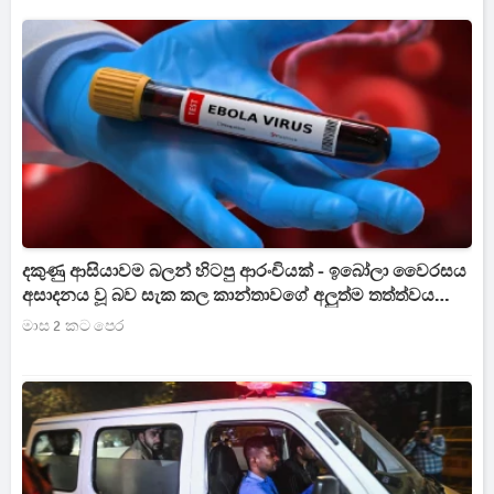
දකුණු ආසියාවම බලන් හිටපු ආරංචියක් - ඉබෝලා වෛරසය
අසාදනය වූ බව සැක කල කාන්තාවගේ අලුත්ම තත්ත්වය
මෙන්න
මාස 2 කට පෙර