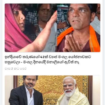
ඉන්දි­යාවේ තරු­ණ­යෝ 42ක් ව්‍යාජ මංගල යෝජ­නා­ව­කට
හසුවෙලා - මංගල දිනයේදී මනාලියෝ ඇවිත් නෑ
මාස 2 කට පෙර