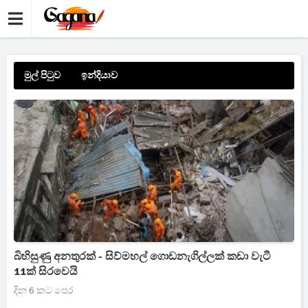
මුල් පිටුව
ඉන්දියාව
බිහිසුණු අනතුරක් - සිව්මහල් ගොඩනැගිල්ලක් කඩා වැටී
11ක් සිරවෙයි
දින 6 කට පෙර