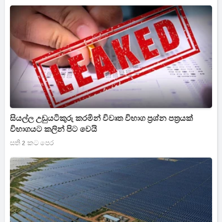
සියල්ල උඩුයටිකුරු කරමින් විවෘත විභාග ප්‍රශ්න පත්‍රයක්
විභාගයට කලින් පිට වෙයි
සති 2 කට පෙර