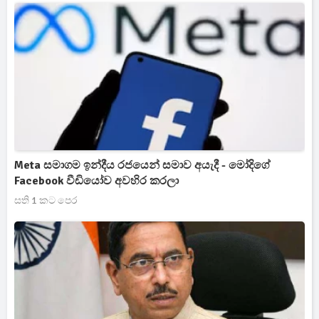
Meta සමාගම ඉන්දීය රජයෙන් සමාව අයැදී - මෝදිගේ
Facebook වීඩියෝව අවහිර කරලා
සති 1 කට පෙර