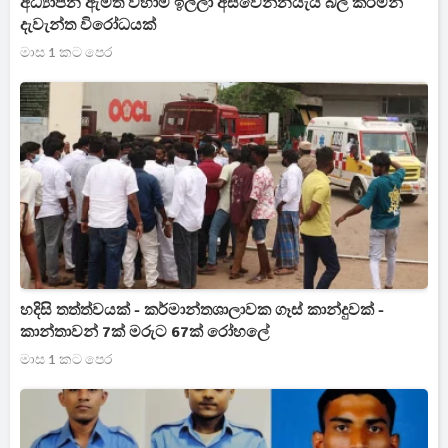
අධ්‍යාපන ඇමති වහාම ඉල්ලා අස්වෙන්නයැයි බල කරමින්
දැවැන්ත විරෝධයක්
මාස 1 කට පෙර
හදිසි තත්ත්වයක් - කර්මාන්තශාලාවක ගෑස් කාන්දුවක් -
කාන්තාවන් 7ක් මරුට 67ක් රෝහලේ
මාස 1 කට පෙර