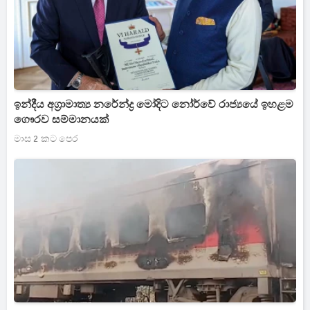
ඉන්දීය අග්‍රාමාත්‍ය නරේන්ද්‍ර මෝදිට නෝර්වේ රාජ්‍යයේ ඉහළම
ගෞරව සම්මානයක්
මාස 2 කට පෙර