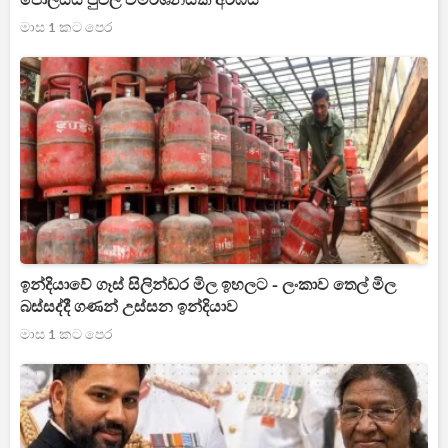
පොලිසිය පුළුල් විමර්ශනයක් අරඹයි
මාස 1 කට පෙර
ඉන්දියාවේ ගෑස් සිලින්ඩර මිල ඉහලට - ලංකාව තෙල් මිල
බස්සද්දී ගණන් උස්සන ඉන්දියාව
මාස 1 කට පෙර