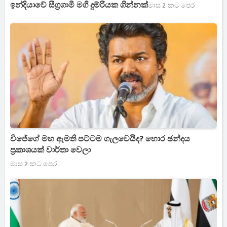
ඉන්දියාවේ සීග්‍රගාමී මගී දුම්රියක ගින්නක්
මාස 2 කට පෙර
විජේගේ මහ ඇමති පට්ටම ගැලවෙයිද? හොර ඡන්දය
ප්‍රකාශයක් වාර්තා වෙලා
මාස 2 කට පෙර