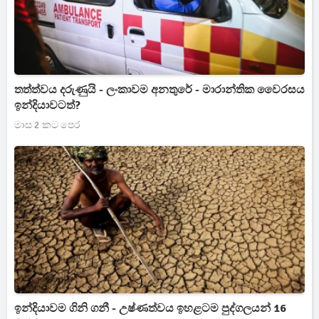
තත්ත්වය දරුණුයි - ලංකාවම අනතුරේ - මාරාන්තික වෛරසය
ඉන්දියාවටත්?
මාස 2 කට පෙර
ඉන්දියාවම ගිනි ගනී - උෂ්ණත්වය ඉහළටම පුද්ගලයන් 16