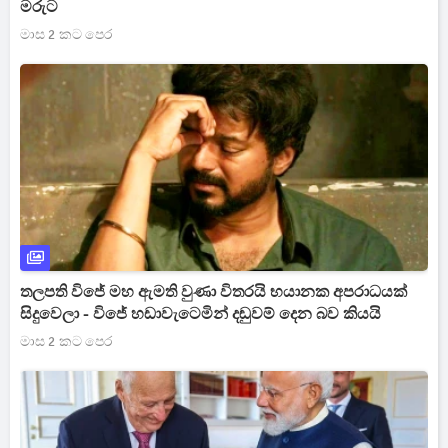
මරුට
මාස 2 කට පෙර
තලපති විජේ මහ ඇමති වුණා විතරයි භයානක අපරාධයක්
සිදුවෙලා - විජේ හඩාවැටෙමින් දඬුවම් දෙන බව කියයි
මාස 2 කට පෙර