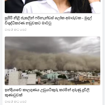
සුපිරි නිළි ජැකලින් ෆර්නැන්ඩස් ලෝක අමාරුවක - මුදල්
විශුද්ධිකරණ නඩුවකට මාට්ටු
මාස 2 කට පෙර
ඉන්දියාවේ කාලගුණය උඩුයටිකුරු කරමින් දරුණු දූවිලි
කුණාටුවක්
මාස 2 කට පෙර