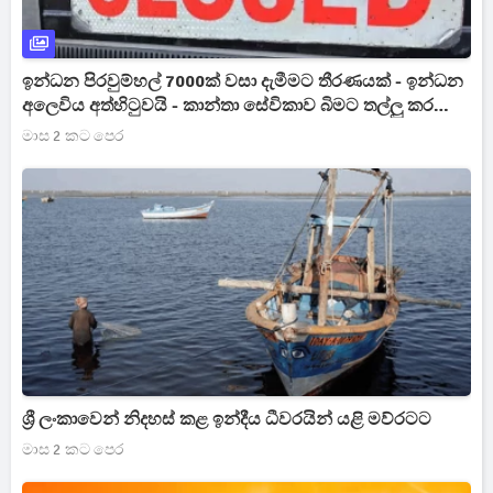
ඉන්ධන පිරවුම්හල් 7000ක් වසා දැමීමට තීරණයක් - ඉන්ධන
අලෙවිය අත්හිටුවයි - කාන්තා සේවිකාව බිමට තල්ලු කර
ඇඟට මුත්‍රා කරාට විරෝධයක්
මාස 2 කට පෙර
ශ්‍රී ලංකාවෙන් නිදහස් කළ ඉන්දීය ධීවරයින් යළි මව්රටට
මාස 2 කට පෙර