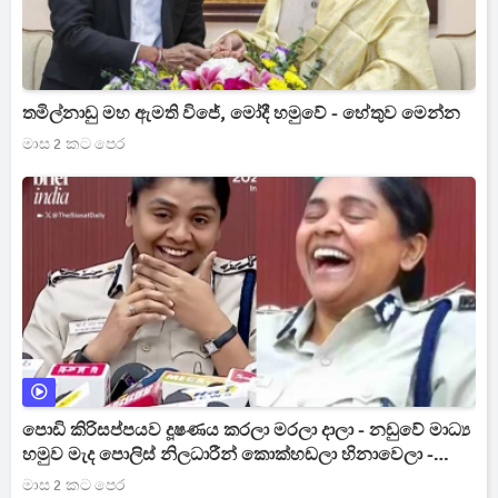
තමිල්නාඩු මහ ඇමති විජේ, මෝදී හමුවේ - හේතුව මෙන්න
මාස 2 කට පෙර
පොඩි කිරිසප්පයව දූෂණය කරලා මරලා දාලා - නඩුවේ මාධ්‍ය
හමුව මැද පොලිස් නිලධාරීන් කොක්හඩලා හිනාවෙලා -
වහාම වැඩතහනමට [VIDEO]
මාස 2 කට පෙර