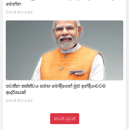
මෙන්න
මාස 2 කට පෙර
පවතින තත්ත්වය සමඟ මෝදිගෙන් මුළු ඉන්දියාවටම
ආදර්ශයක්
මාස 2 කට පෙර
තවත් පුවත්