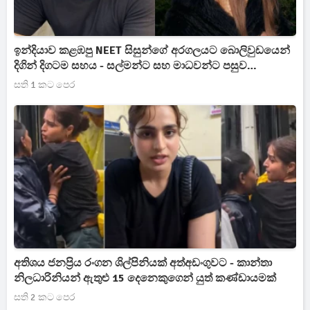
ඉන්දියාව කළඹපු NEET සිසුන්ගේ අරගලයට බොලිවුඩයෙන්
දිගින් දිගටම සහය - සල්මන්ට සහ මාධවන්ට පසුව
ආලියාගෙනුත් ප්‍රකාශයක්
සති 1 කට පෙර
අතිශය ජනප්‍රිය රංගන ශිල්පිනියක් අත්අඩංගුවට - කාන්තා
නිලධාරිනියන් ඇතුළු 15 දෙනෙකුගෙන් යුත් කණ්ඩායමක්
සති 2 කට පෙර