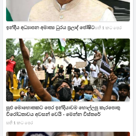
ඉන්දීය අධ්‍යාපන අමාත්‍ය ධුරය ප්‍රලාද් ජෝෂිට
සති 1 කට පෙර
සුළු මොහොතකට පෙර ඉන්දියාවම හොල්ලපු කැරපොතු
විරෝධතාවය අවසන් වෙයි - මෙන්න විස්තරේ
සති 1 කට පෙර