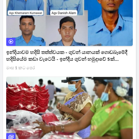
ඉන්දියාවම හදිසි තත්ත්වයක - ගුවන් යානයක් ගොඩබෑමේදී
හදිසියේම කඩා වැටෙයි - ඉන්දීය ගුවන් හමුදාවේ 5ක්
ජීවිතක්ෂයට [VIDEO] [IMAGE]
මාස 1 කට පෙර