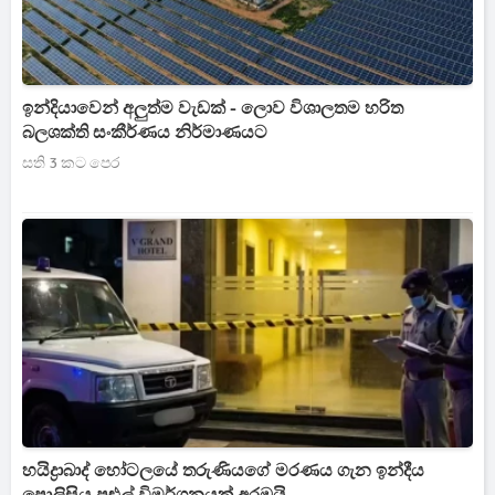
ඉන්දියාවෙන් අලුත්ම වැඩක් - ලොව විශාලතම හරිත
බලශක්ති සංකීර්ණය නිර්මාණයට
සති 3 කට පෙර
හයිද්‍රාබාද් හෝටලයේ තරුණියගේ මරණය ගැන ඉන්දීය