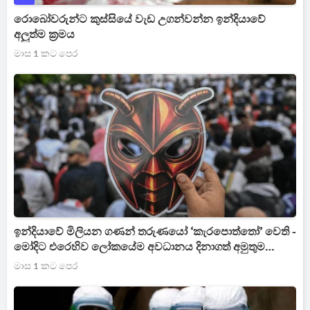
රොබෝවරුන්ට කුස්සියේ වැඩ උගන්වන්න ඉන්දියාවේ
අලුත්ම ක්‍රමය
මාස 1 කට පෙර
ඉන්දියාවේ මිලියන ගණන් තරුණයෝ ‘කැරපොත්තෝ’ වෙති -
මෝදිට එරෙහිව ලෝකයේම අවධානය දිනාගත් අමුතුම
කැරැල්ල
මාස 1 කට පෙර