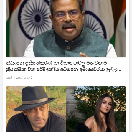
අධ්‍යාපන ප්‍රතිසංස්කරණ හා විභාග ගැටලු මත වහාම
ක්‍රියාත්මක වන පරිදි ඉන්දීය අධ්‍යාපන අමාත්‍යවරයා ඉල්ලා
අස්වෙයි
සති 1 කට පෙර