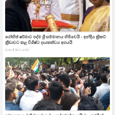
රෝහිත් ෂර්මාට පද්ම ශ්‍රී සම්මානය හිමිවෙයි - ඉන්දීය ක්‍රිකට්
ක්‍රීඩාවට කළ විශිෂ්ට දායකත්වය අගයයි
මාස 1 කට පෙර