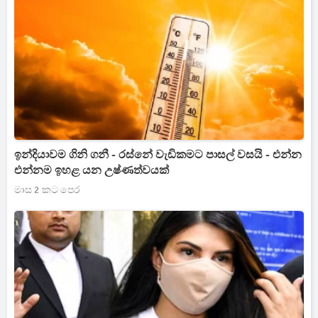
ඉන්දියාවම ගිනි ගනී - රස්නේ වැඩිකමට පාසල් වසයි - එන්න
එන්නම ඉහළ යන උෂ්ණත්වයක්
මාස 2 කට පෙර