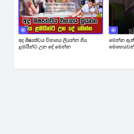
අද ශිෂ්‍යත්වය විභාගය ලියන්න ගිය
මෙන්න ඇත්ත
ළමයින්ට උන දේ මෙන්න
මෙහෙයවන්