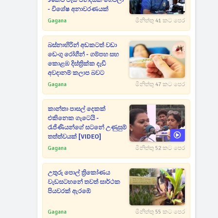
50කට වැඩි වන්දියක් ගෙවලා
- විශේෂ අනාවරණයක්
Gagana
මිනිත්තු 41 කට පෙර
බස්නාහිරින් අඩකටත් වඩා
ඩෙංගු රෝගීන් - ගම්පහ සහ
කොළඹ දිස්ත්‍රික්ක දැඩි
අවදානම් කලාප බවට
Gagana
මිනිත්තු 47 කට පෙර
කාන්තා පාසල් දෙකක්
එකිනෙක ගැටෙයි -
රැජිණියන්ගේ සටනේ උණුසුම්
තත්ත්වයක් [VIDEO]
Gagana
මිනිත්තු 52 කට පෙර
උතුරු පොල් ත්‍රිකෝණය
වැඩසටහනේ තවත් සාර්ථක
පියවරක් ඇරඹේ
Gagana
මිනිත්තු 55 කට පෙර