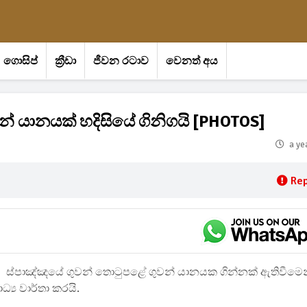
ගොසිප්
ක්‍රීඩා
ජීවන රටාව
වෙනත් අය
න් යානයක් හදිසියේ ගිනිගයි [PHOTOS]
a ye
Rep
ස්පාඤ්ඤයේ ගුවන් තොටුපළේ ගුවන් යානයක ගින්නක් ඇතිවීමෙ
්‍ය වාර්තා කරයි.