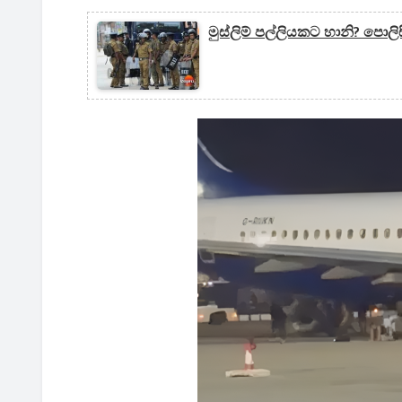
මුස්ලිම් පල්ලියකට හානි? පොලි