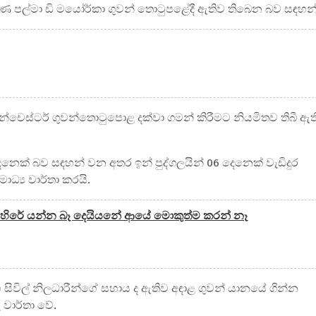
මණ පල්මා ඩි මයෝර්කා ගුවන් තොටුපළේදී ඇතිව තිබෙන බව සඳහන්
න්චෙස්‍ටර් ගුවන්තොටුපොළ දක්වා ගමන් කිරීමට නියමිතව තිබී ඇත
දෙනෙක් බව සඳහන් වන අතර ඉන් පුද්ගලයින් 06 දෙනෙක් වැඩිදුර
ාධ්‍ය වාර්තා කරයි.
ම් හිරේ යන්න බෑ දෙයියනේ ආයේ මොකුත්ම කරන් නෑ
ිවිල් නිලධාරීන්ගේ සහාය ද ඇතිව අඳාළ ගුවන් යානයේ ගින්න
වාර්තා වේ.