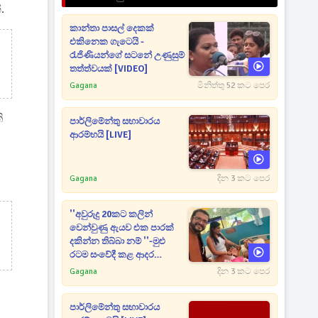
.
කාන්තා පාසල් දෙකක්
එකිනෙක ගැටෙයි -
රැජිණියන්ගේ සටනේ උණුසුම්
තත්ත්වයක් [VIDEO]
Gagana
මිනිත්තු 52 කට පෙර
ි
පාර්ලිමේන්තු සභාවාරය
ආරම්භයි [LIVE]
Gagana
දින 3 කට පෙර
''අවුරුදු 20කට කලින්
වෙන්වුණු ඇයව එක පාරක්
දකින්න තිබ්බා නම් ''-මුළු
රටම සංවේදී කළ ආදර
අමරණීය මතකය
Gagana
දින 3 කට පෙර
පාර්ලිමේන්තු සභාවාරය