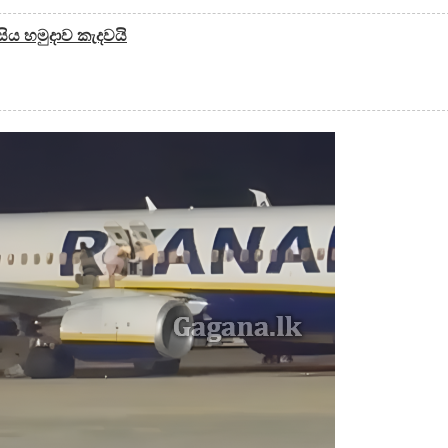
සිය හමුදාව කැදවයි