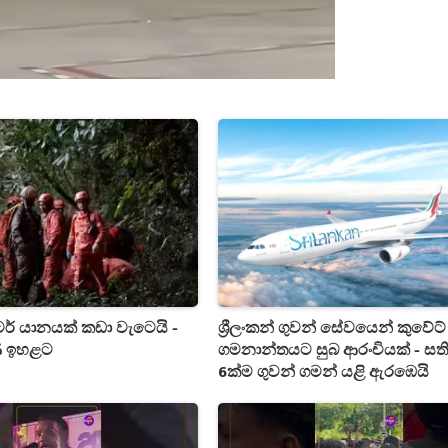
ර් යානයක් කඩා වැටෙයි -
ශ්‍රීලංකන් ගුවන් සේවයෙන් කුවේට්
ණ ඉහළට
ගමනාන්තයට සුබ ආරංචියක් - සත
6ක්ම ගුවන් ගමන් යළි ඇරඹෙයි