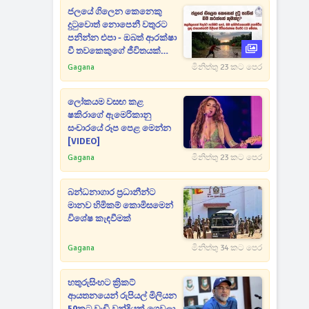
ජලයේ ගිලෙන කෙනෙකු
දුටුවොත් නොපෙනී වතුරට
පනින්න එපා - ඔබත් ආරක්ෂා
වී තවකෙකුගේ ජීවිතයක්
බේරාගන්නා පියවර 3ක්
Gagana
මිනිත්තු 23 කට පෙර
ලෝකයම වසඟ කළ
ෂකිරාගේ ඇමෙරිකානු
සංචාරයේ රූප පෙළ මෙන්න
[VIDEO]
Gagana
මිනිත්තු 23 කට පෙර
බන්ධනාගාර ප්‍රධානීන්ට
මානව හිමිකම් කොමිසමෙන්
විශේෂ කැඳවීමක්
Gagana
මිනිත්තු 34 කට පෙර
හතුරුසිංහට ක්‍රිකට්
ආයතනයෙන් රුපියල් මිලියන