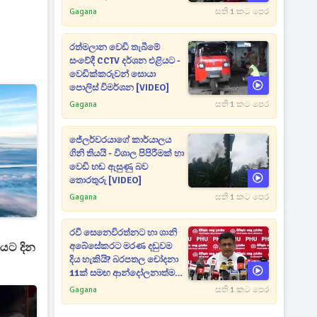
උත්සාහයක [VIDEO]
Gagana
සති 1 කට පෙර
රත්මලාන වෙඩි තැබීමේ
සංවේදී CCTV දර්ශන එළියට -
වෙඩික්කරුවන් සොයා
පොලිස් විමර්ශන [VIDEO]
Gagana
සති 1 කට පෙර
ජේලර්වරයාගේ කාර්යාලය
ගිනි තියයි - විශාල පිපිරීමක් හා
වෙඩි හඬ ඇසුණු බව
තොරතුරු [VIDEO]
Gagana
සති 1 කට පෙර
රවී සෙනෙවිරත්නට හා ශානි
ියට දින
අබේසේකරට මරණ දඬුවම
දිය හැකියි? බරපතල චෝදනා
11ක් සමඟ ආන්දෝලනාත්මක
ප්‍රකාශයක් [VIDEO]
Gagana
සති 1 කට පෙර