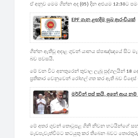
ඒ අනුව මෙම ගින්න අද (05) දින අළුයම 12:30ට ප
EPF ගැන ළඟදිම සුබ ආරංචියක්
ගින්න ඇතිවූ අදාළ ගුවන් යානය ස්පාඤ්ඤයේ සිට මැ
බව පවසයි.
මේ වන විට අනතුරෙන් තුවාල ලැබූ පුද්ගලයින් 18 
ප්‍රතිකාර වෙනුවෙන් රෝහල් ගත කර ඇති බව විදෙස් ම
මර්වින් පස් කයි, අනේ ආය න
මේ අතර ගුවන් තොටුපළ ගිනි නිවන භටයින්ගේ සහ ස
මැඩපැවැත්වීමට කටයුතු කර තිබෙන බවට තොරතුරු 