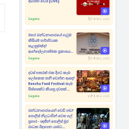
ආරම්භ වෙයි [LIVE]
Gagana
දින 4 කට පෙර
මහර බන්ධනාගාරයේ ගැටුම
කිසියම් පාර්ශ්වයක
සැලසුමක්ද?
ආන්දෝලනාත්මක ප්‍රකාශයක්
එළියට [VIDEO]
Gagana
දින 6 කට පෙර
දවස් හතරක් එක දිගට කෑම
ලෝකෙක තනි වෙන්න ආසද?
Reecha Food Festival කෑම
පිස්සෙක්ට කියාපු දවසක්
මෙන්න
Gagana
සති 1 කට පෙර
බන්ධනාගාරයෙන් වෙඩි හඬ?
පොලිස් නිලධාරින් වෙත ගල්
ප්‍රහාර - ඥාතීන් පොලිස් මුර
බාධක බිඳගෙන යාමට