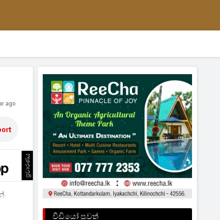
ar ago
ort
ප්‍රචාරණය
න්
වීඩියෝ පුවත්