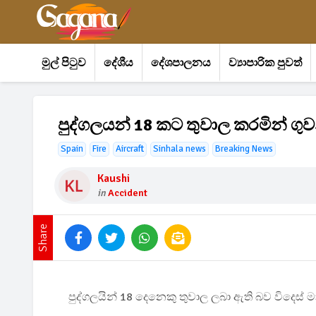
මුල් පිටුව
දේශීය
දේශපාලනය
ව්‍යාපාරික පුවත්
පුද්ගලයන් 18 කට තුවාල කරමින් ගුව
Spain
Fire
Aircraft
Sinhala news
Breaking News
Kaushi
in
Accident
Share
පුද්ගලයින් 18 දෙනෙකු තුවාල ලබා ඇති බව විදෙස් මාධ