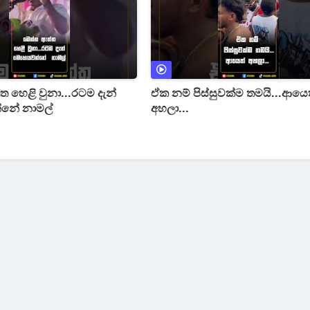
 හෙළි වුනා...රටම දැන්
ඒක නම් පිස්සුවක්ම තමයි...ආයෙ
නේ නාමල්
අහලා...