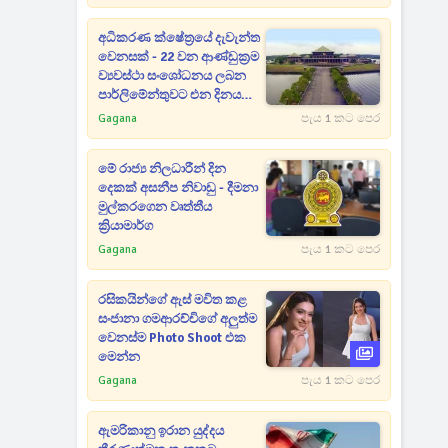
අධිකරණ ක්ෂේත්‍රයේ දැවැන්ත
වෙනසක් - 22 වන ආණ්ඩුක්‍රම
ව්‍යවස්ථා සංශෝධනය ලබන
පාර්ලිමේන්තුවට එන දිනය
මෙන්න
Gagana
පැය 1 කට පෙර
මේ රාජ්‍ය නිලධාරීන් දින
දෙකක් අසනීප නිවාඩු - දීමනා
මුල්කරගෙන වෘත්තීය
ක්‍රියාමාර්ග
Gagana
පැය 1 කට පෙර
රසිකයින්ගේ ඇස් මවිත කළ
සංජානා ගමආරච්චිගේ අලුත්ම
වෙනස්ම Photo Shoot එක
මෙන්න
Gagana
පැය 1 කට පෙර
ඇමරිකානු ඉරාන යුද්දය