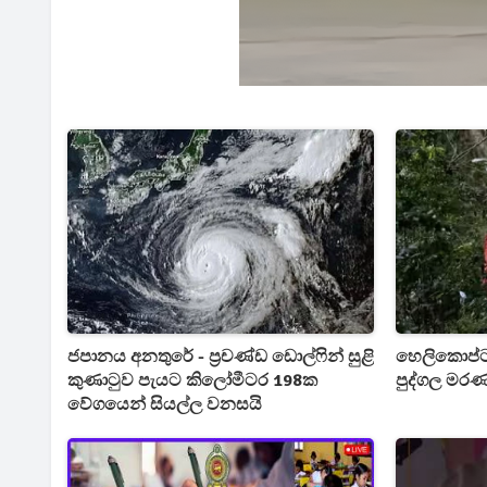
ජපානය අනතුරේ - ප්‍රචණ්ඩ ඩොල්ෆින් සුළි
හෙලිකොප්ට
කුණාටුව පැයට කිලෝමීටර 198ක
පුද්ගල මර
වේගයෙන් සියල්ල වනසයි