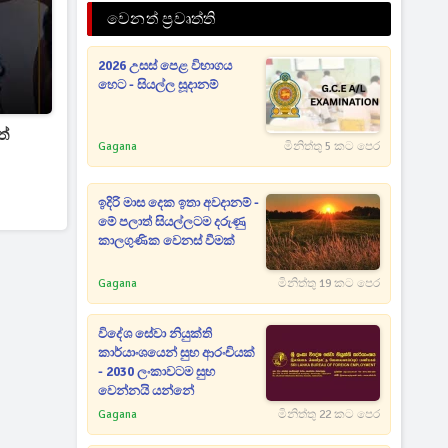
වෙනත් ප්‍රවෘත්ති
2026 උසස් පෙළ විභාගය
හෙට - සියල්ල සූදානම්
ත්
Gagana
මිනිත්තු 5 කට පෙර
ඉදිරි මාස දෙක ඉතා අවදානම් -
මේ පලාත් සියල්ලටම දරුණු
කාලගුණික වෙනස් වීමක්
Gagana
මිනිත්තු 19 කට පෙර
විදේශ සේවා නියුක්ති
කාර්යාංශයෙන් සුභ ආරංචියක්
- 2030 ලංකාවටම සුභ
වෙන්නයි යන්නේ
Gagana
මිනිත්තු 22 කට පෙර