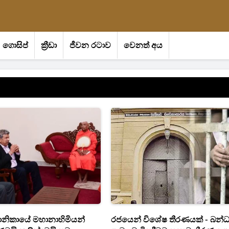
ගොසිප්
ක්‍රීඩා
ජීවන රටාව
වෙනත් අය
ානිකායේ මහානාහිමියන්
රජයෙන් විශේෂ තීරණයක් - බන්