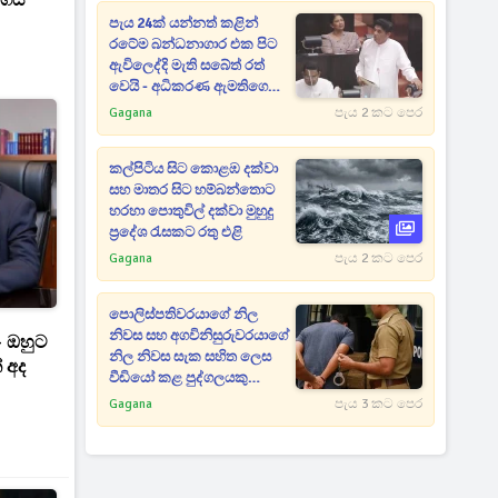
ංගය
පැය 24ක් යන්නත් කළින්
රටේම බන්ධනාගාර එක පිට
ඇවිලෙද්දි මැති සබේත් රත්
වෙයි - අධිකරණ ඇමතිගෙන්
පැහැදිලි කිරීමක් ඉල්ලයි
Gagana
පැය 2 කට පෙර
කල්පිටිය සිට කොළඹ දක්වා
සහ මාතර සිට හම්බන්තොට
හරහා පොතුවිල් දක්වා මුහුදු
ප්‍රදේශ රැසකට රතු එළි
Gagana
පැය 2 කට පෙර
පොලිස්පතිවරයාගේ නිල
නිවස සහ අගවිනිසුරුවරයාගේ
- ඔහුට
නිල නිවස සැක සහිත ලෙස
 අද
වීඩියෝ කළ පුද්ගලයකු
අත්අඩංගුවට
Gagana
පැය 3 කට පෙර