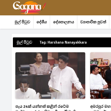
මුල් පිටුව
දේශීය
දේශපාලනය
ව්‍යාපාරික පුවත්
මුල් පිටුව
Tag: Harshana Nanayakkara
පැය 24ක් යන්නත් කළින් රටේම
අමරපුර මහ