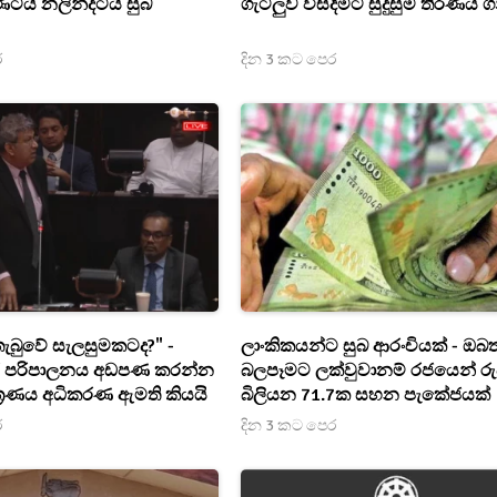
ණටයි නලින්දටයි සුබ
ගැටලුව විසදීමට සුදුසුම තීරණය ග
ර
දින 3 කට පෙර
තැබුවේ සැලසුමකටද?" -
ලාංකිකයන්ට සුබ ආරංචියක් - ඔබත
ර පරිපාලනය අඩපණ කරන්න
බලපෑමට ලක්වුවානම් රජයෙන් රු
ත්‍රණය අධිකරණ ඇමති කියයි
බිලියන 71.7ක සහන පැකේජයක්
ර
දින 3 කට පෙර