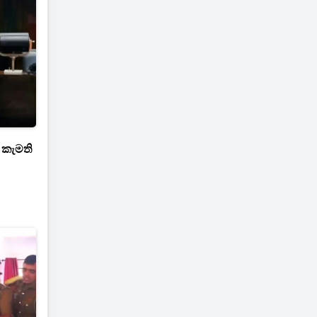
 කැමති