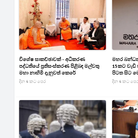
විශේෂ සාකච්ඡාවක් - අධිකරණ
මහර බන්ධන
පද්ධතියේ ප්‍රතිසංස්කරණ පිළිබඳ මල්වතු
15කට වැඩි හ
මහා නාහිමි දැනුවත් කෙරේ
පිටත සිට 
ඇමතිට සැක
දින 4 කට පෙර
දින 4 කට පෙ