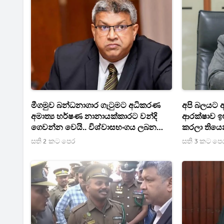
මීගමුව බන්ධනාගාර ගැටුමට අධිකරණ
අපි බලයට 
අමාත්‍ය හර්ෂණ නානායක්කාරට වන්දි
ආරක්ෂාව ඉ
ගෙවන්න වෙයි.. විශ්වාසභංගය ලබන
කරලා තියෙන
සතියේ කථානායකවරයාට
ඒවත් දැන්
සති 2 කට පෙර
සති 3 කට පෙ
තියෙනවා - 