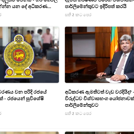
අලුත්ම වෙනස - හිර ගෙවල්
ඇමති හර්ෂණට එරෙහි විශ්වාසභ
ේන්න යන දේ අධිකරණ
පාර්ලිමේන්තුවට ඉදිරිපත් කරයි
ර
සති 2 කට පෙර
වරණය වන පරිදි රජයේ
අධිකරණ ඇමතිටත් වැඩ වරදියිද? 
ක් - රජයෙන් සුවිශේෂි
විරුද්ධව විශ්වාසභංග යෝජනාවක්
පාර්ලිමේන්තුවට
ර
සති 2 කට පෙර