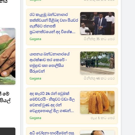
නියි
රට කැළඹූ බන්ධනාගාර
තත්ත්වයන් පිළිබඳ වහා පියවර
ගැනීමට ජනපති
ප්‍රධානත්වයෙන් අද විශේෂ
සාකච්ඡාවක්
Gagana
මිනිත්තු 35 කට පෙර
යාපනය බන්ධනාගාරයේ
ආරක්ෂාව තර කෙරේ -
හමුදාව සහ පොලිසිය
සීරුවෙන්
Gagana
මිනිත්තු 46 කට පෙර
් මේ
අද කැරට් 24 රන් පවුමක්
මෙච්චරයි - හිතුවට වඩා මිල
පියල්
වෙනස් වුණ අද රන්
වෙළඳපොළේ මිල ගණන්
මෙන්න
Gagana
පැය 1 කට පෙර
අධි චෝදනා භාරදීමෙන් පසු