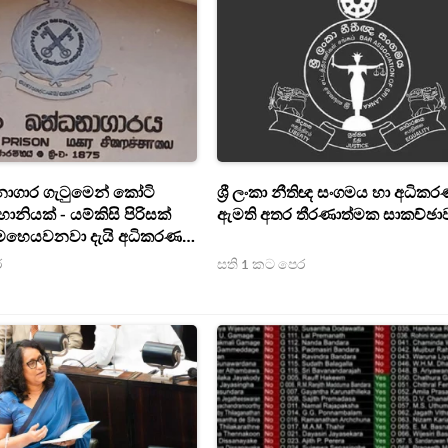
ාගාර ගැටුමෙන් කෝටි
ශ්‍රී ලංකා නීතිඥ සංගමය හා අධික
ානියක් - යම්කිසි පිරිසක්
ඇමති අතර තීරණාත්මක සාකච්ඡා
මෙහෙයවනවා දැයි අධිකරණ
යක්
ර
සති 1 කට පෙර