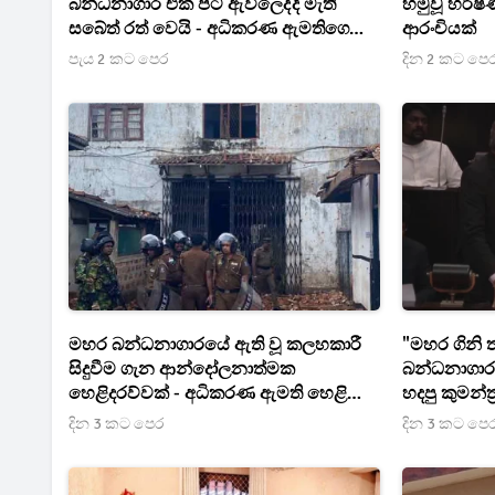
බන්ධනාගාර එක පිට ඇවිලෙද්දි මැති
හමුවූ හර්ෂ
සබේත් රත් වෙයි - අධිකරණ ඇමතිගෙන්
ආරංචියක්
පැහැදිලි කිරීමක් ඉල්ලයි
පැය 2 කට පෙර
දින 2 කට පෙ
මහර බන්ධනාගාරයේ ඇති වූ කලහකාරී
"මහර ගිනි 
සිදුවීම ගැන ආන්දෝලනාත්මක
බන්ධනාගා
හෙළිදරව්වක් - අධිකරණ ඇමති හෙළි
හදපු කුමන්
කරයි
දින 3 කට පෙර
දින 3 කට පෙ