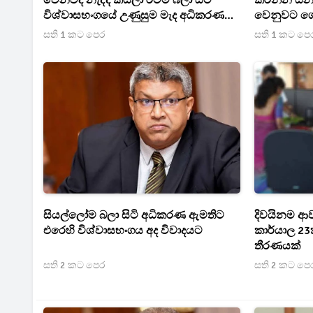
වෙනවද නැද්ද කියලා රටම බලා සිටි
කරන්න යන 
විශ්වාසභංගයේ උණුසුම මැද අධිකරණ
වෙනුවට ග
ඇමතිගෙන් ප්‍රකාශයක්
ඇමති කියයි
සති 1 කට පෙර
සති 1 කට පෙ
සියල්ලෝම බලා සිටි අධිකරණ ඇමතිට
දිවයිනම ආ
එරෙහි විශ්වාසභංගය අද විවාදයට
කාර්යාල 23
තීරණයක්
සති 2 කට පෙර
සති 2 කට පෙ