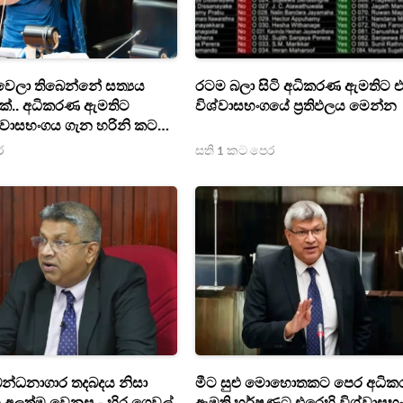
වෙලා තිබෙන්නේ සත්‍යය
රටම බලා සිටි අධිකරණ ඇමතිට 
ීමක්.. අධිකරණ ඇමතිට
විශ්වාසභංගයේ ප්‍රතිඵලය මෙන්න
්වාසභංගය ගැන හරිනි කට
ර
සති 1 කට පෙර
බන්ධනාගාර තදබදය නිසා
මීට සුළු මොහොතකට පෙර අධි