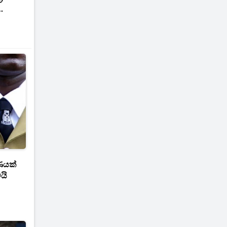
ණයක්
යි