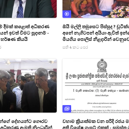
ම් දීමක් කළොත් අධිකරණ
ඕයි මල්ලි තමුසෙට පිස්සුද ? චූටි
යෙන් ඉවත් වීමට සූදානම් -
අනේ නැගිටපන් අයියා ඇවිත් ඉන්
 හර්ෂණ කියයි
මියගිය පොලිස් නිළදාරින් වෙනුව
මිතුරන් හා පොලිස් පවුලම හඬා ව
ර
සති 4 කට පෙර
[VIDEO]
වන්ගේ දේහයන්ට ගෞරව
වහාම ක්‍රියාත්මක වන පරිදි රජය ම
 අධිකරණ ඇමති නිලධාරීන්
අති විශේෂ ගැසට් එකක් - සමස්ත ශ්‍ර