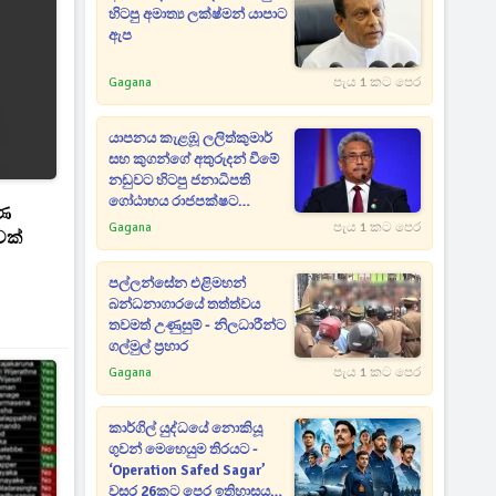
හිටපු අමාත්‍ය ලක්ෂ්මන් යාපාට
ඇප
Gagana
පැය 1 කට පෙර
යාපනය කැළඹූ ලලිත්කුමාර්
සහ කුගන්ගේ අතුරුදන් වීමේ
නඩුවට හිටපු ජනාධිපති
ගෝඨාභය රාජපක්ෂට
රණ
නියෝගයක්
Gagana
පැය 1 කට පෙර
වක්
පල්ලන්සේන එළිමහන්
බන්ධනාගාරයේ තත්ත්වය
තවමත් උණුසුම් - නිලධාරීන්ට
ගල්මුල් ප්‍රහාර
Gagana
පැය 1 කට පෙර
කාර්ගිල් යුද්ධයේ නොකියූ
ගුවන් මෙහෙයුම තිරයට -
‘Operation Safed Sagar’
වසර 26කට පෙර ඉතිහාසය