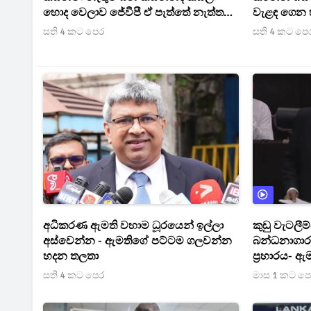
හොද වෙලාව ජේවීපී ඒ පැත්තේ නැත්තම්
වැළඳ ගෙන 
කුඩු වෙන්න ගහන්නේ - ජායාරූප පෙන්න
සති 4 කට පෙර
සති 4 කට පෙ
පෙන්න මරික්කාර් මාලිමාවේ සායම යවයි
[VIDEO]
අධිකරණ ඇමති වහාම ධූරයෙන් ඉල්ලා
කුඩු වැටලී
අස්වෙන්න - ඇමතිගේ පට්ටම ගලවන්න
බන්ධනාගාරය
හදන තලතා
ප්‍රහාරය- ඇ
කළ ආන්දෝල
සති 4 කට පෙර
මාස 1 කට ප
[VIDEO]