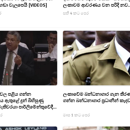
හඬා වැලපෙයි [VIDEOS]
ලංකාවම ආවරණය වන පරිදි නව
බන්ධනාගාරයක්
ර
සති 4 කට පෙර
ම්වල පළිය ගන්න
ලංකාවේම බන්ධනාගාර ගැන තීර
 ඇතුළේ දුන් බිහිසුණු
ගන්න බන්ධනාගාර ප්‍රධානීන් කැදව
මැතිවරයා පාර්ලිමේන්තුවේදී
නාත්මක හෙළිදරව්වක්
ෙර
මාස 1 කට පෙර