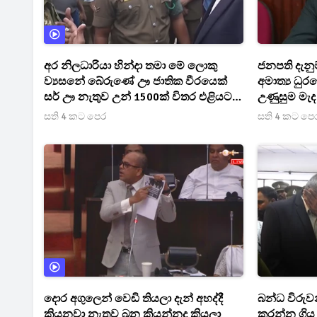
අර නිලධාරියා හින්දා තමා මේ ලොකු
ජනපති දැනු
ව්‍යසනේ බේරුණේ ඌ ජාතික වීරයෙක්
අමාත්‍ය ධුර
සර් ඌ නැතුව උන් 1500ක් විතර එළියට
උණුසුම මැද
ආවා නම් මුළු නිලධාරීන් ටිකම ඉවරයි -
සති 4 කට පෙර
සති 4 කට පෙ
විලාප මැද නිලධාරීන් හැඬූ කඳුලින් කියපු
කතාව [VIDEO] [PHOTOS]
දොර අගුලෙන් වෙඩි තියලා දැන් අහද්දී
බන්ධ විරු
කියනවා නැතුව බන කියන්නද කියලා
කරන්න ගිය