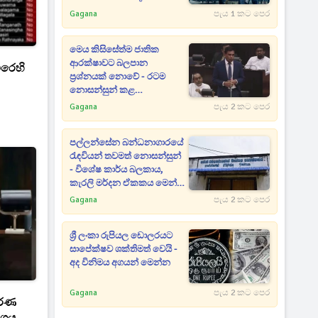
යළි ජීවමාන කරයි
Gagana
පැය 1 කට පෙර
මෙය කිසිසේත්ම ජාතික
ආරක්ෂාවට බලපාන
එරෙහි
ප්‍රශ්නයක් නොවේ - රටම
නොසන්සුන් කළ
බන්ධනාගාර සිද්ධි
Gagana
පැය 2 කට පෙර
සම්බන්ධයෙන් මහජන
ආරක්ෂක ඇමතිගෙන් විශේෂ
පල්ලන්සේන බන්ධනාගාරයේ
ප්‍රකාශයක්
රැඳවියන් තවමත් නොසන්සුන්
- විශේෂ කාර්ය බලකාය,
කැරලි මර්දන ඒකකය මෙන්ම
ශ්‍රී ලංකා ගුවන් හමුදාව වහාම
Gagana
පැය 2 කට පෙර
පැමිණෙයි
ශ්‍රී ලංකා රුපියල ඩොලරයට
සාපේක්ෂව ශක්තිමත් වෙයි -
අද විනිමය අගයන් මෙන්න
Gagana
පැය 2 කට පෙර
කරණ