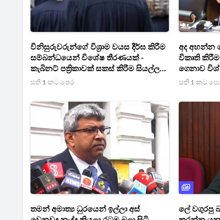
විනිසුරුවරුන්ගේ විශ්‍රාම වයස දීර්ඝ කිරීම
අද අහන්න 
සම්බන්ධයෙන් විශේෂ තීරණයක් -
විකෘති කිර
කැබිනට් පත්‍රිකාවක් සකස් කිරීම සියල්ල
ගෙනාව විශ
සූදානම්
අරී
සති 1 කට පෙර
සති 1 කට පෙ
තමන් අමාත්‍ය ධුරයෙන් ඉල්ලා අස්
ලේ වගුරපු 