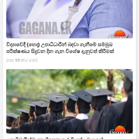
විද්‍යාවේදී (හෙද) උපාධිධාරීන් බඳවා ගැනීමේ සම්මුඛ
පරීක්ෂණය සිදුවන දින ගැන විශේෂ දැනුවත් කිරීමක්
මාස 10 කට පෙර