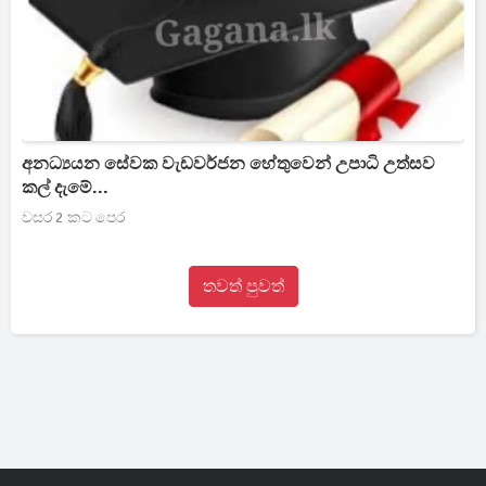
අනධ්‍යයන සේවක වැඩවර්ජන හේතුවෙන් උපාධි උත්සව
කල් දැමේ...
වසර 2 කට පෙර
තවත් පුවත්