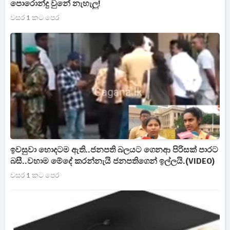
පොරොන්දු වුනේ නැහැලු!
වසර 1 කට පෙර
ඉවසුවා හොදටම ඇති..ජනපති බලයට ගෙනආ පිරිසක් පාරට
බසී..වහාම මේදේ කරන්නැයි ජනපතිගෙන් ඉල්ලයි.(VIDEO)
වසර 1 කට පෙර