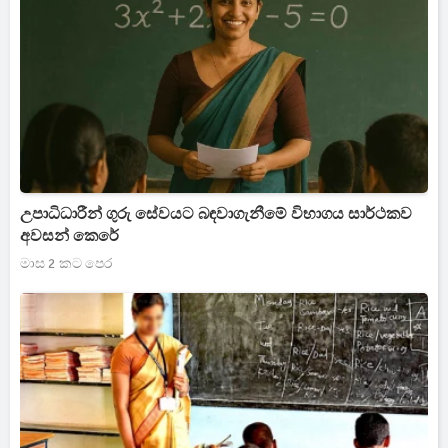
උපාධිධාරීන් ගුරු සේවයට බඳවාගැනීමේ විභාගය සාර්ථකව
අවසන් කෙරේ
මාස 2 කට පෙර