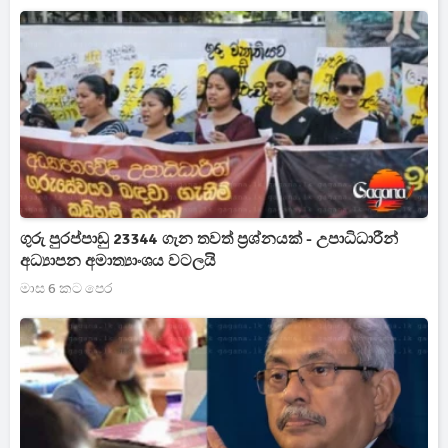
ගුරු පුරප්පාඩු 23344 ගැන තවත් ප්‍රශ්නයක් - උපාධිධාරීන්
අධ්‍යාපන අමාත්‍යාංශය වටලයි
මාස 6 කට පෙර