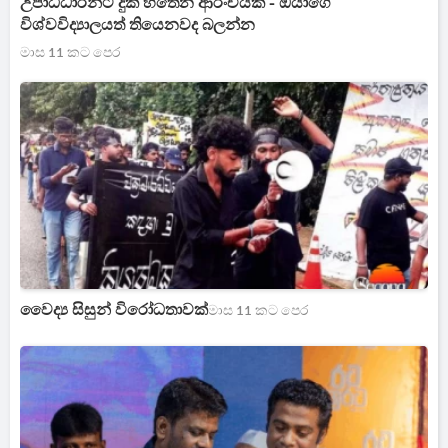
උපාධිධාරීන්ට දුක හිතෙන ආරංචියක් - ඔයාගේ
විශ්වවිද්‍යාලයත් තියෙනවද බලන්න
මාස 11 කට පෙර
වෛද්‍ය සිසුන් විරෝධතාවක්
මාස 11 කට පෙර