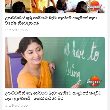
උපාධිධාරීන් ගුරු සේවයට බඳවා ගැනීමේ අයදුම්පත් ගැන
විශේෂ නිවේදනයක්
මාස 6 කට පෙර
උපාධිධාරීන් ගුරු සේවයට බඳවා ගැනීමේ අයදුම්පත් කැඳවීම
ගැන දැනුම්දෙයි - පෙබරවාරි 20 සිට
මාස 6 කට පෙර