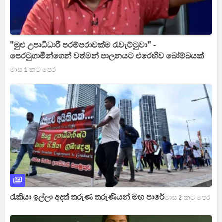
"මුළු උපාධිධාරී පරම්පරාවක්ම රැවැට්ටුවා" -
පෙරටුගාමීන්ගෙන් වත්මන් පාලනයට එරෙහිව බෝම්බයක්
මාස 1 කට පෙර
‍රැකි‍යා ඉල්ලා අදත් තරුණ තරුණියන් මහ පාරේ
මාස 2 කට පෙර