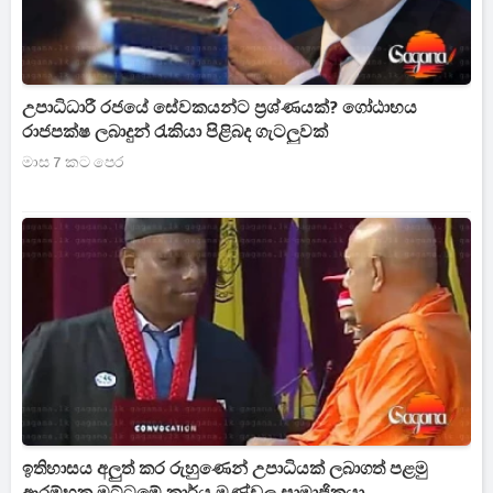
උපාධිධාරී රජයේ සේවකයන්ට ප්‍රශ්ණයක්? ගෝඨාභය
රාජපක්ෂ ලබාදුන් රැකියා පිළිබද ගැටලුවක්
මාස 7 කට පෙර
ඉතිහාසය අලුත් කර රුහුණෙන් උපාධියක් ලබාගත් පළමු