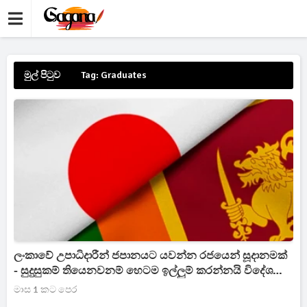
මුල් පිටුව
Tag: Graduates
ලංකාවේ උපාධිදාරීන් ජපානයට යවන්න රජයෙන් සූදානමක්
- සුදුසුකම් තියෙනවනම් හෙටම ඉල්ලුම් කරන්නයි විදේශ
කටයුතු ඇමතිගෙන් ප්‍රකාශයක්
මාස 1 කට පෙර