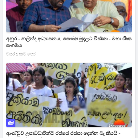
අනුර - නලින්ද අධ්‍යාපනය, සෞඛ්‍ය මුදලට වික්කා - මහා ශිෂ්‍ය
සංගමය
වසර 1 කට පෙර
ආණ්ඩුව උපාධිධාරීන්ට රජයේ රස්සා දෙන්න බෑ කියයි -