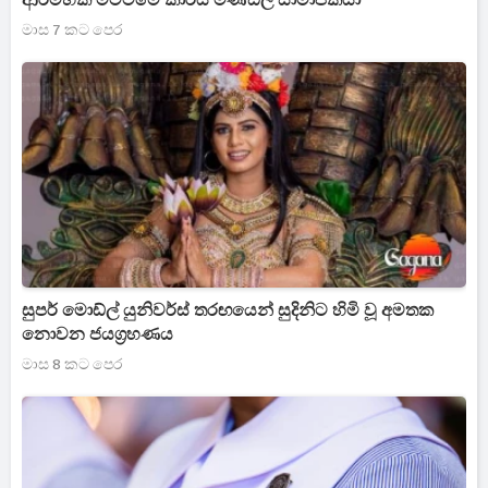
ආරම්භක මට්ටමේ කාර්ය මණ්ඩල සාමාජිකයා
මාස 7 කට පෙර
සුපර් මොඩ්ල් යුනිවර්ස් තරඟයෙන් සුදිනිට හිමි වූ අමතක
නොවන ජයග්‍රහණය
මාස 8 කට පෙර