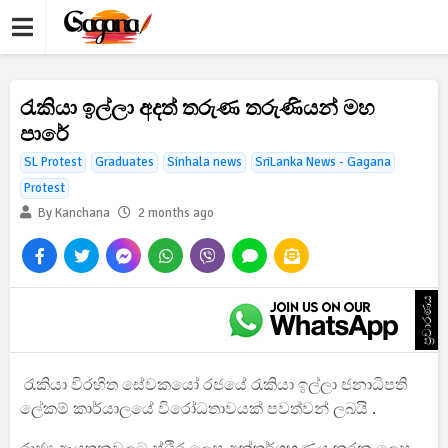
‍රැකි‍යා ඉල්ලා අදත් තරුණ තරුණියන් මහ
පාරේ
SL Protest
Graduates
Sinhala news
SriLanka News - Gagana
Protest
By Kanchana
2 months ago
ප්‍රචාරණය
රැකියා විරහිත සේවකයෝ රජයේ රැකියා ඉල්ලා ජනාධිපති
ලේකම් කාර්යාලයේ විරෝධතාවයක් පවත්වන් ලබයි .