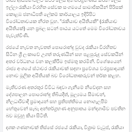
රාජ්‍ය ආයතනවලට ස්ථිර ලෙස අන්තර්ග්‍රහණය කරන ලෙස
ඉල්ලා රැකියා විරහිත සේවක සංගමයේ සාමාජිකයින් පිරිසක්
කොළඹ ජනාධිපති ලේකම් කාර්යාලය ඉදිරිපිට
විරෝධතාවයක නිරත වූහ. "රැකියාව අයිතියකි" (රැකියාව
අයිතියක්) යන ප්‍රබල සටන් පාඨය යටතේ මෙම විරෝධතාවය
පැවැත්විණි.
රජයේ නැවත නැවතත් පොරොන්දු වුවද රැකියා විරහිතව
සිටින ශ්‍රී ලංකාවේ උගත් තරුණයින් සහ පළපුරුදු සේවකයින්
අතර වර්ධනය වන කලකිරීම ඉස්මතු කරමිනි. විශේෂයෙන්
රාජ්‍ය අංශයේ ස්ථාවර රැකියාවක් සඳහා ප්‍රවේශය වරප්‍රසාදයක්
නොව මූලික අයිතියක් බව විරෝධතාකරුවන් තර්ක කළහ.
මැතිවරණ අතරතුර විවිධ බඳවා ගැනීමේ නිවේදන සහ
දේශපාලන පොරොන්දු තිබියදීත්, මූල්‍යමය සීමාවන්,
නිලධාරිවාදී ප්‍රමාදයන් සහ ප්‍රතිපත්තිමය නොගැලපීම්
හේතුවෙන් සැබෑ අන්තර්ග්‍රහණ අනුපාතය මන්දගාමීව පවතින
බව ඔවුහු කියා සිටිති.
දශක ගණනාවක් තිස්සේ රජයේ රැකියා, විශ්‍රාම වැටුප්, රැකියා