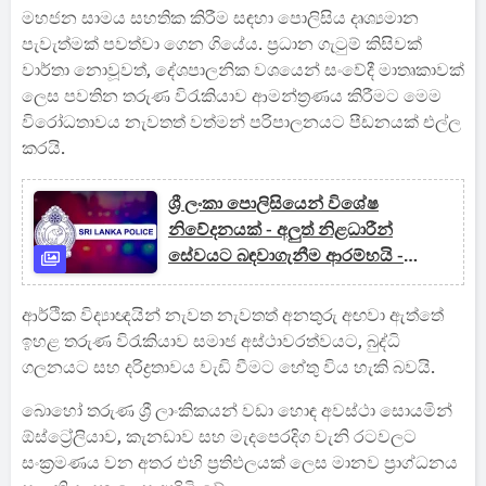
මහජන සාමය සහතික කිරීම සඳහා පොලිසිය දෘශ්‍යමාන
පැවැත්මක් පවත්වා ගෙන ගියේය. ප්‍රධාන ගැටුම් කිසිවක්
වාර්තා නොවූවත්, දේශපාලනික වශයෙන් සංවේදී මාතෘකාවක්
ලෙස පවතින තරුණ විරැකියාව ආමන්ත්‍රණය කිරීමට මෙම
විරෝධතාවය නැවතත් වත්මන් පරිපාලනයට පීඩනයක් එල්ල
කරයි.
ශ්‍රී ලංකා පොලිසියෙන් විශේෂ
නිවේදනයක් - අලුත් නිළධාරීන්
සේවයට බඳවාගැනීම ආරම්භයි -
අසත්‍ය තොරතුරු පිළිබද අවදානමක්
ආර්ථික විද්‍යාඥයින් නැවත නැවතත් අනතුරු අඟවා ඇත්තේ
ඉහළ තරුණ විරැකියාව සමාජ අස්ථාවරත්වයට, බුද්ධි
ගලනයට සහ දරිද්‍රතාවය වැඩි වීමට හේතු විය හැකි බවයි.
බොහෝ තරුණ ශ්‍රී ලාංකිකයන් වඩා හොඳ අවස්ථා සොයමින්
ඕස්ට්‍රේලියාව, කැනඩාව සහ මැදපෙරදිග වැනි රටවලට
සංක්‍රමණය වන අතර එහි ප්‍රතිඵලයක් ලෙස මානව ප්‍රාග්ධනය