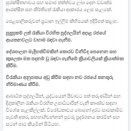
සුරක්ෂිතභාවය සහ සමාජ තත්ත්වය ලබා දෙන වඩාත්ම
ආරක්ෂිත සහ කීර්තිමත් රැකියා ආකාරය ලෙස සැලකේ.
පෙළපාලිකරුවන් ප්‍රධාන ඉල්ලීම් කිහිපයක් ඉදිරිපත් කළහ.
සුදුසුකම් ලත් රැකියා විරහිත පුද්ගලයින් අදාළ රජයේ
ආයතනවලට වහාම බඳවා ගැනීම.
දේශපාලන මැදිහත්වීමකින් තොරව විනිවිද පෙනෙන සහ
කුසලතා මත පදනම් වූ බඳවා ගැනීමේ ක්‍රියාවලියක් ක්‍රියාත්මක
කිරීම.
විරැකියා අනුපාතය අඩු කිරීම සඳහා නව රජයේ තනතුරු
නිර්මාණය කිරීම.
ආබාධිත පුද්ගලයින්, යුද්ධයෙන් පීඩාවට පත් තරුණයින් සහ
දිගුකාලීන රැකියා විරහිත උපාධිධාරීන් වැනි කාණ්ඩ සඳහා
විශේෂ සැලකිල්ලක්. විරෝධතාවය බොහෝ දුරට සාමකාමීව
පැවති අතර, සහභාගිවන්නන් පුවරු ප්‍රදර්ශනය කරමින් සහ
සටන් පාඨ කියමින් සිටියහ.