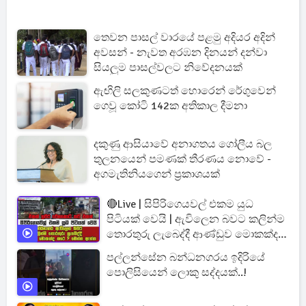
තෙවන පාසල් වාරයේ පළමු අදියර අදින්
අවසන් - නැවත අරඹන දිනයන් දන්වා
සියලුම පාසල්වලට නිවේදනයක්
ඇඟිලි සලකුණටත් හොරෙන් රේගුවෙන්
ගෙවූ කෝටි 142ක අතිකාල දීමනා
දකුණු ආසියාවේ අනාගතය ගෝලීය බල
තුලනයෙන් පමණක් තීරණය නොවේ -
අගමැතිනියගෙන් ප්‍රකාශයක්
🔴Live | සිපිරිගෙයවල් එකම යුධ
පිටියක් වෙයි | ඇවිලෙන බවට කලින්ම
තොරතුරු ලැබෙද්දී ආණ්ඩුව මොකක්ද
කරේ ?
පල්ලන්සේන බන්ධනගරය ඉදිරියේ
පොලිසියෙන් ලොකු සද්දයක්..!