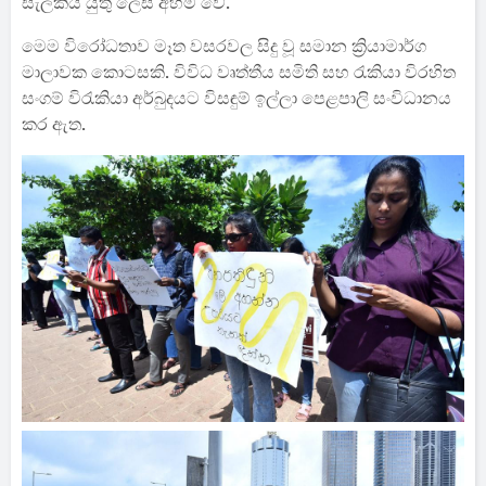
සැලකිය යුතු ලෙස අහිමි වේ.
මෙම විරෝධතාව මෑත වසරවල සිදු වූ සමාන ක්‍රියාමාර්ග
මාලාවක කොටසකි. විවිධ වෘත්තීය සමිති සහ රැකියා විරහිත
සංගම් විරැකියා අර්බුදයට විසඳුම් ඉල්ලා පෙළපාලි සංවිධානය
කර ඇත.