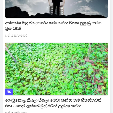
අභියෝග මැද ජයග්‍රහණය කරා යන්න මනස පුහුණු කරන
ක්‍රම 10ක්
සති 1 කට පෙර
ගොටුකොළ කියලා හිතලා මේවා කන්න නම් හිතන්නවත්
එපා - ගෙදර දැක්කත් මුල් පිටින් උදුරලා දාන්න
සති 2 කට පෙර