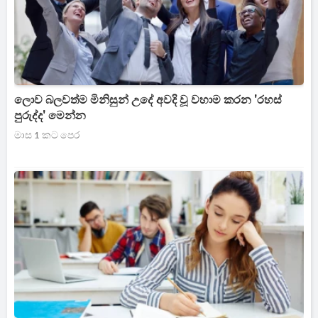
ලොව බලවත්ම මිනිසුන් උදේ අවදි වූ වහාම කරන 'රහස්
පුරුද්ද' මෙන්න
මාස 1 කට පෙර