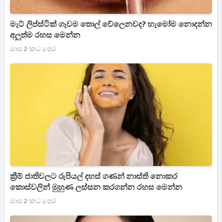
මැට් ලිප්ස්ටික් ගෑවම තොල් වේලෙනවද? හැමෝම නොදන්න
අලුත්ම රහස මෙන්න
මාස 2 කට පෙර
ක්‍රීම් ජාතිවලට රුපියල් දහස් ගණන් නාස්ති නොකර
කොස්වලින් මුහුණ ලස්සන කරගන්න රහස මෙන්න
මාස 2 කට පෙර