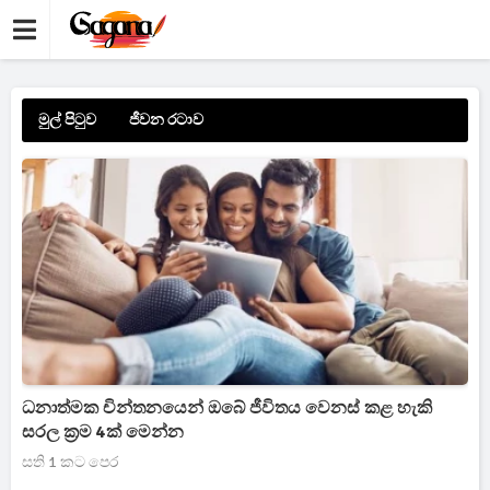
මුල් පිටුව
ජීවන රටාව
ධනාත්මක චින්තනයෙන් ඔබේ ජීවිතය වෙනස් කළ හැකි
සරල ක්‍රම 4ක් මෙන්න
සති 1 කට පෙර