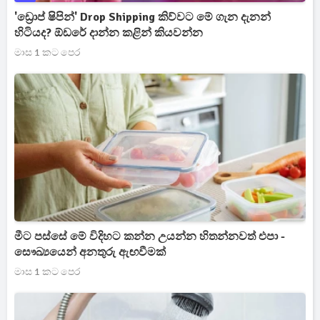
'ඩ්‍රොප් ෂිපින්' Drop Shipping කිව්වට මේ ගැන දැනන්
හිටියද? ඕඩරේ දාන්න කළින් කියවන්න
මාස 1 කට පෙර
මීට පස්සේ මේ විදිහට කන්න උයන්න හිතන්නවත් එපා -
සෞඛ්‍යයෙන් අනතුරු ඇඟවීමක්
මාස 1 කට පෙර