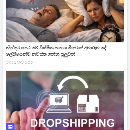
නින්දට පෙර මේ විස්මිත පානය බීවොත් අමාරුම දේ
ලේසියෙන්ම නවත්ත ගන්න පුලුවන්
මාස 1 කට පෙර