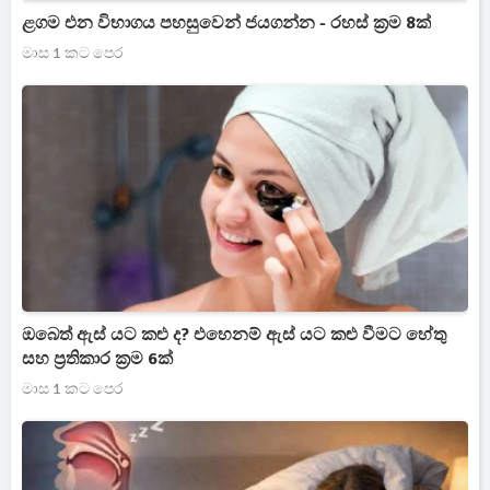
ළගම එන විභාගය පහසුවෙන් ජයගන්න - රහස් ක්‍රම 8ක්
මාස 1 කට පෙර
ඔබෙත් ඇස් යට කළු ද? එහෙනම් ඇස් යට කළු වීමට හේතු
සහ ප්‍රතිකාර ක්‍රම 6ක්
මාස 1 කට පෙර