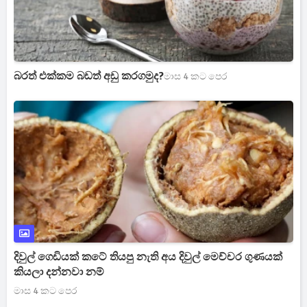
බරත් එක්කම බඩත් අඩු කරගමුද?
මාස 4 කට පෙර
දිවුල් ගෙඩියක් කටේ තියපු නැති අය දිවුල් මෙච්චර ගුණයක්
කියලා දන්නවා නම්
මාස 4 කට පෙර