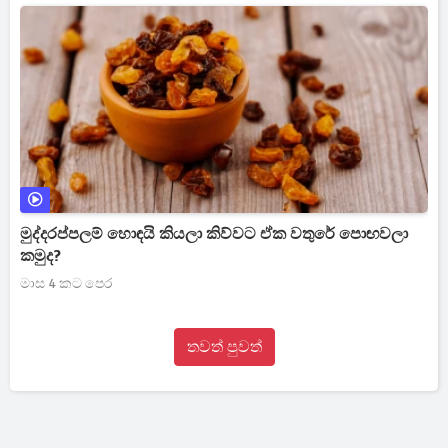
මුද්දරප්පලම් හොඳයි කියලා කිව්වට ඒක වතුරේ පොඟවලා
කමුද?
මාස 4 කට පෙර
තවත් පුවත්