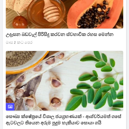
උදෑසන බඩවැල් පිරිසිදු කරවන ස්වභාවික රහස මෙන්න
මාස 2 කට පෙර
සෞඛ්‍ය ක්ෂේත්‍රයේ විශාල ජයග්‍රහණයක් - ආශ්චර්යමත් ගසේ
ඇටවලට තියෙන අරුම පුදුම හැකියාව සොයා ගයි