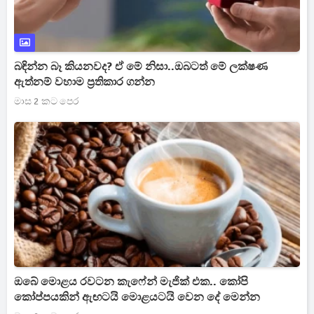
බඳින්න බෑ කියනවද? ඒ මේ නිසා..ඔබටත් මේ ලක්ෂණ
ඇත්නම් වහාම ප්‍රතිකාර ගන්න
මාස 2 කට පෙර
ඔබේ මොළය රවටන කැෆේන් මැජික් එක.. කෝපි
කෝප්පයකින් ඇඟටයි මොළයටයි වෙන දේ මෙන්න