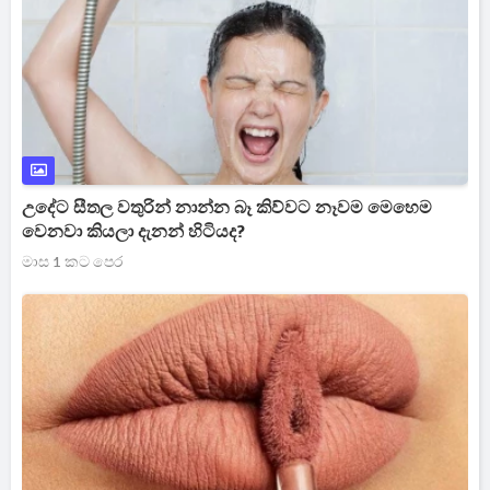
උදේට සීතල වතුරින් නාන්න බෑ කිව්වට නෑවම මෙහෙම
වෙනවා කියලා දැනන් හිටියද?
මාස 1 කට පෙර