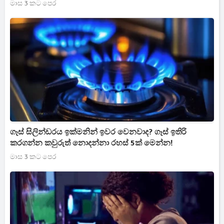
මාස 3 කට පෙර
ගෑස් සිලින්ඩරය ඉක්මනින් ඉවර වෙනවාද? ගෑස් ඉතිරි
කරගන්න කවුරුත් නොදන්නා රහස් 5ක් මෙන්න!
මාස 3 කට පෙර