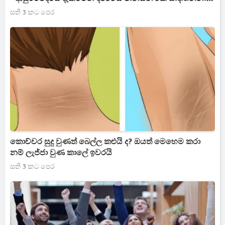
හැටි මෙන්න
සති 3 කට පෙර
කොච්චර සුදු වුණත් බෙල්ල කළුයි ද? ඔයත් මෙහෙම කරා
නම් ලැජ්ජා වුණ කාලේ ඉවරයි
සති 3 කට පෙර