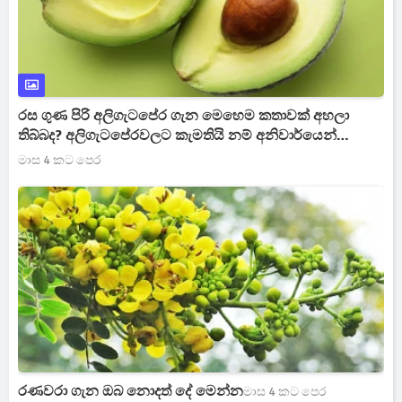
රස ගුණ පිරි අලිගැටපේර ගැන මෙහෙම කතාවක් අහලා
තිබ්බද? අලිගැටපේරවලට කැමතියි නම් අනිවාර්යෙන්
කියවලා බලන්න
මාස 4 කට පෙර
රණවරා ගැන ඔබ නොදත් දේ මෙන්න
මාස 4 කට පෙර