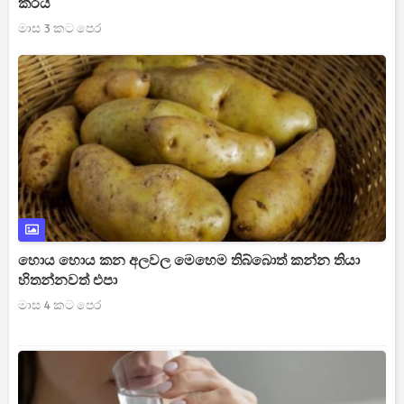
කරයි
මාස 3 කට පෙර
හොය හොය කන අලවල මෙහෙම තිබ්බොත් කන්න තියා
හිතන්නවත් එපා
මාස 4 කට පෙර