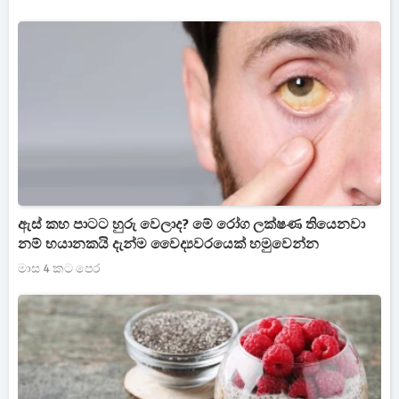
ඇස් කහ පාටට හුරු වෙලාද? මේ රෝග ලක්ෂණ තියෙනවා
නම් භයානකයි දැන්ම වෛද්‍යවරයෙක් හමුවෙන්න
මාස 4 කට පෙර