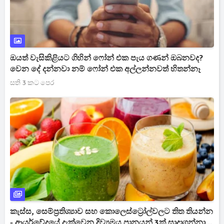
ඔයත් වැසිකිළියට ගිහින් ෆෝන් එක පැය ගණන් ඔබනවද?
වෙන දේ දන්නවා නම් ෆෝන් එක අල්ලන්නවත් හිතන්නෑ
සති 3 කට පෙර
කැස්ස, සෙම්ප්‍රතිශ්‍යාව සහ කොලෙස්ට්‍රෝල්වලට තිත තියන්න
- ආයුර්වේදයේ දැක්වෙන දිව්‍යමය පානයන් 3ක් සාදාගන්නා