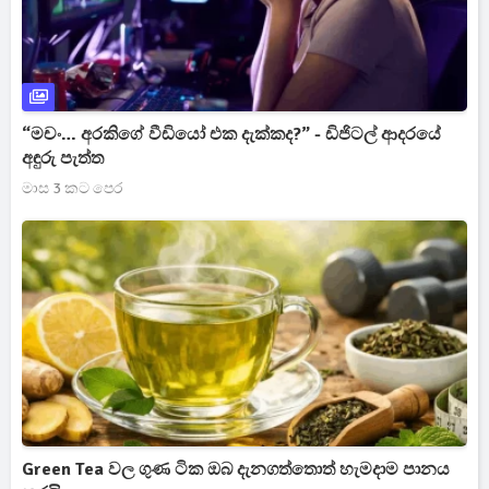
“මචං… අරකිගේ වීඩියෝ එක දැක්කද?” - ඩිජිටල් ආදරයේ
අඳුරු පැත්ත
මාස 3 කට පෙර
Green Tea වල ගුණ ටික ඔබ දැනගත්තොත් හැමදාම පානය