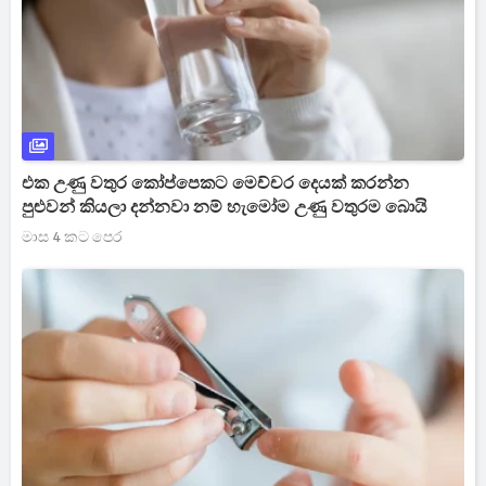
එක උණු වතුර කෝප්පෙකට මෙච්චර දෙයක් කරන්න
පුළුවන් කියලා දන්නවා නම් හැමෝම උණු වතුරම බොයි
මාස 4 කට පෙර