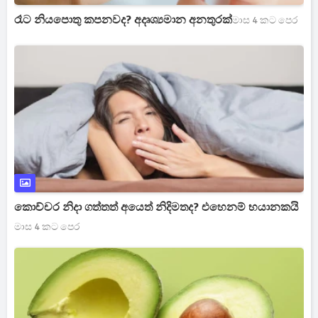
රෑට නියපොතු කපනවද? අදෘශ්‍යමාන අනතුරක්
මාස 4 කට පෙර
කොච්චර නිදා ගත්තත් අයෙත් නිදිමතද? එහෙනම් භයානකයි
මාස 4 කට පෙර