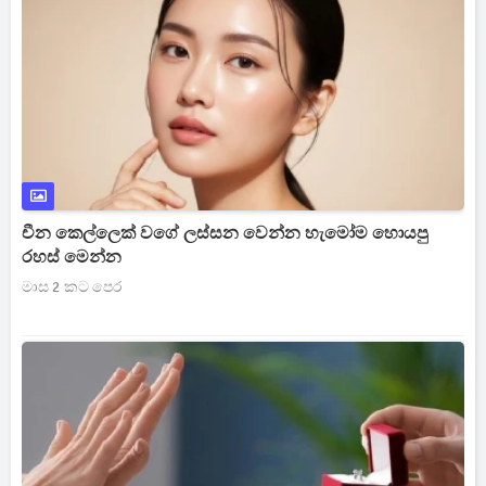
චීන කෙල්ලෙක් වගේ ලස්සන වෙන්න හැමෝම හොයපු
රහස් මෙන්න
මාස 2 කට පෙර