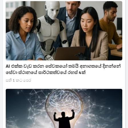
AI එක්ක වැඩ කරන සේවකයෝ තමයි අනාගතයේ දිනන්නේ
සේවා ස්ථානයේ සාර්ථකත්වයේ රහස් 4ක්
සති 1 කට පෙර