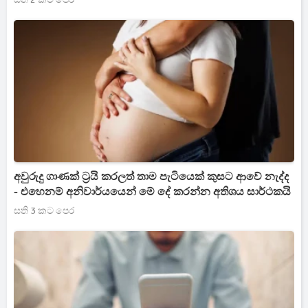
අවුරුදු ගාණක් ට්‍රයි කරලත් තාම පැටියෙක් කුසට ආවේ නැද්ද
- එහෙනම් අනිවාර්යයෙන් මේ දේ කරන්න අතිශය සාර්ථකයි
සති 3 කට පෙර