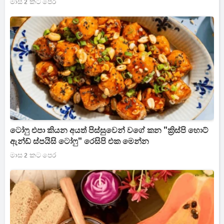
මාස 2 කට පෙර
ටෝෆු එපා කියන අයත් පිස්සුවෙන් වගේ කන "ක්‍රිස්පි හොට්
ඇන්ඩ් ස්පයිසි ටෝෆු" රෙසිපි එක මෙන්න
මාස 2 කට පෙර