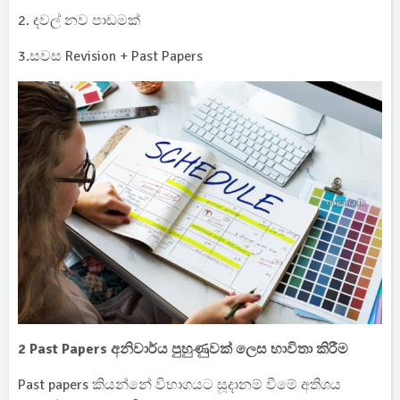
2. දවල් නව පාඩමක්
3.සවස Revision + Past Papers
2 Past Papers අනිවාර්ය පුහුණුවක් ලෙස භාවිතා කිරීම
Past papers කියන්නේ විභාගයට සූදානම් වීමේ අතිශය