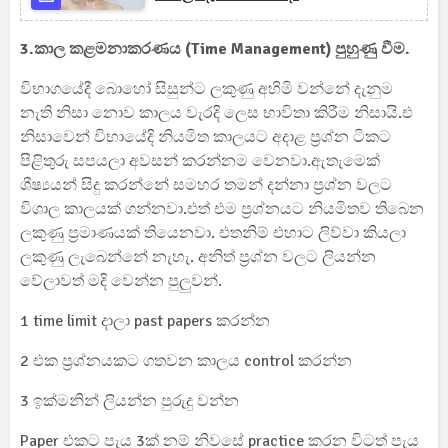
3.කාල කළමනාකරණය (Time Management) පුහුණු වීම.
විභාගයේදී බොහෝ සිසුන්ට ලකුණු අහිමි වන්නේ දැනුම
නැති නිසා නොව කාලය වැරදි ලෙස භාවිතා කිරීම නිසායි.එ
නිසාවෙන් විභායේදි නියමිත කාලයට අදාළ ප්‍රශ්න ටිකට
පිළිතුරු සපයලා අවසන් කරන්නම වෙනවා.ඇතැමෙක්
ශීෂ්‍යයන් සිදු කරන්නේ සමහර තමන් දන්නා ප්‍රශ්න වලට
විශාල කාලයක් ගන්නවා.එත් එම ප්‍රශ්නයට නියමිතව තිබෙන
ලකුණු ප්‍රමාණයක් තියෙනවා. එතනිම් එහාට ලිව්වා කියලා
ලකුණු ලැබෙන්නේ නැහැ. අනිත් ප්‍රශ්න වලට ලියන්න
වේලාවත් මදි වෙන්න පුලුවන්.
1 time limit දාලා past papers කරන්න
2 එක ප්‍රශ්නයකට ගතවන කාලය control කරන්න
3 ඉක්මනින් ලියන්න පුරුදු වන්න
Paper එකට පැය 3ක් නම් නිවසේ practice කරන විටත් පැය