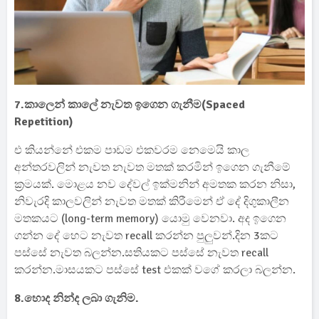
7.කාලෙන් කාලේ නැවත ඉගෙන ගැනීම(Spaced
Repetition)
එ කියන්නේ එකම පාඩම එකවරම නෙමෙයි කාල
අන්තරවලින් නැවත නැවත මතක් කරමින් ඉගෙන ගැනීමේ
ක්‍රමයක්. මොළය නව දේවල් ඉක්මනින් අමතක කරන නිසා,
නිවැරදි කාලවලින් නැවත මතක් කිරීමෙන් ඒ දේ දිගුකාලීන
මතකයට (long-term memory) යොමු වෙනවා. අද ඉගෙන
ගන්න දේ හෙට නැවත recall කරන්න පුලුවන්.දින 3කට
පස්සේ නැවත බලන්න.සතියකට පස්සේ නැවත recall
කරන්න.මාසයකට පස්සේ test එකක් වගේ කරලා බලන්න.
8.හොද නින්ද ලබා ගැනිම.