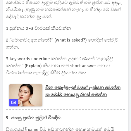
කොච්චර තියෙන දැනුම එළියට දැම්මත් එම ප්‍රශ්නයට අදාළ
නියමිත ලකුණු නම් හම්බෙන්නේ නැහැ. එ හින්දා මේ වගේ
දේවල් කරන්න පුලුවන්.
1.ප්‍රශ්නය 2–3 වාරයක් කියවන්න
2.''මොනවද අහන්නේ?'' (what is asked?) හොඳින් තේරුම්
ගන්න.
3.key words underline කරන්න උදාහරණයක් "පැහැදිලි
කරන්න'' (Explain) කියනවා නම් short answer නොව
විස්තරාත්මක පැහැදිලි කිරීම් ලියන්න ඕන.
චීන කෙල්ලෙක් වගේ ලස්සන වෙන්න
හැමෝම හොයපු රහස් මෙන්න
5. පහසු ප්‍රශ්න මුලින් විසඳීම.
විභාගයේදී panic වීම අඩු කරගන්න හොඳ ක්‍රමයක් තමයි