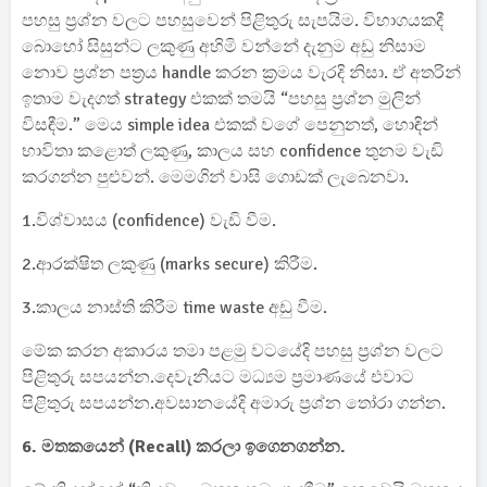
පහසු ප්‍රශ්න වලට පහසුවෙන් පිළිතුරු සැපයිම. විභාගයකදී
බොහෝ සිසුන්ට ලකුණු අහිමි වන්නේ දැනුම අඩු නිසාම
නොව ප්‍රශ්න පත්‍රය handle කරන ක්‍රමය වැරදි නිසා. ඒ අතරින්
ඉතාම වැදගත් strategy එකක් තමයි “පහසු ප්‍රශ්න මුලින්
විසඳීම.” මෙය simple idea එකක් වගේ පෙනුනත්, හොඳින්
භාවිතා කළොත් ලකුණු, කාලය සහ confidence තුනම වැඩි
කරගන්න පුළුවන්. මෙමගින් වාසි ගොඩක් ලැබෙනවා.
1.විශ්වාසය (confidence) වැඩි වීම.
2.ආරක්ෂිත ලකුණු (marks secure) කිරීම.
3.කාලය නාස්ති කිරීම time waste අඩු වීම.
මේක කරන අකාරය තමා පළමු වටයේදි පහසු ප්‍රශ්න වලට
පිළිතුරු සපයන්න.දෙවැනියට මධ්‍යම ප්‍රමාණයේ එවාට
පිළිතුරු සපයන්න.අවසානයේදි අමාරු ප්‍රශ්න තෝරා ගන්න.
6. මතකයෙන් (Recall) කරලා ඉගෙනගන්න.