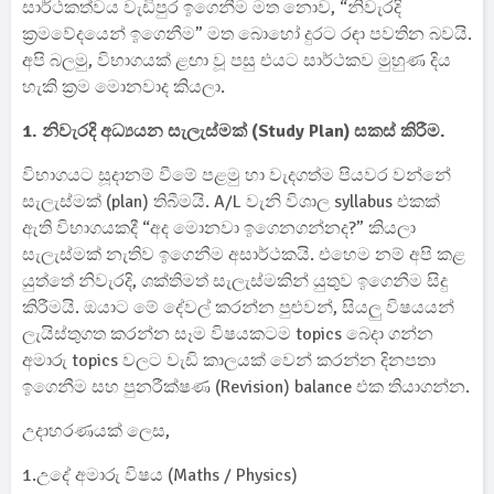
සාර්ථකත්වය වැඩිපුර ඉගෙනීම මත නොව, “නිවැරදි
ක්‍රමවේදයෙන් ඉගෙනීම” මත බොහෝ දුරට රඳා පවතින බවයි.
අපි බලමු, විභාගයක් ළඟා වූ පසු එයට සාර්ථකව මුහුණ දිය
හැකි ක්‍රම මොනවාද කියලා.
1. නිවැරදි අධ්‍යයන සැලැස්මක් (Study Plan) සකස් කිරීම.
විභාගයට සූදානම් වීමේ පළමු හා වැදගත්ම පියවර වන්නේ
සැලැස්මක් (plan) තිබීමයි. A/L වැනි විශාල syllabus එකක්
ඇති විභාගයකදී “අද මොනවා ඉගෙනගන්නද?” කියලා
සැලැස්මක් නැතිව ඉගෙනීම අසාර්ථකයි. එහෙම නම් අපි කළ
යුත්තේ නිවැරදි, ශක්තිමත් සැලැස්මකින් යුතුව ඉගෙනීම සිදු
කිරීමයි. ඔයාට මේ දේවල් කරන්න පුළුවන්, සියලු විෂයයන්
ලැයිස්තුගත කරන්න සෑම විෂයකටම topics බෙදා ගන්න
අමාරු topics වලට වැඩි කාලයක් වෙන් කරන්න දිනපතා
ඉගෙනීම සහ පුනරීක්ෂණ (Revision) balance එක තියාගන්න.
උදාහරණයක් ලෙස,
1.උදේ අමාරු විෂය (Maths / Physics)