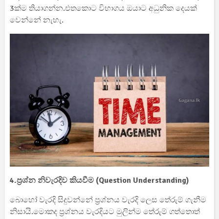
3ක්ම තියාගන්න.එතකොට විභාගය ඔයාට අධුනික දෙයක්
වෙන්නේ නැහැ.
4.ප්‍රශ්න නිවැරදිව කියවීම (Question Understanding)
බොහෝ වැරදි සිදුවන්නේ ප්‍රශ්නය වැරදි ලෙස තේරුම් ගැනීම
නිසායි.මොකද ප්‍රශ්නය වැරදියට මුලින්ම තේරුම් ගත්තොත්