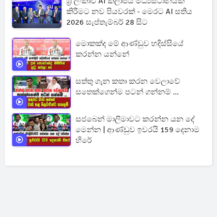
ශ්‍රී ලංකාව AI කලාපීය මධ්‍යස්ථානයක්
කිරීමට නව පියවරක් - මෙරට AI සතිය
2026 සැප්තැම්බර් 28 සිට
මොකක්ද මේ ආණ්ඩුව හදිස්සියේ
කරන්න යන්නේ
සත්තු ගැන කතා කරන වෙලාවේ
සතෙක්ගෙන්ම පටන් ගන්නම් ...
සජබෙන් මාලිමාවට කරන්න යන දේ
මෙන්න | ආණ්ඩුව ඉවරයි 159 දෙනාම
හිරේ