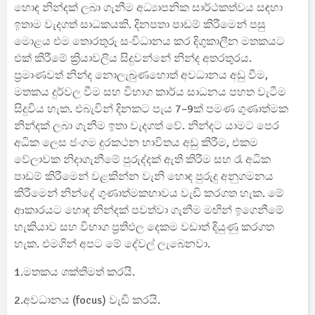
හොඳ නින්දක් ලබා ගැනීම අධ්‍යාපනික සාර්ථකත්වය සඳහා
ඉතාම වැදගත් සාධකයකි. දිනපතා පාඩම් කිරීමෙන් පසු
මොළය එම තොරතුරු සංවිධානය කර දිගුකාලීන මතකයට
එක් කිරීමේ ක්‍රියාවලිය සිදුවන්නේ නින්ද අතරතුරය.
ප්‍රමාණවත් නින්ද නොලැබුණහොත් අවධානය අඩු වීම,
මතකය දුර්වල වීම සහ විභාග කාර්ය සාධනය පහත වැටීම
සිදුවිය හැක. එබැවින් දිනකට පැය 7–9ක් පමණ ගුණාත්මක
නින්දක් ලබා ගැනීම ඉතා වැදගත් වේ. නින්දට යාමට පෙර
අධික ලෙස ජංගම දුරකථන භාවිතය අඩු කිරීම, එකම
වේලාවක නිදාගැනීමේ පුරුද්දක් ඇති කිරීම සහ රෑ අධික
පාඩම් කිරීමෙන් වළකින්න වැනි හොඳ පුරුදු අනුගමනය
කිරීමෙන් නින්දේ ගුණාත්මකභාවය වැඩි කරගත හැක. මේ
ආකාරයට හොඳ නින්දක් පවත්වා ගැනීම මඟින් ඉගෙනීමේ
හැකියාව සහ විභාග ප්‍රතිඵල දෙකම වඩාත් දියුණු කරගත
හැක. එමගින් අපට මේ දේවල් ලැබෙනවා.
1.මතකය ශක්තිමත් කරයි.
2.අවධානය (focus) වැඩි කරයි.