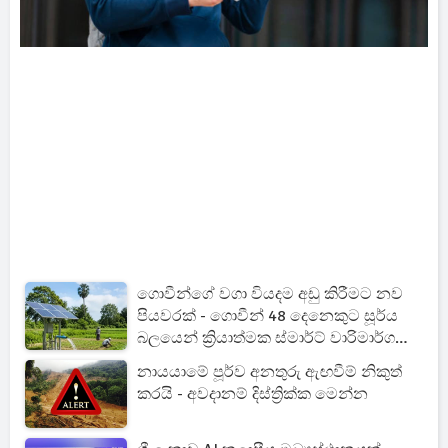
ගොවීන්ගේ වගා වියදම අඩු කිරීමට නව
පියවරක් - ගොවීන් 48 දෙනෙකුට සූර්ය
බලයෙන් ක්‍රියාත්මක ස්මාර්ට් වාරිමාර්ග
පහසුකම්
නායයාමේ පූර්ව අනතුරු ඇඟවීම් නිකුත්
කරයි - අවදානම් දිස්ත්‍රික්ක මෙන්න