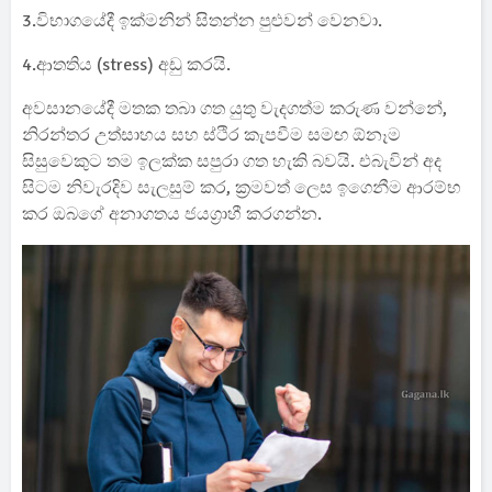
3.විභාගයේදී ඉක්මනින් සිතන්න පුළුවන් වෙනවා.
4.ආතතිය (stress) අඩු කරයි.
අවසානයේදී මතක තබා ගත යුතු වැදගත්ම කරුණ වන්නේ,
නිරන්තර උත්සාහය සහ ස්ථිර කැපවීම සමඟ ඕනෑම
සිසුවෙකුට තම ඉලක්ක සපුරා ගත හැකි බවයි. එබැවින් අද
සිටම නිවැරදිව සැලසුම් කර, ක්‍රමවත් ලෙස ඉගෙනීම ආරම්භ
කර ඔබගේ අනාගතය ජයග්‍රාහී කරගන්න.