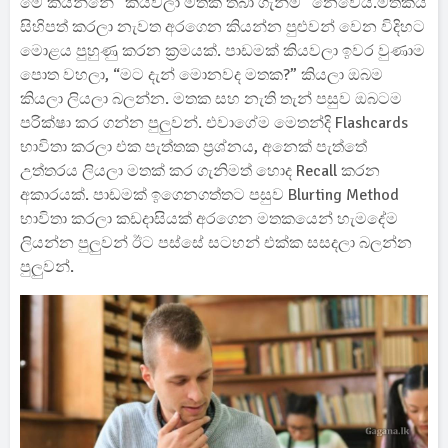
මේ කියන්නේ “කියවලා මතක තබා ගැනීම” නෙවෙයි.මතකය
සිහිපත් කරලා නැවත අරගෙන කියන්න පුළුවන් වෙන විදිහට
මොළය පුහුණු කරන ක්‍රමයක්. පාඩමක් කියවලා ඉවර වුණාම
පොත වහලා, “මට දැන් මොනවද මතක?” කියලා ඔබම
කියලා ලියලා බලන්න. මතක සහ නැති තැන් පසුව ඔබටම
පරික්ෂා කර ගන්න පුලුවන්. එවාගේම මෙතන්දි Flashcards
භාවිතා කරලා එක පැත්තක ප්‍රශ්නය, අනෙක් පැත්තේ
උත්තරය ලියලා මතක් කර ගැනිමත් හොද Recall කරන
අකාරයක්. පාඩමක් ඉගෙනගත්තට පසුව Blurting Method
භාවිතා කරලා කඩදාසියක් අරගෙන මතකයෙන් හැමදේම
ලියන්න පුලුවන් ඊට පස්සේ සටහන් එක්ක සසදලා බලන්න
පුලුවන්.