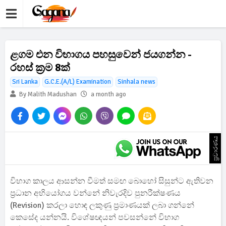
ළගම එන විභාගය පහසුවෙන් ජයගන්න -
රහස් ක්‍රම 8ක්
Sri Lanka
G.C.E.(A/L) Examination
Sinhala news
By Malith Madushan
a month ago
ප්‍රචාරණය
විභාග කාලය ආසන්න වීමත් සමඟ බොහෝ සිසුන්ට ඇතිවන
ප්‍රධාන අභියෝගය වන්නේ නිවැරදිව පුනරීක්ෂණය
(Revision) කරලා හොඳ ලකුණු ප්‍රමාණයක් ලබා ගන්නේ
කෙසේද යන්නයි. විශේෂඥයන් පවසන්නේ විභාග