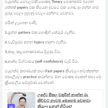
වැදගත්ම මෙවලමකි.මොකද Theary මොනතරම් ඉගෙන
ගත්තත් papers එක තියෙන දවසට එක ගොඩ දා ගන්න නම්
පුරුදු වෙලා පුහුණු වෙලා යන්නම වෙනවා.
එයින් ලැබෙන වාසි,
1.ප්‍රශ්න pattern එක හොඳින් තේරුම් ගැනීම.
2.වැඩිපුරම අහන topics හඳුනා ගැනීම.
3.කාල කළමනාකරණය දියුණු වීම.
4.ආත්ම විශ්වාසය (self-confidence) වැඩි වීම.
වැදගත්ම කරණයක් තමා Past papers කියවලා නවත්තන්න
එපා.ලියලා practice කරන්නම ඕන මොකද එකෙන් තමා මේ
ක්‍රියාවලිය සම්පුර්ණ වෙන්නේ.
උදේට සීතල වතුරින් නාන්න බෑ
කිව්වට නෑවම මෙහෙම වෙනවා
කියලා දැනන් හිටියද?