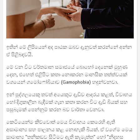
ඉතින් මේ ලිපියෙන් අද පාඨක ඔබව දැනුවත් කරන්නේ අන්න
ඒ පිළිබඳවයි.
මේ වන විට වර්තමාන සමාජයේ බොහෝ දෙනෙක් මුහුණ
දෙන, එහෙත් එළිපිට කතා නොකරන මානසික තත්ත්වයක්
වශයෙන් ගමෝෆෝබියාව (Gamophobia) හඳුන්වනවා.
ඉන් පුද්ගලයෙකු තවත් අයෙකුට දැඩිව ආදරය කළත්, විවාහය
හෝ දිගුකාලීන බැඳීමක් ගැන කතා කරන විට දැඩි බියක් සහ
පසුබෑමක් පෙන්නුම් කරන බව වාර්තා වෙනවා.
කෙටියෙන්ම කිව්වොත් මෙය විවාහය කෙරෙහි ඇති
අසාමාන්‍ය සහ පාලනය කළ නොහැකි බියක්. ඒ වගේම මෙය
සාමාන්‍ය "තනිකඩව සිටීමට ඇති කැමැත්ත" හෝ "නිදහස