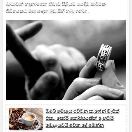
බාධාවන් හඳුනාගෙන ඒවාට පිළියම් යෙදීම සාර්ථක
ජීවිතයකට මඟ පාදන බව සිහි තබා ගන්න.
ඔබේ මොළය රවටන කැෆේන් මැජික්
එක.. කෝපි කෝප්පයකින් ඇඟටයි
මොළයටයි වෙන දේ මෙන්න