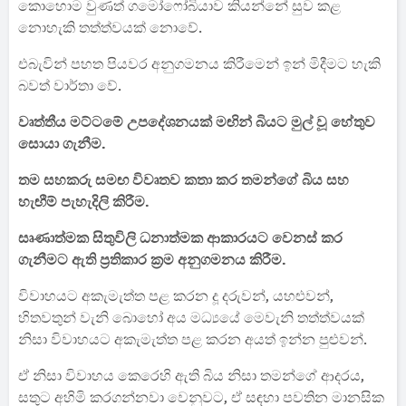
කොහොම වුණත් ගමෝෆෝබියාව කියන්නේ සුව කළ
නොහැකි තත්ත්වයක් නොවේ.
එබැවින් පහත පියවර අනුගමනය කිරීමෙන් ඉන් මිදීමට හැකි
බවත් වාර්තා වේ.
වෘත්තීය මට්ටමේ උපදේශනයක් මඟින් බියට මුල් වූ හේතුව
සොයා ගැනීම.
තම සහකරු සමඟ විවෘතව කතා කර තමන්ගේ බිය සහ
හැඟීම් පැහැදිලි කිරීම.
සෘණාත්මක සිතුවිලි ධනාත්මක ආකාරයට වෙනස් කර
ගැනීමට ඇති ප්‍රතිකාර ක්‍රම අනුගමනය කිරීම.
විවාහයට අකැමැත්ත පළ කරන දූ දරුවන්, යහළුවන්,
හිතවතුන් වැනි බොහෝ අය මධ්‍යයේ මෙවැනි තත්ත්වයක්
නිසා විවාහයට අකැමැත්ත පළ කරන අයත් ඉන්න පුළුවන්.
ඒ නිසා විවාහය කෙරෙහි ඇති බිය නිසා තමන්ගේ ආදරය,
සතුට අහිමි කරගන්නවා වෙනුවට, ඒ සඳහා පවතින මානසික