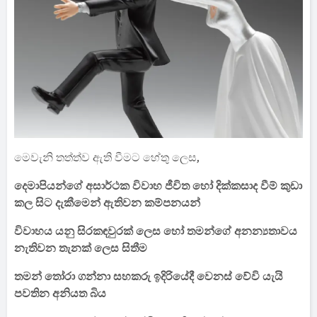
මෙවැනි තත්ත්ව ඇති වීමට හේතු ලෙස,
දෙමාපියන්ගේ අසාර්ථක විවාහ ජීවිත හෝ දික්කසාද වීම් කුඩා
කල සිට දැකීමෙන් ඇතිවන කම්පනයන්
විවාහය යනු සිරකඳවුරක් ලෙස හෝ තමන්ගේ අනන්‍යතාවය
නැතිවන තැනක් ලෙස සිතීම
තමන් තෝරා ගන්නා සහකරු ඉදිරියේදී වෙනස් වේවි යැයි
පවතින අනියත බිය