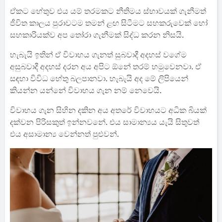
ඒකට හේතුව එය යම් තරමකට නීතිමය ස්භාවයක් ගැනීමත්
ජීවිත කාලය පුරාවටම තමන් ළඟ සිටීමට සහකරුවෙක් හෝ
සහකාරියක්ව අප තෝරා ගැනීමක් සිද්ධ කරන නිසයි.
හැබැයි ඉතින් ඒ විවාහය ගැනත් සුබවාදී අදහස් වගේම
අසුබවාදී අදහස් දරන අය අපිට ඕනේ තරම් හමුවෙනවා. ඒ
සඳහා විවිධ හේතු බලපානවා. හැබැයි අද මේ ලිපියෙන්
කියන්න යන්නේ විවාහය ගැන නම් නෙවෙයි.
විවාහය ගැන සිහින දකින අය අතරේ විවාහයට අධික බියක්
දක්වන පිරිසකුත් ඉන්නවනේ. එය සාමාන්‍යය යැයි සිතුවත්
එය අසාමාන්‍ය වෙන්නත් පුළුවන්.