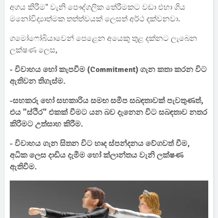
අගය කිරීම" වැනි පෞද්ගලික තේරීමකට වඩා එහා ගිය
මනෝවිද්‍යාත්මක තත්ත්වයක් ලෙසත් අර්ථ දක්වනවා.
ගමෝෆෝබියාවෙන් පෙළෙන අයෙකු තුළ දක්නට ලැබෙන
ලක්ෂණ ලෙස,
- විවාහය හෝ කැපවීම (Commitment) ගැන කතා කරන විට
ඇතිවන තිගැස්ම.
-සහකරු හෝ සහකාරිය සමඟ සමීප සබඳතාවක් පැවතුණත්,
එය "ස්ථිර" එකක් වීමට යන බව දැනෙන විට සබඳතාව නතර
කිරීමට උත්සාහ කිරීම.
- විවාහය ගැන සිතන විට හෘද ස්පන්දනය වේගවත් වීම,
අධික ලෙස දාඩිය දැමීම හෝ ක්ලාන්තය වැනි ලක්ෂණ
ඇතිවීම.