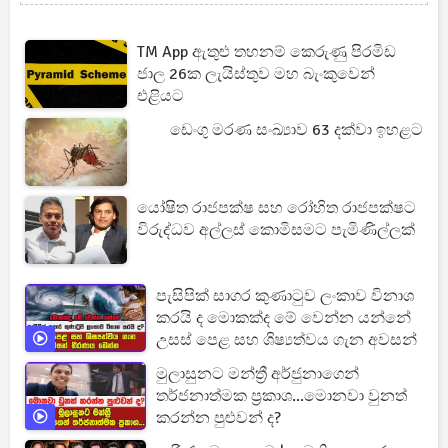
TM App ඇතුළු තහනම් කෙරුණු පිරමිඩ
ජාල 26ක ලැයිස්තුව මහ බැංකුවෙන්
එළියට
ඩෙංගු මරණ සංඛ්‍යාව 63 දක්වා ඉහළට
යෝෂිත රාජපක්ෂ සහ රෝහිත රාජපක්ෂට
විරුද්ධව අල්ලස් කොමිසමට පැමිණිල්ලක්
පැසිපික් සාගර කුණාටුව ලංකාව විනාශ
කරයි ද මොකක්ද මේ වෙන්න යන්නේ
උසස් පෙළ සහ ශිෂ්‍යත්වය ගැන අවසන්
මුලාසුනට මන්ත්‍රී අර්ජුනාගෙන්
තර්ජනාත්මක ප්‍රකාශ...මොනවා වුනත්
කරන්න පුළුවන් ද?