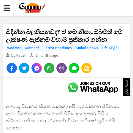
බඳින්න බෑ කියනවද? ඒ මේ නිසා..ඔබටත් මේ
ලක්ෂණ ඇත්නම් වහාම ප්‍රතිකාර ගන්න
Wedding
Marriage
Latest Headlines
Sinhala news
Life Style
By Kaushi
2 months ago
ප්‍රචාරණය
ආදරය, විවාහය කියන මාතෘකා අපි හැමෝගෙන ජීවිතයට
ආවා ගියත් ඒ සම්බන්ධයෙන් විවිධ අය අතරේ විවිධ
නිර්වචන තියෙනවා. ඒ අතරේ විවාහය ටිකක් සුවිශේෂී
වෙනවා.