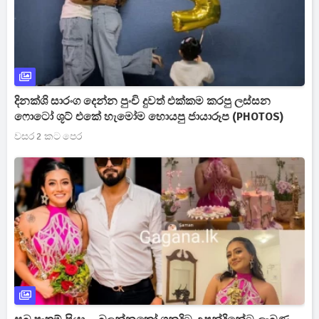
දිනක්ශි සාරංග දෙන්න පුංචි දුවත් එක්කම කරපු ලස්සන
ෆොටෝ ශූට් එකේ හැමෝම හොයපු ජායාරූප (PHOTOS)
වසර 2 කට පෙර