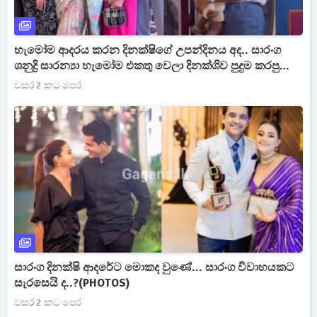
හැමෝම ආදරය කරන දිනක්ෂිගේ උපන්දිනය අද.. සාරංග
ශනුද්‍රි සාරන්‍යා හැමෝම එකතු වෙලා දිනක්ශිව පුදුම කරපු
හැටි..(PHOTOS)
වසර 2 කට පෙර
සාරංග දිනක්ෂි ආදරේට මොකද වුණේ... සාරංග විවාහයකට
සැරසෙයි ද..?(PHOTOS)
වසර 2 කට පෙර