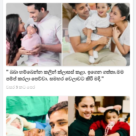
" බබා හම්බෙන්න කලින් ක්ලාසස් කළා. ඉගෙන ගත්තා.මම
පම්ප් කරලා පෙව්වා. සමහර වෙලාවට කිරි මදි."
වසර 3 කට පෙර