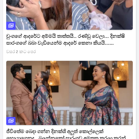
චුංගගේ ආදරේට අම්මයි තාත්තයි.. රණ්ඩු වෙලා... දිනක්ෂි
සාරංගගේ බබා වැඩියෙන්ම ආදරේ කෙනා කියයි...
(PHOTOS)
වසර 2 කට පෙර
ජීවිතේම බෙදා ගන්න දිනක්ශි අලුත් කොල්ලෙක්
හොයාගෙනද.. බලන්නකෝ සාරංගව අමතක කරලා කරන්න