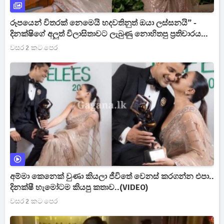
රූපයෙන් විතරක් නෙමෙයි හදවතිනුත් ඔයා ලස්සනයි” -
දිනක්ෂිගේ අලුත් විලාසිතාවට ලැබුණු නොහිතපු ප්‍රතිචාරය
(PHOTOS)
වසර 2 කට පෙර
අම්මා කෙනෙක් වුණා කියලා ජීවිතේ වෙනස් කරගන්න එපා..
දිනක්ෂී හැමෝටම කියපු කතාව..(VIDEO)
වසර 2 කට පෙර