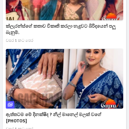
ක්ලැරන්ස්ගේ කතාව විකෘති කරලා හැදුවට බිරිදයෙන් පලු
බැනුම්.
වසර 1 කට පෙර
ඇත්තටම මේ දිනක්ෂිද ? නිල් මානෙල් මලක් වගේ
[PHOTOS]
වසර 1 කට පෙර