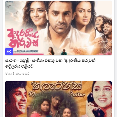
සාරංග - ශනුද්‍රි - සංගීතා එකතු වන ‘ආදරණීය තරුවක්’
ට්‍රේලරය එළියට
මාස 2 කට පෙර