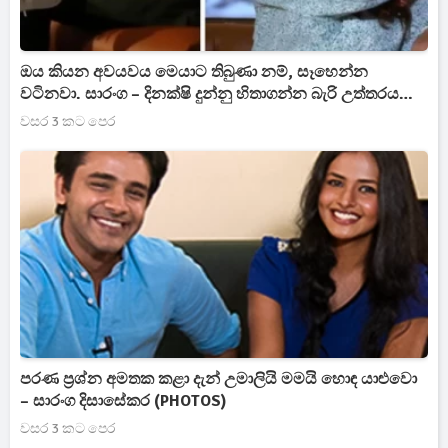
ඔය කියන අවයවය මෙයාට තිබුණා නම්, සෑහෙන්න
වටිනවා. සාරංග – දිනක්ෂි දුන්නු හිතාගන්න බැරි උත්තරය
(VIDEO)
වසර 3 කට පෙර
පරණ ප්‍රශ්න අමතක කළා දැන් උමාලියි මමයි හොඳ යාළුවො
– සාරංග දිසාසේකර (PHOTOS)
වසර 3 කට පෙර