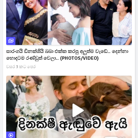
සාරංගයි ඩිනක්ශියි බබා එක්ක කරපු අලුත්ම වැඩේ.. දෙන්නා
හොදටම රණ්ඩුත් වෙලා.. (PHOTOS/VIDEO)
වසර 3 කට පෙර