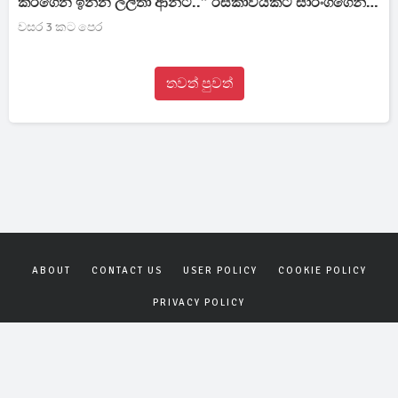
කරගෙන ඉන්න ලලිතා ආන්ටි..” රසිකාවියකට සාරංගගෙන්
ඇඩෙන උත්තරයක්..මුහුණු පොත උඩු යටිකුරු කළ කමෙන්ට්
වසර 3 කට පෙර
සටන..(PHOTOS)
තවත් පුවත්
ABOUT
CONTACT US
USER POLICY
COOKIE POLICY
PRIVACY POLICY
Copyrights © 2026
Gagana News
. All rights reserved.