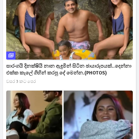
සාරංගයි දිනක්ෂියි නාන ඇඳුමින් සිටින ඡායාරූපයක්..දෙන්නා
එක්ක කැලේ ගිහින් කරපු දේ මෙන්න.(PHOTOS)
වසර 3 කට පෙර