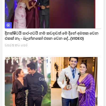
දිනක්ෂිටයි සාරංගටයි නම් කවදාවත් මේ දිනේ අමතක වෙන
එකක් නෑ - බලන්නකෝ එතන වෙන දේ..(VIDEO)
වසර 1 කට පෙර