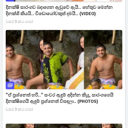
දිනක්ෂි සාරංගව බදාගෙන ඇඩුවේ ඇයි.. හේතුව මෙන්න
දිනක්ශි කියයි.. වීඩොයෝවකුත් දමයි.. (VIDEO)
වසර 3 කට පෙර
"ඒ ප්‍රශ්නෙත් හරී.." සංවර ඇඳුම් අදින්න කියූ, සාරංගගෙයි
දිනක්ෂිගෙයි ඇඳුම් ප්‍රශ්නෙත් විසඳලා.. (PHOTOS)
වසර 3 කට පෙර