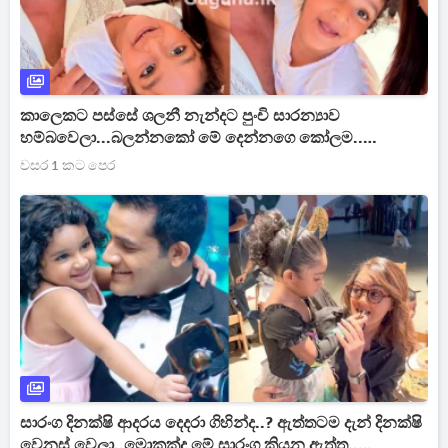
කාලෙකට පස්සේ ශලනී නැන්දට පුංචි සාරන්‍යාව
හම්බවෙලා...බලන්නකෝ මේ දෙන්නගෙ කෝලම..
(PHOTOS)
වසර 1 කට පෙර
සාරංග දිනක්ෂි ආදරය දෙදරා ගිහින්ද..? ඇත්තටම දැන් දිනක්ෂි
වෙනස් වෙලා..මොකක්ද මේ සාරංග කියන ඇත්ත..