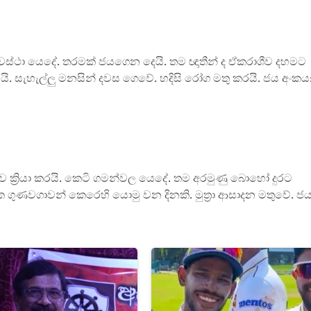
ේ අවස්ථා යෙදේ. තරමක් ජයගෙන දෙයි. තම ඥාතීන් ද ඒකරාශීව දහමට
් කරයි. සැහැල්ලු මනසින් දවස ගෙවේ. හදිසි රෝග මතු කරයි. ජය අංකය
ඒකරාශීව ක්‍රියා කරයි. කෙටි ගමන්වල යෙදේ. තම අරමුණු බොහෝ දුරට
මක ගුණවගාවන් කෙරෙහි යොමු වන දිනකි. මුත්‍රා ආසාදන මතුවේ. ජ