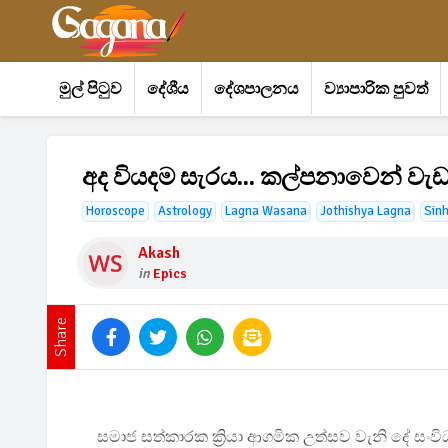
මුල් පිටුව
දේශීය
දේශපාලනය
ව්‍යාපාරික පුවත්
අද වියදම සැරය... කල්පනාවෙන් වැ
Horoscope
Astrology
Lagna Wasana
Jothishya Lagna
Sin
Akash
in
Epics
Share
සමාජ සත්කාරක ක්‍රියා ආගමික උත්සව වැනි දේ සං