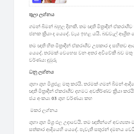
තුලා ලග්නය
ගමන් බිමන් බහුල දිනකි. තම ඥාති මිත්‍රාදීන් ඒක
ජනක ක්‍රියා ද යෙදේ. වැය ඉහළ යයි. බඩවැල් ආශ්‍රි
තම ඥාති හිත මිත්‍රාදීන් ඒකරාශීව උපකාර ද සහිතව ආ
යෙදේ. තරමක් වෙහෙස වන අතර අවිවේකී බව මතු ක
වර්ණය: දුඹුරු
ධනු ලග්නය
ශුභා ශුභ මිශ්‍රඵළ මතු කරයි. තරමක් ගමන් බිමන් ආ
ඥාති මිත්‍රාදීන් ඒකරාශීව දහමට අවතීර්ණව ක්‍රියා 
ජය අංකය: 03 ශුභ වර්ණය: කහ
මකර ලග්නය
ශුභා ශුභ මිශ්‍ර ඵල උදාවෙයි. තම ඥාතීන්ගේ අවශ්‍යතා ම
සත්කාර ආදියෙහි යෙදේ. පැවැති සතුරන් දමනය වෙයි.