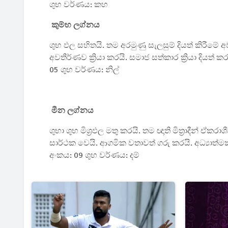
ශුභ වර්ණය: කහ
කුම්භ ලග්නය
ශුභ ඵල සහිතයි. තම අරමුණු සැලසුම් දියත් කිරීම
අවතීර්ණව ක්‍රියා කරයි. සමාජ සත්කාර ක්‍රියා දියත
05 ශුභ වර්ණය: නිල්
මීන ලග්නය
ශුභා ශුභ මිශ්‍රඵල මතු කරයි. තම ඥාති මිත්‍රාදීන් 
සාර්ථක වෙයි. ආගමික වතාවත් ගරු කරයි. අධ්‍යාත්
අංකය: 09 ශුභ වර්ණය: දම්