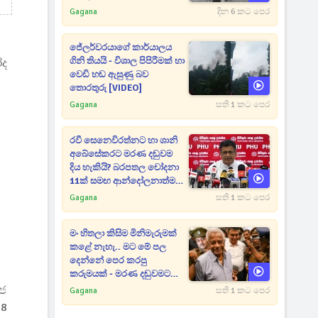
Gagana
දින 6 කට පෙර
ජේලර්වරයාගේ කාර්යාලය
ගිනි තියයි - විශාල පිපිරීමක් හා
ෝද
වෙඩි හඬ ඇසුණු බව
තොරතුරු [VIDEO]
Gagana
සති 1 කට පෙර
රවී සෙනෙවිරත්නට හා ශානි
අබේසේකරට මරණ දඬුවම
දිය හැකියි? බරපතල චෝදනා
11ක් සමඟ ආන්දෝලනාත්මක
ප්‍රකාශයක් [VIDEO]
Gagana
සති 1 කට පෙර
මං හිතලා කිසිම මිනිමැරුමක්
කළේ නැහැ.. මට මේ පල
දෙන්නේ පෙර කරපු
කරුමයක් - මරණ දඬුවමට
කළින් කට ඇරපු පූජිත් හඬා
ාජ
Gagana
සති 1 කට පෙර
වැටෙයි [VIDEO]
08