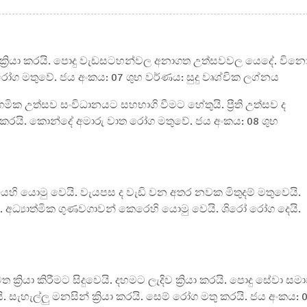
රාශීව ක්‍රියා කරයි. පොදු වැඩසටහන්වල අනාගත උත්සවවල යෙදේ. වින
ත රෝග මතුවේ. ජය අංකය: 07 ශුභ වර්ණය: සුදු වෘශ්චික ලග්නය
ගමික උත්සව සංවිධානයට සහභාගි වීමට හේතුයි. ප්‍රීති උත්සව ද
රයි. කොන්දේ අමාරු වාත රෝග මතුවේ. ජය අංකය: 08 ශුභ
දියෙහි යොමු වෙයි. වැයපස ද වැඩි වන අතර නවක මිතුදම් මතුවෙයි.
කරයි. අධ්‍යාත්මික ගුණවගාවන් කෙරෙහි යොමු වෙයි. ශිරෝ රෝග දෙයි.
ත ක්‍රියා කිරීමට සිදුවෙයි. දහමට ලැදිව ක්‍රියා කරයි. පොදු සේවා සම
 සැහැල්ලු මනසින් ක්‍රියා කරයි. සෙම් රෝග මතු කරයි. ජය අංකය: 