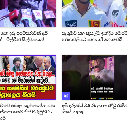
හන දරු පරම්පරාවක් අපි
පැතුම්ට සහ කුසල්ට ඉන්දීය ටෙස්ට
- ටිල්වින් සිල්වාගෙන්
තරගාවලියට සහභාගී නොවෙයි
ිව්වේ බොල හැප්පෙන්න එපා
අපි දරුවෝ ම#ර#ලා ආණ්ඩු රකි
ජ්තපා කමෙනිත් මරුමුවට -
ගියේ නැහැ
යයි