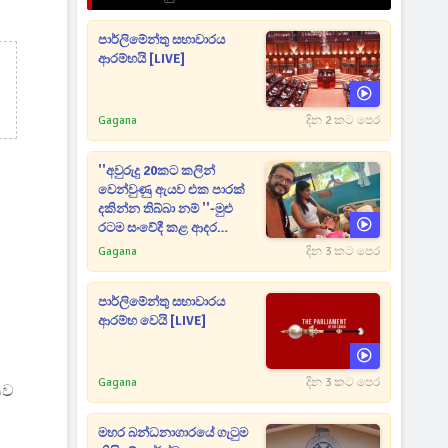
පාර්ලිමේන්තු සභාවාරය
ආරම්භයි [LIVE]
Gagana
දින 2 කට පෙර
''අවුරුදු 20කට කලින්
වෙන්වුණු ඇයව එක පාරක්
දකින්න තිබ්බා නම් ''-මුළු
රටම සංවේදී කළ ආදර
අමරණීය මතකය
Gagana
දින 3 කට පෙර
පාර්ලිමේන්තු සභාවාරය
ආරම්භ වෙයි [LIVE]
Gagana
දින 3 කට පෙර
සව
මහර බන්ධනාගාරයේ ගැටුම