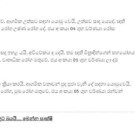
 වේ. ආගමික උත්සව සඳහා යොමු වෙයි. උත්සව සාද යෙදේ. ඥාති
ිරස ගත රෝග උෂ්ණ රෝග දේ. ජය අංකය: 04 ශුභ වර්ණය: රෝස
ද ඉහළ යයි. අවිවේකය ද දෙයි. තම ඥාති මිත්‍රාදීන්ගෙන් සහයෝගය
ේ. වාතාධික රෝග මතුවේ. ජය අංකය: 01 ශුභ වර්ණය: ලා දම්
ීව ක්‍රියා කරයි. ආගමික වතාවන් පුද පූජා වැනි දේ සඳහා යොමුවෙයි.
ර රෝග, මුඛ රෝග මතුවේ. ජය අංකය: 05 ශුභ වර්ණය: රන්වන්
 බයයි.... මෙන්න සාක්ෂි