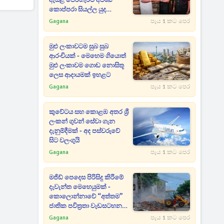
ඇසළ පෙරහැරට අවශ්‍ය
කොප්පරා සියල්ල යුද
හමුදාවෙන් පූජා කරයි
Gagana
පැය 1 කට පෙර
මුළු ලංකාවටම සුබ සුබ
ආරංචියක් - මෙහෙම ගියොත්
මුළු ලංකාවම ගොඩ නොසිතූ
ලෙස ආදායමක් ඉහළට
Gagana
පැය 1 කට පෙර
කුවේටය සහ කොළඹ අතර ශ්‍රී
ලංකන් ගුවන් සේවා ගැන
දැනුම්දීමක් - අද පස්වරුවේ
සිට වලංගුයි
Gagana
පැය 1 කට පෙර
මජිඩ් පෙදෙස පිරිසිදු කිරීමේ
දැවැන්ත මෙහෙයුමක් -
කොලොන්නාවේ “අත්තම”
ජාතික පවිත්‍රතා වැඩසටහන
ඇරඹෙයි
Gagana
පැය 1 කට පෙර