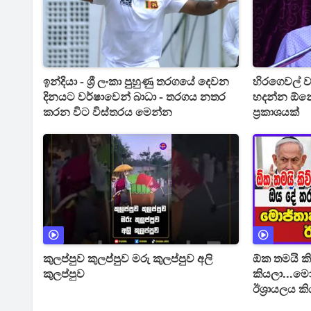
ඉන්දියා - ශ්‍රී ලංකා පුහුණු තරගයේ දෙවන
හිරගෙවල් ව
දිනයට වර්ෂාවෙන් බාධා - තරගය නතර
හදන්න ඕනේ 
කරන විට විස්තරය මෙන්න
ප්‍රකාශයක්
කුලප්පුව කුලප්පුව මරු කුලප්පුව අලි
ඕක තමයි ක
කුලප්පුව
කියලා...මො
ඊශ්‍රායලය කි