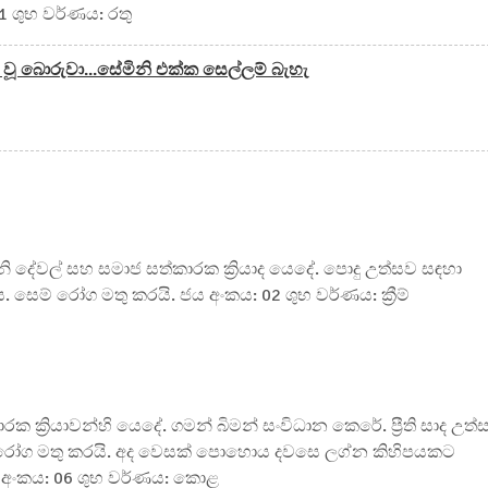
 ශුභ වර්ණය: රතු
වූ බොරුවා...සේමිනි එක්ක සෙල්ලම් බැහැ
නි දේවල් සහ සමාජ සත්කාරක ක්‍රියාද යෙදේ. පොදු උත්සව සඳහා
ෙම් රෝග මතු කරයි. ජය අංකය: 02 ශුභ වර්ණය: ක්‍රීම්
ාරක ක්‍රියාවන්හි යෙදේ. ගමන් බිමන් සංවිධාන කෙරේ. ප්‍රීති සාද උත්
ුඛ රෝග මතු කරයි. අද වෙසක් පොහොය දවසෙ ලග්න කිහිපයකට
 අංකය: 06 ශුභ වර්ණය: කොළ