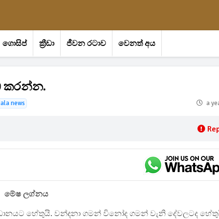
ගොසිප්
ක්‍රීඩා
ජීවන රටාව
වෙනත් අය
ඩ කරන්න.
hala news
a ye
Rep
මේෂ ලග්නය
විධානයට හේතුයි. වන්දනා ගමන් විනෝද ගමන් වැනි දේවලටද හේතුය