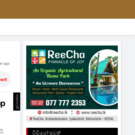
ar ago
ort
ප්‍රචාරණය
ි.
වීඩියෝ පුවත්