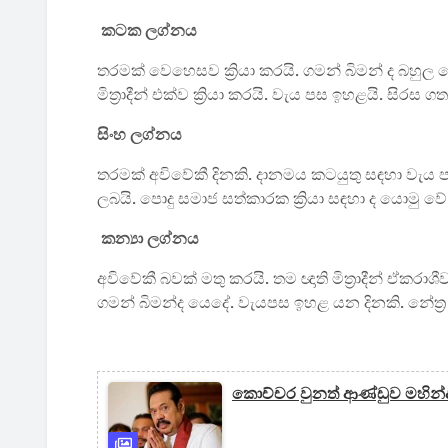
කටක ලග්නය
තරමක් වෙහෙසව ක්‍රියා කරයි. ගමන් බිමන් ද බහුල
මිත්‍රාදීන් එක්ව ක්‍රියා කරයි. වැය පස ඉහළයි. ස
සිංහ ලග්නය
තරමක් අවිවේකී දිනකි. දානමය කටයුතු සඳහා වැය පස
ලබයි. පොදු සමාජ සත්කාරක ක්‍රියා සඳහා ද යොමු ව
කන්‍යා ලග්නය
අවිවේකී බවක් මතු කරයි. තම ඥාති මිත්‍රාදීන් ඒකරාශ
ගමන් බිමන්ද යෙදේ. වැයපස ඉහළ යන දිනකි. නේත්‍
කොච්චර වුනත් ආණ්ඩුව මහින්දට