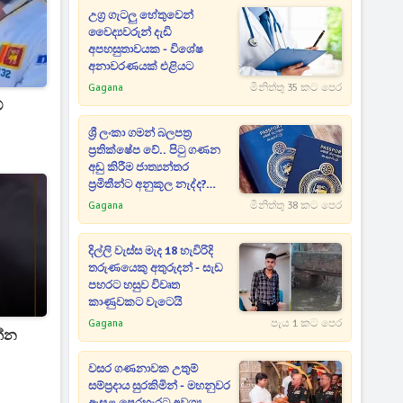
උග්‍ර ගැටලු හේතුවෙන්
වෛද්‍යවරුන් දැඩි
අපහසුතාවයක - විශේෂ
අනාවරණයක් එළියට
Gagana
මිනිත්තු 35 කට පෙර
්
ශ්‍රී ලංකා ගමන් බලපත්‍ර
ප්‍රතික්ෂේප වේ.. පිටු ගණන
අඩු කිරීම ජාත්‍යන්තර
ප්‍රමිතීන්ට අනුකූල නැද්ද?
බරපතළ චෝදනාවක්
Gagana
මිනිත්තු 38 කට පෙර
දිල්ලි වැස්ස මැද 18 හැවිරිදි
තරුණයෙකු අතුරුදන් - සැඩ
පහරට හසුව විවෘත
කාණුවකට වැටෙයි
Gagana
පැය 1 කට පෙර
න්න
වසර ගණනාවක උතුම්
සම්ප්‍රදාය සුරකිමින් - මහනුවර