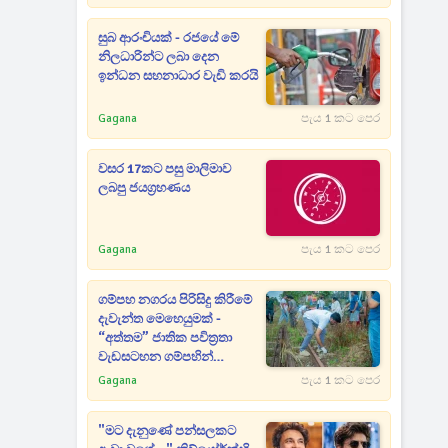
සුබ ආරංචියක් - රජයේ මේ
නිලධාරින්ට ලබා දෙන
ඉන්ධන සහනාධාර වැඩි කරයි
Gagana
පැය 1 කට පෙර
වසර 17කට පසු මාලිමාව
ලබපු ජයග්‍රහණය
Gagana
පැය 1 කට පෙර
ගම්පහ නගරය පිරිසිදු කිරීමේ
දැවැන්ත මෙහෙයුමක් -
“අත්තම” ජාතික පවිත්‍රතා
වැඩසටහන ගම්පහින්
ඇරඹෙයි
Gagana
පැය 1 කට පෙර
"මට දැනුණේ පන්සලකට