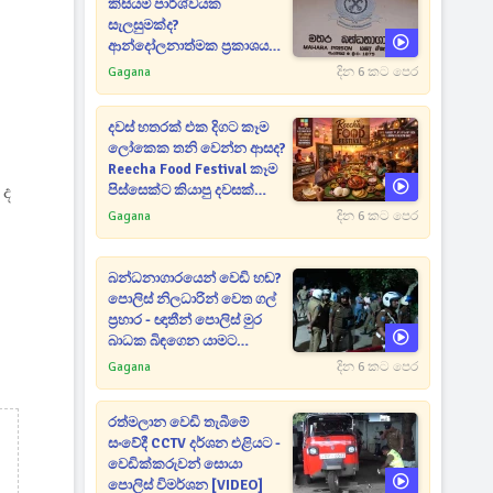
කිසියම් පාර්ශ්වයක
සැලසුමක්ද?
ආන්දෝලනාත්මක ප්‍රකාශයක්
එළියට [VIDEO]
Gagana
දින 6 කට පෙර
දවස් හතරක් එක දිගට කෑම
ලෝකෙක තනි වෙන්න ආසද?
Reecha Food Festival කෑම
 ද
පිස්සෙක්ට කියාපු දවසක්
මෙන්න
Gagana
දින 6 කට පෙර
බන්ධනාගාරයෙන් වෙඩි හඬ?
පොලිස් නිලධාරින් වෙත ගල්
ප්‍රහාර - ඥාතීන් පොලිස් මුර
බාධක බිඳගෙන යාමට
උත්සාහයක [VIDEO]
Gagana
දින 6 කට පෙර
රත්මලාන වෙඩි තැබීමේ
සංවේදී CCTV දර්ශන එළියට -
වෙඩික්කරුවන් සොයා
පොලිස් විමර්ශන [VIDEO]