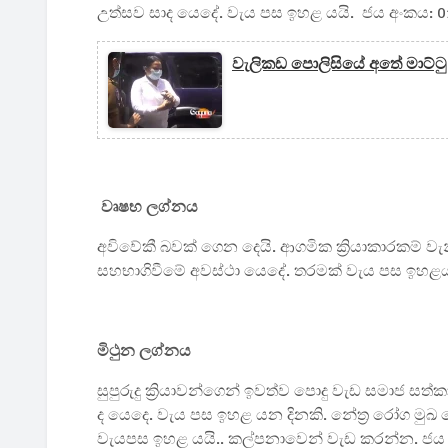
උත්සව සාද යෙදේ. වැය පස ඉහළ යයි. ජය අංකය: 01
වැලිකඩ පොලිසියේ අතේ මාට්ටු 
වෘෂභ ලග්නය
අවිවේකී බවක් ගෙන දෙයි. ආගමික ක්‍රියාකාරකම් වැ
සහභාගිවීමේ අවස්ථා යෙදේ. තරමක් වැය පස ඉහළය. ස
මිථුන ලග්නය
සුපුරුදු ක්‍රියාවන්ගෙන් ඉවත්ව පොදු වැඩ සමාජ සත්ක
ද යෙදෙ. වැය පස ඉහළ යන දිනකි. නේත්‍ර රෝග ම
වැයපස ඉහළ යයි.. කල්පනාවෙන් වැඩ කරන්න. ජය