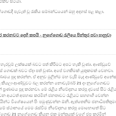
්ව සිටියා.
ගේගොඩදී පැවැත් වූ රැකිය සම්බන්ධයෙන් ඔහු අදහස් පළ කළා.
රචාර කරනවට දෙහි කපයි - නුගේගොඩ රැලියෙ පින්තූර පවා හදපුවා
ැරවුම් ලක්ෂයක් බවට පත් කිරිමට අපට හැකි වුණා. ආණ්ඩුවේ
් ගොඩක් බවට ඒදා පත් වුණා. අපේ වගකීමක් යුතුකමක් වෙනවා.
රණාමය පුද කරන්න. ඒ අනුව මුලින්ම මහ වැසි මැද ආණ්ඩුවේ අනේ
රනු කියලා ආණ්ඩුවට බල කරන්න නොවැම්බර් 21 දා නුගේගොඩට
්‍රණාමය පුද කරනවා. මේ රැළිය නිවේදනය කරපු දවසේ සිට රැළි
වන අයටත් අපහාස කරමින් ජනතාවට රැළියට සහභාගි වෙන්න
යින්ට විශේෂයෙන් පිං පමුණුවන්න ඕනි. ඇත්තෙනිම ජනාධිපතිතුම
ි මේ ස්ථානයේ මෙම රැස්වීම නිවේදනය කරපු මොහොතේ සිට
ගේගොඩ 21 නුගේගොඩ කියන එක මන්ත්‍රයක් වගේ ජප කරමින්