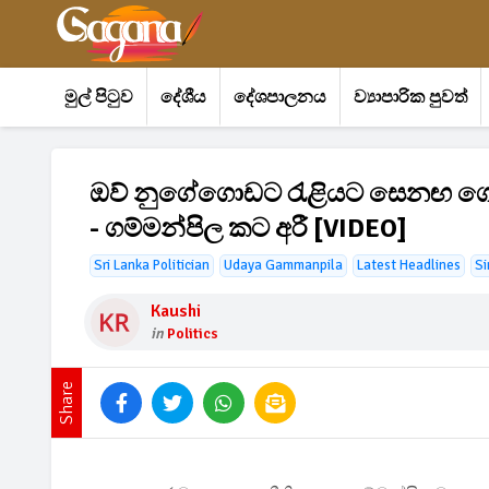
මුල් පිටුව
දේශීය
දේශපාලනය
ව්‍යාපාරික පුවත්
ඔව් නුගේගොඩට රැළියට සෙනඟ ගේ
- ගම්මන්පිල කට අරී [VIDEO]
Sri Lanka Politician
Udaya Gammanpila
Latest Headlines
Si
Kaushi
in
Politics
Share