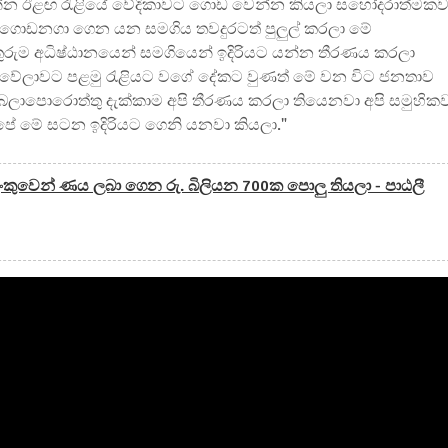
න ඊළඟ රැළියේ වේදිකාවට ගොඩ වෙන්න කියලා සහෝදරාත්මක
 ගොඩනගා ගෙන යන සමගිය තවදුරටත් පුලුල් කරලා මේ
ුරුම අධිෂ්ඨානයෙන් සමගියෙන් ඉදිරියට යන්න තීරණය කරලා
 වේලාවට පළමු රැළියට වගේ දේකට වුණත් මේ වන විට ජනතාව
බලාපොරොත්තු දැක්කාම අපි තීරණය කරලා තියෙනවා අපි සමුහික
පේ මේ සටන ඉදිරියට ගෙනි යනවා කියලා."
කුවෙන් ණය ලබා ගෙන රු. බිලියන 700ක පොලු තියලා - පාඨලී