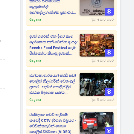
කිසියම් පාර්ශ්වයක
සැලසුමක්ද?
ආන්දෝලනාත්මක ප්‍රකාශයක්
එළියට [VIDEO]
Gagana
දින 4 කට පෙර
දවස් හතරක් එක දිගට කෑම
ම
ලෝකෙක තනි වෙන්න ආසද?
Reecha Food Festival කෑම
පිස්සෙක්ට කියාපු දවසක්
මෙන්න
Gagana
දින 4 කට පෙර
බන්ධනාගාරයෙන් වෙඩි හඬ?
පොලිස් නිලධාරින් වෙත ගල්
ප්‍රහාර - ඥාතීන් පොලිස් මුර
බාධක බිඳගෙන යාමට
උත්සාහයක [VIDEO]
Gagana
දින 5 කට පෙර
රත්මලාන වෙඩි තැබීමේ
සංවේදී CCTV දර්ශන එළියට -
වෙඩික්කරුවන් සොයා
පොලිස් විමර්ශන [VIDEO]