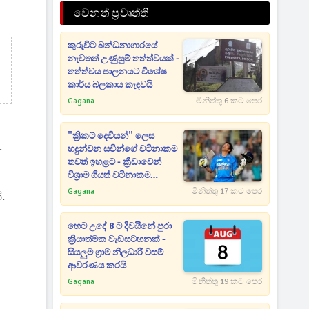
වෙනත් ප්‍රවෘත්ති
කුරුවිට බන්ධනාගාරයේ
නැවතත් උණුසුම් තත්ත්වයක් -
තත්ත්වය පාලනයට විශේෂ
කාර්ය බලකාය කැඳවයි
Gagana
මිනිත්තු 6 කට පෙර
"ක්‍රිකට් දෙවියන්" ලෙස
.
හදුන්වන සචින්ගේ වටිනාකම
තවත් ඉහළට - ක්‍රීඩාවෙන්
විශ්‍රාම ගියත් වටිනාකම
අඩුවෙලා නැහැ
Gagana
මිනිත්තු 17 කට පෙර
.
හෙට උදේ 8 ට දිවයිනේ පුරා
ක්‍රියාත්මක වැඩසටහනක් -
සියලුම ග්‍රාම නිලධාරී වසම්
ආවරණය කරයි
Gagana
මිනිත්තු 19 කට පෙර