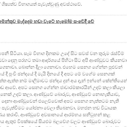
ිෂ්‍යත්ව විභාගයත් පැවැත්වුණු අවස්ථාවේ.
ර්ලිමේන්තුව මැද්දෙම හඩා වැටේ හැමෝම සංවේදී වේ
ට පෙනී සිටියා. සෑම විභාග දිනකම උදේ සිට සවස් වන තුරුම රැස්වීම්
 ඔවා දෙනු පරහට තමා ආදර්ශයේ පිහිටා සිට අපි ආණ්ඩුවට කියනවා
 ගෙනාවා. බොන්න දීලා ගෙනාවා. එහෙම සෙනග ගේන්න පුළුවන්
දී පුංචි ඡන්දයේ දී මැයි දිනයේ දී අපට මේ වගේම සෙනගක්
ිත්ත ඇත්ත නම් මාලිමාවට ඡන්දය දුන් අය දැන් ඉන්නේ කේන්තියෙන්
ොඩ ආවේ. අපට සෙනග ගේන්න ජාවාරම්කාරයින් උදව් කලා කියලා
දෙනෙක් උදව් කලා. ආණ්ඩුවේ බොරුව, ආණ්ඩුවේ නොහැකියාව,
 දෙනා ආණ්ඩුවෙන් එලෙව්වොත් අපට සෙනග නැත්තටම නැති
්වීම පැවැත්වීමට යෝජනා වෙලා තිබෙනවා. මහජන හඬ විධායක
රණය කරාවි. ආණ්ඩුවේ අවසානයේ ආරම්භය සනිටුහන් කළ
ගය ඇතුළු විපක්ෂයේ සියළුම බලවේග වලට ආණ්ඩුවේ බොරුවට