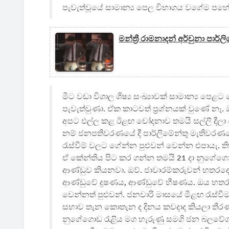
පැවැත්වූයේ සාමාන්‍ය පෙල විභාගය වගේම පහේ ශ
මන්ත්‍රී රාමනාදන් අර්චුනා පා
මීට වඩා විශාල ශිෂ්‍ය සංඛ්‍යාවක් සාමාන්‍ය පෙළ
පැවැත්වුණා. ඒක කාටවත් ප්‍රශ්නයක් වුණේ නෑ.
අපට එල්ල කළ ඊළඟ චෝදනාව තමයි සල්ලි දීලා
නම් ජනපතිවරණයේ දී පාර්ලිමේන්තු මැතිවරණයේ 
රැස්වීම් වලට ගේන්න පුළුවන් වෙන්න එපායැ. ත
ඒ කේන්තිය පිට කර ගන්න තමයි 21 දා නුගේග
ආණ්ඩුව කියනවා. ඔව්. ජාවාරම්කරුවන් හතර
ආණ්ඩුවේ දූෂණය, ආණ්ඩුවේ භීෂණය. ඔය හතර
වෙන්නත් පුළුවන්. ජනවාරි මාසයේ මීළඟ රැස
සභාව තැන කොතැන ද දිනය කවදාද කියලා තී
නුගේගොඩ රැළිය මග හැරුණු සමගි ජන බලවේ