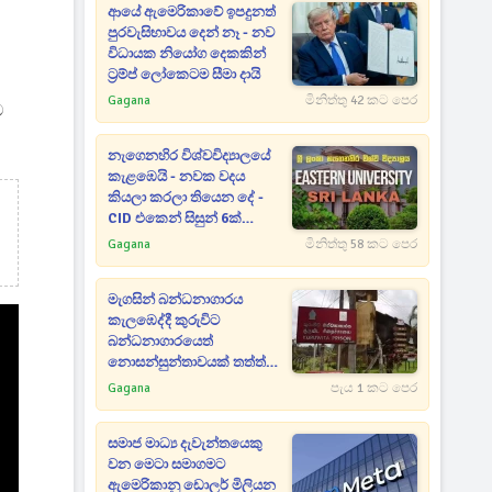
ව
ආයේ ඇමෙරිකාවේ ඉපදුනත්
පුරවැසිභාවය දෙන් නෑ - නව
විධායක නියෝග දෙකකින්
ට්‍රම්ප් ලෝකෙටම සීමා දායි
Gagana
මිනිත්තු 42 කට පෙර
ව
නැගෙනහිර විශ්වවිද්‍යාලයේ
කැළඹෙයි - නවක වදය
කියලා කරලා තියෙන දේ -
CID එකෙන් සිසුන් 6ක්
අත්අඩංගුවට
Gagana
මිනිත්තු 58 කට පෙර
මැගසින් බන්ධනාගාරය
කැලඹෙද්දී කුරුවිට
බන්ධනාගාරයෙත්
නොසන්සුන්තාවයක් තත්ත්වය
පාලනයට පොලිසියෙන් කඳුළු
Gagana
පැය 1 කට පෙර
ගෑස්
සමාජ මාධ්‍ය දැවැන්තයෙකු
වන මෙටා සමාගමට
ඇමෙරිකානු ඩොලර් මිලියන