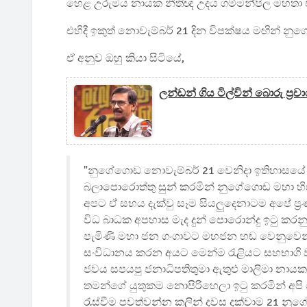
හෙළ උරුමය නායක නීතිඥ උදය ගම්මන්පිල මහතා එක
එහිදී ඉකුත් නොවැම්බර් 21 දින විපක්ෂය මඟින් නු
ඒ අනුව ඔහු කියා සිටියේ,
ලන්ඩන් ගිය ටිල්වින් බොරු ප්‍
"නුගේගොඩ නොවැම්බර් 21 වෙනිදා ඉතිහාසයේ හ
බලාපොරොත්තු සුන් කරමින් නුගේගොඩ මහා හිස
අපට ඒ සහය දැක්වු සෑම සියලුදෙනාටම අපේ ප්‍
විධ බාධක අපහාස මැද දුන් පොරොන්දු ඉටු ක
පැමිණි මහා ජන ගංගාවට මහජන හඬ වෙනුවෙන් ප
සංවිධානය කරන අයට මෙන්ම රැළියට සහභාගි 
ජවය සපයපු ජනාධිපතිතුමා ඇතුළු මාලිමා නායක
තමන්ගේ යුතුකම නොපිරිහෙලා ඉටු කරමින් අප
රැස්වීම පවත්වන්න කලින් දවස දක්වාම 21 නු