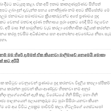
ලබා දීමට කටයුතු කළා. ඒක අපි ඉතාම කෘතගුණපුර්ණව සිහිපත්
ින් අපට ලබා දුන් දැවැන්ත සහය නොතිබුණා නම් අපට කිසිසේත්ම මේ
ුම ජනමාධ්‍ය සමාජමාධ්‍ය ක්‍රියාකරුවන්ට අපේ ප්‍රණාමය පුද
ට වෙනස් මතවාද දරණ ඉතිහාසය පුරා දෙකට බෙදී සිටි බලවේග
. අපි මාස 7ක් සාමුහිකව වැඩ කරලා ඓතිහාසික රැළියක් කරන්න
්ශනය කරපු ඉවසීම අධිෂ්ඨානය සහ අන්‍යෝන්‍ය අවබෝධය නිසා. සෑ
සභා.
 නම් මම හිරේ දැම්මත් ඒක කියනවා මාලිමාවේ නෙමෙයි මොකා
ක් කට අරියි
කමිටුව වෙනුවෙන් ප්‍රණාමය පුද කරනවා. විදුලිය කපලා ස්පීකර්
 කරන්න පුළුවන් කියා ආණ්ඩුව හිතනවා නම් අනුර
ිදා නුගේගොඩින් ඇති කළ විරෝධයේ ගිනි සිසිල මහා ගිනි
ාජ්‍ය පාලනයෙන් පලායනතුරුම රට පුරා සිසිරා යනවා කියන
 මේ අය විවිධ උපක්‍රම පාවිච්චි කලා. හිට්ලර්ගේ ගෙස්ටාපෝ