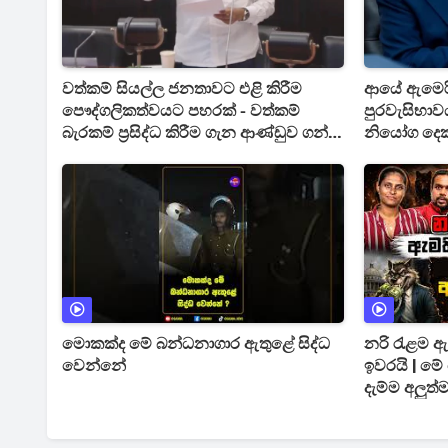
වත්කම් සියල්ල ජනතාවට එළි කිරීම
ආයේ ඇමෙරි
පෞද්ගලිකත්වයට පහරක් - වත්කම්
පුරවැසිභාව
බැරකම් ප්‍රසිද්ධ කිරීම ගැන ආණ්ඩුව ගන්න
නියෝග දෙකක
යන අලුත්ම තීරණය මෙන්න
දායි
මොකක්ද මේ බන්ධනාගාර ඇතුළේ සිද්ධ
නරි රැළම 
වෙන්නේ
ඉවරයි | ම
දැම්ම අලුත්