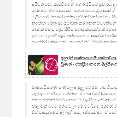
අපිටත් වඩා කැපවීමෙන් මේ රැස්විමට ප්‍රචාරය 
කරනවා. ජනමාධ්‍ය සහ සමාජ මාධ්‍ය ක්‍රියාකාර
රැළිය සාර්ථක කර ගන්න පුළුවන් වන්නේ නෑ. සියල
කරන්න මේක අවස්ථාවක් කර ගන්නවා. එකිනෙක
දෙකක් එකට වැඩ කිරීම පහසු කටයුත්තක් නොවේ
පුළුවන් වුණේ සෑම පක්ෂයකම නායකයින් ප්‍රදර
සහෝදර පක්ෂයකම නායකයින්ට මධ්‍යම කාරක
අනුරත් ගෝතයා නම් තක්කඩියා
වුණත් - ජනප්‍රිය ගායන ශිල්පියෙ
කෘත්‍යාධිකරණ මණ්ඩල ඇතුලු මහජන හඬ විධායක 
ගලවලා ආණ්ඩුවට තිබෙන ජනතා විරෝධය පාලනය
ජනපතිතුමනි ඔබට හොදටම වැරදිලා. අපි 21 වෙන
ජාලාවක් බවට පත් වෙලා මේ මව්බිමේ සතුරන් ර
විශ්වාසය අපට අද ඇති වෙලා තියෙනවා. ඒ වගේම