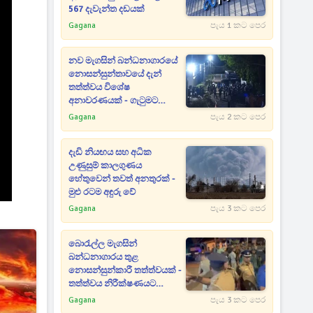
567 දැවැන්ත දඩයක්
Gagana
පැය 1 කට පෙර
නව මැගසින් බන්ධනාගාරයේ
නොසන්සුන්තාවයේ දැන්
තත්ත්වය විශේෂ
අනාවරණයක් - ගැටුමට
හේතුවත් හෙළිවෙයි
Gagana
පැය 2 කට පෙර
දැඩි නියඟය සහ අධික
උණුසුම් කාලගුණය
හේතුවෙන් තවත් අනතුරක් -
මුළු රටම අඳුරු වේ
Gagana
පැය 3 කට පෙර
බොරැල්ල මැගසින්
බන්ධනාගාරය තුළ
නොසන්සුන්කාරී තත්ත්වයක් -
තත්ත්වය නිරීක්ෂණයට
ඩ්‍රෝන යානා ද යොදවයි
Gagana
පැය 3 කට පෙර