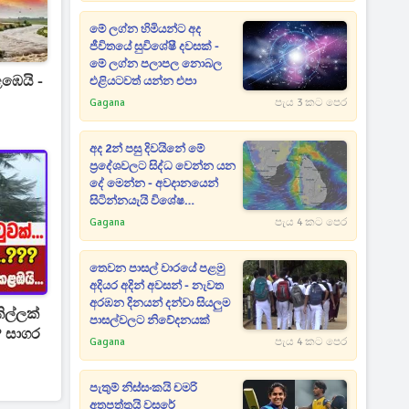
මේ ලග්න හිමියන්ට අද
ජීවිතයේ සුවිශේෂී දවසක් -
මේ ලග්න පලාපල නොබල
ඹෙයි -
එළියටවත් යන්න එපා
Gagana
පැය 3 කට පෙර
අද 2න් පසු දිවයිනේ මේ
ප්‍රදේශවලට සිද්ධ වෙන්න යන
දේ මෙන්න - අවදානයෙන්
සිටින්නයැයි විශේෂ
නිවේදනයක්
Gagana
පැය 4 කට පෙර
තෙවන පාසල් වාරයේ පළමු
අදියර අදින් අවසන් - නැවත
අරඹන දිනයන් දන්වා සියලුම
ිල්ලක්
පාසල්වලට නිවේදනයක්
? සාගර
Gagana
පැය 4 කට පෙර
පැතුම් නිස්සංකයි චමරි
අතපත්තුයි වසරේ