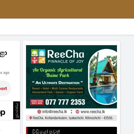
ළා
hs ago
ort
ප්‍රචාරණය
ු
වීඩියෝ පුවත්