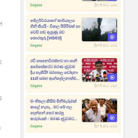
Gagana
දින 5 කට පෙර
ජේලර්වරයාගේ කාර්යාලය
්
ගිනි තියයි - විශාල පිපිරීමක් හා
වෙඩි හඬ ඇසුණු බව
තොරතුරු [VIDEO]
Gagana
දින 5 කට පෙර
ද
රවී සෙනෙවිරත්නට හා ශානි
අබේසේකරට මරණ දඬුවම
දිය හැකියි? බරපතල චෝදනා
11ක් සමඟ ආන්දෝලනාත්මක
ප්‍රකාශයක් [VIDEO]
Gagana
දින 5 කට පෙර
්
මං හිතලා කිසිම මිනිමැරුමක්
කළේ නැහැ.. මට මේ පල
දෙන්නේ පෙර කරපු
කරුමයක් - මරණ දඬුවමට
කළින් කට ඇරපු පූජිත් හඬා
Gagana
දින 5 කට පෙර
ය
වැටෙයි [VIDEO]