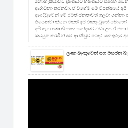
නොහැකියාවට දූෂණයට භීෂණයට එරෙහි වෙන්
ආරාධනා කරනවා. ඒ වගේම මේ විපක්ෂ‍යේ අපි
ආ‍ණ්ඩුවෙන් මේ රටත් ජනතාවත් ගලවා ගන්නා ත
තියෙනවා කියන එකත් අපි එකතු වුනේ බොහෝ
අපි ගැන තබා තියෙන කන්දකට වඩා උස ඒ මහා 
කටයුතු කරමින් මේ ආණ්ඩුව ගෙදර යනතුරුම අ
ලංකා බැංකුවෙන් සහ මහජන බැං