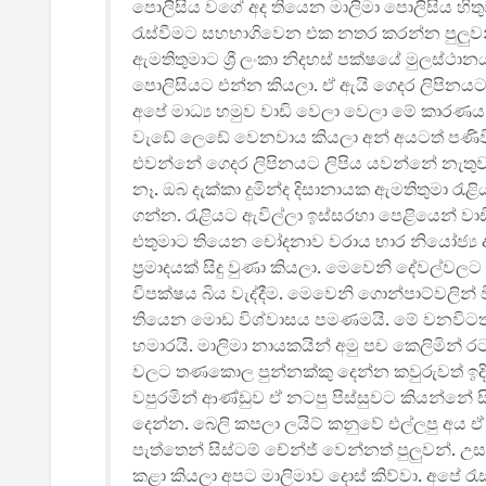
පොලිසිය වගේ අද තියෙන මාලිමා පොලිසිය හිත
රැස්වීමට සහභාගිවෙන එක නතර කරන්න පුලුවන් ක
ඇමතිතුමාට ශ්‍රී ලංකා නිදහස් පක්ෂයේ මුලස්ථ
පොලිසියට එන්න කියලා. ඒ ඇයි ගෙදර ලිපින
අපේ මාධ්‍ය හමුව වාඩි වෙලා වෙලා මේ කාරණ
වැඩේ ලෙඩේ වෙනවාය කියලා අන් අයටත් පණිවිඩයක
එවන්නේ ගෙදර ලිපිනයට ලිපිය යවන්නේ නැතු
නෑ. ඔබ දැක්කා දුමින්ද දිසානායක ඇමතිතුමා රැ
ගන්න. රැළියට ඇවිල්ලා ඉස්සරහා පෙළියෙන් ව
එතුමාට තියෙන චෝදනාව වරාය භාර නියෝජ්‍ය 
ප්‍රමාදයක් සිදු වුණා කියලා. මෙවෙනි දේවල්ව
විපක්ෂය බිය වැද්දීම. මෙවෙනි ගොන්පාට්වලින්
තියෙන මොඩ වි‍ශ්වාසය පමණමයි. මේ වනවිටත් ද
හමාරයි. මාලිමා නායකයින් අමු පච කෙලිමින් 
වලට තණකොල පුන්නක්කු දෙන්න කවුරුවත් ඉදිරිප
වපුරමින් ආණ්ඩුව ඒ නටපු පිස්සුවට කියන්නේ සිස්
දෙන්න. බෙලි කපලා ලයිට් කනුවේ එල්ලපු අ
පැත්තෙන් සිස්ටම් චේන්ජ් වෙන්නත් පුලුවන්.
කළා කියලා අපට මාලිමාව දොස් කිව්වා. අපේ රැ