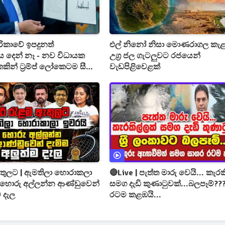
කාවේ ඉපදුනත්
එල් නිනෝ නිසා මොණරාගල කැළ
ය දෙන් නෑ - නව විධායක
උග්‍ර ජල ගැටලුවට රජයෙන්
ින් ට්‍රම්ප් ලෝකෙටම සීමා
වැඩපිළිවෙළක්
ඇතුලට | ඇමතිලා හොරාකලා
🔴Live | පැත්ත මාරු වෙයි... කැරක
ේ හොරු අල්ලන්න ආණ්ඩුවෙන්
සමග දැඩි කුණාටුවක්...බලපෑම්??
ම දැල
රටම කළඹයි...