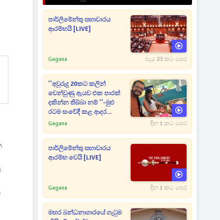
පාර්ලිමේන්තු සභාවාරය
ආරම්භයි [LIVE]
Gagana
පැය 23 කට පෙර
''අවුරුදු 20කට කලින්
වෙන්වුණු ඇයව එක පාරක්
දකින්න තිබ්බා නම් ''-මුළු
රටම සංවේදී කළ ආදර
අමරණීය මතකය
Gagana
දින 1 කට පෙර
ක
පාර්ලිමේන්තු සභාවාරය
ආරම්භ වෙයි [LIVE]
ය
Gagana
දින 1 කට පෙර
ා
මහර බන්ධනාගාරයේ ගැටුම