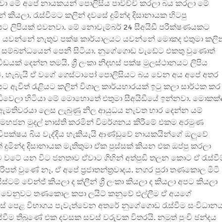
ුවා මේ අපේ නායකයන් පොලිසිය පාවිච්චි කරලා බය කරලා මේ
ියලා. රැස්වීමට කලින් දවසේ දුමින්ද දිසානායක හිටපු
ානයට ලිපියක් එවනවා. මේ නොවැම්බර් 24 සීඅයිඩී පරීක්ෂණයකට
යට යවන්නේ නැතුව පක්ෂ කාර්යාලයට යවන්නේ මොකද එතුමා කලින
ය සම්බන්ධයෙන් පෙනී සිටියා. නුගේගොඩ වැඩේට එකතු වුණොත්
් දෙන්න තමයි. ශ්‍රී ලංකා නිදහස් පක්ෂ මුලස්ථානයට ලිපිය
ව. හැබැයි ඒ වගේ ගෙස්ටාපෝ පොලිසියට බය වෙන අය අපේ අතර
ළියට ඇවිත් රැළියට කලින් විශාල කාර්යභාරයක් ඉටු කලා සාර්ථක කර
ාඩිවෙලා හිටියා මේ මොහොතේ එතුමා සීඅයිඩීයේ ඉන්නවා. මොකක්
ඇමතිවරයා ලෙස ලැබුණු නිල ආයුධය නැවත භාර දෙන්න යම්
ලට මහජන මුදල් නාස්ති කරමින් විමර්ශනය කිරීමේ එකම අරමුණ
 විපක්ෂය බිය වැද්දිය හැකියැයි ආණ්ඩුවේ නායකයින්ගේ ඔලුවේ
ුමින්ද දිසානායක මැතිතුමා ඒක පුස්සක් කියන එක ඔප්පු කරලා
රට වටේ යන විට ජනතාව ඒවාට ගිහින් අත්පුඩි තලන කොට ඒ රැස්වීම
ත් වුණේ නෑ. ඒ අපේ ප්‍රජාතන්ත්‍රවාදය. නගර පුරා තණකොල මිටි
ටම් චේන්ජ් කියලා ද ක්ලීන් ශ්‍රී ලංකා කියලා ද කියලා අපට කියලා
ය ඒ වෙනුවට තණකොල කපා ලයිට් කනුවේ එල්ලීම ඒ අයගේ
 උසස් පෙළ විභාගය පැවැත්වෙන අතරේ නුගේගොඩ රැස්වීම සංවිධාන
ස්වීම තිබුණේ එක දවසක සවස් වරුවක විතරයි. නමුත් පුංචි ඡන්දය