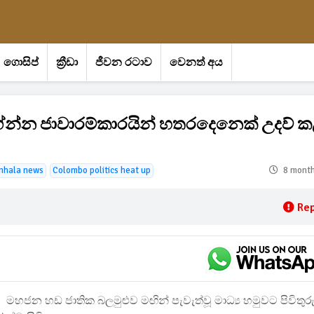
ගොසිප්
ක්‍රීඩා
ජීවන රටාව
වෙනත් අය
න්න ජාවාරම්කාරයින් හතරදෙනෙක් උදව් ක
nhala news
Colombo politics heat up
8 mont
Rep
මහජන හඩ ජාතික බලමුළුව මඟින් පැවැත්වූ මාධ්‍ය හමුවට පිවිතුර