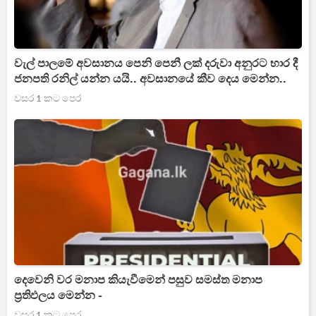
වැල් පාලමේ අවසානය පෙනි පෙනී ලක් දරුවා අනුරට භාර දී
ජනපති රනිල් යන්න යයි.. අවසානයේ කීව දෙය මෙන්න..
වසර 1 කට පෙර
දෙවෙනි වර මනාප කියැවීමෙන් පසුව සමස්ත මනාප
ප්‍රතිඵලය මෙන්න -
වසර 1 කට පෙර