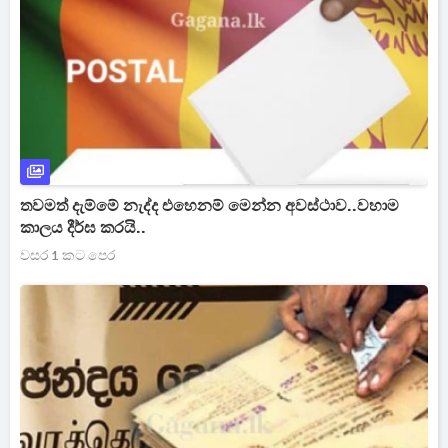
තවමත් දැම්මේ නැද්ද එහෙනම් මෙන්න අවස්ථාව..වහාම
කාලය දීර්ඝ කරයි..
වසර 1 කට පෙර