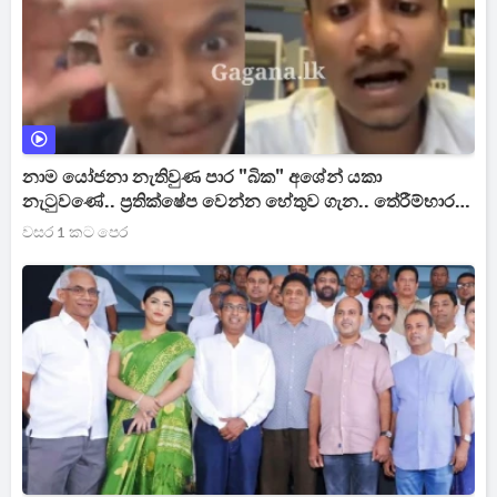
නාම යෝජනා නැතිවුණ පාර "බික" අශේන් යකා
නැටුවණේ.. ප්‍රතික්ෂේප වෙන්න හේතුව ගැන.. තේරීම්භාර
නිළධාරීවරයා කීව දෙය මෙන්න..(VIDEO)
වසර 1 කට පෙර