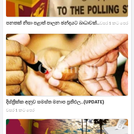
පනතක් නිසා පළාත් පාලන ඡන්දයට බාධාවක්..
වසර 1 කට පෙර
දිස්ත්‍රික්ක අනුව සමස්ත මනාප ප්‍රතිඵල..(UPDATE)
වසර 1 කට පෙර