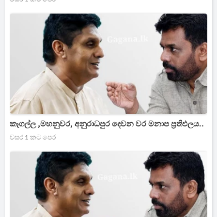
කෑගල්ල ,මහනුවර, අනුරාධපුර දෙවන වර මනාප ප්‍රතිඵලය..
වසර 1 කට පෙර