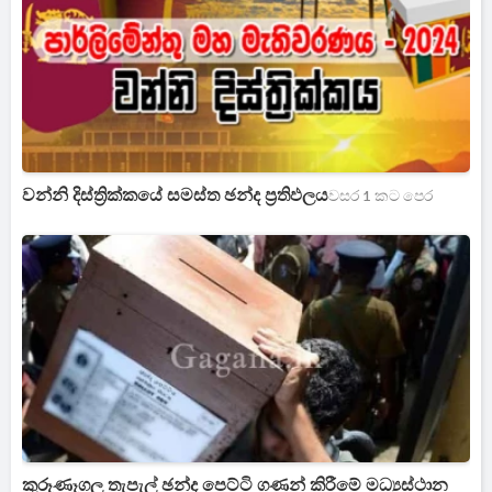
වන්නි දිස්ත්‍රික්කයේ සමස්ත ඡන්ද ප්‍රතිඵලය
වසර 1 කට පෙර
කුරූණෑගල තැපැල් ඡන්ද පෙට්ටි ගණන් කිරීමේ මධ්‍යස්ථාන