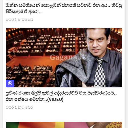
ඔන්න සමගියෙන් කොළඹින් ජනපති සටනට එන අය.. හිටපු
පිරිසකුත් ඒ අතර...
වසර 1 කට පෙර
ප්‍රවීණ රංගන ශිල්පී කමල් අද්දරආරච්චි මහ මැතිවරණයට..
එන පක්ෂය මෙන්න..(VIDEO)
වසර 1 කට පෙර