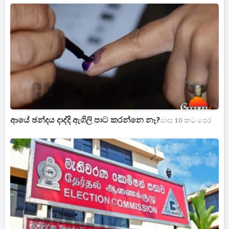
ආයේ ඡන්දය දාද්දි ඇගිලි පාට කරන්නෙ නෑ?
මාස 10 කට පෙර