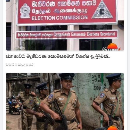
ජනතාවට මැතිවරණ කොමිසමෙන් විශේෂ ඉල්ලීමක්..
වසර 1 කට පෙර