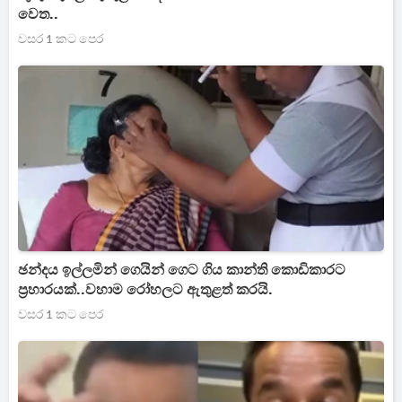
වෙත..
වසර 1 කට පෙර
ඡන්දය ඉල්ලමින් ගෙයින් ගෙට ගිය කාන්ති කොඩිකාරට
ප්‍රහාරයක්..වහාම රෝහලට ඇතුළත් කරයි.
වසර 1 කට පෙර