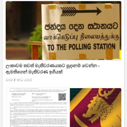
ලංකාවම තවත් මැතිවරණයකට සූදානම් වෙන්න -
ඇමතිගෙන් මැතිවරණ ඉගියක්
මාස 2 කට පෙර