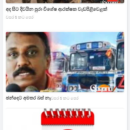
අද සිට දිවයින පුරා විශේෂ ආරක්ෂක වැඩපිළිවෙළක්
වසර 1 කට පෙර
ඡන්දෙට අමතර බස් නෑ
වසර 1 කට පෙර