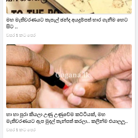
මහ මැතිවරණයට තැපැල් ඡන්ද අයදුම්පත් භාර ගැනීම හෙට
සිට ..
වසර 1 කට පෙර
හා හා පුරා කියලා උණු උණුවේම කට්ටියක්, මහ
මැතිවරණයට ඇප මුදල් තැන්පත් කරලා.. කලින්ම එයාලලු..
වසර 1 කට පෙර