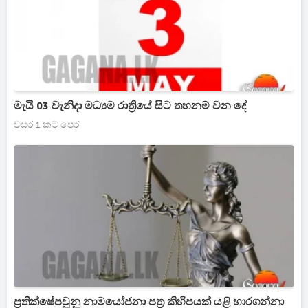
මැයි 03 වැනිදා මධ්‍යම රාත්‍රියේ සිට තහනම් වන දේ
වසර 1 කට පෙර
ප්‍රතික්ෂේපවුනු නාමයෝජනා පත්‍ර කිහිපයක් යළි භාරගන්නා