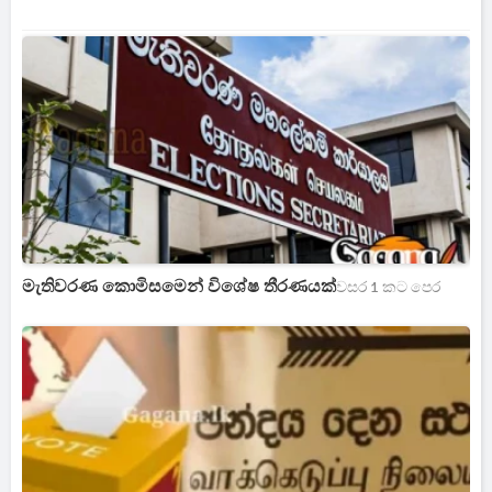
මැතිවරණ කොමිසමෙන් විශේෂ තීරණයක්
වසර 1 කට පෙර