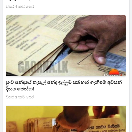
වසර 1 කට පෙර
පුංචි ඡන්දයේ තැපැල් ඡන්ද ඉල්ලුම් පත් භාර ගැනීමේ අවසන්
දිනය මෙන්න!
වසර 1 කට පෙර