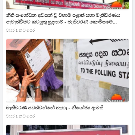
නීති සංශෝධන අවසන් වූ වහාම පළාත් සභා මැතිවරණය
පැවැත්වීමට කටයුතු සූදානම් - මැතිවරණ කොමිසමේ
සභාපති
වසර 1 කට පෙර
මැතිවරණ පවත්වන්නේ නැහැ - නියෝජ්‍ය ඇමති
වසර 1 කට පෙර