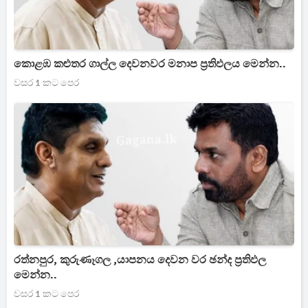
කොළඹ කළුතර ගාල්ල දෙවනවර මනාප ප්‍රතිඵලය මෙන්න..
වසර 1 කට පෙර
රත්නපුර, කුරුණෑගල ,යාපනය දෙවන වර ඡන්ද ප්‍රතිඵල
මෙන්න..
වසර 1 කට පෙර