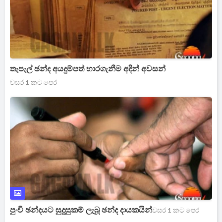
තැපැල් ඡන්ද අයදුම්පත් භාරගැනීම අදින් අවසන්
වසර 1 කට පෙර
පුංචි ඡන්දයට සුදුසුකම් ලැබූ ඡන්ද දායකයින්
වසර 1 කට පෙර