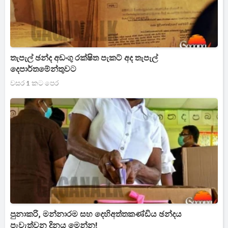
තැපැල් ඡන්ද අඩංගු රක්ෂිත පැකට් අද තැපැල්
දෙපාර්තමේන්තුවට
වසර 1 කට පෙර
පුනාකරි, මන්නාරම සහ දෙහිඅත්තකණ්ඩිය ඡන්දය
පැවැත්වන දිනය මෙන්න!