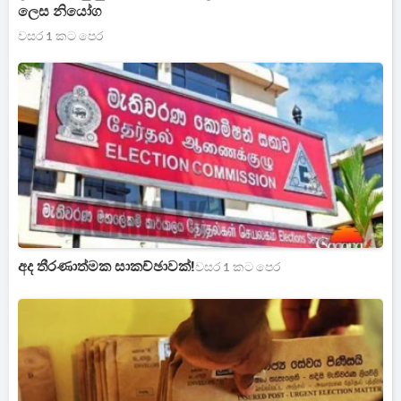
ලෙස නියෝග
වසර 1 කට පෙර
අද තීරණාත්මක සාකච්ඡාවක්!
වසර 1 කට පෙර