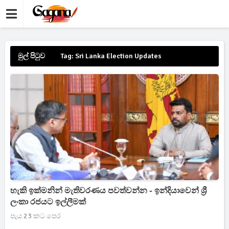
මුල් පිටුව
Tag: Sri Lanka Election Updates
හැකි ඉක්මනින් මැතිවරණය පවත්වන්න - ඉන්දියාවෙන් ශ්‍රී
ලංකා රජයට ඉල්ලීමක්
පැය 23 කට පෙර