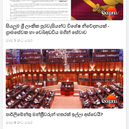
සියලුම ශ්‍රී ලාංකික පුරවැසියන්ට විශේෂ නිවේදනයක් -
ග්‍රාමසේවක හා වෙබ්අඩවිය මගින් සේවාව
මාස 5 කට පෙර
පාර්ලිමේන්තු මන්ත‍්‍රීවරුන් හතරක් ඉල්ලා අස්වෙයි?
මාස 9 කට පෙර