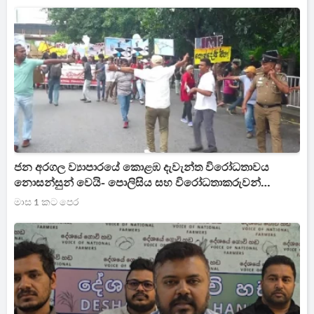
ජන අරගල ව්‍යාපාරයේ කොළඹ දැවැන්ත විරෝධතාවය
නොසන්සුන් වෙයි- පොලිසිය සහ විරෝධතාකරුවන්
මුහුණට මුහුණ ගැටෙයි
මාස 1 කට පෙර