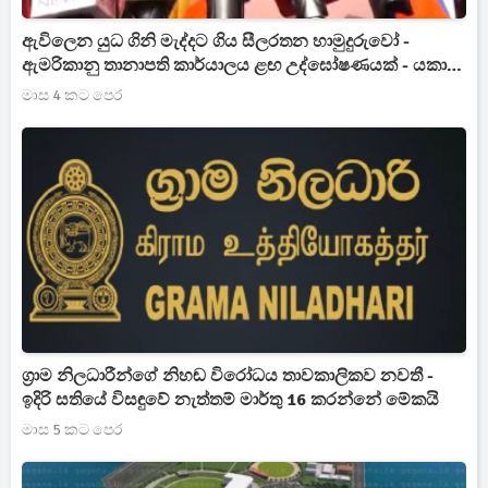
ඇවිලෙන යුධ ගිනි මැද්දට ගිය සීලරතන හාමුදුරුවෝ -
ඇමරිකානු තානාපති කාර්යාලය ළඟ උද්ඝෝෂණයක් - යකා
නටයි
මාස 4 කට පෙර
ග්‍රාම නිලධාරීන්ගේ නිහඬ විරෝධය තාවකාලිකව නවතී -
ඉදිරි සතියේ විසඳුවේ නැත්තම් මාර්තු 16 කරන්නේ මේකයි
මාස 5 කට පෙර