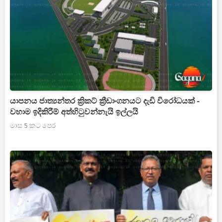
යාපනය ජාත්‍යන්තර ක්‍රිකට් ක්‍රීඩාංගනයට දැඩි විරෝධයක් -
වහාම ඉදිකිරීම් අත්හිටුවන්නැයි ඉල්ලයි
මාස 5 කට පෙර