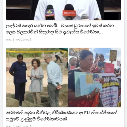
ලාල්ටත් ගෙදර යන්න වෙයි.. වහාම ධුරයෙන් ඉවත් කරන
ලෙස බලකරමින් සිකුරාදා සිට දැවැන්ත විරෝධතා
ව්‍යාපාරයක්
සති 1 කට පෙර
චෙම්මනි සමූහ මිනීවළ නිරීක්ෂණයට ආ EU නියෝජිතයන්
හමුවේ උණුසුම් විරෝධතාවයක්
සති 2 කට පෙර