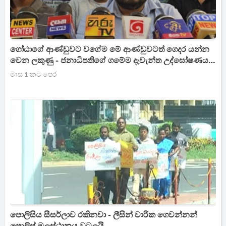
ගෝඨාගේ ආණ්ඩුවට වගේම මේ ආණ්ඩුවටත් ගෙදර යන්න
වෙන ලකුණු - ජනාධිපතිගේ ගමේම දැවැන්ත උද්ඝෝෂණයක්
- ලාල්ටයි නාමල්ටයි ගොවියන්ගෙන් රතු එළි
මාස 1 කට පෙර
පොලිසිය සීසර්ලාව රකිනවා - ලීසින් වාරික ගෙවන්නන්