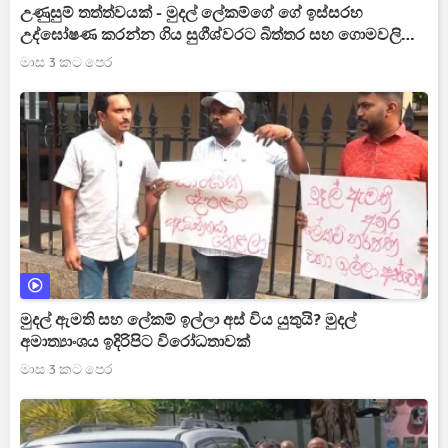
උණුසුම් තත්ත්වයක් - මුදල් ලේකම්ගේ ගේ ඉස්සරහ
උද්ඝෝෂණ කරන්න ගිය සුගීශ්වරට බිත්තර සහ ගොමවලින්
ප්‍රහාර[VIDEO]
මාස 3 කට පෙර
මුදල් ඇමති සහ ලේකම් ඉල්ලා අස් විය යුතුයි? මුදල්
අමාත්‍යාංශය ඉදිරිපිට විරෝධතාවක්
මාස 3 කට පෙර