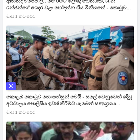
ආනන්ද විජේපාල.. මේ රටට ලොකු හෙනයක්, ශානි
රන්ජන්ගේ ගෙදර වළං හෝදන්න ගිය මිනිහනේ - කොටුවම
වට කරන් චාමර කට අරී
මාස 1 කට පෙර
කොළඹ කොටුව නොසන්සුන් වෙයි - සලේ වෙනුවෙන් ඉදිවූ
අට්ටාලය පොලීසිය ඉවත් කිරීමට යෑමෙන් සත්‍යග්‍රහය
උණුසුම් වෙයි [VIDEO]
මාස 1 කට පෙර