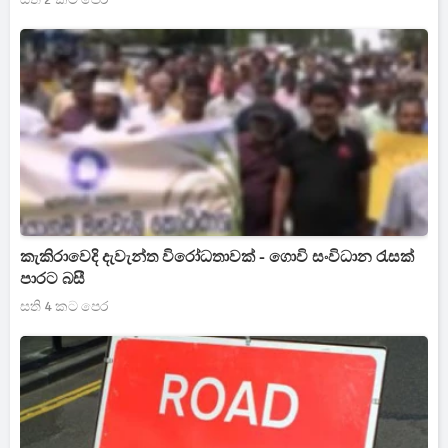
කැකිරාවෙදි දැවැන්ත විරෝධතාවක් - ගොවි සංවිධාන රැසක්
පාරට බසී
සති 4 කට පෙර