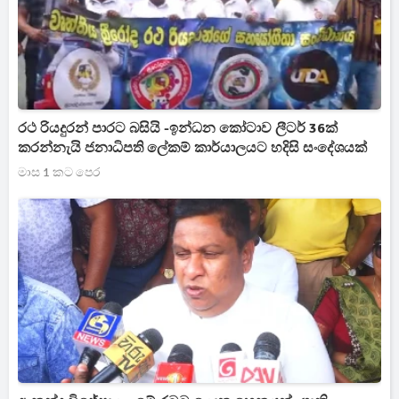
රථ රියදුරන් පාරට බසියි -ඉන්ධන කෝටාව ලීටර් 36ක්
කරන්නැයි ජනාධිපති ලේකම් කාර්යාලයට හදිසි සංදේශයක්
මාස 1 කට පෙර