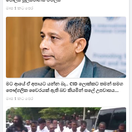
පොලිස් මූලස්ථානය වටලයි
මාස 1 කට පෙර
මට ආයේ ඒ අපායට යන්න බෑ.. CID ලොක්කට තමන් සමග
පෞද්ගලික වෛරයක් ඇති බව කියමින් සලේ උපවාසය
අත්හරින්න බෑ කියයි
මාස 1 කට පෙර