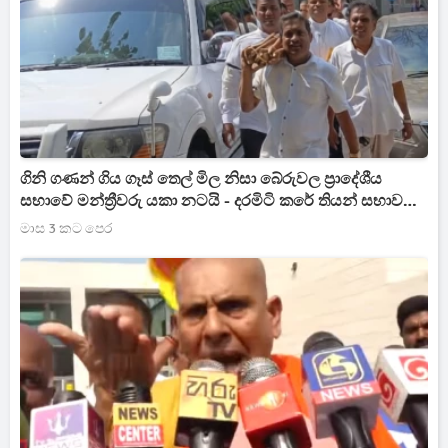
ගිනි ගණන් ගිය ගෑස් තෙල් මිල නිසා බේරුවල ප්‍රාදේශීය
සභාවේ මන්ත්‍රීවරු යකා නටයි - දරමිටි කරේ තියන් සභාවට
එයි
මාස 3 කට පෙර