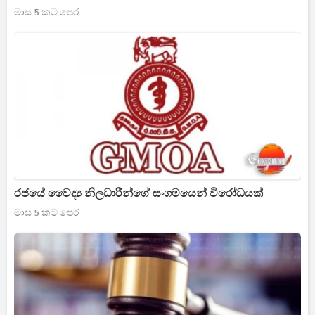
මාස 5 කට පෙර
රජයේ වෛද්‍ය නිලධාරීන්ගේ සංගමයෙන් විරෝධයක්
මාස 5 කට පෙර