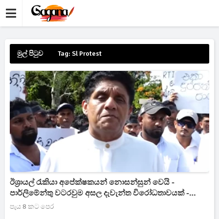
මුල් පිටුව
Tag: Sl Protest
ඊශ්‍රායල් රැකියා අපේක්ෂකයන් නොසන්සුන් වෙයි -
පාර්ලිමේන්තු වටරවුම අසල දැවැන්ත විරෝධතාවයක් -
විපක්ෂ නායකවරයාත් එයි
පැය 8 කට පෙර