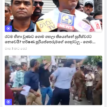
රටම හිනා වුණාට ගොම ගහලා තියෙන්නේ සුගීශ්වරට
නෙවෙයි? හර්ෂණ සූරියප්පෙරුමගේ ගෙදරටලු - ගොම
කාගෙන සුගීශ්වර කට අරී[VIDEO]
මාස 3 කට පෙර