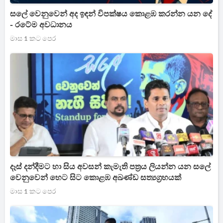
සලේ වෙනුවෙන් අද ඉඳන් විපක්ෂය කොළඹ කරන්න යන දේ
- රටේම අවධානය
මාස 1 කට පෙර
දෑස් දන්දීමට හා සිය අවසන් කැමැති පත්‍රය ලියන්න යන සලේ
වෙනුවෙන් හෙට සිට කොළඹ අඛණ්ඩ සත්‍යග්‍රහයක්
මාස 1 කට පෙර