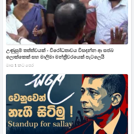
උණුසුම් තත්ත්වයක් - විරෝධතාවය විසඳන්න ආ සජබ
ලොක්කෙක් සහ මාලිමා මන්ත්‍රීවරයෙක් පැටලෙයි
මාස 1 කට පෙර