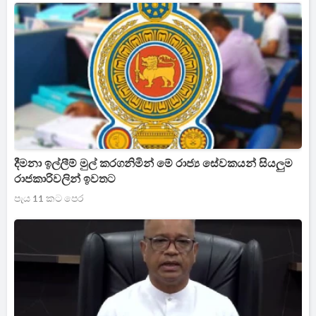
දීමනා ඉල්ලීම් මුල් කරගනිමින් මේ රාජ්‍ය සේවකයන් සියලුම
රාජකාරිවලින් ඉවතට
පැය 11 කට පෙර