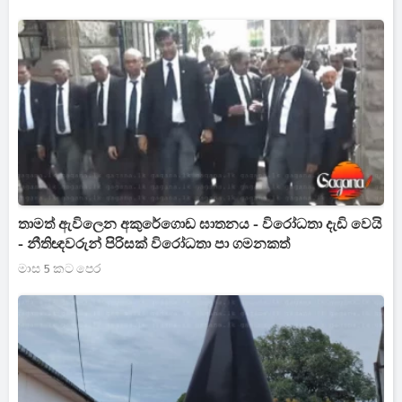
තාමත් ඇවිලෙන අකුරේගොඩ ඝාතනය - විරෝධතා දැඩි වෙයි
- නීතිඥවරුන් පිරිසක් විරෝධතා පා ගමනකත්
මාස 5 කට පෙර