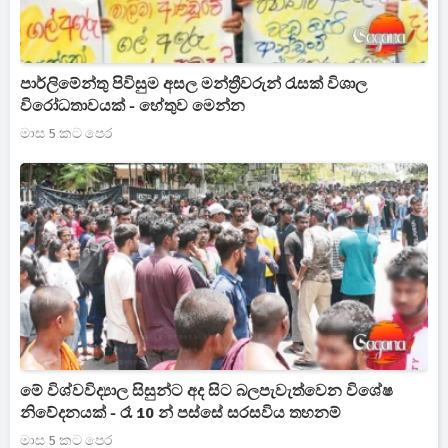
පාර්ලිමේන්තු පිවිසුම අසල මන්ත්‍රීවරුන් රැසක් විශාල
විරෝධතාවයක් - හේතුව මෙන්න
මාස 5 කට පෙර
මේ විශ්වවිද්‍යාල සිසුන්ට අද සිට බලපැවැත්වෙන විශේෂ
නිවේදනයක් - රෑ 10 න් පස්සේ සරසවිය තහනම්
මාස 5 කට පෙර