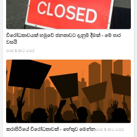
විරෝධතාවයක් හමුවේ ජනතාවට දැනුම් දීමක් - මේ පාර
වසයි
මාස 1 කට පෙර
කරාපිටියේ විරෝධතාවක් - හේතුව මෙන්න
මාස 1 කට පෙර