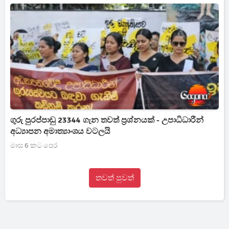
ගුරු පුරප්පාඩු 23344 ගැන තවත් ප්‍රශ්නයක් - උපාධිධාරීන්
අධ්‍යාපන අමාත්‍යාංශය වටලයි
මාස 6 කට පෙර
තවත් පුවත්