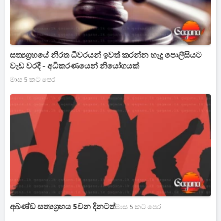
සත්‍යග්‍රහයේ නිරත ධීවරයන් ඉවත් කරන්න හැදූ පොලීසියට
වැඩ වරදී - අධිකරණයෙන් නියෝගයක්
මාස 5 කට පෙර
අඛණ්ඩ සත්‍යග්‍රහය 5වන දිනටත්
මාස 5 කට පෙර