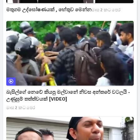
මතුගම උද්ඝෝෂණයක් , හේතුව මෙන්න
මාස 2 කට පෙර
බැසිල්ගේ නෙවේ කියපු මල්වානේ නිවස අන්තරේ වටලයි -
උණුසුම් තත්ත්වයක් [VIDEO]
මාස 2 කට පෙර