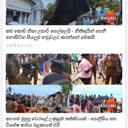
කළු කොඩි නිසා උසාවි හෙල්ලෙයි - නීතිඥයින් පෙනී
නොසිටින සියලුම නඩුවලට කරන්නේ මේකයි
මාස 5 කට පෙර
අහංගම මුහුදු වෙරළේ උණුසුම් තත්ත්වයක් - පොලීසිය සහ
විශේෂ කාර්ය බළකායත් එයි