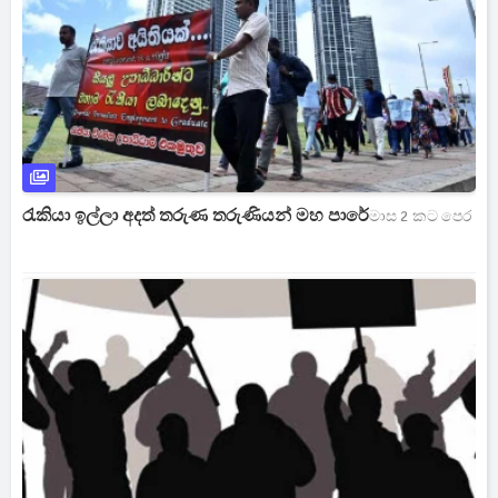
‍රැකි‍යා ඉල්ලා අදත් තරුණ තරුණියන් මහ පාරේ
මාස 2 කට පෙර