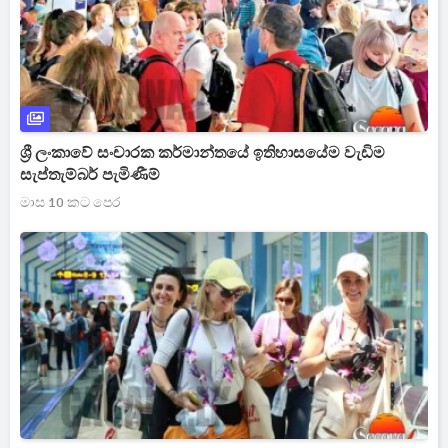
ශ්‍රී ලංකාවේ සංචාරක කර්මාන්තයේ ඉතිහාසයේම වැඩිම
සැප්තැම්බර් පැමිණීම්
මාස 10 කට පෙර