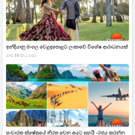
ඉන්දියානු මංගල වෙළඳපොළට ලංකාවේ විශේෂ ආරාධනයක්
මාස 10 කට පෙර
සංචාරක ක්ෂේත්‍රයේ නිරත වෙන අයට සුභයි -රජය කරන්න