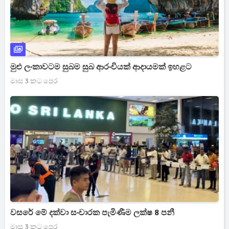
මුළු ලංකාවටම සුබම සුබ ආරංචියක් ආදායමක් ඉහළට
මාස 3 කට පෙර
වසරේ මේ දක්වා සංචාරක පැමිණීම ලක්ෂ 8 පනී
මාස 3 කට පෙර