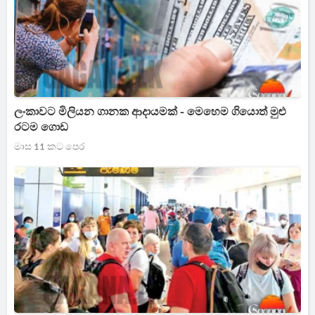
ලංකාවට මිලියන ගානක ආදායමක් - මෙහෙම ගියොත් මුළු
රටම ගොඩ
මාස 11 කට පෙර