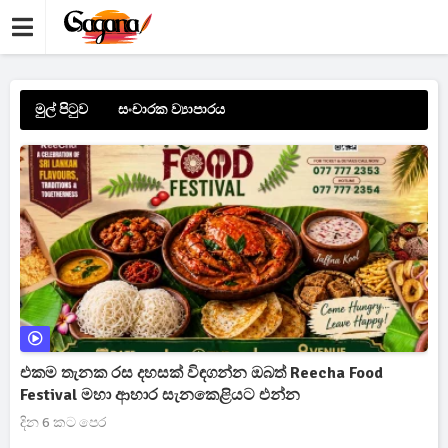
මුල් පිටුව
සංචාරක ව්‍යාපාරය
එකම තැනක රස දහසක් විඳගන්න ඔබත් Reecha Food
Festival මහා ආහාර සැනකෙළියට එන්න
දින 6 කට පෙර