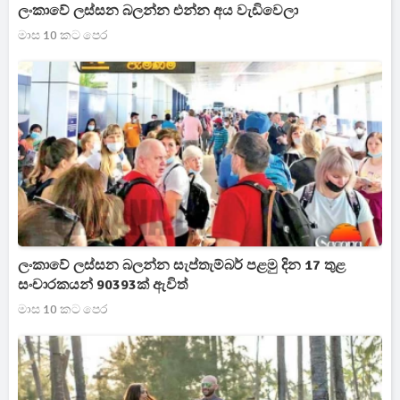
ලංකාවේ ලස්සන බලන්න එන්න අය වැඩිවෙලා
මාස 10 කට පෙර
ලංකාවේ ලස්සන බලන්න සැප්තැම්බර් පළමු දින 17 තුළ
සංචාරකයන් 90393ක් ඇවිත්
මාස 10 කට පෙර