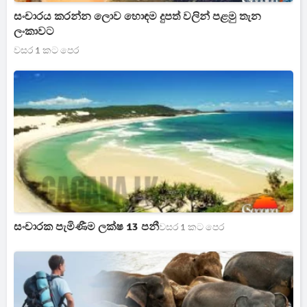
සංචාරය කරන්න ලොව හොඳම දුපත් වලින් පළමු තැන
ලංකාවට
වසර 1 කට පෙර
සංචාරක පැමිණීම ලක්ෂ 13 පනී
වසර 1 කට පෙර