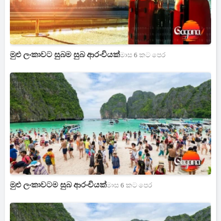
මුළු ලංකාවට සුබම සුබ ආරංචියක්
මාස 6 කට පෙර
මුළු ලංකාවටම සුබ ආරංචියක්
මාස 6 කට පෙර