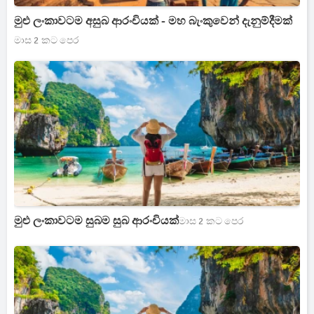
මුළු ලංකාවටම අසුබ ආරංචියක් - මහ බැංකුවෙන් දැනුම්දීමක්
මාස 2 කට පෙර
මුළු ලංකාවටම සුබම සුබ ආරංචියක්
මාස 2 කට පෙර