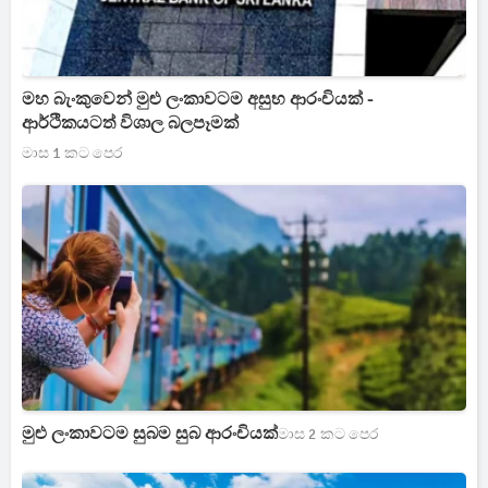
මහ බැංකුවෙන් මුළු ලංකාවටම අසුභ ආරංචියක් -
ආර්ථිකයටත් විශාල බලපෑමක්
මාස 1 කට පෙර
මුළු ලංකාවටම සුබම සුබ ආරංචියක්
මාස 2 කට පෙර