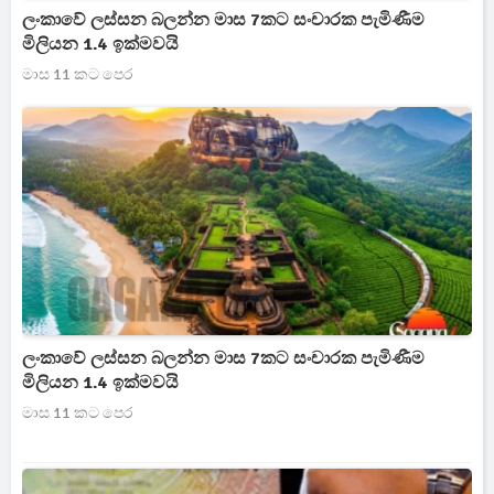
ලංකාවේ ලස්සන බලන්න මාස 7කට සංචාරක පැමිණීම
මිලියන 1.4 ඉක්මවයි
මාස 11 කට පෙර
ලංකාවේ ලස්සන බලන්න මාස 7කට සංචාරක පැමිණීම
මිලියන 1.4 ඉක්මවයි
මාස 11 කට පෙර