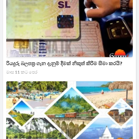
රියදුරු බලපත්‍ර ගැන දැනුම් දීමක් නිකුත් කිරීම සීමා කරයි?
මාස 11 කට පෙර