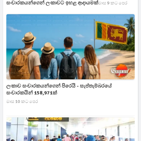
සංචාරකයන්ගෙන් ලංකාවට ඉහළ ආදායමක්
මාස 9 කට පෙර
ලංකාව සංචාරකයන්ගෙන් පිරෙයි - සැප්තැම්බරයේ
සංචාරකයින් 158,971ක්
මාස 10 කට පෙර