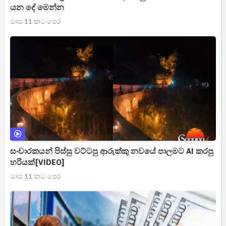
යන දේ මෙන්න
මාස 11 කට පෙර
සංචාරකයන් පිස්සු වට්ටපු ආරුක්කු නවයේ පාලමට AI කරපු
හරියක්[VIDEO]
මාස 11 කට පෙර