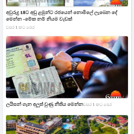
අවුරුදු 18ට අඩු ළමුන්ට රජයෙන් නොමිලේ ලැබෙන දේ
මෙන්න -මේක නම් නියම වැඩක්
වසර 1 කට පෙර
ලයිසන් ගැන අලුත් වුණු නීතිය මෙන්න
වසර 1 කට පෙර