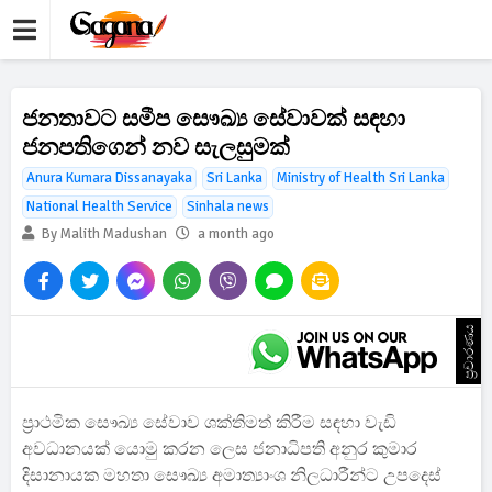
ජනතාවට සමීප සෞඛ්‍ය සේවාවක් සඳහා
ජනපතිගෙන් නව සැලසුමක්
Anura Kumara Dissanayaka
Sri Lanka
Ministry of Health Sri Lanka
National Health Service
Sinhala news
By Malith Madushan
a month ago
ප්‍රචාරණය
ප්‍රාථමික සෞඛ්‍ය සේවාව ශක්තිමත් කිරීම සඳහා වැඩි
අවධානයක් යොමු කරන ලෙස ජනාධිපති අනුර කුමාර
දිසානායක මහතා සෞඛ්‍ය අමාත්‍යාංශ නිලධාරීන්ට උපදෙස්