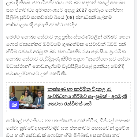
ලබා දී තිබේ. ජනාධිපතිවරයා මේ බව සඳහන් කළේ සෞඛ්‍ය
සහ ජනමාධ්‍ය අමාත්‍යාංශයට අදාළ 2027 අයවැය යෝජනා
පිළිබඳ පූර්ව සාකච්ඡාව ඊයේ (08) ජනාධිපති ලේකම්
කාර්යාලයේදී පැවැති අවස්ථාවේදීය.
මෙරට සෞඛ්‍ය සේවාව හුදු ප්‍රතිසංස්කරණවලින් ඔබ්බට ගෙන
ගොස් ජාත්‍යන්තර මට්ටමේ ගුණාත්මක සේවාවක් බවට පත්
කිරීම රජයේ අරමුණ බව ජනාධිපතිවරයා පැවසීය. ප්‍රාථමික
සෞඛ්‍ය සේවාව වැඩිදියුණු කිරීම සඳහා “ආරෝග්‍යා සුව සේවා
මධ්‍යස්ථාන” ගොඩනැගීමේ වැඩපිළිවෙළේ ප්‍රගතියද මෙහිදී
සමාලෝචනයට ලක් කෙරිණි.
තාක්ෂණ හා කාර්මික විද්‍යාල 25
සංවර්ධනය කිරීමට සලසුමක් - අගමැති
තෙවන රැස්වීමත් ගනී
රෝහල් පද්ධතියට නව තාක්ෂණය එක් කිරීම, ඩිජිටල් සෞඛ්‍ය
සේවා ක්‍රමවේද හඳුන්වාදීම සහ ජනතාවට පහසුවෙන් ප්‍රවේශ
විය හැකි සේවාවක් ගොඩනැගීම පිළිබඳවද සාකච්ඡා කර