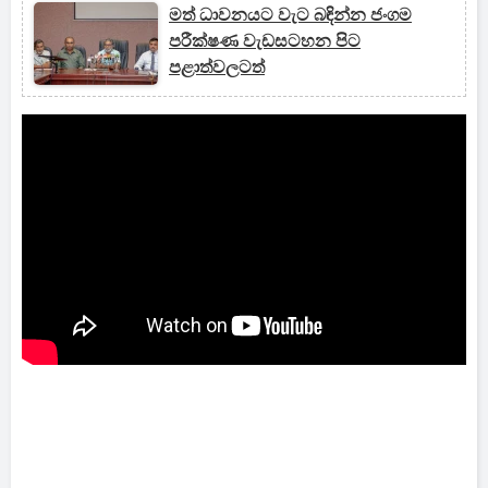
මත් ධාවනයට වැට බඳින්න ජංගම
පරීක්ෂණ වැඩසටහන පිට
පළාත්වලටත්