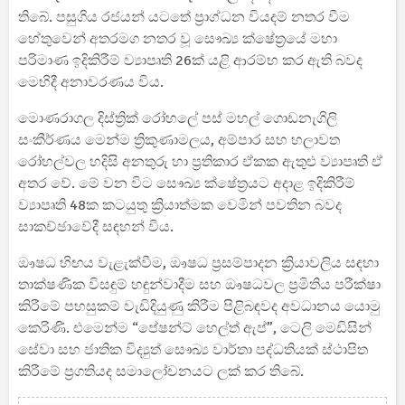
තිබේ. පසුගිය රජයන් යටතේ ප්‍රාග්ධන වියදම් නතර වීම
හේතුවෙන් අතරමග නතර වූ සෞඛ්‍ය ක්ෂේත්‍රයේ මහා
පරිමාණ ඉදිකිරීම් ව්‍යාපෘති 26ක් යළි ආරම්භ කර ඇති බවද
මෙහිදී අනාවරණය විය.
මොණරාගල දිස්ත්‍රික් රෝහලේ පස් මහල් ගොඩනැගිලි
සංකීර්ණය මෙන්ම ත්‍රිකුණාමලය, අම්පාර සහ හලාවත
රෝහල්වල හදිසි අනතුරු හා ප්‍රතිකාර ඒකක ඇතුළු ව්‍යාපෘති ඒ
අතර වේ. මේ වන විට සෞඛ්‍ය ක්ෂේත්‍රයට අදාළ ඉදිකිරීම්
ව්‍යාපෘති 48ක කටයුතු ක්‍රියාත්මක වෙමින් පවතින බවද
සාකච්ඡාවේදී සඳහන් විය.
ඖෂධ හිඟය වැළැක්වීම, ඖෂධ ප්‍රසම්පාදන ක්‍රියාවලිය සඳහා
තාක්ෂණික විසඳුම් හඳුන්වාදීම සහ ඖෂධවල ප්‍රමිතිය පරීක්ෂා
කිරීමේ පහසුකම් වැඩිදියුණු කිරීම පිළිබඳවද අවධානය යොමු
කෙරිණි. එමෙන්ම “පේෂන්ට් හෙල්ත් ඇප්”, ටෙලි මෙඩිසින්
සේවා සහ ජාතික විද්‍යුත් සෞඛ්‍ය වාර්තා පද්ධතියක් ස්ථාපිත
කිරීමේ ප්‍රගතියද සමාලෝචනයට ලක් කර තිබේ.