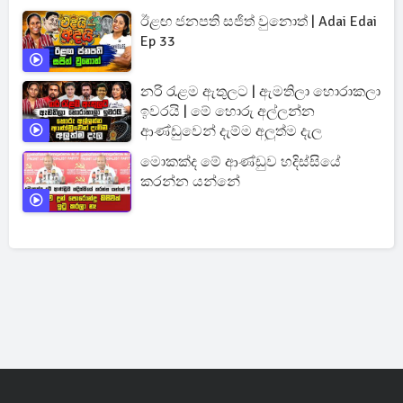
ඊළඟ ජනපති සජිත් වුනොත් | Adai Edai
Ep 33
නරි රැළම ඇතුලට | ඇමතිලා හොරාකලා
ඉවරයි | මේ හොරු අල්ලන්න
ආණ්ඩුවෙන් දැම්ම අලුත්ම දැල
මොකක්ද මේ ආණ්ඩුව හදිස්සියේ
කරන්න යන්නේ