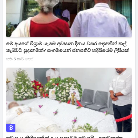
මේ අයගේ විශ්‍රාම යෑමේ අවසාන දිනය වසර දෙකකින් කල්
තැබීමට සූදානමක්? සංගමයෙන් ජනපතිට හදිසියේම ලිපියක්
සති 3 කට පෙර