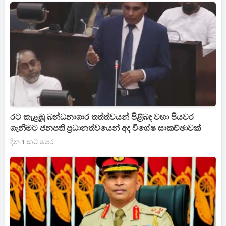
රට කැළඹූ බන්ධනාගාර තත්ත්වයන් පිළිබඳ වහා පියවර
ගැනීමට ජනපති ප්‍රධානත්වයෙන් අද විශේෂ සාකච්ඡාවක්
දින 1 කට පෙර