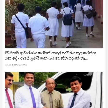
දිවයිනම ආවාරණය කරමින් පාසල් පද්ධතිය තුළ කරන්න
යන දේ - ආයේ ළමයි ගැන බය වෙන්න දෙයක් නෑ
දෙමව්පියන්ටත් පරීක්ෂණ කට්ටල
මාස 1 කට පෙර