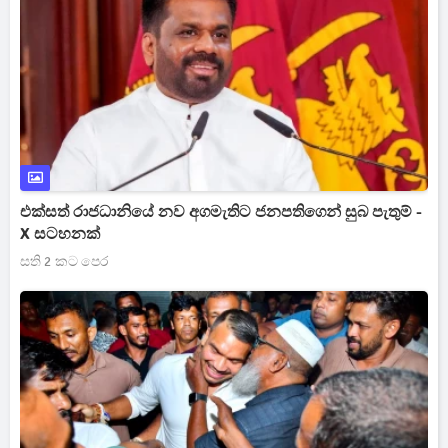
එක්සත් රාජධානියේ නව අගමැතිට ජනපතිගෙන් සුබ පැතුම් -
X සටහනක්
සති 2 කට පෙර