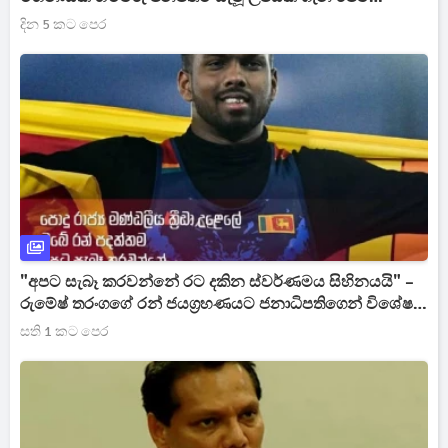
අමරසූරිය රටටම එළි කරයි
දින 5 කට පෙර
"අපට සැබෑ කරවන්නේ රට දකින ස්වර්ණමය සිහිනයයි" –
රුමේෂ් තරංගගේ රන් ජයග්‍රහණයට ජනාධිපතිගෙන් විශේෂ
සුබ පැතුමක්
සති 1 කට පෙර