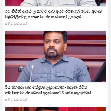
රට ගිහින් ආයේ ලංකාවට ආව අයට රජයෙන් ඉඩම්..අවශ්‍ය
වැඩපිළිවෙළ සකසන්න ජනපතිගෙන් උපදෙස්
සති 2 කට පෙර
රිය අනතුරු සහ මත්ද්‍රව්‍ය උදුරාගන්නා තරුණ ජීවිත
බේරාගන්න ජනාධිපති අනුරගෙන් විශේෂ සැලසුමක්
සති 2 කට පෙර