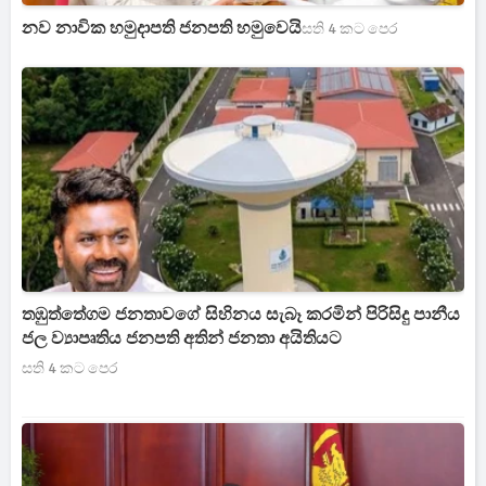
නව නාවික හමුදාපති ජනපති හමුවෙයි
සති 4 කට පෙර
තඹුත්තේගම ජනතාවගේ සිහිනය සැබෑ කරමින් පිරිසිදු පානීය
ජල ව්‍යාපෘතිය ජනපති අතින් ජනතා අයිතියට
සති 4 කට පෙර