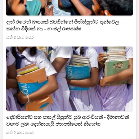
දැන් රටෙන් බාගයක් බඩගින්නේ මිනිස්සුන්ට තුන්වේල
කන්න විදිහක් නෑ - නාමල් රාජපක්ෂ
සති 2 කට පෙර
දෙමාපියන්ට සහ පාසල් සිසුන්ට සුබ ආරංචියක් - දීමානාවක්
වහාම ලබා දෙන්නයැයි ජනපතිගෙන් නියෝග
සති 2 කට පෙර