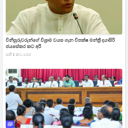
විනිසුරුවරුන්ගේ විශ්‍රාම වයස ගැන විපක්ෂ මන්ත්‍රී දයාසිරි
ජයසේකර කට අරී
සති 1 කට පෙර