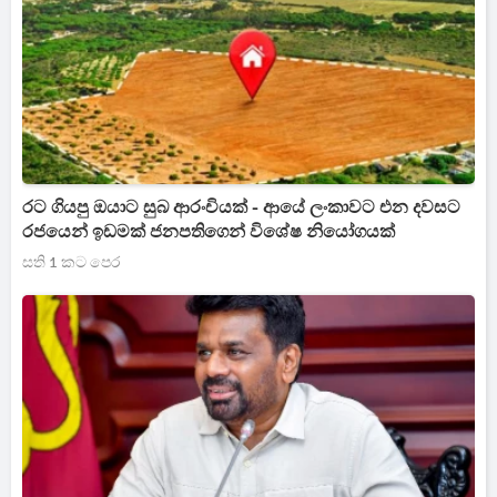
රට ගියපු ඔයාට සුබ ආරංචියක් - ආයේ ලංකාවට එන දවසට
රජයෙන් ඉඩමක් ජනපතිගෙන් විශේෂ නියෝගයක්
සති 1 කට පෙර