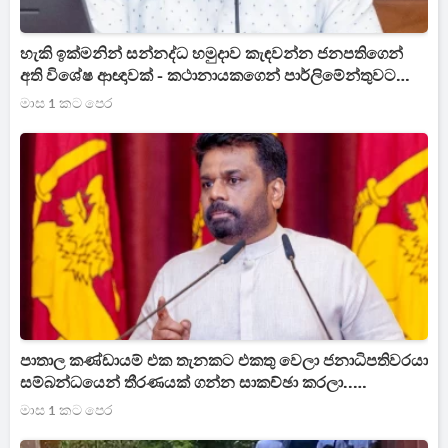
හැකි ඉක්මනින් සන්නද්ධ හමුදාව කැඳවන්න ජනපතිගෙන්
අති විශේෂ ආඥාවක් - කථානායකගෙන් පාර්ලිමේන්තුවට
දැනුම්දීමක්
මාස 1 කට පෙර
පාතාල කණ්ඩායම් එක තැනකට එකතු වෙලා ජනාධිපතිවරයා
සම්බන්ධයෙන් තීරණයක් ගන්න සාකච්ඡා කරලා..
ජනාධිපතිවරයාගේ ආරක්ෂාව සම්බන්ධයෙන් අතිශය
මාස 1 කට පෙර
භයානක තත්ත්වයක්