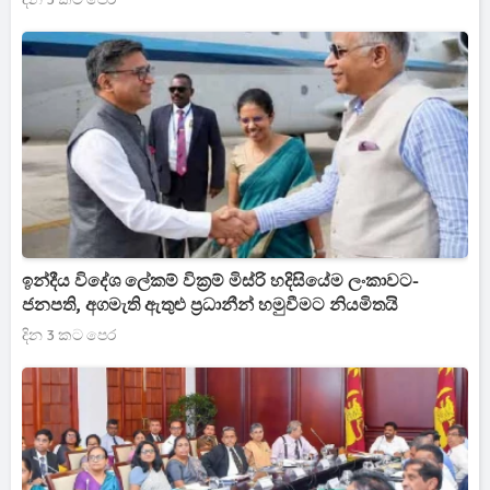
ඉන්දීය විදේශ ලේකම් වික්‍රම් මිස්රි හදිසියේම ලංකාවට-
ජනපති, අගමැති ඇතුළු ප්‍රධානීන් හමුවීමට නියමිතයි
දින 3 කට පෙර