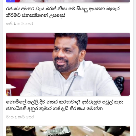
රජයට අමතර වැය බරක් නිසා මේ සියලු ආයතන බැහැර
කිරීමට ජනපතිගෙන් උපදෙස්
සති 4 කට පෙර
නොමිලේ සල්ලි දීම නතර කරනවාද? අස්වැසුම පවුල් ගැන
ජනාධිපති අනුර කුමාර ගත් දැඩි තීරණය මෙන්න
මාස 1 කට පෙර