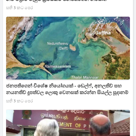
සති 3 කට පෙර
ජනපතිගෙන් විශේෂ නියෝගයක් - ඩෙල්ෆ්, අනලතිව් සහ
නයනතිව් දූපත්වල ලොකු වෙනසක් කරන්න සියල්ල සූදානම්
සති 3 කට පෙර