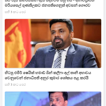
තව පැය කිහිපයකින් ඇය සදහටම සමු ගයි - අභාවප්‍රාප්ත
මරියසෙල් ගුණතිලකට ජනපතිගෙනුත් අවසන් ගෞරව
සති 3 කට පෙර
හිටපු එමීර් ෂෙයික් හමාඩ් බින් කලීෆා අල් තානි අභාවය
වෙනුවෙන් ජනාධිපති අනුර කුමාර ශෝකය පළ කරයි
සති 3 කට පෙර