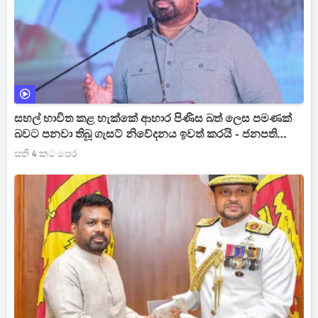
සහල් භාවිත කළ හැක්කේ ආහාර පිණිස බත් ලෙස පමණක්
බවට පනවා තිබූ ගැසට් නිවේදනය ඉවත් කරයි - ජනපති
[VIDEO]
සති 4 කට පෙර