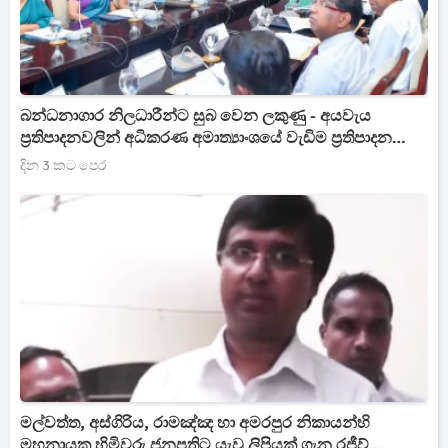
බන්ධනාගාර නිලධාරීන්ට සුබ වෙන ලකුණු - අයවැය
ප්‍රතිපාදනවලින් අධිකරණ අමාත්‍යාංශයේ වැඩිම ප්‍රතිපාදන
බන්ධනාගාර දෙපාර්තමේන්තුවට‍
දින 3 කට පෙර
මල්වත්ත, අස්ගිරිය, රාමඤ්ඤ හා අමරපුර නිකායන්හි
මහනායක හිමිවරු ජනපතිට යැවූ ලිපියක් ගැන රජීව්