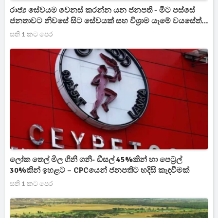
රාජ්‍ය සේවයම වෙනස් කරන්න යන ජනපති - මීට පස්සේ
ජනතාවට නිවසේ සිට සේවයක් සහ විශ්‍රාම යෑමේ වයසේත්
වෙනසක්
සති 1 කට පෙර
ලෝක තෙල් මිල ගිනි ගනී- ඩීසල් 45%කින් හා පෙට්‍රල්
30%කින් ඉහළට – CPCයෙන් ජනපතිට හදිසි කැඳවීමක්
සති 1 කට පෙර