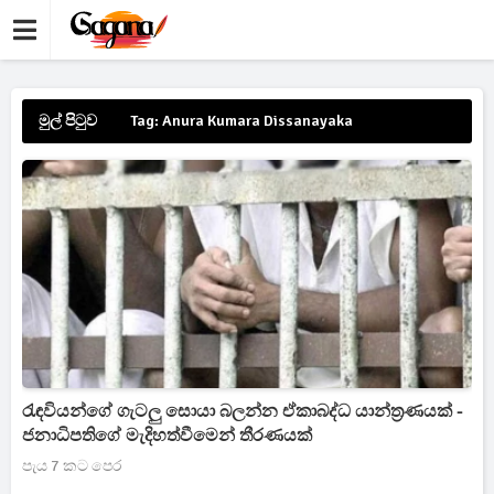
මුල් පිටුව
Tag: Anura Kumara Dissanayaka
රැඳවියන්ගේ ගැටලු සොයා බලන්න ඒකාබද්ධ යාන්ත්‍රණයක් -
ජනාධිපතිගේ මැදිහත්වීමෙන් තීරණයක්
පැය 7 කට පෙර