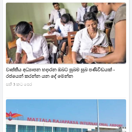
වෘත්තීය අධ්‍යාපන හදාරන ඔබට සුබම සුබ පණිවිඩයක් -
රජයෙන් කරන්න යන දේ මෙන්න
සති 3 කට පෙර