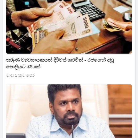
තරුණ ව්‍යවසායකයන් දිරිමත් කරමින් - රජයෙන් අඩු
පොලීයට ණයක්
මාස 1 කට පෙර