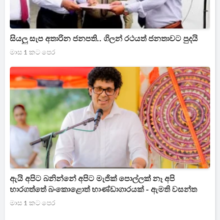
සියලු සැප අතාරින ජනපති.. ගිලන් රථයත් ජනතාවට පුදයි
මාස 1 කට පෙර
ඇයි අපිට බනින්නේ අපිට මැජික් පොල්ලක් නෑ අපි
භාරගත්තේ බංකොළොත් භාණ්ඩාගාරයක් - ඇමති වසන්ත
මාස 1 කට පෙර