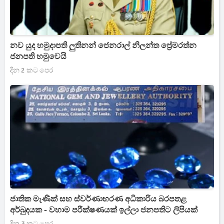
නව යුද හමුදාපති ලුතිනන් ජෙනරාල් නිලන්ත ප්‍රේමරත්න
ජනපති හමුවෙයි
දින 2 කට පෙර
ජාතික මැණික් සහ ස්වර්ණාභරණ අධිකාරිය බරපතළ
අර්බුදයක - වහාම පරීක්ෂණයක් ඉල්ලා ජනපතිට ලිපියක්
දින 3 කට පෙර