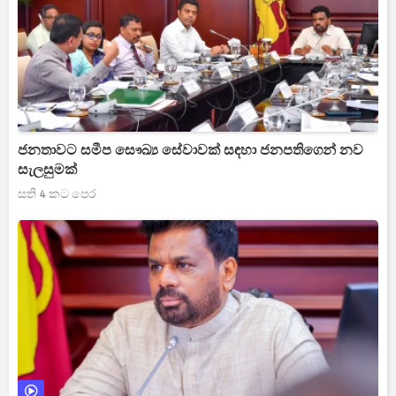
ජනතාවට සමීප සෞඛ්‍ය සේවාවක් සඳහා ජනපතිගෙන් නව
සැලසුමක්
සති 4 කට පෙර