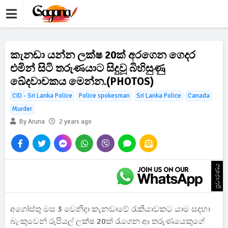
කැනඩා යන්න ලක්ෂ 20ක් අරගෙන ගෙදර
එමින් සිටි තරුණයාට සිදුවූ බිහිසුණු
ඛේදවාචකය මෙන්න.(PHOTOS)
CID - Sri Lanka Police
Police spokesman
Sri Lanka Police
Canada
Murder
By Aruna
2 years ago
ප්‍රචාරණය
අගෝස්තු මස 3 වෙනිදා කැනඩාවේ රැකියාවකට යාම සදහා
බැංකුවෙන් රුපියල් ලක්ෂ 20ක් රැගෙන ආ තරුණයෙකුගේ