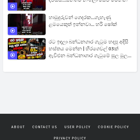
හාමුදුරුවන් ගෙදරක...ගැහැණු
ළමයෙකුත් ඉන්නවා... හරි ෂෝක්
රට ඉඳලා බන්ධනගාර ගැටුම හදපු අදිසි
හස්තය මෙන්න | හිරගෙවල් 03ක්
ඇවිළුන බන්ධනාගාර ගැටුමේ සුල මුල
එළියට
ABOUT
CONTACT US
USER POLICY
COOKIE POLICY
PRIVACY POLICY