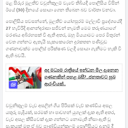
මළ සිරුර මුලතිව් වවුනිකුලම් වැවේ තිබියදී පොලීසිය විසින්
ඊයේ (30) දිනයේ සොයා ගෙන තිබෙන බව වාර්තා වනවා.
පොලිසිය පවසන්නේ, මුලතිව් යෝගපුරම් මල්ලාවි ප්‍රදේශයේදී
27 හැවිරිදි ආනන්දරාසා සජීවන් නැමති මෙම තරුණයාගේ
මරණය අබිරහසක් වී ඇති අතර, ඔහු මියයාමට පෙර මිතුරන්
වෙත ගන්නට ඇතැයි සැකකෙරෙන දුරකතන පණිවුඩ
ගණනාවක්ම පොලිස් පරීක්ෂණ වලදී සොයා ගැනීමට හැකි වී
ඇති බවයි.
අද මධ්‍යම රාත්‍රියේ ඉන්ධන මිල දැනෙන
ගණනකින් පහළ බසී?..ජනතාවට සුබ
ආරංචියක්..
වවුනිකුලම් වැව අසලින් ගිය පිරිසක් වැව් කණ්ඩිය අසල
යතුරු පැදියක්, සරමක් හා පාවහන් යුගලක් දැක ඇති අතර,
වැව අසල කිසිවෙක් දැක ගන්නට නොමැති නිසා ඇති වූ
සැකයක් මත ඒ බව පාණ්ඩියන්කුලම් පොලීසියට දැනුම් දී