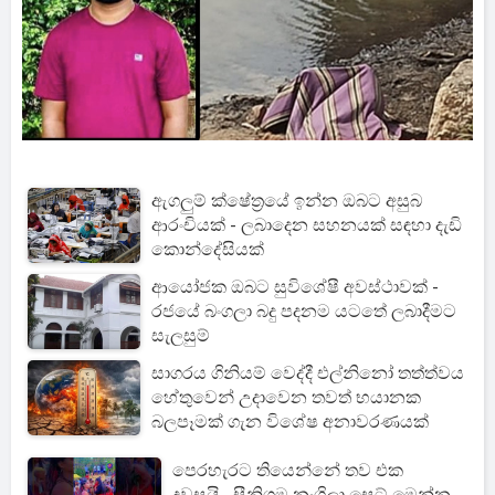
ඇගලුම් ක්ෂේත්‍රයේ ඉන්න ඔබට අසුබ
ආරංචියක් - ලබාදෙන සහනයක් සඳහා දැඩි
කොන්දේසියක්
ආයෝජක ඔබට සුවිශේෂී අවස්ථාවක් -
රජයේ බංගලා බදු පදනම යටතේ ලබාදීමට
සැලසුම්
සාගරය ගිනියම් වෙද්දී එල්නිනෝ තත්ත්වය
හේතුවෙන් උදාවෙන තවත් භයානක
බලපෑමක් ගැන විශේෂ අනාවරණයක්
පෙරහැරට තියෙන්නේ තව එක
දවසයි...සීනිගම නංගිලා සෙට් මෙන්න