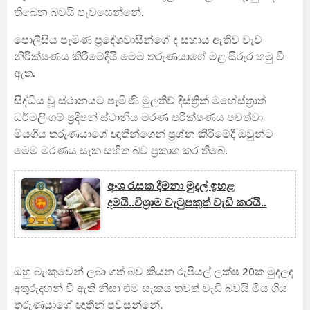
තිබෙන බවයි පැවසෙන්නේ.
පොලිසිය පැමිණ ප්‍රදේශවාසීන්ගේ ද සහාය ඇතිව වැව
නිරීක්ෂණය කිරීමේදීයි මෙම තරුණයාගේ මළ සිරුර හමු වී
ඇත.
සිද්ධිය වූ ස්ථානයට පැමිණි මුලතිව් දිස්ත්‍රික් මහේස්ත්‍රාත්
ධර්මලිංගම් ප්‍රදීපන් ස්ථානීය මරණ පරීක්ෂණය පවත්වා
මියගිය තරුණයාගේ ඥාතීන්ගෙන් ප්‍රශ්න කිරීමේදී ඔවුන්ට
මෙම මරණය සැක සහිත බව ප්‍රකාශ කර තිබේ.
අංශ රැසක දීමනා මුදල් ඉහළ
දමයි..විශ්‍රාම වැටුපකුත් වැඩි කරයි..
ඔහු බැංකුවෙන් ලබා ගත් බව කියන රුපියල් ලක්ෂ 20ක මුදලද
අතුරුදහන් වී ඇති නිසා එම සැකය තවත් වැඩි බවයි මිය ගිය
තරුණයාගේ ඥාතීන් පවසන්නේ.