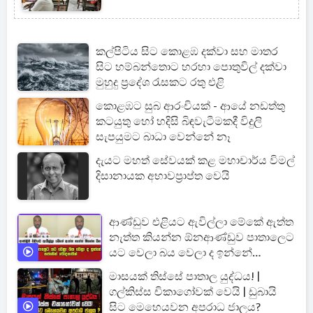
කල්පිටිය සිට කොළඹ දක්වා සහ මාතර
සිට හම්බන්තොට හරහා පොතුවිල් දක්වා
මුහුදු ප්‍රදේශ රැසකට රතු එළි
කොළඹට සුබ ආරංචියක් - ආයේ නඩත්තු
කටයුතු හෝ හදිසි බිඳවැටීමකදී විදුලි
සැපයුමට බාධා වෙන්නේ නෑ
දැයට මහත් සේවයක් කළ මහාචාර්ය විමල්
දිසානායක අභාවප්‍රාප්ත වෙයි
ආණ්ඩුව එළියට ඇවිල්ලා මේකේ ඇත්ත
නැත්ත කියන්න ඕනආණ්ඩුව පාතාලෙට
යට වෙලා බය වෙලා ද ඉන්නේ
සජබෙන් චෝදනාවක්
මාසයක් තිස්සේ පාතාල යුද්ධය! |
ගල්කිස්ස චිකාගෝවක් වෙයි | ඩුබායි
සිට මෙහෙයවන අපරාධ ජාලය?