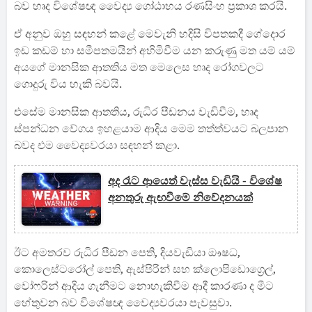
බව හෘද විශේෂඥ වෛද්‍ය ගෝඨාභය රණසිංහ ප්‍රකාශ කරයි.
ඒ අනුව ඔහු සඳහන් කළේ මෙවැනි හදිසි විපතකදී ගේදොර
ඉඩ කඩම් හා සමීපතමයින් අහිමිවීම යන කරුණු මත යම් යම්
අයගේ මානසික ආතතිය මත මෙලෙස හෘද රෝගවලට
ගොදුරු විය හැකි බවයි.
එසේම මානසික ආතතිය, රුධිර පීඩනය වැඩිවීම, හෘද
ස්පන්ධන වේගය ඉහළයාම ආදිය මෙම තත්ත්වයට බලපාන
බවද එම වෛද්‍යවරයා සඳහන් කළා.
අද රෑට ආයෙත් වැස්ස වැඩියි - විශේෂ
අනතුරු ඇඟවීමේ නිවේදනයක්
ඊට අමතරව රුධිර පීඩන පෙති, දියවැඩියා ඖෂධ,
කොලෙස්ටරෝල් පෙති, ඇස්පිරින් සහ ක්ලොපිඩොග්‍රෙල්,
වෝෆරින් ආදිය ගැනීමට නොහැකිවීම ආදී කාරණා ද මීට
හේතුවන බව විශේෂඥ වෛද්‍යවරයා පැවසුවා.