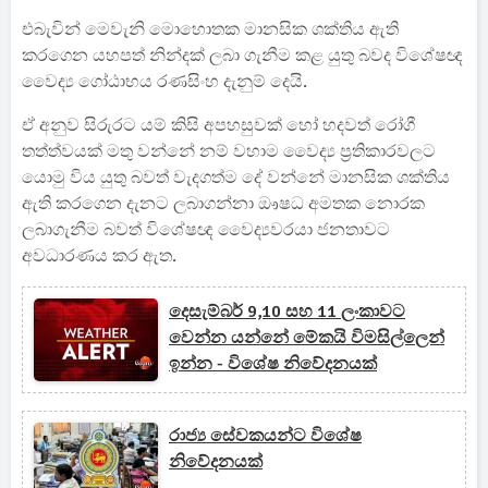
එබැවින් මෙවැනි මොහොතක මානසික ශක්තිය ඇති
කරගෙන යහපත් නින්දක් ලබා ගැනීම කළ යුතු බවද විශේෂඥ
වෛද්‍ය ගෝඨාභය රණසිංහ දැනුම් දෙයි.
ඒ අනුව සිරුරට යම් කිසි අපහසුවක් හෝ හදවත් රෝගී
තත්ත්වයක් මතු වන්නේ නම් වහාම වෛද්‍ය ප්‍රතිකාරවලට
යොමු විය යුතු බවත් වැදගත්ම දේ වන්නේ මානසික ශක්තිය
ඇති කරගෙන දැනට ලබාගන්නා ඖෂධ අමතක නොරක
ලබාගැනීම බවත් විශේෂඥ වෛද්‍යවරයා ජනතාවට
අවධාරණය කර ඇත.
දෙසැම්බර් 9,10 සහ 11 ලංකාවට
වෙන්න යන්නේ මේකයි විමසිල්ලෙන්
ඉන්න - විශේෂ නිවේදනයක්
රාජ්‍ය සේවකයන්ට විශේෂ
නිවේදනයක්