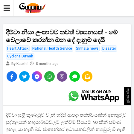
දිට්වා නිසා ලංකාවට තවත් ව්‍යසනයක් - මේ
වෙලාවේ කරන්න ඕන දේ දැනුම් දෙයි
Heart Attack
National Health Service
Sinhala news
Disaster
Cyclone Ditwah
By Kaushi
8 months ago
ප්‍රචාරණය
දිට්වා සුළි කුණාටුව වැනි හදිසි ආපදා තත්ත්වයකින් අනතුරුව
පුද්ගලයන් හෘදයාබාධවලට ලක්වීම සියයට 40 කින් පමණ
ඉහළ යා හැකි බව ජාත්‍යන්තර අධ්‍යයනවලින් තහවුරු වී ඇති