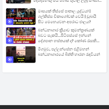
දෙදෙනෙකු ‍මිය ගොස් තුවාල ලැබූ සංඛ්‍යාව
12 දක්වා ඉහළට [UPDATE]
මාසයක් තිස්සේ පාතාල යුද්ධය! |
ගල්කිස්ස චිකාගෝවක් වෙයි | ඩුබායි
සිට මෙහෙයවන අපරාධ ජාලය?
බන්ධනාගාර ක්‍රියාව කුමන්ත්‍රණයක්
බවට සැකයි...පිටිපස්සේ ඉන්නේ
දේශපාන හස්තයක් ද? කෝණ රැසකින්
පරීක්ෂණ
මීගමුව, පල්ලන්සේන එළිමහන්
බන්ධනාගාරයේ බිත්ති හාරන රැඳවියන්