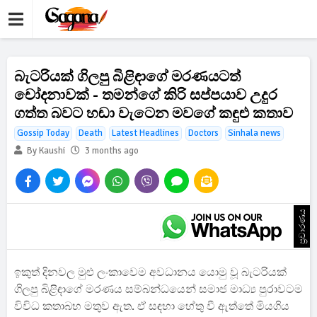
බැටරියක් ගිලපු බිළිඳාගේ මරණයටත්
චෝදනාවක් - තමන්ගේ කිරි සප්පයාව උදුර
ගත්ත බවට හඬා වැටෙන මවගේ කඳුළු කතාව
Gossip Today
Death
Latest Headlines
Doctors
Sinhala news
By Kaushi
3 months ago
ප්‍රචාරණය
ඉකුත් දිනවල මුළු ලංකාවෙම අවධානය යොමු වූ බැටරියක්
ගිලපු බිළිඳාගේ මරණය සම්බන්ධයෙන් සමාජ මාධ්‍ය පුරාවටම
විවිධ කතාබහ මතුව ඇත. ඒ සඳහා හේතු වී ඇත්තේ මියගිය