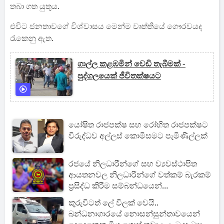
තබා ගත යුතුය.
එවිට ජනතාවගේ විශ්වාසය මෙන්ම වෘත්තියේ ගෞරවයද
රැකෙනු ඇත.
ගාල්ල කළඹමින් වෙඩි තැබීමක් -
පුද්ගලයෙක් ජීවිතක්ෂයට
යෝෂිත රාජපක්ෂ සහ රෝහිත රාජපක්ෂට
විරුද්ධව අල්ලස් කොමිසමට පැමිණිල්ලක්
රජයේ නිලධාරීන්ගේ සහ ව්‍යවස්ථාපිත
ආයතනවල නිලධාරින්ගේ වත්කම් බැරකම්
ප්‍රසිද්ධ කිරීම සම්බන්ධයෙන්
සංශෝධනයක්
කුරුවිටත් ලේ විලක් වෙයි..
බන්ධනාගාරයේ නොසන්සුන්තාවයෙන්