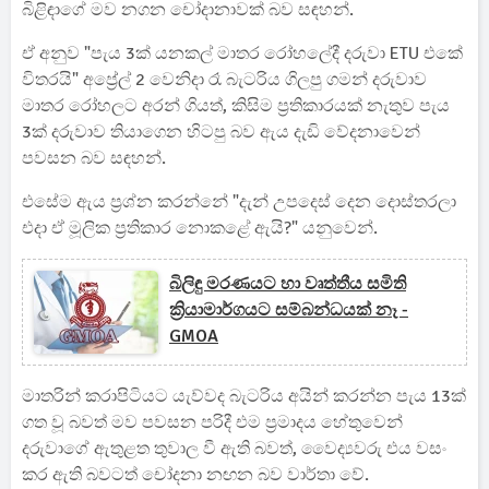
බිළිඳාගේ මව නගන චෝදානාවක් බව සඳහන්.
ඒ අනුව "පැය 3ක් යනකල් මාතර රෝහලේදී දරුවා ETU එකේ
විතරයි" අප්‍රේල් 2 වෙනිදා රෑ බැටරිය ගිලපු ගමන් දරුවාව
මාතර රෝහලට අරන් ගියත්, කිසිම ප්‍රතිකාරයක් නැතුව පැය
3ක් දරුවාව තියාගෙන හිටපු බව ඇය දැඩි වේදනාවෙන්
පවසන බව සඳහන්.
එසේම ඇය ප්‍රශ්න කරන්නේ "දැන් උපදෙස් දෙන දොස්තරලා
එදා ඒ මූලික ප්‍රතිකාර නොකළේ ඇයි?" යනුවෙන්.
බිලිඳු මරණයට හා වෘත්තීය සමිති
ක්‍රියාමාර්ගයට සම්බන්ධයක් නෑ -
GMOA
මාතරින් කරාපිටියට යැව්වද බැටරිය අයින් කරන්න පැය 13ක්
ගත වූ බවත් මව පවසන පරිදී එම ප්‍රමාදය හේතුවෙන්
දරුවාගේ ඇතුළත තුවාල වී ඇති බවත්, වෛද්‍යවරු එය වසං
කර ඇති බවටත් චෝදනා නඟන බව වාර්තා වේ.