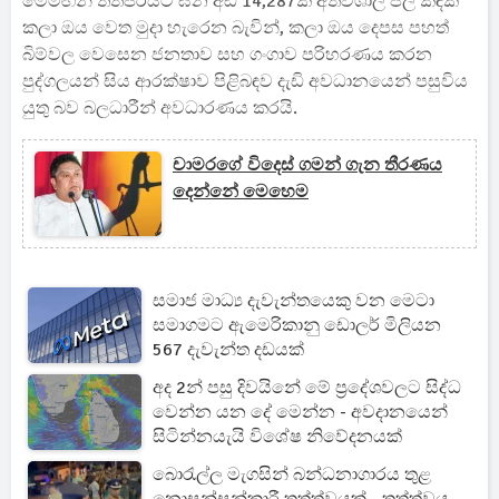
මෙමඟින් තත්පරයට ඝන අඩි 14,287ක අතිවිශාල ජල කඳක්
කලා ඔය වෙත මුදා හැරෙන බැවින්, කලා ඔය දෙපස පහත්
බිම්වල වෙසෙන ජනතාව සහ ගංගාව පරිහරණය කරන
පුද්ගලයන් සිය ආරක්ෂාව පිළිබඳව දැඩි අවධානයෙන් පසුවිය
යුතු බව බලධාරීන් අවධාරණය කරයි.
චාමරගේ විදෙස් ගමන් ගැන තීරණය
දෙන්නේ මෙහෙම
සමාජ මාධ්‍ය දැවැන්තයෙකු වන මෙටා
සමාගමට ඇමෙරිකානු ඩොලර් මිලියන
567 දැවැන්ත දඩයක්
අද 2න් පසු දිවයිනේ මේ ප්‍රදේශවලට සිද්ධ
වෙන්න යන දේ මෙන්න - අවදානයෙන්
සිටින්නයැයි විශේෂ නිවේදනයක්
බොරැල්ල මැගසින් බන්ධනාගාරය තුළ