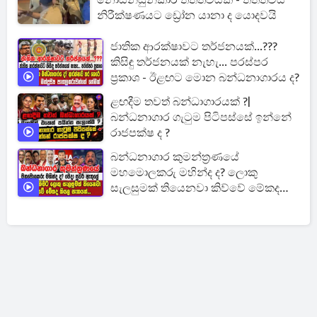
නොසන්සුන්කාරී තත්ත්වයක් - තත්ත්වය
නිරීක්ෂණයට ඩ්‍රෝන යානා ද යොදවයි
ජාතික ආරක්ෂාවට තර්ජනයක්...???
කිසිඳු තර්ජනයක් නැහැ... පරස්පර
ප්‍රකාශ - ඊළඟට මොන බන්ධනාගාරය ද?
ළඟදීම තවත් බන්ධාගාරයක් ?|
බන්ධනාගාර ගැටුම පිටිපස්සේ ඉන්නේ
රාජපක්ෂ ද ?
බන්ධනාගාර කුමන්ත්‍රණයේ
මහමොලකරු මහින්ද ද? ලොකු
සැලසුමක් තියෙනවා කිව්වේ මේකද
කියල සැකයක්...