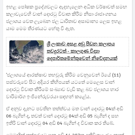
ඉහළ පෝෂක ප්‍රදේශවලට ඇදහැලෙන අධික වර්ෂාවත් සමඟ
කලාවැවෙහි වාන් දොරටු විවෘත කිරීම නිසා රාජාංගනය
ජලාශය වෙත ලැබෙන ජල ධාරිතාව අසාමාන්‍ය ලෙස ඉහළ
යාම මෙම තීරණයට හේතු වී ඇත.
ශ්‍රී ලංකාව අසළ අඩු පීඩන කලාපය
තවදුරටත් - කාලගුණ විද්‍යා
දෙපාර්තමේන්තුවෙන් නිවේදනයක්
'ජලාශයේ ආරක්ෂාව තහවුරු කිරීම වෙනුවෙන් ඊයේ (11)
පස්වරුවේ සිට අදියර කිහිපයක් යටතේ මෙලෙස වාන්
දොරටු විවෘත කිරීමේ සංඛ්‍යාව වැඩි කළ බව ජලාශය භාර
වාරිමාර්ග ඉංජිනේරුවරයා සඳහන් කළේය.
ඒ අනුව දැනට පවතින තත්ත්වය මත වාන් දොරටු 04ක් අඩි
06 බැගින් ද, තවත් වාන් දොරටු 04ක් අඩි 05 බැගින් ද සහ
ඉතිරි වාන් දොරටු 04 අඩි 04 බැගින් ද විවෘත කර තිබේ.