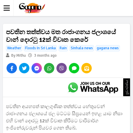
පවතින තත්ත්වය මත රාජාංගනය ජලාශයේ
වාන් දොරටු 12ක් විවෘත කෙරේ
Weather
Floods In Sri Lanka
Rain
Sinhala news
gagana news
By Mithu
3 months ago
ප්‍රචාරණය
පවතින අයහපත් කාලගුණික තත්ත්වය හේතුවෙන්
රාජාංගනය ජලාශයේ ජල මට්ටම සීඝ්‍රයෙන් ඉහළ යාම නිසා
එහි වාන් දොරටු 12ක් විවෘත කිරීමට වාරිමාර්ග
ඉංජිනේරුවරුන් පියවර ගෙන තිබේ.