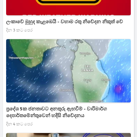
ලංකාවේ මුහුද කැළඹෙයි - වහාම රතු නිවේදන නිකුත් වේ
දින 3 කට පෙර
ප්‍රදේශ 5ක ජනතාවට අනතුරු ඇඟවීම් - වාරිමාර්ග
දෙපාර්තමේන්තුවෙන් හදිසි නිවේදනය
දින 4 කට පෙර