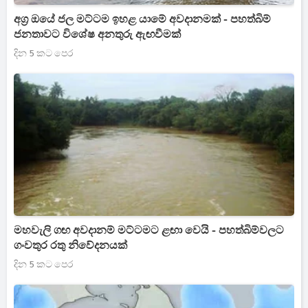
අග්‍ර ඔයේ ජල මට්ටම ඉහළ යාමේ අවදානමක් - පහත්බිම්
ජනතාවට විශේෂ අනතුරු ඇඟවීමක්
දින 5 කට පෙර
මහවැලි ගඟ අවදානම් මට්ටමට ළඟා වෙයි - පහත්බිම්වලට
ගංවතුර රතු නිවේදනයක්
දින 5 කට පෙර