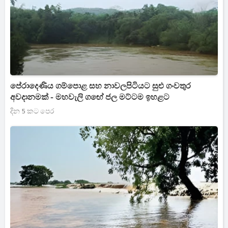
පේරාදෙණිය ගම්පොළ සහ නාවලපිටියට සුළු ගංවතුර
අවදානමක් - මහවැලි ගඟේ ජල මට්ටම ඉහළට
දින 5 කට පෙර