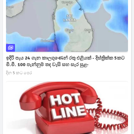
ඉදිරි පැය 24 ගැන කාලගුණෙන් රතු එළියක් - දිස්ත්‍රික්ක 5කට
මි.මී. 100 පැන්නුම් තද වැසි සහ සැර සුළං
දින 5 කට පෙර