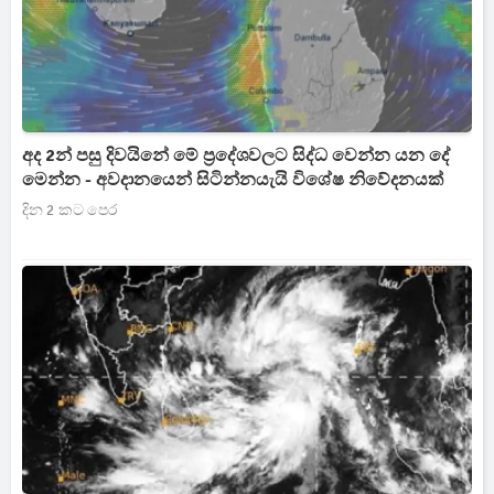
අද 2න් පසු දිවයිනේ මේ ප්‍රදේශවලට සිද්ධ වෙන්න යන දේ
මෙන්න - අවදානයෙන් සිටින්නයැයි විශේෂ නිවේදනයක්
දින 2 කට පෙර