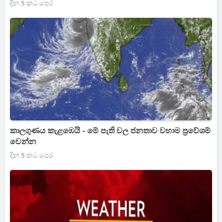
දින 5 කට පෙර
කාලගුණය කැළඹෙයි - මේ පැති වල ජනතාව වහාම ප්‍රවේශම්
වෙන්න
දින 5 කට පෙර