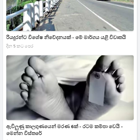
රියදුරන්ට විශේෂ නිවේදනයක් - මේ මාර්ගය යළි විවෘතයි
දින 5 කට පෙර
ඇවිලුණු කාලගුණයෙන් මරණ 6ක් - රටම කම්පා වෙයි -
මෙන්න විස්තරේ