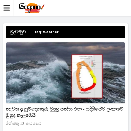
මුල් පිටුව
Tag: Weather
නැවත දැනුම්දෙනතුරු මුහුදු යන්න එපා - හදිසියේම ලංකාවේ
මුහුද කැලඹෙයි
මිනිත්තු 12 කට පෙර