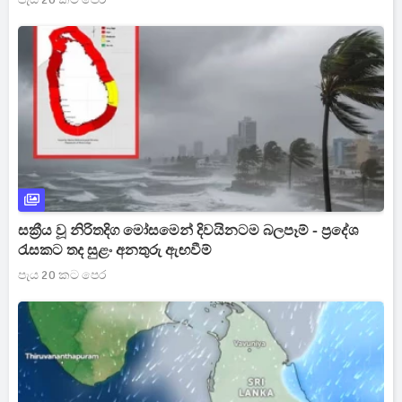
සක්‍රීය වූ නිරිතදිග මෝසමෙන් දිවයිනටම බලපෑම් - ප්‍රදේශ
රැසකට තද සුළං අනතුරු ඇඟවීම්
පැය 20 කට පෙර