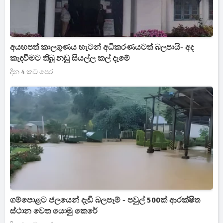
අයහපත් කාලගුණය හැටන් අධිකරණයටත් බලපායි- අද
කැඳවීමට තිබූ නඩු සියල්ල කල් දැමේ
දින 4 කට පෙර
ගම්පොළට ජලයෙන් දැඩි බලපෑම් - පවුල් 500ක් ආරක්ෂිත
ස්ථාන වෙත යොමු කෙරේ