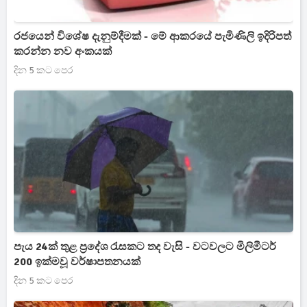
රජයෙන් විශේෂ දැනුම්දීමක් - මේ ආකරයේ පැමිණිලි ඉදිරිපත්
කරන්න නව අංකයක්
දින 5 කට පෙර
පැය 24ක් තුළ ප්‍රදේශ රැසකට තද වැසි - වටවලට මිලිමීටර්
200 ඉක්මවූ වර්ෂාපතනයක්
දින 5 කට පෙර