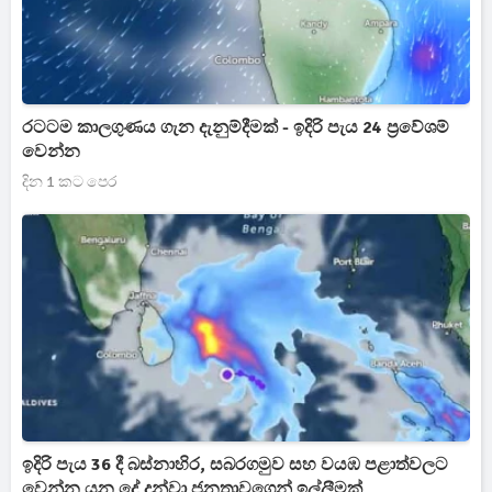
රටටම කාලගුණය ගැන දැනුම්දීමක් - ඉදිරි පැය 24 ප්‍රවේශම්
වෙන්න
දින 1 කට පෙර
ඉදිරි පැය 36 දී බස්නාහිර, සබරගමුව සහ වයඹ පළාත්වලට
වෙන්න යන දේ දන්වා ජනතාවගෙන් ඉල්ලීමක්