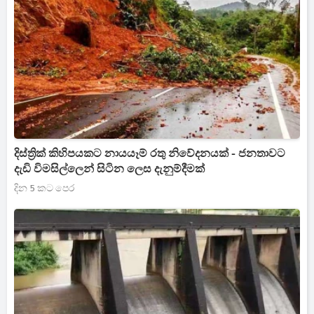
දිස්ත්‍රික් කිහිපයකට නායයෑම් ‍රතු නිවේදනයක් ‍- ජනතාවට
දැඩි විමසිල්ලෙන් සිටින ලෙස දැනුම්දීමක්
දින 5 කට පෙර