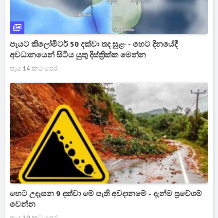
පැයට කිලෝමීටර් 50 දක්වා තද සුළං - හෙට දිනයේදී
අවධානයෙන් සිටිය යුතු දිස්ත්‍රික්ක මෙන්න
පැය 14 කට පෙර
හෙට උදෑසන 9 දක්වා මේ පැති අවදානමේ - දැන්ම ප්‍රවේශම්
වෙන්න
පැය 20 කට පෙර