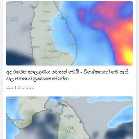
අද රටේම කාලගුණය වෙනස් වෙයි - විශේෂයෙන් මේ පැති
වල ජනතාව ප්‍රවේශම් වෙන්න
පැය 1 කට පෙර