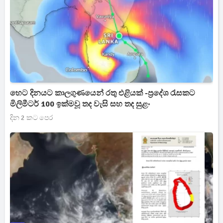
හෙට දිනයට කාලගුණයෙන් රතු එළියක් -ප්‍රදේශ රැසකට
මිලිමීටර් 100 ඉක්මවූ තද වැසි සහ තද සුළං
දින 2 කට පෙර