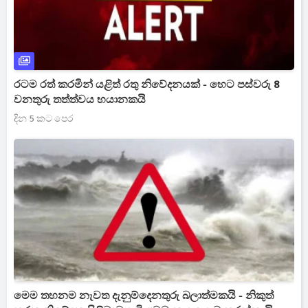
රටම රත් කරමින් යළිත් රතු නිවේදනයක් - හෙට පස්වරු 8
වනතුරු තත්ත්වය භයානකයි
දින 5 කට පෙර
මෙම තහනම නැවත දැනුම්දෙනතුරු බලාත්මකයි - නිකුත්