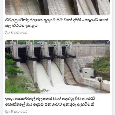
විමලසුරේන්ද්‍ර ජලාශය අලුයම සිට වාන් දමයි – කැලණි ගඟේ
ජල මට්ටම ඉහළට
දින 5 කට පෙර
ඉහළ කොත්මලේ ජලාශයේ වාන් දොරටු විවෘත වෙයි -
කොත්මලේ ඔය දෙපස ජනතාවට අනතුරු ඇඟවීමක්
දින 5 කට පෙර