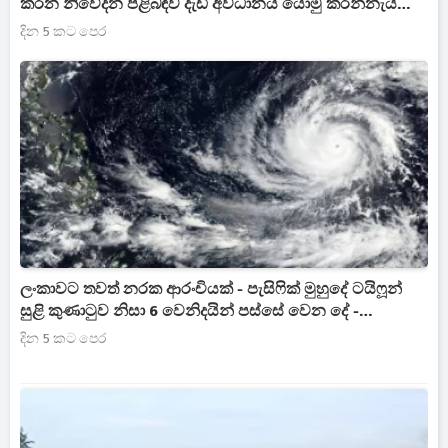
කරන නිවේදන පිළිබඳව දැඩි අවධානය යොමු කරන්නැයි
විශේෂ දැනුම්දීමක්
දින 5 කට පෙර
ලංකාවට තවත් නරක ආරංචියක් - පැසිෆික් මුහුදේ ටයිෆූන්
සුළි කුණාටුව නිසා 6 වෙනිදයින් පස්සේ වෙන දේ -
දිවයිනටම රතු එළියක්
දින 5 කට පෙර