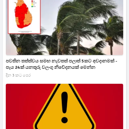
පවතින තත්ත්වය සමඟ නැවතත් පලාත් 5කට අවදානමක් -
පැය 24ක් යනතුරු වලංගු නිවේදනයක් මෙන්න
දින 3 කට පෙර