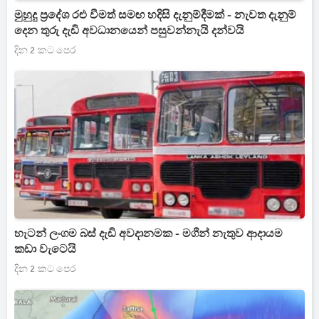
මුහුදු ප්‍රදේශ රළු වීමත් සමඟ හදිසි දැනුම්දීමක් - නැවත දැනුම්
දෙන තුරු දැඩි අවධානයෙන් පසුවන්නැයි දන්වයි
දින 2 කට පෙර
හැටන් ලංගම බස් දැඩි අවදානමක - මගීන් නැතුව ආදායම
කඩා වැටෙයි
දින 2 කට පෙර