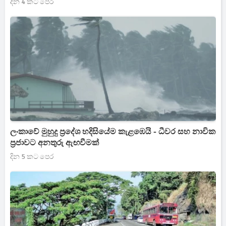
දින 4 කට පෙර
ලංකාවේ මුහුදු ප්‍රදේශ හදිසියේම කැළඹෙයි - ධීවර සහ නාවික
ප්‍රජාවට අනතුරු ඇඟවීමක්
දින 5 කට පෙර