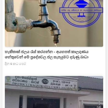
හැකිතාක් ජලය රැස් කරගන්න - අයහපත් කාලගුණය
හේතුවෙන් මේ ප්‍රදේශවල ජල සැපයුමට දරුණු බාධා
දින 4 කට පෙර