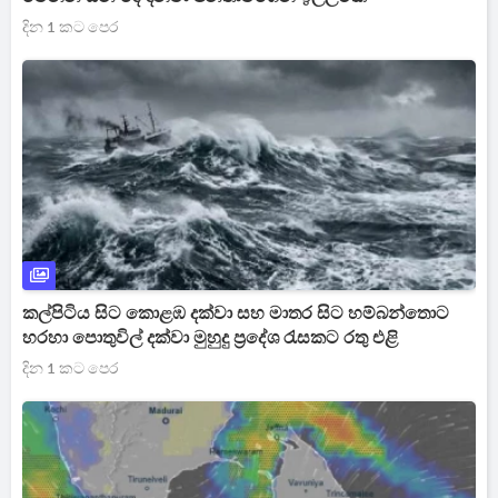
දින 1 කට පෙර
කල්පිටිය සිට කොළඹ දක්වා සහ මාතර සිට හම්බන්තොට
හරහා පොතුවිල් දක්වා මුහුදු ප්‍රදේශ රැසකට රතු එළි
දින 1 කට පෙර