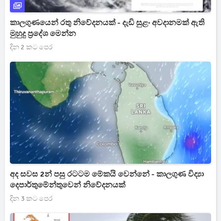
කාලගුණයෙන් රතු නිවේදනයක් - දැඩි සුළං අවදානමක් ඇති
මුහුදු ප්‍රදේශ මෙන්න
දින 2 කට පෙර
අද සවස 2න් පසු රටටම මේකයි වෙන්නේ - කාලගුණ විද්‍යා
දෙපාර්තුමේන්තුවෙන් නිවේදනයක්
දින 3 කට පෙර