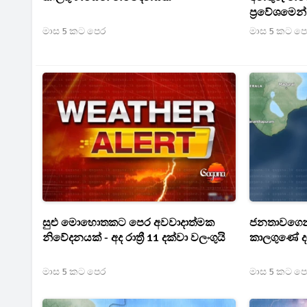
ප්‍රවේශමෙන්
මාස 5 කට පෙර
මාස 5 කට ප
සුළු මොහොතකට පෙර අවවාදාත්මක
ජනතාවගෙන් 
නිවේදනයක් - අද රාත්‍රී 11 දක්වා වලංගුයි
කාලගුණේ ද
මාස 5 කට පෙර
මාස 5 කට ප