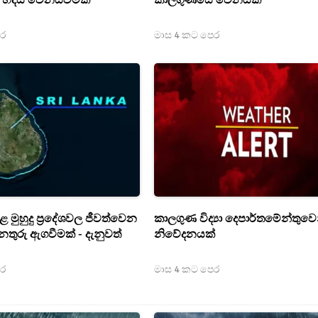
හදිසි වෙනස්වීමක්
කාලගුණයේ වෙනසක්
ෙර
මාස 4 කට පෙර
මුහුදු ප්‍රදේශවල ජීවත්වෙන
කාලගුණ විද්‍යා දෙපාර්තමේන්තුවෙ
ුරු ඇගවීමක් - දැනුවත්
නිවේදනයක්
ෙර
මාස 4 කට පෙර