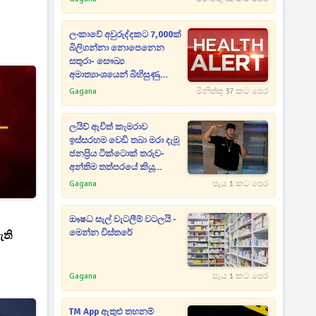
ලංකාවේ අවුරුද්දකට 7,000ක්
බිලිගන්නා නොපෙනෙන
සතුරා- සෞඛ්‍ය
අමාත්‍යාංශයෙන් බිහිසුණු
හෙළිදරව්වක්
Gagana
මිනිත්තු 37 කට පෙර
ලයිව් ඇවිත් කැමරාව
ඉස්සරහම වෙඩි තබා මරා දැමූ
ජනප්‍රිය ටික්ටොක් තරුව-
අන්තිම තත්පරයේ කියූ
තිගැස්සෙන කතාව
Gagana
පැය 1 කට පෙර
ඖෂධ සැල් වැටලීම් වටලයි -
මෙන්න විස්තරේ
ැති
Gagana
පැය 1 කට පෙර
TM App ඇතුළු තහනම්