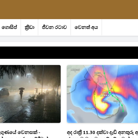
ගොසිප්
ක්‍රීඩා
ජීවන රටාව
වෙනත් අය
ගුණයේ වෙනසක් -
අද රාත්‍රී 11.30 දක්වා දැඩි අනතුරු 