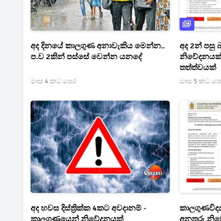
අද දිනයේ කාලගුණ අනාවැකිය මෙන්න..
අද 2න් පසු
ප.ව 2කින් පස්සේ වෙන්න යනදේ
නිවේදනයක් 
තත්ත්වයක්
මාස 4 කට පෙර
මාස 5 කට ප
අද හවස දිස්ත්‍රික්ක 4කට අවදානම් -
කාලගුණවිද්
කාලගුණයෙන් නිවේදනයක්
අනතුරු නිව