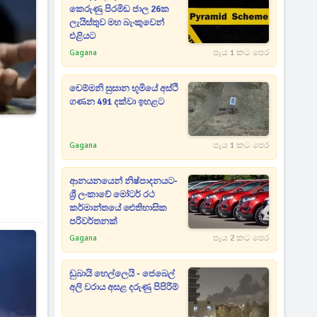
කෙරුණු පිරමිඩ ජාල 26ක
ලැයිස්තුව මහ බැංකුවෙන්
එළියට
Gagana
පැය 1 කට පෙර
චෙම්මනි සුසාන භූමියේ අස්ථි
ගණන 491 දක්වා ඉහළට
Gagana
පැය 1 කට පෙර
ආනයනයෙන් නිෂ්පාදනයට-
ශ්‍රී ලංකාවේ මෝටර් රථ
කර්මාන්තයේ ඓතිහාසික
පරිවර්තනක්
Gagana
පැය 2 කට පෙර
ඩුබායි හෙල්ලෙයි - ජෙබෙල්
අලි වරාය අසළ දරුණු පිපිරීම්