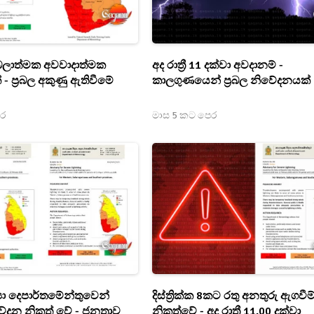
 බලාත්මක අවවාදාත්මක
අද රාත්‍රී 11 දක්වා අවදානම් -
- ප්‍රබල අකුණු ඇතිවීමේ
කාලගුණයෙන් ප්‍රබල නිවේදනයක්
ෙර
මාස 5 කට පෙර
‍යා දෙපාර්තමේන්තුවෙන්
දිස්ත්‍රික්ක 8කට රතු අනතුරු ඇගවීම
ේදන නිකුත් වේ - ජනතාව
නිකුත්වේ - අද රාත්‍රී 11.00 දක්වා