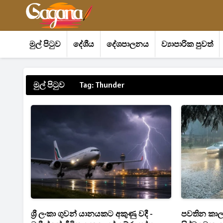
මුල් පිටුව
දේශීය
දේශපාලනය
ව්‍යාපාරික පුවත්
මුල් පිටුව
Tag: Thunder
ශ්‍රී ලංකා ගුවන් යානයකට අකුණු වදී -
පවතින කාල