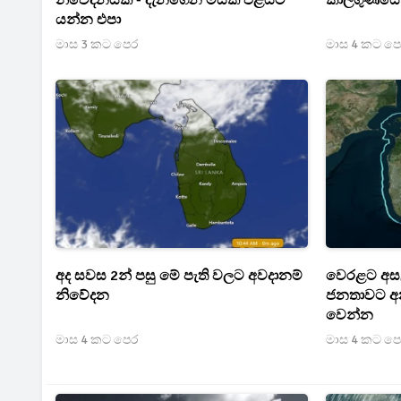
නිවේදනයක් - දැනගෙන මිසක් එළියට
කාලගුණයේ 
යන්න එපා
මාස 3 කට පෙර
මාස 4 කට ප
අද සවස 2න් පසු මේ පැති වලට අවදානම්
වෙරළට අසළ 
නිවේදන
ජනතාවට අනත
වෙන්න
මාස 4 කට පෙර
මාස 4 කට ප