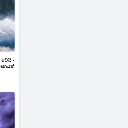
 වෙයි -
ේදනයක්