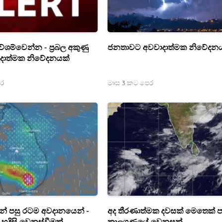
ේශම්වෙන්න - ප්‍රබල අකුණු
ජනතාවට අවවාදාත්මක නිවේදන
ාදාත්මක නිවේදනයක්
ෙර
මාස 3 කට පෙර
0න් පසු රටම අවදානයෙන් -
අද තීරණාත්මක දවසක් මෙතෙක් ප