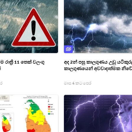
ම රාත්‍රි 11 තෙක් වලංගු
අද 2න් පසු කාලගුණය උඩු යටිකුරු
්
කාලගුණයෙන් අවවාදාත්මක නිව
ෙර
මාස 4 කට පෙර