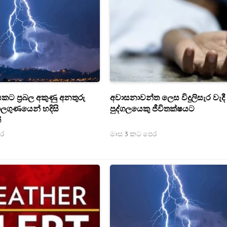
 රැසකට ප්‍රබල අකුණු අනතුරු
අවාසනාවන්ත ලෙස විදුලිසැර වැදී
ාලගුණයෙන් හදිසි
පුද්ගලයෙකු ජීවිතක්ෂයට
්
ෙර
මාස 3 කට පෙර