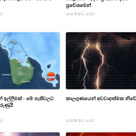
ප්‍රවේශමෙන්
ෙර
මාස 5 කට පෙර
ඉල්ලීමක් - මේ පැතිවලට
කාලගුණයෙන් අවවාදාත්මක නිව
රුණුයි
ෙර
මාස 6 කට පෙර