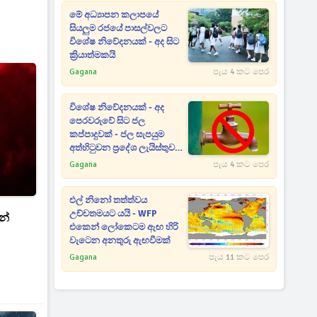
මේ අධ්‍යාපන කලාපයේ
සියලුම රජයේ පාසල්වලට
විශේෂ නිවේදනයක් - අද සිට
ක්‍රියාත්මකයි
Gagana
පැය 4 කට පෙර
විශේෂ නිවේදනයක් - අද
පෙරවරුවේ සිට ජල
කප්පාදුවක් - ජල සැපයුම
අත්හිටුවන ප්‍රදේශ ලැයිස්තුව
මෙන්න
Gagana
පැය 4 කට පෙර
එල් නිනෝ තත්ත්වය
උච්චතමයට යයි - WFP
න්
එකෙන් ලෝකෙටම ඇඟ හිරි
වැටෙන අනතුරු ඇඟවීමක්
Gagana
පැය 11 කට පෙර