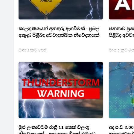
කාලගුණයෙන් අනතුරු ඇගවීමක් - ප්‍රබල
ජනතාව ප්‍රව
අකුණු පිළිබඳ අවවාදාත්මක නිවේදනයක්
පිළිබඳ අවව
මාස 3 කට පෙර
මාස 3 කට ප
මුළු ලංකාවටම රාත්‍රී 11 තෙක් වලංගු
අද ප.ව 2.0