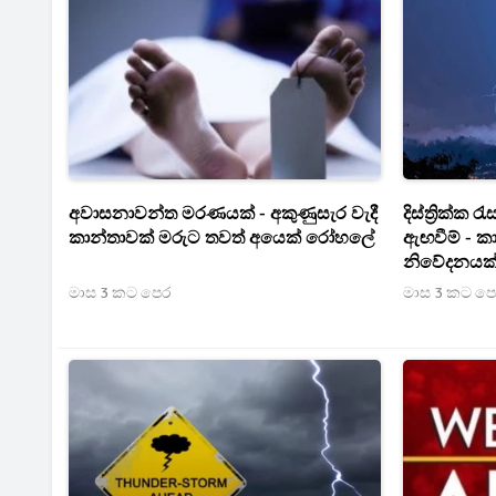
අවාසනාවන්ත මරණයක් - අකුණුසැර වැදී
දිස්ත්‍රික්ක
කාන්තාවක් මරුට තවත් අයෙක් රෝහලේ
ඇඟවීම් - ක
නිවේදනයක
මාස 3 කට පෙර
මාස 3 කට ප