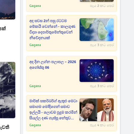
Gagana
පැය 2 කට පෙර
අද සවස 2න් පසු රටටම
මේකයි වෙන්නේ - කාලගුණ
යක්
විද්‍යා දෙපාර්තුමේන්තුවෙන්
නිවේදනයක්
Gagana
පැය 3 කට පෙර
අද දින ලග්න පලාපල – 2026
අගෝස්තු 06
Gagana
පැය 3 කට පෙර
මාර්ක් සකර්බර්ග් ඇතුළු මෙටා
සමාගම මෝදිගෙන් සමාව
ඉල්ලයි - ලොවම පුදුම කරමින්
සියල්ල දණ ගැස්සූ හේතුව
මෙන්න
Gagana
පැය 4 කට පෙර
ැවති