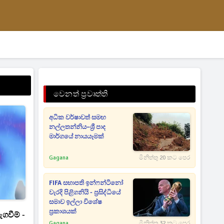
වෙනත් ප්‍රවෘත්ති
අධික වර්ෂාවත් සමඟ
නල්ලතන්නිය–ශ්‍රී පාද
මාර්ගයේ නායයෑමක්
Gagana
මිනිත්තු 20 කට පෙර
FIFA සභාපති ඉන්ෆන්ටිනෝ
වැරදි පිළිගනියි - ප්‍රසිද්ධියේ
සමාව ඉල්ලා විශේෂ
ප්‍රකාශයක්
ඇගවීම් -
Gagana
මිනිත්තු 32 කට පෙර