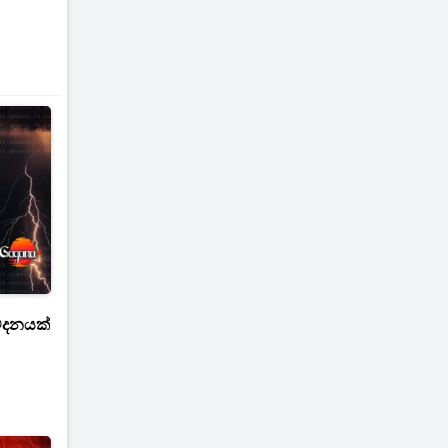
ේදනයක්