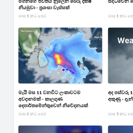
මගීන්ගේ ජීවිතය නූලෙන් බේරු දක්ෂ
සිද්ධවෙන ද
නියමුවා - ප්‍රශංසා වැස්සක්
මාස 1 කට පෙර
මාස 1 කට ප
මැයි මස 11 වනවිට ලංකාවටම
අද පස්වරු 1
අවදානමක් - කාලගුණ
අකුණු - දැ
දෙපාර්තමේන්තුවෙන් නිවේදනයක්
මාස 2 කට පෙර
මාස 3 කට ප