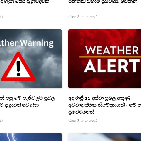
ේ ගැන පෙර දැනුම්දීමක්
ජනතාව වහාම ප්‍රවේශම් වෙන්න
ෙර
මාස 2 කට පෙර
න් පසු මේ පැතිවලට ප්‍රබල
අද රාත්‍රී 11 දක්වා ප්‍රබල අකුණු
න්ම දැනුවත් වෙන්න
අවවාදාත්මක නිවේදනයක් - මේ ප
ප්‍රවේශමෙන්
ෙර
මාස 3 කට පෙර