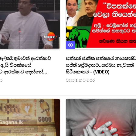
ලේකම්තුමාටත් ආරක්ෂාව
එක්සත් ජාතික පක්ෂයේ නායකත්
 ඇයි විපක්ෂයේ
සජිත් ප්‍රේමදාසට..සජබය නැවතත්
ුන්ට ආරක්ෂාව දෙන්නේ
සිරිකොතට - (VIDEO)
හර්ෂණ
ෙර
වසර 1 කට පෙර