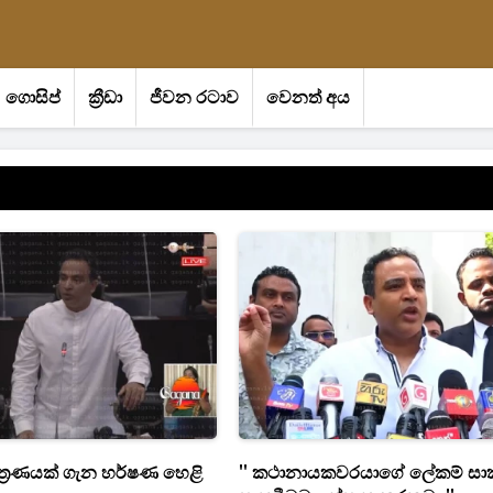
ගොසිප්
ක්‍රීඩා
ජීවන රටාව
වෙනත් අය
ත්‍රණයක් ගැන හර්ෂණ හෙළි
'' කථානායකවරයාගේ ලේකම් සාක