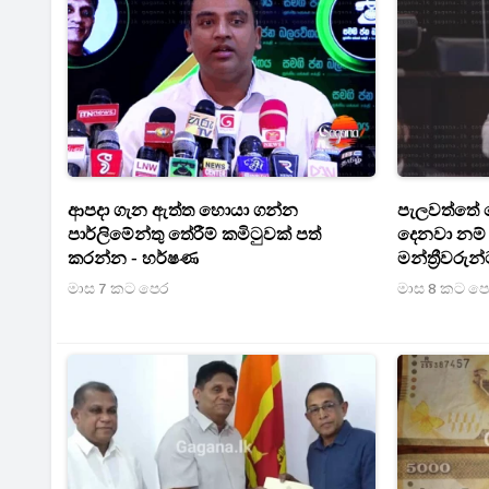
ආපදා ගැන ඇත්ත හොයා ගන්න
පැලවත්තේ 
පාර්ලිමේන්තු තේරීම් කමිටුවක් පත්
දෙනවා නම්
කරන්න - හර්ෂණ
මන්ත්‍රීවර
නැත්තේ - 
මාස 7 කට පෙර
මාස 8 කට ප