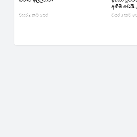
සමාව ඉල්ලනවා’’
ඉන්න පුළුවන
අහිමි වෙයි..
එළියට..?
වසර 2 කට පෙර
වසර 3 කට ප