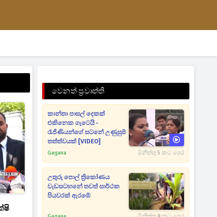
වෙනත් ප්‍රවෘත්ති
කාන්තා පාසල් දෙකක්
එකිනෙක ගැටෙයි -
රැජිණියන්ගේ සටනේ උණුසුම්
තත්ත්වයක් [VIDEO]
Gagana
මිනිත්තු 5 කට පෙර
උතුරු පොල් ත්‍රිකෝණය
වැඩසටහනේ තවත් සාර්ථක
පියවරක් ඇරඹේ
්ෂි
Gagana
මිනිත්තු 8 කට පෙර