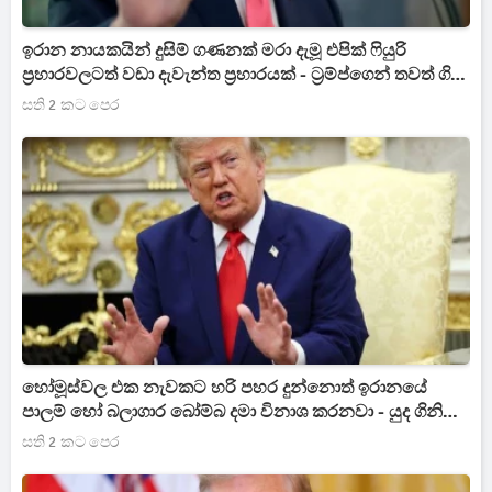
ඉරාන නායකයින් දුසිම් ගණනක් මරා දැමූ එපික් ෆියුරි
ප්‍රහාරවලටත් වඩා දැවැන්ත ප්‍රහාරයක් - ට්‍රම්ප්ගෙන් තවත් ගිනි
ගෙඩියක්
සති 2 කට පෙර
හෝමූස්වල එක නැවකට හරි පහර දුන්නොත් ඉරානයේ
පාලම් හෝ බලාගාර බෝම්බ දමා විනාශ කරනවා - යුද ගිනි
මැද ට්‍රම්ප්ගෙන් සටහනක්
සති 2 කට පෙර