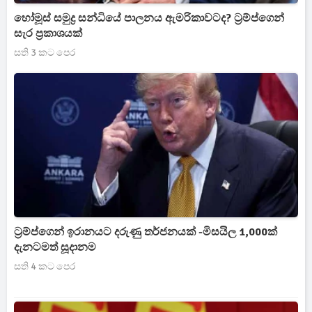
හෝමූස් සමුද්‍ර සන්ධියේ පාලනය ඇමරිකාවටද? ට්‍රම්ප්ගෙන්
සැර ප්‍රකාශයක්
සති 3 කට පෙර
ට්‍රම්ප්ගෙන් ඉරානයට දරුණු තර්ජනයක් -මිසයිල 1,000ක්
දැනටමත් සූදානම
සති 4 කට පෙර