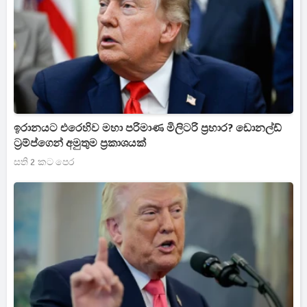
ඉරානයට එරෙහිව මහා පරිමාණ මිලිටරි ප්‍රහාර? ඩොනල්ඩ්
ට්‍රම්ප්ගෙන් අමුතුම ප්‍රකාශයක්
සති 2 කට පෙර