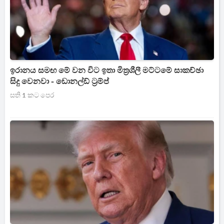
ඉරානය සමඟ මේ වන විට ඉතා මිත්‍රශීලී මට්ටමේ සාකච්ඡා
සිදු වෙනවා - ඩොනල්ඩ් ට්‍රම්ප්
සති 1 කට පෙර