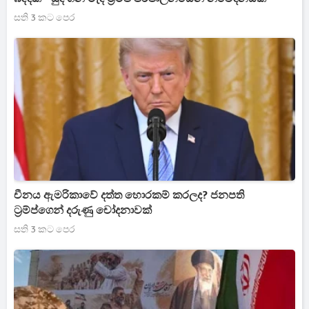
සති 3 කට පෙර
චීනය ඇමරිකාවේ දත්ත හොරකම් කරලද? ජනපති
ට්‍රම්ප්ගෙන් දරුණු චෝදනාවක්
සති 3 කට පෙර