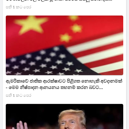
කණ්ඩායම් සම්පූර්ණයෙන් නිරායුධ කරයි
සති 1 කට පෙර
ඇමරිකාවේ ජාතික ආරක්ෂාවට පිළිගත නොහැකි අවදානමක්
- මෙම නිෂ්පාදන ආනයනය තහනම් කරන බවට
නිවේදනයක්
සති 1 කට පෙර