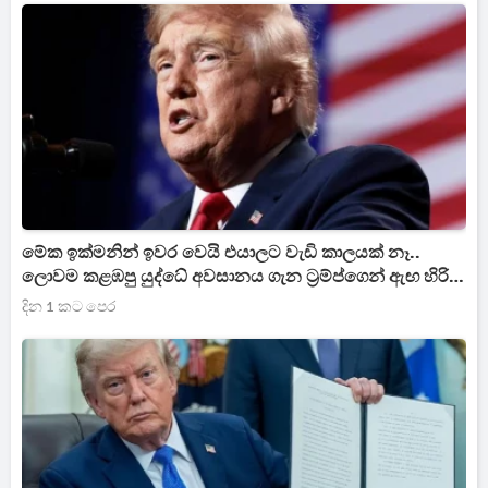
මේක ඉක්මනින් ඉවර වෙයි එයාලට වැඩි කාලයක් නෑ..
ලොවම කළඹපු යුද්ධේ අවසානය ගැන ට්‍රම්ප්ගෙන් ඇඟ හිරි
වැටෙන ප්‍රකාශයක්
දින 1 කට පෙර