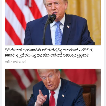
ට්‍රම්ප්ගෙන් ලෝකෙටම තවත් තීරුබදු ප්‍රහාරයක් - රටවල්
60කට අලුතින්ම බදු ගහන්න එක්සත් ජනපදය සූදානම්
සති 2 කට පෙර