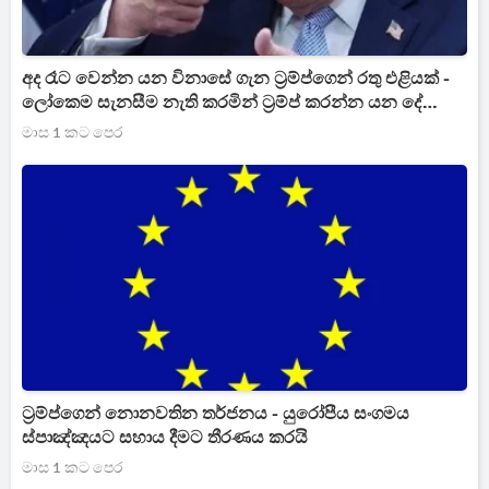
අද රෑට වෙන්න යන විනාසේ ගැන ට්‍රම්ප්ගෙන් රතු එළියක් -
ලෝකෙම සැනසීම නැති කරමින් ට්‍රම්ප් කරන්න යන දේ
[UPDATE]
මාස 1 කට පෙර
ට්‍රම්ප්ගෙන් නොනවතින තර්ජනය - යුරෝපීය සංගමය
ස්පාඤ්ඤයට සහාය දීමට තීරණය කරයි
මාස 1 කට පෙර