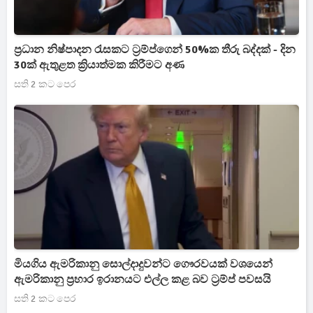
ප්‍රධාන නිෂ්පාදන රැසකට ට්‍රම්ප්ගෙන් 50%ක තීරු බද්දක් - දින
30ක් ඇතුළත ක්‍රියාත්මක කිරීමට අණ
සති 2 කට පෙර
මියගිය ඇමරිකානු සොල්දාදුවන්ට ගෞරවයක් වශයෙන්
ඇමරිකානු ප්‍රහාර ඉරානයට එල්ල කළ බව ට්‍රම්ප් පවසයි
සති 2 කට පෙර