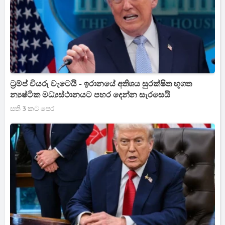
ට්‍රම්ප් වියරු වැටෙයි - ඉරානයේ අතිශය සුරක්ෂිත භූගත
න්‍යෂ්ටික මධ්‍යස්ථානයට පහර දෙන්න සැරසෙයි
සති 3 කට පෙර