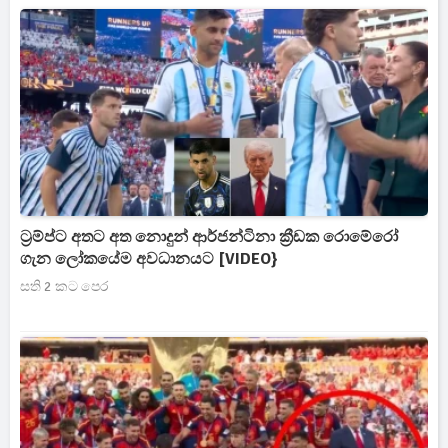
ට්‍රම්ප්ට අතට අත නොදුන් ආර්ජන්ටිනා ක්‍රීඩක රොමේරෝ
ගැන ලෝකයේම අවධානයට [VIDEO}
සති 2 කට පෙර