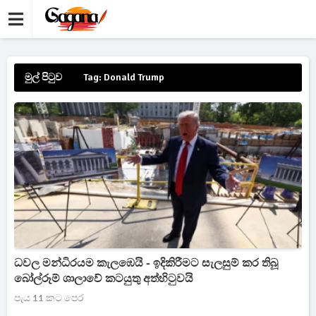
මුල් පිටුව
Tag: Donald Trump
ධවල මන්ධිරයම කැලඹෙයි - ඉදිකිරීමට සැලසුම් කර තිබූ
බෝල්රූම් ශාලාවේ කටයුතු අත්හිටුවයි
පැය 11 කට පෙර