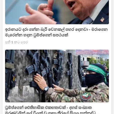
ඉරානයට දරා ගන්න බැරි වෙනකල් පහර දෙනවා - මරාගෙන
මැරෙන්න හදන ට්‍රම්ප්ගෙන් සපථයක්
සති 1 කට පෙර
ට්‍රම්ප්ගෙන් ඓතිහාසික එකඟතාවක් - දහස් සංඛ්‍යාත
මරණවලින් ලේ විලක් වූ ගාසා තීරයේ සියලු සන්නද්ධ