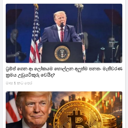
ට්‍රම්ප් ගෙන ආ ලෝකයම හොල්ලන අලුත්ම පනත- මැතිවරණ
ක්‍රමය උඩුයටිකුරු වෙයිද?
මාස 1 කට පෙර