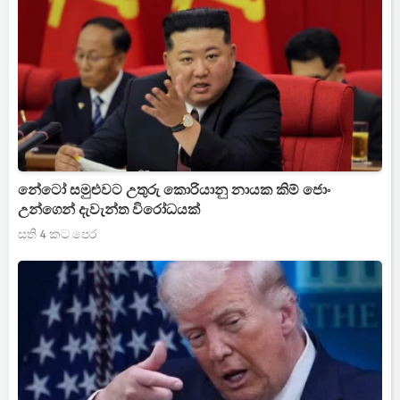
නේටෝ සමුළුවට උතුරු කොරියානු නායක කිම් ජොං
උන්ගෙන් දැවැන්ත විරෝධයක්
සති 4 කට පෙර