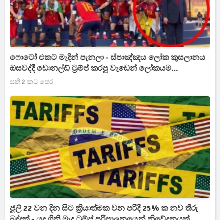
ෆොටෝ එකට මැදින් පැනලා - ස්පාඤ්ඤය ලෝක කුසලානය
ඔසවද්දී ඩොනල්ඩ් ට්‍රම්ප් කරපු වැඩෙන් ලෝකයම
හිනස්සවයි[VIDEO]
සති 2 කට පෙර
ජූලි 22 වන දින සිට ක්‍රියාත්මක වන පරිදී 25% ක නව තීරු
බද්දක් - යුද ගිනි මැද ට්‍රම්ප් පරිපාලනයෙන් නිවේදනයක්