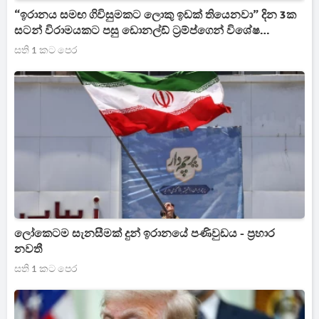
“ඉරානය සමඟ ගිවිසුමකට ලොකු ඉඩක් තියෙනවා” දින 3ක
සටන් විරාමයකට පසු ඩොනල්ඩ් ට්‍රම්ප්ගෙන් විශේෂ
ප්‍රකාශයක්
සති 1 කට පෙර
ලෝකෙටම සැනසීමක් දුන් ඉරානයේ පණිවුඩය - ප්‍රහාර
නවතී
සති 1 කට පෙර