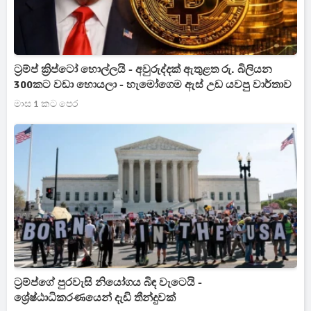
ට්‍රම්ප් ක්‍රිප්ටෝ හොල්ලයි - අවුරුද්දක් ඇතුළත රු. බිලියන
300කට වඩා හොයලා - හැමෝගෙම ඇස් උඩ යවපු වාර්තාව
මාස 1 කට පෙර
ට්‍රම්ප්ගේ පුරවැසි නියෝගය බිඳ වැටෙයි -
ශ්‍රේෂ්ඨාධිකරණයෙන් දැඩි තීන්දුවක්