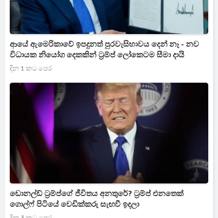
ආයේ ඇමෙරිකාවේ ඉපදුනත් පුරවැසිභාවය දෙන් නෑ - නව
විධායක නියෝග දෙකකින් ට්‍රම්ප් ලෝකෙටම සීමා දායි
දින 1 කට පෙර
ඩොනල්ඩ් ට්‍රම්ප්ගේ ජීවිතය අනතුරේ? ට්‍රම්ප් එනතෙක්
ගොල්ෆ් පිටියේ වෙඩික්කරු සැඟවී ඉදලා
දින 3 කට පෙර