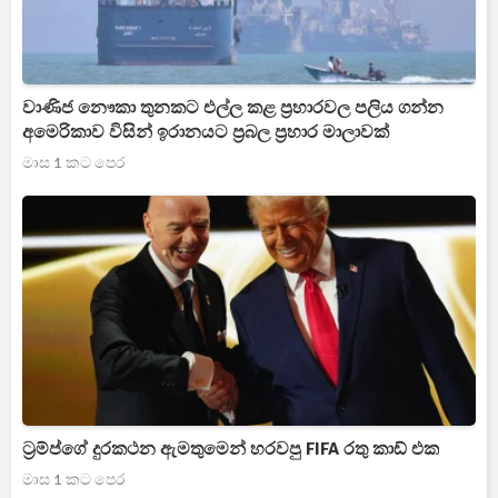
වාණිජ නෞකා තුනකට එල්ල කළ ප්‍රහාරවල පලිය ගන්න
අමෙරිකාව විසින් ඉරානයට ප්‍රබල ප්‍රහාර මාලාවක්
මාස 1 කට පෙර
ට්‍රම්ප්ගේ දුරකථන ඇමතුමෙන් හරවපු FIFA රතු කාඩ් එක
මාස 1 කට පෙර