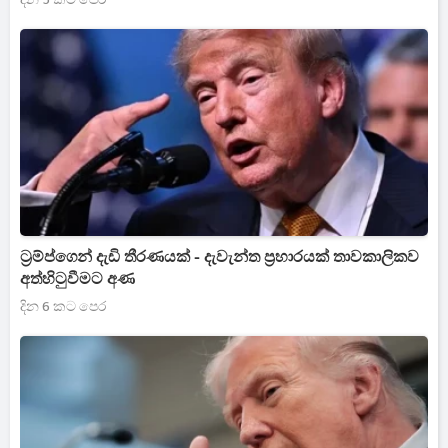
ට්‍රම්ප්ගෙන් දැඩි තීරණයක් - දැවැන්ත ප්‍රහාරයක් තාවකාලිකව
අත්හිටුවීමට අණ
දින 6 කට පෙර