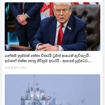
යන්තම් හුස්මක් ගත්තා විතරයි ට්‍රම්ප් ආයෙත් ඇවිලෙයි -
ඉරානේ එක්ක ගහපු ගිවිසුම ඉවරයි - ආයෙත් යුද්ධෙට
සූදානම් වෙන ට්‍රම්ප්
මාස 1 කට පෙර