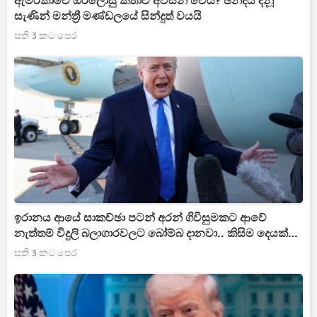
ඇමරිකාවේ ඔරලෝසු කතාව අවසන් වෙයි? ඡන්දය දිනූ
සැණින් මන්ත්‍රී මණ්ඩලයේ සින්දුත් වයයි
සති 3 කට පෙර
ඉරානය ආයේ සාකච්ඡා පටන් අරන් ගිවිසුමකට ආවේ
නැත්තම් විදුලි බලාගාරවලට බෝම්බ දානවා.. කිසිම දෙයක්
ඉතුරු කරන් නෑ - ට්‍රම්ප් යකා නටයි
සති 3 කට පෙර