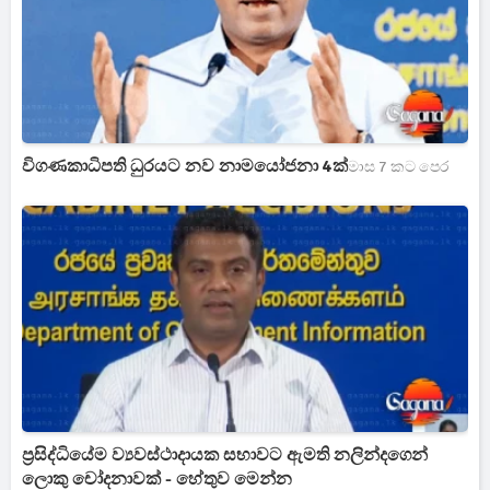
විගණකාධිපති ධුරයට නව නාමයෝජනා 4ක්
මාස 7 කට පෙර
ප්‍රසිද්ධියේම ව්‍යවස්ථාදායක සභාවට ඇමති නලින්දගෙන්
ලොකු චෝදනාවක් - හේතුව මෙන්න