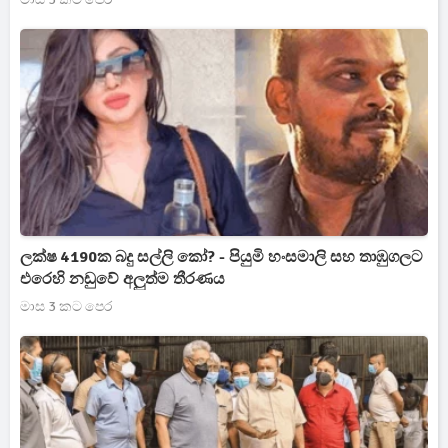
ලක්ෂ 4190ක බදු සල්ලි කෝ? - පියුමි හංසමාලි සහ තාඹුගලට
එරෙහි නඩුවේ අලුත්ම තීරණය
මාස 3 කට පෙර