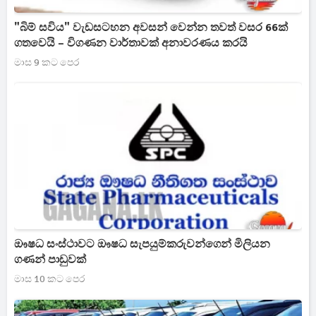
"බිම් සවිය" වැඩසටහන අවසන් වෙන්න තවත් වසර 66ක්
ගතවෙයි – විගණන වාර්තාවක් අනාවරණය කරයි
මාස 9 කට පෙර
ඖෂධ සංස්ථාවට ඖෂධ සැපයුම්කරුවන්ගෙන් මිලියන
ගණන් පාඩුවක්
මාස 10 කට පෙර