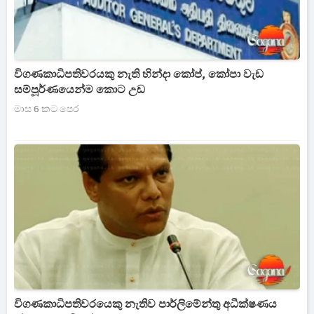
විගණකාධිපතිවරයකු නැති හින්දා කෝප්, කෝපා වැඩ
සම්පූර්ණයෙන්ම කොට උඩ
මාස 6 කට පෙර
විගණකාධිපතිවරයෙකු නැතිව පාර්ලිමේන්තු අධීක්ෂණය