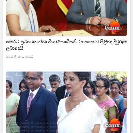
මෙරට ප්‍රථම කාන්තා විගණකාධිපති රහස්‍යතාව පිළිබඳ දිවුරුම
ලබාදෙයි
මාස 6 කට පෙර