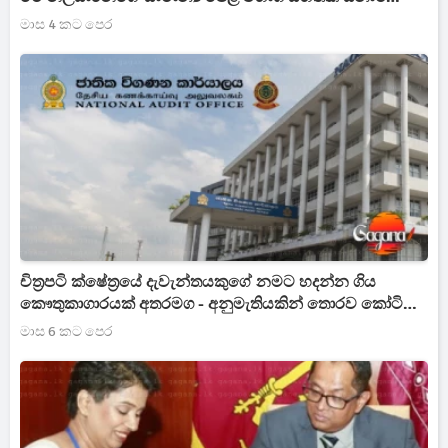
කරන්න බෑ
මාස 4 කට පෙර
චිත්‍රපටි ක්ෂේත්‍රයේ දැවැන්තයකුගේ නමට හදන්න ගිය
කෞතුකාගාරයක් අතරමග - අනුමැතියකින් තොරව කෝටි
දහයක ගෙවීම්
මාස 6 කට පෙර