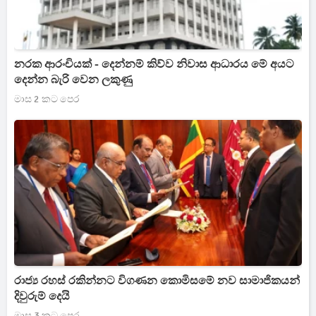
නරක ආරංචියක් - දෙන්නම් කිව්ව නිවාස ආධාරය මේ අයට
දෙන්න බැරි වෙන ලකුණු
මාස 2 කට පෙර
රාජ්‍ය රහස් රකින්නට විගණන කොමිසමේ නව සාමාජිකයන්
දිවුරුම් දෙයි
මාස 3 කට පෙර