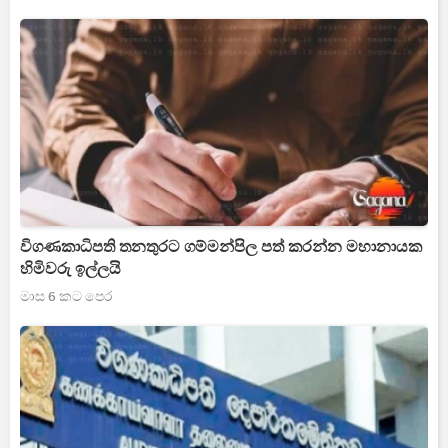
විගණකාධිපති තනතුරට ගම්මන්පිල පත් කරන්න මහානායක
හිමිවරු ඉල්ලයි
මාස 6 කට පෙර