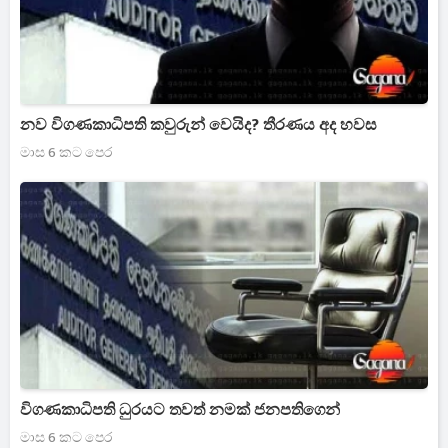
නව විගණකාධිපති කවුරුන් වෙයිද? තීරණය අද හවස
මාස 6 කට පෙර
විගණකාධිපති ධුරයට තවත් නමක් ජනපතිගෙන්
මාස 6 කට පෙර