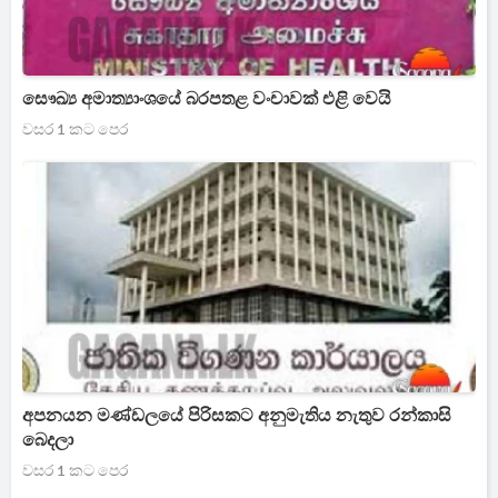
සෞඛ්‍ය අමාත්‍යාංශයේ බරපතළ වංචාවක් එළි වෙයි
වසර 1 කට පෙර
අපනයන මණ්ඩලයේ පිරිසකට අනුමැතිය නැතුව රන්කාසි
බෙදලා
වසර 1 කට පෙර