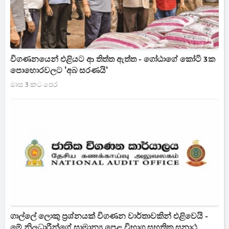
විගණනයෙන් එළියට ආ තිත්ත ඇත්ත - ගෝඨාගේ කෝටි 3ක
පොහොරවලට 'අබ සරණයි'
මාස 3 කට පෙර
ගාල්ලේ ලොකු ප්‍රශ්නයක් විගණන වාර්තාවකින් එළිවෙයි -
මේ නිලධාරීන්ගේ සාමාන්‍ය පෙළ විභාග සහතික සනාථ