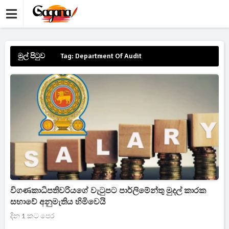
මුල් පිටුව
Tag: Department Of Audit
විගණකාධිපතිවරියගේ වැටුපට පාර්ලිමේන්තු මුදල් කාරක
සභාවේ අනුමැතිය හිමිවෙයි
දින 1 කට පෙර