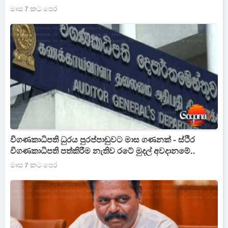
මාස 7 කට පෙර
විගණකාධිපති ධුරය පුරප්පාඩුවට මාස ගණනක් - ස්ථිර
විගණකාධිපති පත්කිරීම නැතිව රටේ මුදල් අවදානමේ..
මාස 7 කට පෙර