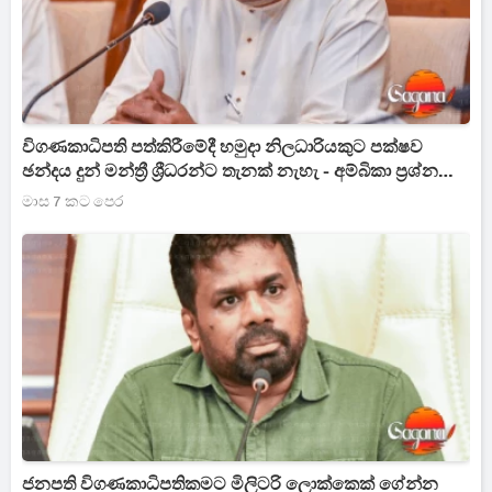
විගණකාධිපති පත්කිරීමේදී හමුදා නිලධාරියකුට පක්ෂව
ඡන්දය දුන් මන්ත්‍රී ශ්‍රීධරන්ට තැනක් නැහැ - අම්බිකා ප්‍රශ්න
කරයි
මාස 7 කට පෙර
ජනපති විගණකාධිපතිකමට මිලිටරි ලොක්කෙක් ගේන්න