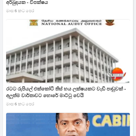
අර්බුදයක - විපක්ෂය
මාස 6 කට පෙර
රටට රුපියල් එක්කෝටි තිස් හය ලක්ෂයකට වැඩි පාඩුවක් -
අලුත්ම වාර්තාවට හොරේ මාට්ටු වෙයි
මාස 6 කට පෙර