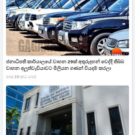
ජනාධිපති කාර්යාලයේ වාහන 29ක් අතුරුදහන් වෙද්දි තිබ්බ
වාහන අලුත්වැඩියාවට මිලියන ගණන් වියදම් කරලා
මාස 10 කට පෙර