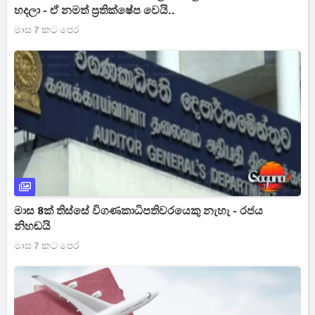
හදලා - ඒ නමත් ප්‍රතික්ෂේප වෙයි..
මාස 7 කට පෙර
මාස 8ක් තිස්සේ විගණකාධිපතිවරයෙකු නැහැ - රජය
නිහඬයි
මාස 7 කට පෙර