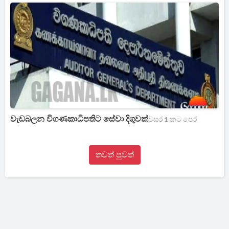
වැඩබලන විගණකාධිපතිට සේවා දිගුවක්
වසර 1 කට පෙර
තවත් පුවත්