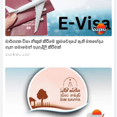
මාර්ගගත වීසා නිකුත් කිරීමේ ක්‍රමවේදයේ ඇති මතභේදය
ගැන සමාමෙන් පැහැදිලි කිරීමක්
මාස 9 කට පෙර