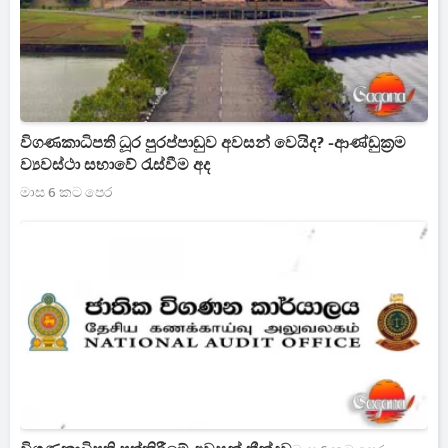
විගණකාධිපති ධූර පුරප්පාඩුව අවසන් වෙයිද? -ආණ්ඩුක්‍රම
ව්‍යවස්ථා සභාවේ රැස්වීම අද
මාස 6 කට පෙර