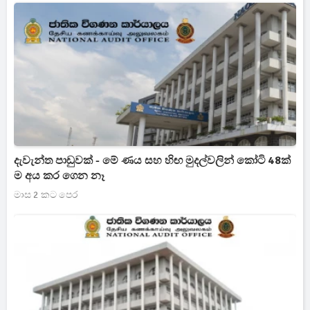
දැවැන්ත පාඩුවක් - මේ ණය සහ හිඟ මුදල්වලින් කෝටි 48ක්
ම අය කර ගෙන නෑ
මාස 2 කට පෙර