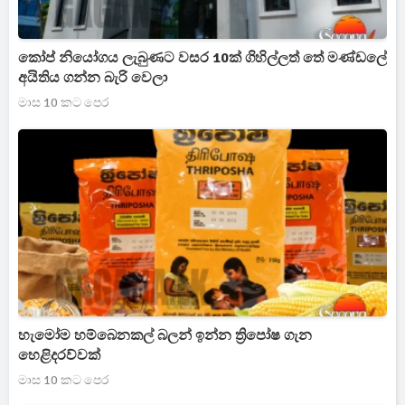
කෝප් නියෝගය ලැබුණට වසර 10ක් ගිහිල්ලත් තේ මණ්ඩලේ
අයිතිය ගන්න බැරි වෙලා
මාස 10 කට පෙර
හැමෝම හම්බෙනකල් බලන් ඉන්න ත්‍රිපෝෂ ගැන
හෙළිදරව්වක්
මාස 10 කට පෙර