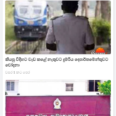
කියපු විදිහට වැඩ කළේ නැතුවට දුම්රිය දෙපාර්තමේන්තුවට
චෝදනා
වසර 1 කට පෙර