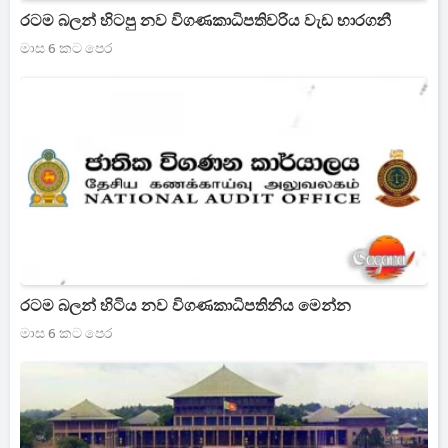
රටම බලන් හිටපු නව විගණකාධිපතිවරිය වැඩ භාරගනී
මාස 6 කට පෙර
රටම බලන් හිටිය නව විගණකාධිපතිනිය මෙන්න
මාස 6 කට පෙර