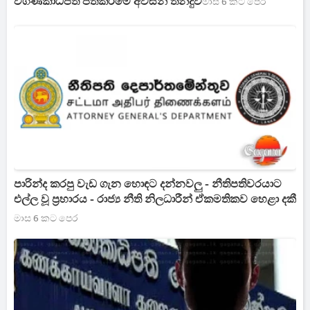
විගණකාධිපති පත්කිරීමේ අවසන් තීන්දුව
මාස 6 කට පෙර
පාරින්ද කරපු වැඩ ගැන හොඳට දන්නවලු - නීතිපතිවරයාට
එල්ල වූ ප්‍රහාරය - රාජ්‍ය නීති නිලධාරීන් ඒකමතිකව හෙළා දකී
මාස 6 කට පෙර