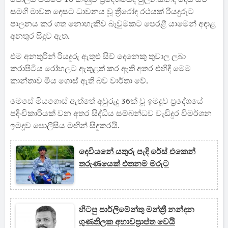
සමගි මාවත දෙසට ධාවනය වූ ත්‍රීරෝද රථයක් රියදුරුට
පාලනය කර ගත නොහැකිව බෑවුමකට පෙරළී යාමෙන් අඳාළ
අනතුර සිදුව ඇත.
එම අනතුරින් රියදුරු ඇතුළු සිව් දෙනෙකු තුවාල ලබා
කරාපිටිය රෝහලට ඇතුළත් කර ඇති අතර එහිදී මෙම
කාන්තාව මිය ගොස් ඇති බව වාර්තා වේ.
මෙසේ මියගොස් ඇත්තේ අවුරුදු 36ක් වූ ඉමදූව ප්‍රදේශයේ
පදිංචිකාරියක් වන අතර සිද්ධිය සම්බන්ධව වැඩිදුර විමර්ශන
ඉමදූව පොලීසිය මඟින් සිදුකරයි.
දෙවියනේ යතුරු පැදි රේස් එකෙන්
තරුණයෙක් එතනම මරුට
හිටපු පාර්ලිමේන්තු මන්ත්‍රී නන්දන
ගුණතිලක අභාවප්‍රාප්ත වෙයි