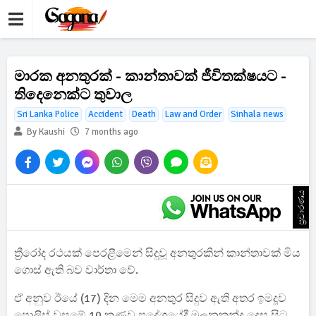
මාරක අනතුරක් - කාන්තාවක් ජීවිතක්ෂයට -
තිදෙනෙක්ට තුවාල
Sri Lanka Police
Accident
Death
Law and Order
Sinhala news
By Kaushi
7 months ago
ප්‍රචාරණය
ත්‍රීරෝද රථයක් පෙරළීමෙන් සිදුවූ අනතුරකින් කාන්තාවක් මිය
ගොස් ඇති බව වාර්තා වේ.
ඒ අනුව ඊයේ (17) දින මෙම අනතුර සිදුව ඇති අතර ඉමදූව
පොලිස් වසමේ 10 කණුව ප්‍රදේශයේදී මුලනකන්ද දෙස සිට