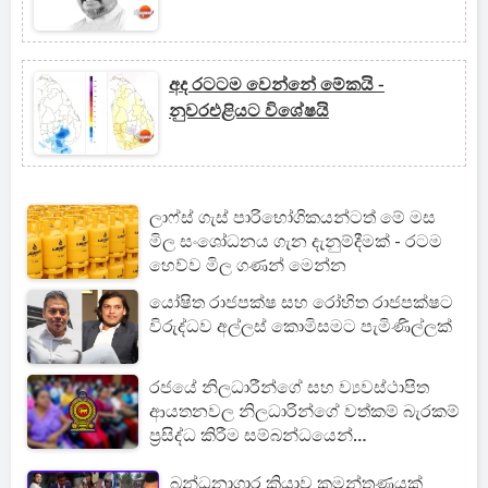
අද රටටම වෙන්නේ මේකයි -
නුවරඑළියට විශේෂයි
ලාෆ්ස් ගැස් පාරිභෝගිකයන්ටත් මේ මස
මිල සංශෝධනය ගැන දැනුම්දීමක් - රටම
හෙව්ව මිල ගණන් මෙන්න
යෝෂිත රාජපක්ෂ සහ රෝහිත රාජපක්ෂට
විරුද්ධව අල්ලස් කොමිසමට පැමිණිල්ලක්
රජයේ නිලධාරීන්ගේ සහ ව්‍යවස්ථාපිත
ආයතනවල නිලධාරින්ගේ වත්කම් බැරකම්
ප්‍රසිද්ධ කිරීම සම්බන්ධයෙන්
සංශෝධනයක්
බන්ධනාගාර ක්‍රියාව කුමන්ත්‍රණයක්