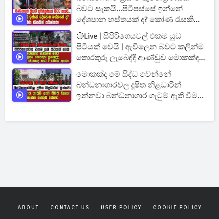
බවට සැකයි...පිටිපස්සේ ඉන්නේ
දේශපාන හස්තයක් ද? කෝණ රැසකින්
පරීක්ෂණ
🔴Live | සිපිරිගෙයවල් එකම යුධ
පිටියක් වෙයි | ඇවිලෙන බවට කලින්ම
තොරතුරු ලැබෙද්දී ආණ්ඩුව මොකක්ද
කරේ
මොකක්ද මේ සිද්ධ වෙන්නේ
බන්ධනාගාරවල දූෂිත නිළධාරින්
ඉන්නවා බන්ධනාගාර ගැටුම් ඇති වීමට
බලපෑ ඇත්ත හේතුව
ABOUT
CONTACT US
USER POLICY
COOKIE POLICY