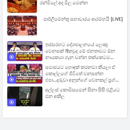
රන්මිලේ අද මිල මෙන්න
පාර්ලිමේන්තු සභාවාරය ආරම්භයි [LIVE]
ඉස්සරහට දේශපාලනයේ ලොකු
වෙනසක් ?|කවුද මේ ජනතාවට ඕන
නායකයා ගැන චන්න තක්කෙටම
කියයි.
සමාජයට හොඳක් කරනවා කියලා ඒ
කොල්ලගේ ජිවිතේ වනසන්න
එපා...දරුවා අනුන්ගේ වෙනකල් ප්‍රශ්න
හොඳට පේනවා...
අල්ලස් කොමිසමෙන් සිනා සිසී එළියට
එන අකිල