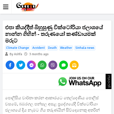
එපා කියද්දීත් බිහුසුණු වික්ටෝරියා ජලාශයේ
නාන්න ගිහින් - තරුණයෝ කණ්ඩායමක්
මරුට
Climate Change
Accident
Death
Weather
Sinhala news
By Ashfa
3 months ago
ප්‍රචාරණය
පොලිසිය වාර්තා කරන ආකාරයට තෙල්දෙණිය පොලිස්
වසමේ, බඹරගල පන්සල අසළ ප්‍රදේශයේදී වික්ටෝරියා
ජලාශයේ දිය නෑමට ගිය තරුණයින් සිව්දෙනෙකු අතරින්