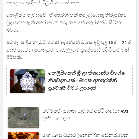
දෙදෙනෙකු දියේ ගිලී මියගොස් ඇත.
පොලීසිය පැවසුවේ, ඒ අතරින් එක් තරුණයෙකු නිරුපද්‍රිතව
මුදාගෙන ඇති අතර තවත් තරුණයෙක් අතුරුදන්ව සිටින
බවය.
මෙලෙස දිය නෑමට ගොස් ඇතේතේ වයස අවුරුදු 18ත් - 21ත්
අතර පසුවන මහනුවර, වැරැල්ලගම ප්‍රදේශයේ පදිංචිකරුවන්
පිරිසකි.
පොලිසියෙන් ශ්‍රී ලාංකිකයන්ට විශේෂ
නිවේදනයක් - මාරක අනතුරකින්
ප්‍රවේශම් වීමට උපදෙස්
චෙම්මනි සුසාන භූමියේ අස්ථි ගණන 491
දක්වා ඉහළට
මඟ බලපු ඔයාට දිනෙන් දින වෙනස්වෙන