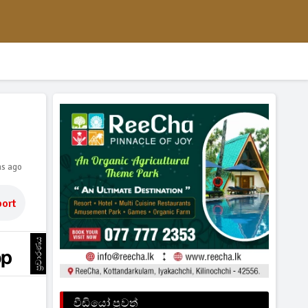
hs ago
ort
ප්‍රචාරණය
වීඩියෝ පුවත්