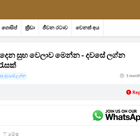
ගොසිප්
ක්‍රීඩා
ජීවන රටාව
වෙනත් අය
දෙන සුභ වෙලාව මෙන්න - දවසේ ලග්න
රැසක්
අද දවසේ ලග්න
3 mont
Rep
♈ මේෂ