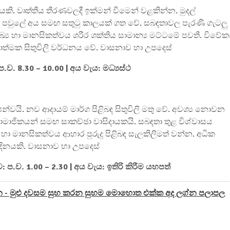
ිනයකි. වෘත්තීය තීරණවලදී ඉක්මන් වීමෙන් වළකින්න. මුදල්
වුල පවුලේ අය සමඟ සතුටු කාලයක් ගත වේ. සබඳතාවල පැරණි ගැටලු
ය හා මානසිකත්වය ශරීර ශක්තිය සාමාන්‍ය මට්ටමේ පවතී. විවේ
ාත්මක සිතුවිලි වර්ධනය වේ. වාසනාව හා උපදෙස්
ෙ.ව. 8.30 – 10.00 | අය වැය: මධ්‍යස්ථ
න්වයි. නව ආදායම් මාර්ග පිළිබඳ සිතුවිලි මතු වේ. අවශ්‍ය නොවන
ාමාජිකයන් සමඟ සාකච්ඡා වාසිදායකයි. සබඳතා තුළ විශ්වාසය
 හා මානසිකත්වය ආහාර පුරුදු පිළිබඳ සැලකිලිමත් වන්න. අධික
දිනයකි. වාසනාව හා උපදෙස්
 ප.ව. 1.00 – 2.30 | අය වැය: ඉතිරි කිරීම යහපත්
 - මුළු දවසම සුභ කරන සුභම මොහොත එක්ක අද ලග්න පලාපල