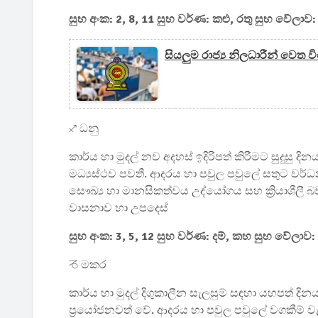
සුභ අංක: 2, 8, 11 සුභ වර්ණ: කළු, රතු සුභ වේලාව:
සියලුම රාජ්‍ය නිලධාරීන් වෙත 
♐ ධනු
කාර්ය හා මුදල් නව අදහස් ඉදිරිපත් කිරීමට සුදුසු දින
මධ්‍යස්ථව පවතී. ආදරය හා පවුල පවුලේ සතුට වර්
සෞඛ්‍ය හා මානසිකත්වය උද්යෝගය සහ ක්‍රියාශීලී බව
වාසනාව හා උපදෙස්
සුභ අංක: 3, 5, 12 සුභ වර්ණ: දම්, කහ සුභ වේලාව:
♑ මකර
කාර්ය හා මුදල් දිගුකාලීන සැලසුම් සඳහා යහපත් දිනයක
ප්‍රයෝජනවත් වේ. ආදරය හා පවුල පවුලේ වගකීම් 