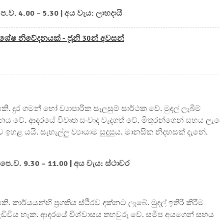
 ප.ව. 4.00 – 5.30 | අය වැය: ලාභදායී
විශේෂ නිවේදනයක් - ජූනි 30න් අවසන්
යකි. දුර ගමන් හෝ ව්‍යාපාරික සැලසුම් සාර්ථක වේ. මුදල් ලැබීම්
ධනය වේ. ආදරයේ විවෘත සංවාද වැදගත් වේ. මිතුරන්ගෙන් සහය ලැබ
 ඉහළ යයි. සැහැල්ලු ව්‍යායාම සුදුසුය. මානසික නිදහසක් දැනේ.
 පෙ.ව. 9.30 – 11.00 | අය වැය: ස්ථාවර
ි. කාර්යයන්හි ප්‍රගතිය ස්ථිරව දක්නට ලැබේ. මුදල් ඉතිරි කිරීම
වැඩිවිය හැක. ආදරයේ විශ්වාසය තහවුරු වේ. සමීප අයගෙන් සහය