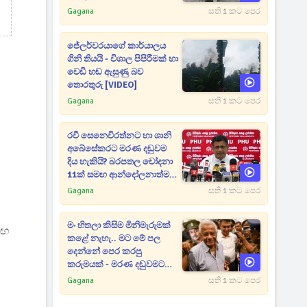
Gagana
සති 1 කට පෙර
ජේලර්වරයාගේ කාර්යාලය
ගිනි තියයි - විශාල පිපිරීමක් හා
වෙඩි හඬ ඇසුණු බව
තොරතුරු [VIDEO]
Gagana
සති 1 කට පෙර
රවී සෙනෙවිරත්නට හා ශානි
අබේසේකරට මරණ දඬුවම
දිය හැකියි? බරපතල චෝදනා
11ක් සමඟ ආන්දෝලනාත්මක
ප්‍රකාශයක් [VIDEO]
Gagana
සති 1 කට පෙර
මං හිතලා කිසිම මිනිමැරුමක්
මඟ
කළේ නැහැ.. මට මේ පල
දෙන්නේ පෙර කරපු
කරුමයක් - මරණ දඬුවමට
කළින් කට ඇරපු පූජිත් හඬා
Gagana
සති 1 කට පෙර
වැටෙයි [VIDEO]