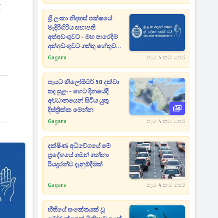
්
ශ්‍රී ලංකා නිදහස් පක්ෂයේ
මැදිරිගිරිය සභාපති
අත්අඩංගුවට - මහ පාරෙදිම
අත්අඩංගුවට ගත්තු හේතුව
මෙන්න
Gagana
පැය 4 කට පෙර
පැයට කිලෝමීටර් 50 දක්වා
තද සුළං - හෙට දිනයේදී
අවධානයෙන් සිටිය යුතු
දිස්ත්‍රික්ක මෙන්න
Gagana
පැය 4 කට පෙර
දක්ෂිණ අධිවේගයේ මේ
ප්‍රදේශයේ ගමන් ගන්නා
රියදුරන්ට දැනුම්දීමක්
Gagana
පැය 4 කට පෙර
භීතියේ සංකේතයක් වූ