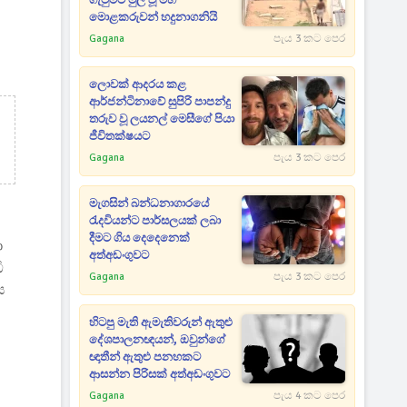
ගැටුමට මුල් වූ මහ
මොළකරුවන් හදුනාගනියි
Gagana
පැය 3 කට පෙර
ලොවක් ආදරය කළ
ආර්ජන්ටිනාවේ සුපිරි පාපන්දු
තරුව වූ ලයනල් මෙසීගේ පියා
ජීවිතක්ෂයට
Gagana
පැය 3 කට පෙර
මැගසින් බන්ධනාගාරයේ
රැදවියන්ට පාර්සලයක් ලබා
දීමට ගිය දෙදෙනෙක්
ා
අත්අඩංගුවට
ි
Gagana
පැය 3 කට පෙර
ය
හිටපු මැති ඇමැතිවරුන් ඇතුළු
දේශපාලනඥයන්, ඔවුන්ගේ
ඥාතීන් ඇතුළු පනහකට
ආසන්න පිරිසක් අත්අඩංගුවට
Gagana
පැය 4 කට පෙර