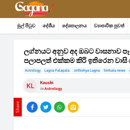
මුල් පිටුව
දේශීය
දේශපාලනය
ව්‍යාපාරික පුවත්
ලග්නයට අනුව අද ඔබට වාසනාව පෑ
පලාපලත් එක්කම කිරි ඉතිරෙන වාසි 
Astrology
Lagna Palapala
Jothishya Lagna
Sinhala news
Kaushi
in
Astrology
Share