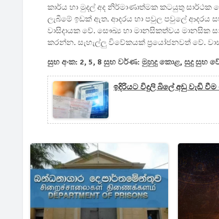
කාර්ය හා මුදල් අද නිර්මාණාත්මක කටයුතු සාර්ථක ව
ලැබීමේ ඉඩක් ඇත. ආදරය හා පවුල පවුලේ ආදරය සහ
වාසිදායක වේ. සෞඛ්‍ය හා මානසිකත්වය මානසික
කරන්න. සැහැල්ලු විවේකයක් ප්‍රයෝජනවත් වේ. ව
සුභ අංක: 2, 5, 8 සුභ වර්ණ: මුහුදු කොළ, සුදු සුභ 
ඉදිරියට විදුලි බිලේ අඩු වැඩි 