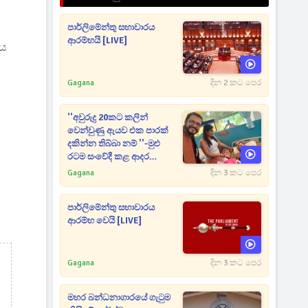
පාර්ලිමේන්තු සභාවාරය
ආරම්භයි [LIVE]
කය
Gagana
දින 2 කට පෙර
''අවුරුදු 20කට කලින්
වෙන්වුණු ඇයව එක පාරක්
දකින්න තිබ්බා නම් ''-මුළු
රටම සංවේදී කළ ආදර
අමරණීය මතකය
Gagana
දින 3 කට පෙර
පාර්ලිමේන්තු සභාවාරය
ආරම්භ වෙයි [LIVE]
Gagana
දින 3 කට පෙර
මහර බන්ධනාගාරයේ ගැටුම