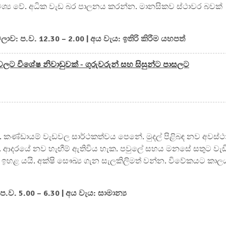
ශ්‍ය වේ. අධික වැඩ බර පාලනය කරන්න. මානසිකව ස්ථාවර බවක්
ලාව: ප.ව. 12.30 – 2.00 | අය වැය: ඉතිරි කිරීම යහපත්
ලට විශේෂ නිවාඩුවක් - ගුරුවරුන් සහ සිසුන්ට පාසලට
ැබේ. කණ්ඩායම් වැඩවල සාර්ථකත්වය පෙනේ. මුදල් පිළිබඳ නව අවස්ථ
වේ. ආදරයේ නව හැඟීම් ඇතිවිය හැක. පවුලේ සහය මනසේ සතුට වැඩ
ඉහළ යයි. අක්ෂි සෞඛ්‍ය ගැන සැලකිලිමත් වන්න. විවේකයට කාල
 ප.ව. 5.00 – 6.30 | අය වැය: සාමාන්‍ය