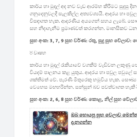
කාර්ය හා මුදල් අද නව වැඩ ආරම්භ කිරීමට සුදුසු ද
ගනුදෙනුවලදී සැලකිල්ල අත්‍යවශ්‍යයි. ආදරය හා ප
විසඳාගත හැක. ආදරණීය අයගෙන් සහය ලැබේ. සෞඛ්‍
සහ නිදාගැනීම ප්‍රමාණවත් කරගන්න. මානසිකව ධන
සුභ අංක: 3, 7, 9 සුභ වර්ණ: රතු, සුදු සුභ වේලාව: ප
♉ වෘෂභ
කාර්ය හා මුදල් රැකියාවේ වගකීම් වැඩිවන ලකුණු පෙ
වියදම් පාලනය කළ යුතුය. ආදරය හා පවුල පවුලේ ස
ශක්තිමත් වේ. පැරණි මිතුරෙකු හමුවිය හැක. සෞඛ්‍ය
වෙහෙස මඟහරින්න. සන්සුන් බව පවත්වාගත හැකි 
සුභ අංක: 2, 6, 8 සුභ වර්ණ: කොළ, නිල් සුභ වේලාව:
ඔබ හොයපු සුභ වෙලාව මෙන්න
දැනගන්න