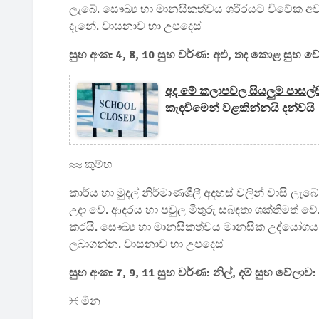
ලැබේ. සෞඛ්‍ය හා මානසිකත්වය ශරීරයට විවේක අව
දැනේ. වාසනාව හා උපදෙස්
සුභ අංක: 4, 8, 10 සුභ වර්ණ: අළු, තද කොළ සුභ වේ
අද මේ කලාපවල සියලුම පාසල්ව
කැඳවීමෙන් වළකින්නයි දන්වයි
♒ කුම්භ
කාර්ය හා මුදල් නිර්මාණශීලී අදහස් වලින් වාසි ල
උදා වේ. ආදරය හා පවුල මිතුරු සබඳතා ශක්තිමත් 
කරයි. සෞඛ්‍ය හා මානසිකත්වය මානසික උද්යෝගය 
ලබාගන්න. වාසනාව හා උපදෙස්
සුභ අංක: 7, 9, 11 සුභ වර්ණ: නිල්, දම් සුභ වේලාව:
♓ මීන