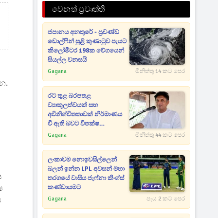
වෙනත් ප්‍රවෘත්ති
ජපානය අනතුරේ - ප්‍රචණ්ඩ
ඩොල්ෆින් සුළි කුණාටුව පැයට
කිලෝමීටර 198ක වේගයෙන්
සියල්ල වනසයි
Gagana
මිනිත්තු 14 කට පෙර
්න.
රට තුළ බරපතළ
ව්‍යාකූලත්වයක් සහ
අවිනිශ්චිතතාවක් නිර්මාණය
වී ඇති බවට විපක්ෂ
නායකගෙන් හඬක්
Gagana
මිනිත්තු 44 කට පෙර
ලංකාවම නොඉවසිල්ලෙන්
බලන් ඉන්න LPL අවසන් මහා
ය
තරගයේ වාසිය ජැෆ්නා කිංග්ස්
ෂ
කණ්ඩායමට
ය
Gagana
පැය 2 කට පෙර