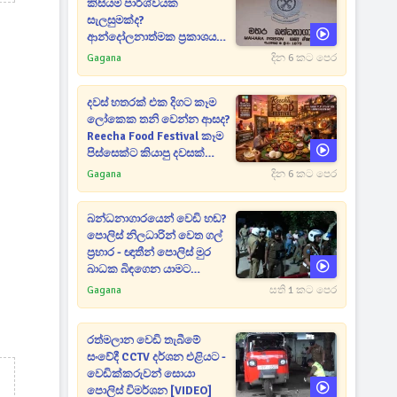
කිසියම් පාර්ශ්වයක
සැලසුමක්ද?
ආන්දෝලනාත්මක ප්‍රකාශයක්
එළියට [VIDEO]
Gagana
දින 6 කට පෙර
දවස් හතරක් එක දිගට කෑම
ලෝකෙක තනි වෙන්න ආසද?
Reecha Food Festival කෑම
පිස්සෙක්ට කියාපු දවසක්
මෙන්න
Gagana
දින 6 කට පෙර
බන්ධනාගාරයෙන් වෙඩි හඬ?
පොලිස් නිලධාරින් වෙත ගල්
ප්‍රහාර - ඥාතීන් පොලිස් මුර
බාධක බිඳගෙන යාමට
උත්සාහයක [VIDEO]
Gagana
සති 1 කට පෙර
රත්මලාන වෙඩි තැබීමේ
සංවේදී CCTV දර්ශන එළියට -
වෙඩික්කරුවන් සොයා
පොලිස් විමර්ශන [VIDEO]