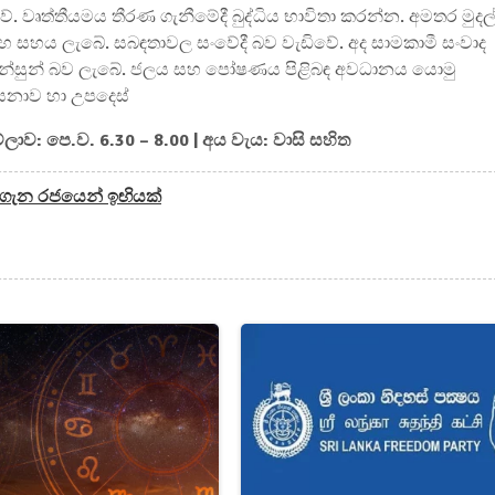
ේ. වෘත්තීයමය තීරණ ගැනීමේදී බුද්ධිය භාවිතා කරන්න. අමතර මුදල
 සහය ලැබේ. සබඳතාවල සංවේදී බව වැඩිවේ. අද සාමකාමී සංවාද
 සන්සුන් බව ලැබේ. ජලය සහ පෝෂණය පිළිබඳ අවධානය යොමු
ාසනාව හා උපදෙස්
වේලාව: පෙ.ව. 6.30 – 8.00 | අය වැය: වාසි සහිත
වීම ගැන රජයෙන් ඉඟියක්