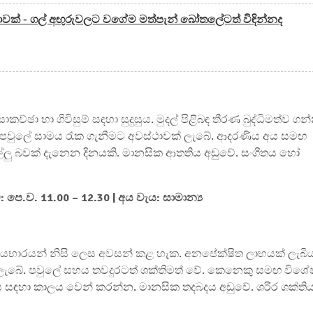
ක් - ගල් අඟුරුවලට වගේම මත්පැන් බෝතලේටත් විඳින්නද
සාකච්ඡා හා ගිවිසුම් සඳහා සුදුසුය. මුදල් පිළිබඳ තීරණ බුද්ධිමත්ව ගන
 පවුලේ සාමය රැක ගැනීමට අවස්ථාවක් ලැබේ. ආදරණීය අය සමඟ
්ලු බවක් දැනෙන දිනයකි. මානසික ආතතිය අඩුවේ. සංගීතය හෝ
 පෙ.ව. 11.00 – 12.30 | අය වැය: සාමාන්‍ය
කාර්යභාරයන් නිසි ලෙස අවසන් කළ හැක. අනපේක්ෂිත ලාභයක් ලැබි
ලැබේ. පවුලේ සහය තවදුරටත් ශක්තිමත් වේ. කෙනෙකු සමඟ විශේ
කය සඳහා කාලය වෙන් කරන්න. මානසික තදබදය අඩුවේ. ශරීර ශක්ති