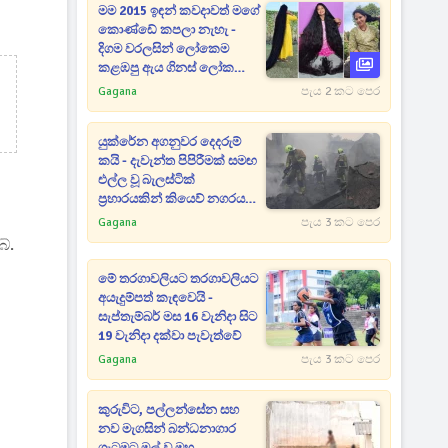
මම 2015 ඉඳන් කවදාවත් මගේ
කොණ්ඩේ කපලා නැහැ -
දිගම වරලසින් ලෝකෙම
කළඹපු ඇය ගිනස් ලෝක
වාර්තා අතරට [PHOTOS]
Gagana
පැය 2 කට පෙර
යුක්රේන අගනුවර දෙදරුම්
කයි - දැවැන්ත පිපිරීමක් සමඟ
එල්ල වූ බැලස්ටික්
ප්‍රහාරයකින් කියෙව් නගරය
කැළඹෙයි
Gagana
පැය 3 කට පෙර
ේ.
මේ තරගාවලියට තරගාවලියට
අයැදුම්පත් කැඳවෙයි -
සැප්තැම්බර් මස 16 වැනිදා සිට
19 වැනිදා දක්වා පැවැත්වේ
Gagana
පැය 3 කට පෙර
කුරුවිට, පල්ලන්සේන සහ
නව මැගසින් බන්ධනාගාර