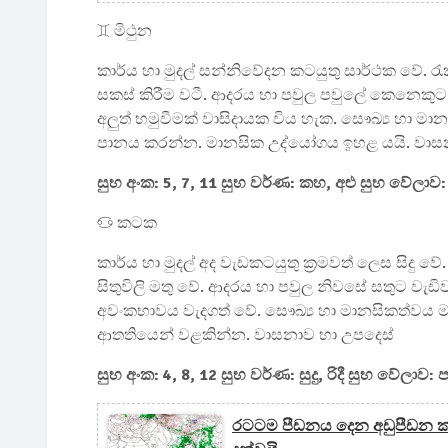
♊ මිථුන
කාර්ය හා මුදල් සන්නිවේදන කටයුතු සාර්ථක වේ. රැක
සකස් කිරීම වටී. ආදරය හා පවුල පවුලේ කෙනෙකු
අලුත් හමුවීමක් වාසිදායක විය හැක. සෞඛ්‍ය හා ම
පානය කරන්න. මානසික උද්යෝගය ඉහළ යයි. වාස
සුභ අංක: 5, 7, 11 සුභ වර්ණ: කහ, අළු සුභ වේලාව:
♋ කටක
කාර්ය හා මුදල් අද වැඩකටයුතු ක්‍රමවත් ලෙස සි
සිතුවිලි මතු වේ. ආදරය හා පවුල නිවසේ සතුට වැඩි
අවංකභාවය වැදගත් වේ. සෞඛ්‍ය හා මානසිකත්වය මානස
ආතතියෙන් වළකින්න. වාසනාව හා උපදෙස්
සුභ අංක: 4, 8, 12 සුභ වර්ණ: සුදු, රිදී සුභ වේලාව:
රටටම පීඩනය දෙන අඩුපීඩන කල