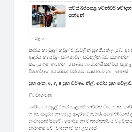
තවත් බරපතළ ටෙන්ඩර් චෝදනාව
යන්නේ
♎ තුලා
කාර්ය හා මුදල් හවුල් වැඩවලින් ප්‍රගතියක් ලැබේ. අද 
ආදරය හා පවුල සබඳතාවල සමතුලිත බව රැකගන්න.
කාලය ගත කරන්න. සෞඛ්‍ය හා මානසිකත්වය සැහැල
විනෝදාංශ ප්‍රයෝජනවත් වේ. වාසනාව හා උපදෙස්
සුභ අංක: 6, 7, 9 සුභ වර්ණ: නිල්, රෝස සුභ වේලාව:
♏ වෘශ්චික
කාර්ය හා මුදල් රහස් සැලසුම් සාර්ථක විය හැක. 
හැක. ආදරය හා පවුල ආදරයේ ගැඹුරු අවබෝධයක් 
සංවාදයක් සිදුවේ. සෞඛ්‍ය හා මානසිකත්වය විවේ
සාමාන්‍ය වේ. වාසනාව හා උපදෙස්