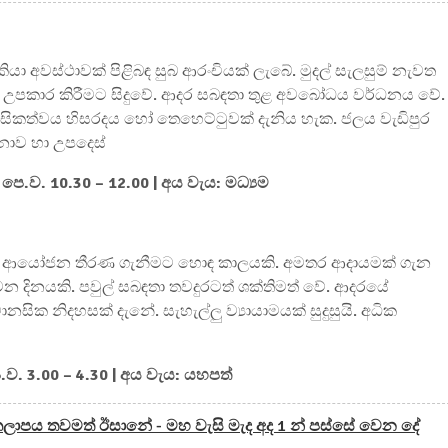
ියා අවස්ථාවක් පිළිබඳ සුබ ආරංචියක් ලැබේ. මුදල් සැලසුම් නැවත
ට උපකාර කිරීමට සිදුවේ. ආදර සබඳතා තුළ අවබෝධය වර්ධනය වේ.
ානසිකත්වය හිසරදය හෝ තෙහෙට්ටුවක් දැනිය හැක. ජලය වැඩිපුර
නාව හා උපදෙස්
 පෙ.ව. 10.30 – 12.00 | අය වැය: මධ්‍යම
දු වේ. ආයෝජන තීරණ ගැනීමට හොඳ කාලයකි. අමතර ආදායමක් ගැන
වන දිනයකි. පවුල් සබඳතා තවදුරටත් ශක්තිමත් වේ. ආදරයේ
ික නිදහසක් දැනේ. සැහැල්ලු ව්‍යායාමයක් සුදුසුයි. අධික
 ප.ව. 3.00 – 4.30 | අය වැය: යහපත්
ාපය තවමත් ඊසානේ - මහ වැසි මැද අද 1 න් පස්සේ වෙන දේ