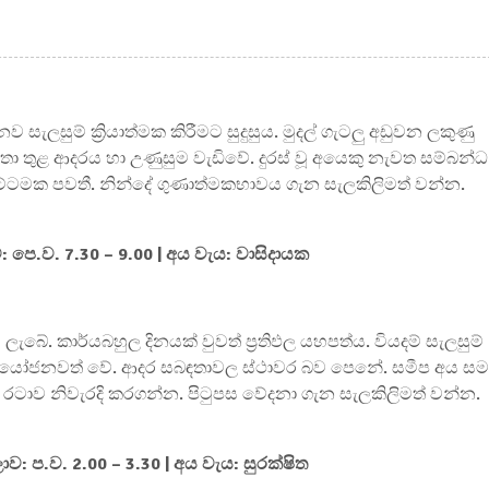
සැලසුම් ක්‍රියාත්මක කිරීමට සුදුසුය. මුදල් ගැටලු අඩුවන ලකුණු
 තුළ ආදරය හා උණුසුම වැඩිවේ. දුරස් වූ අයෙකු නැවත සම්බන්ධ
ට්ටමක පවතී. නින්දේ ගුණාත්මකභාවය ගැන සැලකිලිමත් වන්න.
ව: පෙ.ව. 7.30 – 9.00 | අය වැය: වාසිදායක
ැබේ. කාර්යබහුල දිනයක් වුවත් ප්‍රතිඵල යහපත්ය. වියදම් සැලසුම්
 ප්‍රයෝජනවත් වේ. ආදර සබඳතාවල ස්ථාවර බව පෙනේ. සමීප අය ස
රටාව නිවැරදි කරගන්න. පිටුපස වේදනා ගැන සැලකිලිමත් වන්න.
ාව: ප.ව. 2.00 – 3.30 | අය වැය: සුරක්ෂිත