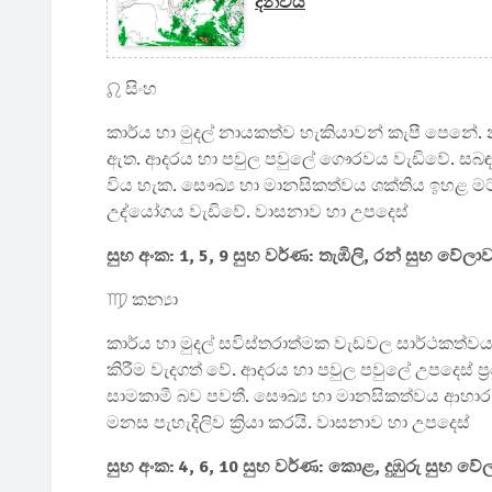
දන්වයි
♌ සිංහ
කාර්ය හා මුදල් නායකත්ව හැකියාවන් කැපී පෙනේ. නව 
ඇත. ආදරය හා පවුල පවුලේ ගෞරවය වැඩිවේ. සබඳතා
විය හැක. සෞඛ්‍ය හා මානසිකත්වය ශක්තිය ඉහළ ම
උද්යෝගය වැඩිවේ. වාසනාව හා උපදෙස්
සුභ අංක: 1, 5, 9 සුභ වර්ණ: තැඹිලි, රන් සුභ වේලා
♍ කන්‍යා
කාර්ය හා මුදල් සවිස්තරාත්මක වැඩවල සාර්ථකත්වය ල
කිරීම වැදගත් වේ. ආදරය හා පවුල පවුලේ උපදෙස්
සාමකාමී බව පවතී. සෞඛ්‍ය හා මානසිකත්වය ආහාර 
මනස පැහැදිලිව ක්‍රියා කරයි. වාසනාව හා උපදෙස්
සුභ අංක: 4, 6, 10 සුභ වර්ණ: කොළ, දුඹුරු සුභ වේල