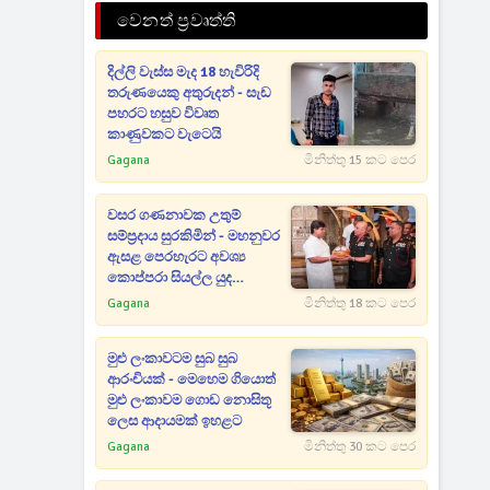
වෙනත් ප්‍රවෘත්ති
දිල්ලි වැස්ස මැද 18 හැවිරිදි
තරුණයෙකු අතුරුදන් - සැඩ
පහරට හසුව විවෘත
කාණුවකට වැටෙයි
Gagana
මිනිත්තු 15 කට පෙර
වසර ගණනාවක උතුම්
සම්ප්‍රදාය සුරකිමින් - මහනුවර
ඇසළ පෙරහැරට අවශ්‍ය
කොප්පරා සියල්ල යුද
හමුදාවෙන් පූජා කරයි
Gagana
මිනිත්තු 18 කට පෙර
මුළු ලංකාවටම සුබ සුබ
ආරංචියක් - මෙහෙම ගියොත්
මුළු ලංකාවම ගොඩ නොසිතූ
ලෙස ආදායමක් ඉහළට
Gagana
මිනිත්තු 30 කට පෙර