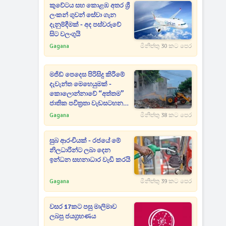
කුවේටය සහ කොළඹ අතර ශ්‍රී
ලංකන් ගුවන් සේවා ගැන
දැනුම්දීමක් - අද පස්වරුවේ
සිට වලංගුයි
Gagana
මිනිත්තු 30 කට පෙර
මජිඩ් පෙදෙස පිරිසිදු කිරීමේ
දැවැන්ත මෙහෙයුමක් -
කොලොන්නාවේ “අත්තම”
ජාතික පවිත්‍රතා වැඩසටහන
ඇරඹෙයි
Gagana
මිනිත්තු 38 කට පෙර
සුබ ආරංචියක් - රජයේ මේ
නිලධාරින්ට ලබා දෙන
ඉන්ධන සහනාධාර වැඩි කරයි
Gagana
මිනිත්තු 39 කට පෙර
වසර 17කට පසු මාලිමාව
ලබපු ජයග්‍රහණය