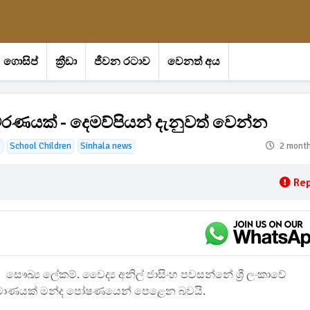
ගොසිප්
ක්‍රීඩා
ජීවන රටාව
වෙනත් අය
වරණයක් - දෙමව්පියන් දැනුවත් වෙන්න
e
School Children
Sinhala news
2 mont
Rep
සෞඛ්‍ය ලේකම්. වෛද්‍ය අනිල් ජාසිංහ පවසන්නේ ශ්‍රී ලංකාවේ
‍රමාණයක් මන්ද පෝෂණයෙන් පෙළෙන බවයි.