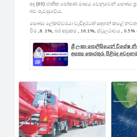
අද (03) ජාතික පෝෂණ මාසය වෙනුවෙන් සෞඛ්‍ය ප්‍රව
බව පැවසුවේය.
සෞඛ්‍ය ලේකම්වරයා වැඩිදුරටත් සඳහන් කළේ නවතම
වීම ,8. 1%, බර අඩුකම , 16.1%, ස්ටූලථාවය , 0.5
ශ්‍රී ලංකා පොලිසියෙන් විශේෂ
අසත්‍ය තොරතුරු පිළිබද අවදාන