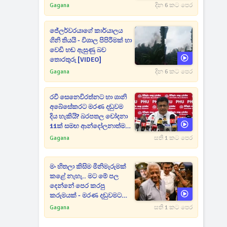
Gagana
දින 6 කට පෙර
ජේලර්වරයාගේ කාර්යාලය
ගිනි තියයි - විශාල පිපිරීමක් හා
වෙඩි හඬ ඇසුණු බව
තොරතුරු [VIDEO]
Gagana
දින 6 කට පෙර
රවී සෙනෙවිරත්නට හා ශානි
අබේසේකරට මරණ දඬුවම
දිය හැකියි? බරපතල චෝදනා
11ක් සමඟ ආන්දෝලනාත්මක
ප්‍රකාශයක් [VIDEO]
Gagana
සති 1 කට පෙර
මං හිතලා කිසිම මිනිමැරුමක්
කළේ නැහැ.. මට මේ පල
දෙන්නේ පෙර කරපු
කරුමයක් - මරණ දඬුවමට
කළින් කට ඇරපු පූජිත් හඬා
Gagana
සති 1 කට පෙර
වැටෙයි [VIDEO]