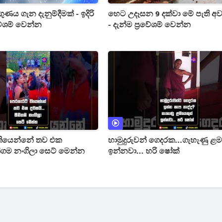
ය ගැන දැනුම්දීමක් - ඉදිරි
හෙට උදෑසන 9 දක්වා මේ පැති අ
රවේශම් වෙන්න
- දැන්ම ප්‍රවේශම් වෙන්න
තියෙන්නේ තව එක
හාමුදුරුවන් ගෙදරක...ගැහැණු ළ
නිගම නංගිලා සෙට් මෙන්න
ඉන්නවා... හරි ෂෝක්