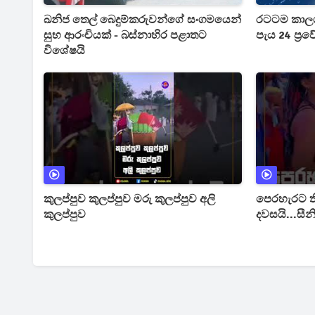
ඛනිජ තෙල් බෙදුම්කරුවන්ගේ සංගමයෙන්
රටටම කාලගුණ
සුභ ආරංචියක් - බස්නාහිර පළාතට
පැය 24 ප්‍
විශේෂයි
කුලප්පුව කුලප්පුව මරු කුලප්පුව අලි
පෙරහැරට 
කුලප්පුව
දවසයි...සී