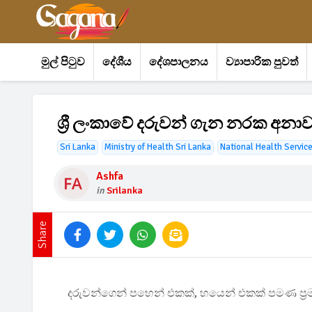
මුල් පිටුව
දේශීය
දේශපාලනය
ව්‍යාපාරික පුවත්
ශ්‍රී ලංකාවේ දරුවන් ගැන නරක අනා
Sri Lanka
Ministry of Health Sri Lanka
National Health Servic
Ashfa
in
Srilanka
Share
දරුවන්ගෙන් පහෙන් එකක්, හයෙන් එකක් පමණ ප්