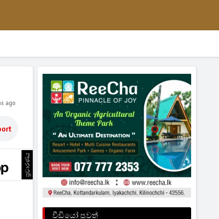
hs ago
ort
ප්‍රචාරණය
වීඩියෝ පුවත්