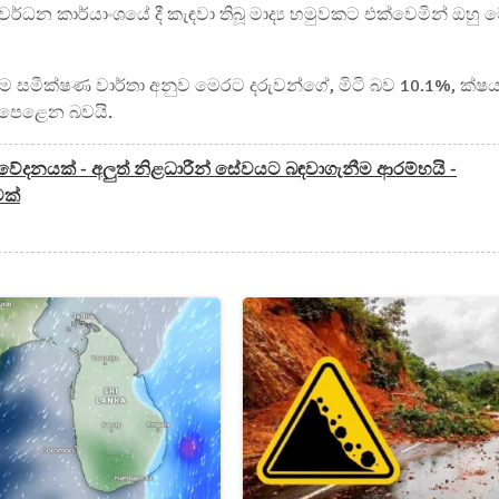
ර්ධන කාර්යාංශයේ දී කැඳවා තිබූ මාද්‍ය හමුවකට එක්වෙමින් ඔහු 
 සමීක්ෂණ වාර්තා අනුව මෙරට දරුවන්ගේ, මිටි බව 10.1%, ක්ෂ
% පෙළෙන බවයි.
 නිවේදනයක් - අලුත් නිළධාරීන් සේවයට බඳවාගැනීම ආරම්භයි -
මක්