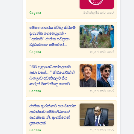
Gagana
මිනිත්තු 51 කට පෙර
ගම්පහ නගරය පිරිසිදු කිරීමේ
දැවැන්ත මෙහෙයුමක් -
“අත්තම” ජාතික පවිත්‍රතා
වැඩසටහන ගම්පහින්
ඇරඹෙයි
Gagana
පැය 1 කට පෙර
"මට දැනුණේ පන්සලකට
ආවා වගේ..." නිව්යෝර්ක්හි
බංගලාව අවන්හලට ගිය
ෂාරුක් ඛාන් කියපු කතාව
විකාස් ඛන්නා හෙළි කරයි
Gagana
පැය 1 කට පෙර
ජාතික ආරක්ෂාව සහ මහජන
ආරක්ෂාව සම්බන්ධයෙන්
ආරක්ෂක නි. ඇමතිගෙන්
ප්‍රකාශයක්
Gagana
පැය 1 කට පෙර