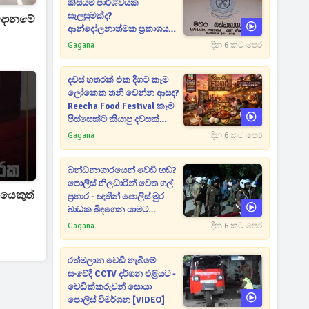
කිසියම් පාර්ශ්වයක
සැලසුමක්ද?
වදානමේ
ආන්දෝලනාත්මක ප්‍රකාශයක්
එළියට [VIDEO]
Gagana
දින 6 කට පෙර
දවස් හතරක් එක දිගට කෑම
ලෝකෙක තනි වෙන්න ආසද?
Reecha Food Festival කෑම
පිස්සෙක්ට කියාපු දවසක්
මෙන්න
Gagana
දින 6 කට පෙර
බන්ධනාගාරයෙන් වෙඩි හඬ?
පොලිස් නිලධාරින් වෙත ගල්
මයෙකුත්
ප්‍රහාර - ඥාතීන් පොලිස් මුර
බාධක බිඳගෙන යාමට
උත්සාහයක [VIDEO]
Gagana
දින 6 කට පෙර
රත්මලාන වෙඩි තැබීමේ
සංවේදී CCTV දර්ශන එළියට -
වෙඩික්කරුවන් සොයා
පොලිස් විමර්ශන [VIDEO]