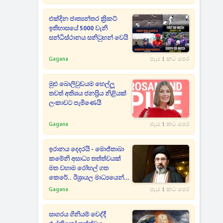
එක්දින ජාත්‍යන්තර ක්‍රිකට්
ඉතිහාසයේ 5000 වැනි
සන්ධිස්ථානය සනිටුහන් වෙයි
Gagana
පැය 1 කට පෙර
මුළු බොලිවුඩයම හෙල්ලූ
තවත් අතිශය ජනප්‍රිය නිළියක්
ලංකාවට පැමිණෙයි
Gagana
පැය 1 කට පෙර
ඉරානය දෙදරයි - මොජ්තාබා
කමේනි අසාධ්‍ය තත්ත්වයක්
මත වහාම රෝහල් ගත
කෙරේ.. ඊශ්‍රායල මාධ්‍යයෙන්
ලෝකෙටම හෙළිදරව්වක්
Gagana
පැය 1 කට පෙර
සාගරය ගිනියම් වෙද්දී