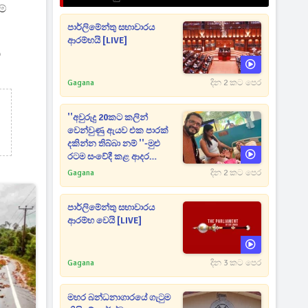
මේ
පාර්ලිමේන්තු සභාවාරය
ආරම්භයි [LIVE]
ය
Gagana
දින 2 කට පෙර
''අවුරුදු 20කට කලින්
වෙන්වුණු ඇයව එක පාරක්
දකින්න තිබ්බා නම් ''-මුළු
රටම සංවේදී කළ ආදර
අමරණීය මතකය
Gagana
දින 2 කට පෙර
පාර්ලිමේන්තු සභාවාරය
ආරම්භ වෙයි [LIVE]
Gagana
දින 3 කට පෙර
මහර බන්ධනාගාරයේ ගැටුම