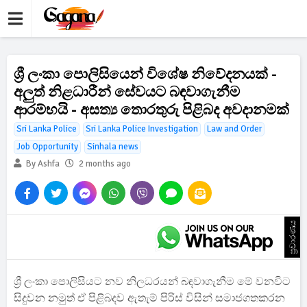
ශ්‍රී ලංකා පොලිසියෙන් විශේෂ නිවේදනයක් -
අලුත් නිළධාරීන් සේවයට බඳවාගැනීම
ආරම්භයි - අසත්‍ය තොරතුරු පිළිබද අවදානමක්
Sri Lanka Police
Sri Lanka Police Investigation
Law and Order
Job Opportunity
Sinhala news
By Ashfa
2 months ago
ප්‍රචාරණය
ශ්‍රී ලංකා පොලිසියට නව නිලධරයන් බඳවාගැනීම මේ වනවිට
සිදුවන නමුත් ඒ පිළිබදව ඇතැම් පිරිස් විසින් සමාජගතකරන