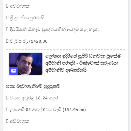
 අවිවාහක
 ශ්‍රී ලාංකික පුරවැසි
 දිවයිනේ ඔ්නෑම ප්‍රදේශයකින් අයදුම් කළ හැක.
 වැටුප රු.71420.00
ලෝකය ඉදිරියේ සුපිරි ධනවතා මුකේෂ්
අම්බානි පරාදයි - ටික්ටොක් තරුණයා
අම්බානිව දණගස්සයි
සත්‍ය බඳවාගැනීමේ සුදුසුකම්
 වයස අවුරුදු 18-24 අතර
 උස අඩි 05 අගල් 01ට වැඩි (154.94cm)
 අවිවාහක