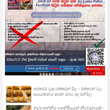
ඉස්තරම් වුනු රත්තරන් මිල - රත්තරන් වල
ආයෝජනය කරන ඔබට අද රන්මිල
නල්ලතන්නිය පොලිසියෙන් නිවේදනයක් -