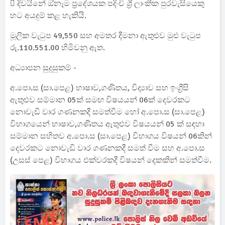
 දිවයිනේ ඔ්නෑම ප්‍රදේශයක පදිංචි ශ්‍රී ලාංකික පුරවැසියෙකු
හට අයදුම් කළ හැකියි.
මූලික වැටුප 49,550 සහ අමතර දීමනා ඇතුළුව මුළු වැටුප
රු.110.551.00 හිමිවනු ඇත.
අධ්‍යාපන සුදුසුකම් -
අ.පො.ස (සා.පෙළ) භාෂාව,ගණිතය, විද්‍යාව සහ ඉංග්‍රීසි
ඇතුළුව සම්මාන 05ක් සමඟ විෂයයන් 06ක් දෙවරකට
නොවැඩි වාර ගණනකදී සමත්වීම හෝ අ.පො.ස (සා.පෙළ)
විභාගයෙන් භාෂාව,ගණිතය ඇතුළුව විෂයයන් 05 ක් සඳහා
සම්මාන සහිතව අ.පො.ස (සා.පෙළ) විභාගය විෂයන් 06කින්
දෙවරකට නොවැඩි වාර ගණනකදී සමත් වීම සහ අ.පො.ස
(උසස් පෙළ) විභාගය එක්වරකදී විෂයන් දෙකකින් සමත්වීම.