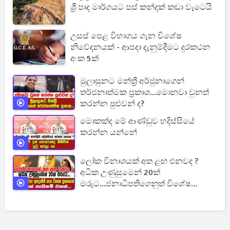
ශ්‍රී පාද මාර්ගයට පස් කන්දක් කඩා වැටෙයි
උසස් පෙළ විභාගය ගැන විශේෂ
නිවේදනයක් - ආපදා දැනුම්දීමට දුරකථන
අංක 5ක්
මුලාසුනට මන්ත්‍රී අර්ජුනාගෙන්
තර්ජනාත්මක ප්‍රකාශ...මොනවා වුනත්
කරන්න පුළුවන් ද?
මොකක්ද මේ ආණ්ඩුව හදිස්සියේ
කරන්න යන්නේ
ලෝක විනාශයක් අත ළඟ එනවද ?
අධික උණුසුමෙන් 20ක්
මරුට...ජනාධිපතිගෙනුත් විශේෂ
ප්‍රකාශයක්