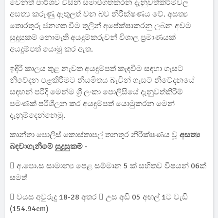
වෙනත් පාර්ශව විසින් සමාජගතකරන දැනුවත්කිරීම්වල
අසත්‍ය කරුණු ඇතුලත් වන බව නිරීක්ෂණය වේ. අසත්‍ය
තොරතුරු ජනගත වීම තුලින් අපේක්ෂාකරනු ලබන අවම
සුදුසුකම් නොමැති අයදුම්කරුවන් විශාල ප්‍රමාණයක්
අයදුම්පත් යොමු කර ඇත.
ඉදිරි කාලය තුළ නැවත අයදුම්පත් කැඳවීම සඳහා ගැසට්
නිවේදන පළකිරීමට නියමිතය බැවින් ගැසට් නිවේදනයේ
සඳහන් පරිදි මෙන්ම ශ්‍රී ලංකා පොලිසියේ දැනුවත්කිරීම්
පමණක් පරිශීලන කර අයදුම්පත් යොමුකරන මෙන්
දැනුම්දෙන්නෙමු.
කාන්තා පොලිස් කොස්තාපල් තනතුර නිරීක්ෂණය වූ
අසත්‍ය
බඳවාගැනීමේ සුදුසුකම්
-
 අ‌.පො.ස සාමාන්‍ය පෙළ සම්මාන 5 ක් සහිතව විෂයන් 06ක්
සමත්
 වයස අවුරුදු 18-28 අතර  උස අඩි 05 අඟල් 1ට වැඩි
(154.94cm)