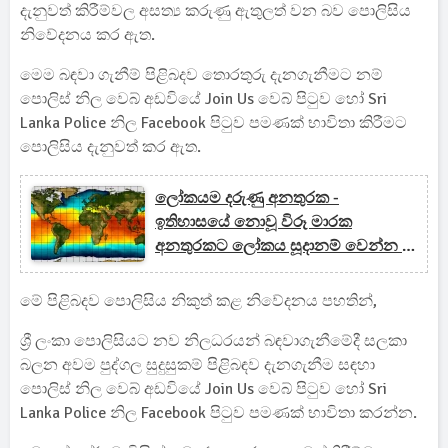
දැනුවත් කිරීම්වල අසත්‍ය කරුණු ඇතුලත් වන බව පොලිසිය
නිවේදනය කර ඇත.
මෙම බඳවා ගැනීම් පිළිබදව තොරතුරු දැනගැනීමට නම්
පොලිස් නිල වෙබ් අඩවියේ Join Us වෙබ් පිටුව හෝ Sri
Lanka Police නිල Facebook පිටුව පමණක් භාවිතා කිරීමට
පොලිසිය දැනුවත් කර ඇත.
ලෝකයම දරුණු අනතුරක -
ඉතිහාසයේ නොවූ විරූ මාරක
අනතුරකට ලෝකය සූදානම් වෙන්න -
ලෝක කාලගුණ විද්‍යා සංවිධානය
මේ පිළිබදව පොලිසිය නිකුත් කළ නිවේදනය පහතින්,
ශ්‍රී ලංකා පොලිසියට නව නිලධරයන් බඳවාගැනීමේදී සලකා
බලන අවම පුද්ගල සුදුසුකම් පිළිබඳව දැනගැනීම සඳහා
පොලිස් නිල වෙබ් අඩවියේ Join Us වෙබ් පිටුව හෝ Sri
Lanka Police නිල Facebook පිටුව පමණක් භාවිතා කරන්න.