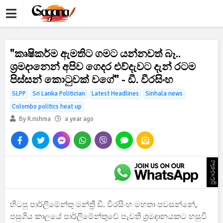
"කෘෂිකර්ම ඇමතිට ගමට යන්නවත් බෑ..
ශ්‍රමදානෙන් අපිව ගෙදර එව්දැවට දැන් රටම
පිස්සන් කොටුවක් වගේ" - ඩී. වීරසිංහ
SLPP
Sri Lanka Politician
Latest Headlines
Sinhala news
Colombo politics heat up
By R.rishma
a year ago
ප්‍රචාරණය
හිටපු පාර්ලිමේන්තු මන්ත්‍රී ඩී. වීරසිංහ මහතා පවසන්නේ,
පසුගිය කාලයේ පාර්ලිමේන්තුවේ පැවති ශ්‍රමදානයකට හසුවී