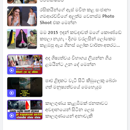
ජීවිතක්ෂයට
රසිකයින්ගේ ඇස් මවිත කළ සංජානා
ගමආරච්චිගේ අලුත්ම වෙනස්ම Photo
Shoot එක මෙන්න
මම 2015 ඉඳන් කවදාවත් මගේ කොණ්ඩේ
කපලා නැහැ - දිගම වරලසින් ලෝකෙම
කළඹපු ඇය ගිනස් ලෝක වාර්තා අතරට
[PHOTOS]
අද ශිෂ්‍යත්වය විභාගය ලියන්න ගිය
ළමයින්ට උන දේ මෙන්න
පාළු ළිඳකට වැටී සිටි කිඹුලෙකු බේරා
ගත් මනුෂ්‍යත්වයේ මෙහෙයුම
කාලගුණය කැළඹීමක් ජනතාවට
අවදානයෙන් සිටින ලෙස
කාලගුණයෙන් අනාවැකි