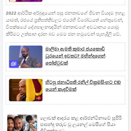
2022 ආර්ථික අර්බුදයෙන් පසු ජනතාවගේ ජීවන වියදම ඉහළ
යාමත්, රජයේ ප්‍රතිපත්තිවලට එරෙහි විරෝධයත් හේතුවෙන්,
විපක්ෂයේ දේශපාලනඥයින් ජනතාවගේ අවධානය යොමු
කිරීමට උත්සාහ දරන බව මෙම ජන හමුවෙන් පැහැදිලි වේ.
මාලිමා ඇමති කුමාර ජයකොඩි
ධූරයෙන් ඉවතට? මහින්දගෙන්
පෝස්ටුවක්
හිටපු ජනාධිපති රනිල් වික්‍රමසිංහට CID
යෙන් කැඳවීමක්
ලොවක් ආදරය කළ ආර්ජන්ටිනාවේ සුපිරි
පාපන්දු තරුව වූ ලයනල් මෙසීගේ පියා