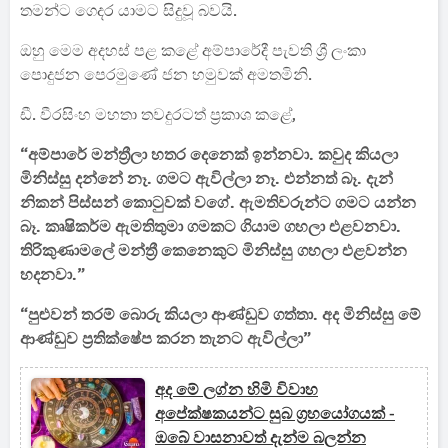
තමන්ට ගෙදර යාමට සිදුවූ බවයි.
ඔහු මෙම අදහස් පළ කළේ අම්පාරේදී පැවති ශ්‍රී ලංකා
පොදුජන පෙරමුණේ ජන හමුවක් අමතමිනි.
ඩී. වීරසිංහ මහතා තවදුරටත් ප්‍රකාශ කළේ,
“අම්පාරේ මන්ත්‍රීලා හතර දෙනෙක් ඉන්නවා. කවුද කියලා
මිනිස්සු දන්නේ නෑ. ගමට ඇවිල්ලා නෑ. එන්නත් බෑ. දැන්
නිකන් පිස්සන් කොටුවක් වගේ. ඇමතිවරුන්ට ගමට යන්න
බෑ. කෘෂිකර්ම ඇමතිතුමා ගමකට ගියාම ගහලා එළවනවා.
තිරිකුණාමලේ මන්ත්‍රී කෙනෙකුට මිනිස්සු ගහලා එළවන්න
හදනවා.”
“පුළුවන් තරම් බොරු කියලා ආණ්ඩුව ගත්තා. අද මිනිස්සු මේ
ආණ්ඩුව ප්‍රතික්ෂේප කරන තැනට ඇවිල්ලා”
අද මේ ලග්න හිමි විවාහ
අපේක්ෂකයන්ට සුබ ග්‍රහයෝගයක් -
ඔබේ වාසනාවත් දැන්ම බලන්න