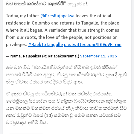
බව මතක් කරන්නට කැමතියි"
යනුවෙන්.
Today, my father
@PresRajapaksa
leaves the official
residence in Colombo and returns to Tangalle, the place
where it all began. A reminder that true strength comes
from our roots, the love of the people, not positions or
privileges.
#BackToTangalle
pic.twitter.com/56VpVETrnn
— Namal Rajapaksa (@RajapaksaNamal)
September 11, 2025
මේ වන විට "ජනාධිපතිවරුන්ගේ හිමිකම් ඉවත් කිරීමේ"
පනතේ විධිවිධාන අනුව, හිටපු ජනාධිපතිවරුන්ට ලබා දී ඇති
නිල නිවාස රජයට භාරදීමට සිදුව ඇත.
ඒ අනුව හිටපු ජනාධිපතිවරුන් වන මහින්ද රාජපක්ෂ,
මෛත්‍රීපාල සිරිසේන සහ චන්ද්‍රිකා බණ්ඩාරනායක කුමාරතුංග
යන මහත්ම මහත්මීන් රජයේ නිල නිවාස භාවිත කරමින් සිටි
අතර ඔවුන්ට ඊයේ (10) සම්මත වූ මෙම පනත යටතේ එම
වරප්‍රසාදය අහිමි විය.