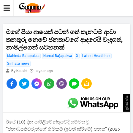
මගේ පියා ආයෙත් පටන් ගත් තැනටම ආවා
තනතුරු නෙවේ ජනතාවගේ ආදරෙයි වැදගත්,
නාමල්ගෙන් සටහනක්
Mahinda Rajapaksa
Namal Rajapaksa
X
Latest Headlines
Sinhala news
By Kaushi
a year ago
ප්‍රචාරණය
ඊයේ (10) දින පාර්ලිමේන්තුවේදී සම්මත වූ
"ජනාධිපතිවරුන්ගේ හිමිකම් (ඉවත් කිරීමේ) පනත" (2025