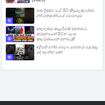
[VIDEO]
පාළු ළිඳකට වැටී සිටි කිඹුලෙකු බේරා
ගත් මනුෂ්‍යත්වයේ මෙහෙයුම
කාලගුණය කැළඹීමක් ජනතාවට
අවදානයෙන් සිටින ලෙස
කාලගුණයෙන් අනාවැකි
අලියත් ෆෝම් වෙලා...පෙරහැර මැද කළ
දේ බලන්න කෝ