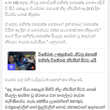
අංක 18) අනුව හිටපු ජනාධිපති මහින්ද රාජපක්ෂ මහතා පදිංචි
වී සිටි කොළඹ විජේරාම මාවතේ නිල නිවසින් අද (11) දින
පිටත්ව ගොස් තිබුණා.
ඒ අනුව මහින්ද රාජපක්ෂ මහතාගේ පුත් නාමල් රාජපක්ෂ
විසින් අද දින ඒ සම්බන්ධව එක්ස් සටහනක් තබා තිබුණේ,"
මගේ පියා මහින්ද රාජපක්ෂ සියල්ල ආරම්භ වූ කාල්ටන්
නිවසට නැවත පැමිණියා " යනුවෙන්.
විජේරාම උණුසුම්වේ..හිටපු ජනපති
මහින්ද විජේරාම නිවසින් පිටව යයි
එසේම ඔහු එහි වැඩිදුරටත් සඳහන් කර තිබුණේ,
"අද, මගේ පියා කොළඹ පිහිටි නිල නිවසින් පිටව ගොස්
සියල්ල ආරම්භ වූ ස්ථානය වන තංගල්ලට නැවත
පැමිණියේය. සැබෑ ශක්තිය ලැබෙන්නේ තනතුරු
වරප්‍රසාදවලින් හෝ මුදල්වලින් නොව ජනතාවගේ ආදරයෙන්