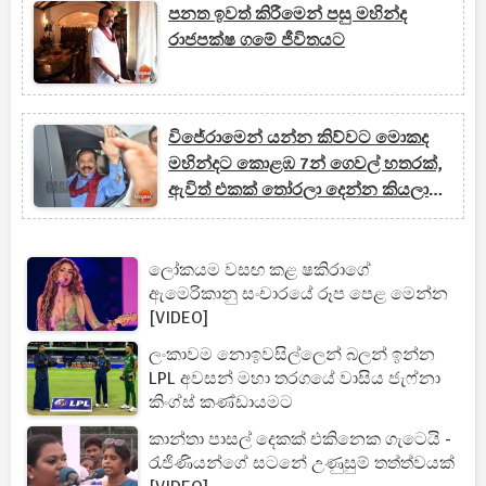
පනත ඉවත් කිරීමෙන් පසු මහින්ද
රාජපක්ෂ ගමේ ජීවිතයට
විජේරාමෙන් යන්න කිව්වට මොකද
මහින්දට කොළඹ 7න් ගෙවල් හතරක්,
ඇවිත් එකක් තෝරලා දෙන්න කියලා
යාපාටත් ආරාධනා
ලෝකයම වසඟ කළ ෂකිරාගේ
ඇමෙරිකානු සංචාරයේ රූප පෙළ මෙන්න
[VIDEO]
ලංකාවම නොඉවසිල්ලෙන් බලන් ඉන්න
LPL අවසන් මහා තරගයේ වාසිය ජැෆ්නා
කිංග්ස් කණ්ඩායමට
කාන්තා පාසල් දෙකක් එකිනෙක ගැටෙයි -
රැජිණියන්ගේ සටනේ උණුසුම් තත්ත්වයක්