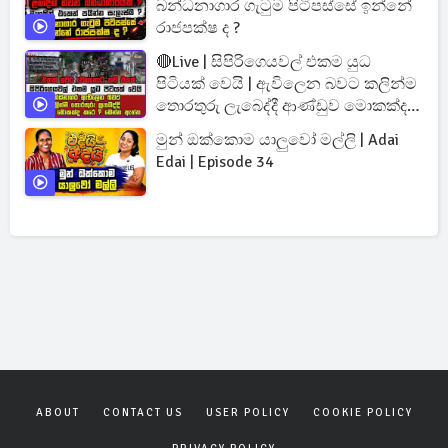
බන්ධනාගාර ගැටුම පිටිපස්සේ ඉන්නේ
රාජපක්ෂ ද ?
🔴Live | සිපිරිගෙයවල් එකම යුධ
පිටියක් වෙයි | ඇවිලෙන බවට කලින්ම
තොරතුරු ලැබෙද්දී ආණ්ඩුව මොකක්ද
කරේ ?
මුන් ඔක්කොම යාලුවෝ මල්ලි | Adai
Edai | Episode 34
ABOUT
CONTACT US
USER POLICY
COOKIE POLICY