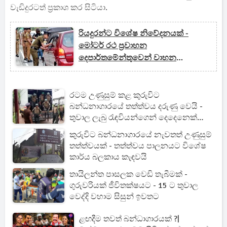
වැඩිදුරටත් ප්‍රකාශ කර සිටියා.
රියදුරන්ට විශේෂ නිවේදනයක් -
මෝටර් රථ ප්‍රවාහන
දෙපාර්තමේන්තුවෙන් වාහන
පරීක්ෂාවක්
රටම උණුසුම් කළ කුරුවිට
බන්ධනාගාරයේ තත්ත්වය දරුණු වෙයි -
තුවාල ලැබු රැඳවියන්ගෙන් දෙදෙනෙක්
ජීවිතක්ෂයට [UPDATE]
කුරුවිට බන්ධනාගාරයේ නැවතත් උණුසුම්
තත්ත්වයක් - තත්ත්වය පාලනයට විශේෂ
කාර්ය බලකාය කැඳවයි
තායිලන්ත පාසලක වෙඩි තැබීමක් -
ගුරුවරියක් ජීවිතක්ෂයට - 15 ට තුවාල
වෙද්දි වහාම සිසුන් ඉවතට
ළඟදීම තවත් බන්ධාගාරයක් ?|