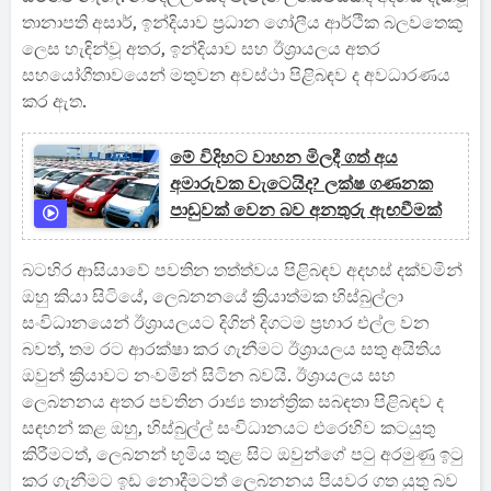
තානාපති අසාර්, ඉන්දියාව ප්‍රධාන ගෝලීය ආර්ථික බලවතෙකු
ලෙස හැඳින්වූ අතර, ඉන්දියාව සහ ඊශ්‍රායලය අතර
සහයෝගීතාවයෙන් මතුවන අවස්ථා පිළිබඳව ද අවධාරණය
කර ඇත.
මේ විදිහට වාහන මිලදී ගත් අය
අමාරුවක වැටෙයිද? ලක්ෂ ගණනක
පාඩුවක් වෙන බව අනතුරු ඇඟවීමක්
බටහිර ආසියාවේ පවතින තත්ත්වය පිළිබඳව අදහස් දක්වමින්
ඔහු කියා සිටියේ, ලෙබනනයේ ක්‍රියාත්මක හිස්බුල්ලා
සංවිධානයෙන් ඊශ්‍රායලයට දිගින් දිගටම ප්‍රහාර එල්ල වන
බවත්, තම රට ආරක්ෂා කර ගැනීමට ඊශ්‍රායලය සතු අයිතිය
ඔවුන් ක්‍රියාවට නංවමින් සිටින බවයි. ඊශ්‍රායලය සහ
ලෙබනනය අතර පවතින රාජ්‍ය තාන්ත්‍රික සබඳතා පිළිබඳව ද
සඳහන් කළ ඔහු, හිස්බුල්ල් සංවිධානයට එරෙහිව කටයුතු
කිරීමටත්, ලෙබනන් භූමිය තුළ සිට ඔවුන්ගේ පටු අරමුණු ඉටු
කර ගැනීමට ඉඩ නොදීමටත් ලෙබනනය පියවර ගත යුතු බව