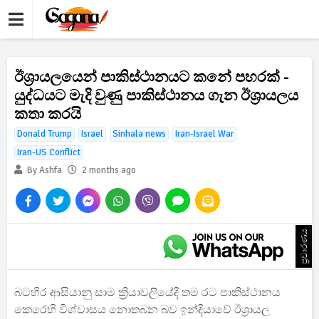
ඊශ්‍රායලයෙන් පාකිස්ථානයට කනේ පහරක් -
යුද්ධයට මැදි වුණු පාකිස්ථානය ගැන ඊශ්‍රායලය
කතා කරයි
Donald Trump
Israel
Sinhala news
Iran-Israel War
Iran-US Conflict
By Ashfa
2 months ago
ප්‍රචාරණය
බටහිර ආසියානු සාම ක්‍රියාවලියේදී තම රට පාකිස්ථානය
කෙරෙහි විශ්වාසය නොතබන බව ඉන්දියාවේ ඊශ්‍රායල