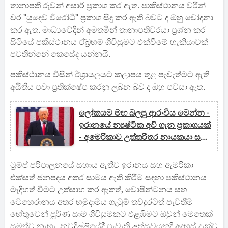
තානාපති රූවන් අසාර් ප්‍රකාශ කර ඇත. පාකිස්ථානය වරින්
වර "යුදෙව් විරෝධී" ප්‍රකාශ සිදු කර ඇති බවට ද ඔහු චෝදනා
කර ඇත. මාධ්‍යවේදීන් අමතමින් තානාපතිවරයා ප්‍රශ්න කර
සිටියේ පකිස්ථානය ඒබ්‍රහම් ගිවිසුමට එක්වීමේ හැකියාවක්
පවතින්නේ කෙසේද යන්නයි.
පකිස්ථානය විසින් ඊශ්‍රායලයට කලාපය තුළ පැවැත්මට ඇති
අයිතිය පවා ප්‍රතික්ෂේප කරනු ලබන බව ද ඔහු පවසා ඇත.
ලෝකයම මඟ බලපු ආරංචිය මෙන්න -
ඉරානයේ න්‍යෂ්ටික අවි ගැන ප්‍රකාශයක්
- අමෙරිකාව උත්තරීතර නායකයා සමග
සාකච්ඡා?
ට්‍රම්ප් පරිපාලනයේ සහාය ඇතිව ඉරානය සහ ඇමරිකා
එක්සත් ජනපදය අතර සාමය ඇති කිරීම සඳහා පකිස්ථානය
මැදිහත් වීමට උත්සාහ කර ඇතත්, වොෂින්ටනය සහ
ටෙහෙරානය අතර හමුදාමය ගැටුම් තවදුරටත් පැවතීම
හේතුවෙන් පූර්ණ සාම ගිවිසුමකට එළඹීමට ඔවුන් මෙතෙක්
සමත්ව නැහැ. නවදිල්ලියේදී පැවැති උත්සවයකදී අදහස් දැක්වූ