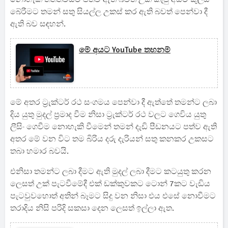
බේරීමට තමන් සතු සියල්ල උකස් කර ඇති බවත් පෙන්වා දී
ඇති බව සඳහන්.
මේ අයට YouTube තහනම්
මේ අතර ට්‍රැක්ටර් රථ සංගමය පෙන්වා දී ඇත්තේ තමන්ට ලබා
දිය යුතු මුදල් ප්‍රමාද වීම නිසා ට්‍රැක්ටර් රථ වලට ගෙවිය යුතු
ලීසිං ගෙවීම නොහැකි වීමෙන් තමන් දැඩි පීඩනයට පත්ව ඇති
අතර මේ වන විට තම බිරිය දරු දැරියන් සතු කනකර උකසට
තබා හමාර බවයි.
එනිසා තමන්ට ලබා දීමට ඇති මුදල් ලබා දීමට කටයුතු කරන
ලෙසත් උක් පැටවීමේදී එක් ඩක්කුවකට ටොන් 7කට වැඩිය
පැටවුවහොත් අතින් බෑමට සිදු වන නිසා එය එසේ නොවීමට
තරාදිය නිසි පරිදි සකසා දෙන ලෙසත් ඉල්ලා ඇත.