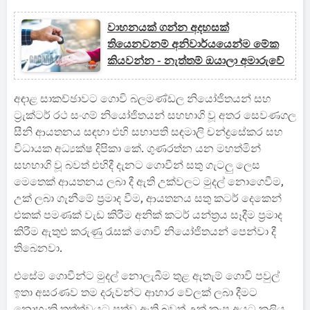
වාහනයක් ගන්න අදහසක්
තියෙනවනම් අනිවාර්යයෙන්ම මේක
කියවන්න - නැත්තම් ඔයාලා අමාරුවේ
අඳාළ සාකච්ඡාවට ගොවි බලමණ්ඩල නියෝජිතයන් සහ
ට්‍රැක්ටර් රථ සංගම් නියෝජිතයන් සහභාගි වූ අතර සෙවණගල
සීනි ආයතනය සඳහා එහි සභාපති සඳමාලි චන්ද්‍රසේකර සහ
විධායක අධ්‍යක්ෂ දිපිකා කේ. ගුණරත්න යන මහත්මින්
සහභාගි වූ බවත් එහිදී දැනට ගොවීන් සතු ගැටලු ලෙස
මෙතෙක් ආයතනය ලබා දී ඇති උක්වලට මුදල් නොගෙවීම,
උක් ලබා ගැනීමේ ප්‍රමාද වීම, ආයතනය සතු කටර් දෙකෙන්
එකක් පමණක් වැඩ කිරීම අනික් කටර් යන්ත්‍රය සෑදීම ප්‍රමාද
කිරීම ඇතුළු කරුණු රැසක් ගොවි නියෝජිතයන් පෙන්වා දී
තිබෙනවා.
එසේම ගොවීන්ට මුදල් නොලැබීම තුළ ඇතැම් ගොවි පවුල්
ඉතා අසරණව තම දරුවන්ට ආහාර වේලක් ලබා දීමට
නොහැකි තත්ත්වයට පත්ව ඇති බවත් උක් කැපු අයට කුලිය