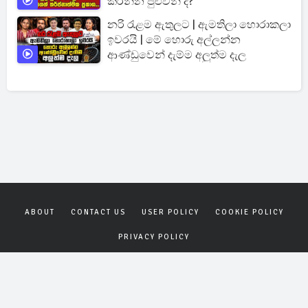
කරන්න පුළුවන් ද?
නරි රැළම ඇතුලට | ඇමතිලා හොරාකලා
ඉවරයි | මේ හොරු අල්ලන්න
ආණ්ඩුවෙන් දැම්ම අලුත්ම දැල
ABOUT
CONTACT US
USER POLICY
COOKIE POLICY
PRIVACY POLICY
Copyrights © 2026
Gagana News
. All rights reserved.