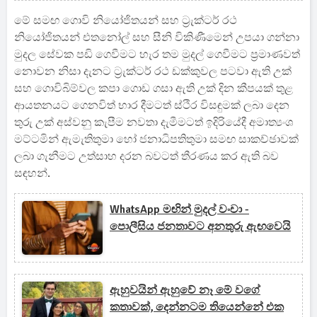
මේ සමඟ ගොවි නියෝජිතයන් සහ ට්‍රැක්ටර් රථ
නියෝජිතයන් එතනෝල් සහ සීනි විකිණීමෙන් උපයා ගන්නා
මුදල සේවක පඩි ගෙවීමට හැර තම මුදල් ගෙවීමට ප්‍රමාණවත්
නොවන නිසා දැනට ට්‍රැක්ටර් රථ ඩක්කුවල පටවා ඇති උක්
සහ ගොවිබිම්වල කපා ගොඩ ගසා ඇති උක් දින කීපයක් තුළ
ආයතනයට ගෙනවිත් භාර දීමටත් ස්ථිර විසඳුමක් ලබා දෙන
තුරු උක් අස්වනු කැපීම නවතා දැමීමටත් ඉදිරියේදී අමාත්‍යංශ
මට්ටමින් ඇමැතිතුමා හෝ ජනාධිපතිතුමා සමඟ සාකච්ඡාවක්
ලබා ගැනීමට උත්සාහ දරන බවටත් තීරණය කර ඇති බව
සඳහන්.
WhatsApp මඟින් මුදල් වංචා -
පොලීසිය ජනතාවට අනතුරු ඇඟවෙයි
ඇහුවයින් ඇහුවේ නෑ මේ වගේ
කතාවක්, දෙන්නටම තියෙන්නේ එක