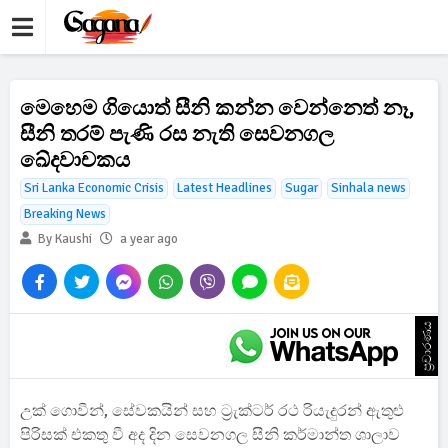
මෙහෙම ගියොත් සීනි කන්න වෙන්නෙත් නෑ,
සීනි තරම් පැණි රස නැති සෙවනගල
ඛේදවාචකය
Sri Lanka Economic Crisis
Latest Headlines
Sugar
Sinhala news
Breaking News
By Kaushi
a year ago
ප්‍රචාරණය
උක් ගොවීන්, සේවකයින් සහ ට්‍රැක්ටර් රථ රියැදුරන් ඇතුළු
පිරිසක් එකතු වී අද දින සෙවනගල සීනි කර්මාන්ත ශාලාව