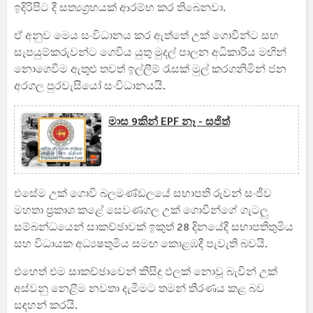
ඉදිරිපිට දී සත්‍යග්‍රහයක් ආරම්භ කර තිබෙනවා.
ඒ අනුව මෙය සංවිධානය කර ඇත්තේ උක් ගොවීන්ට සහ
සැපයුම්කරුවන්ට ගෙවිය යුතු මුදල් පාලන අධිකාරිය මඟින්
නොගෙවීම ඇතුළු තවත් ඉල්ලීම් රැසක් මුල් කරගනිමින් ජන
අරගල පුරවැසියෝ සංවිධානයයි.
මාස 9කින් EPF නෑ - සජිත්
එසේම උක් ගොවි බලමණ්ඩලයේ සභාපති රුවන් සංජීව
මහතා ප්‍රකාශ කළේ සෙවණගල උක් ගොවීන්ගේ ගැටලු
සම්බන්ධයෙන් සාකච්ඡාවක් ඉකුත් 28 දිනයේදී සභාපතිතුමිය
සහ විධායක අධ්‍යෂතුමිය සමඟ කොළඹදී පැවැති බවයි.
එහෙත් එම සාකච්ඡාවෙන් කිසිදු ඵලක් නොවූ බැවින් උක්
අස්වනු නෙළීම නවතා දැමීමට තමන් තීරණය කළ බව
සඳහන් කරයි.