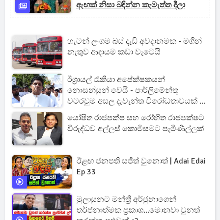
ඇඟක් නිසා බඳින්න කැමැත්ත දීලා
හැටන් ලංගම බස් දැඩි අවදානමක - මගීන්
නැතුව ආදායම කඩා වැටෙයි
ඊශ්‍රායල් රැකියා අපේක්ෂකයන්
නොසන්සුන් වෙයි - පාර්ලිමේන්තු
වටරවුම අසල දැවැන්ත විරෝධතාවයක් -
විපක්ෂ නායකවරයාත් එයි
යෝෂිත රාජපක්ෂ සහ රෝහිත රාජපක්ෂට
විරුද්ධව අල්ලස් කොමිසමට පැමිණිල්ලක්
ඊළඟ ජනපති සජිත් වුනොත් | Adai Edai
Ep 33
මුලාසුනට මන්ත්‍රී අර්ජුනාගෙන්
තර්ජනාත්මක ප්‍රකාශ...මොනවා වුනත්