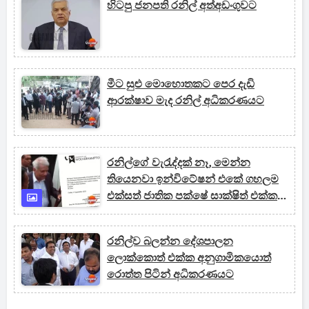
හිටපු ජනපති රනිල් අත්අඩංගුවට
මීට සුළු මොහොතකට පෙර දැඩි
ආරක්ෂාව මැද රනිල් අධිකරණයට
රනිල්ගේ වැරැද්දක් නෑ, මෙන්න
තියෙනවා ඉන්විටේෂන් එකේ ගහලම
එක්සත් ජාතික පක්ෂේ සාක්ෂිත් එක්ක
පෙන්නයි
රනිල්ව බලන්න දේශපාලන
ලොක්කොත් එක්ක අනුගාමිකයොත්
රොත්ත පිටින් අධිකරණ‍යට