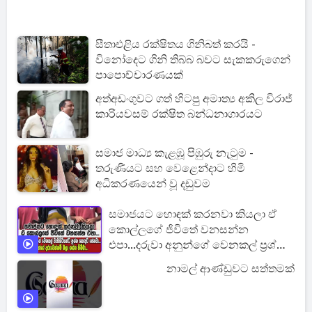
සීතාඑළිය රක්ෂිතය ගිනිබත් කරයි -
විනෝදෙට ගිනි තිබ්බ බවට සැකකරුගෙන්
පාපොච්චාරණයක්
අත්අඩංගුවට ගත් හිටපු අමාත්‍ය අකිල විරාජ්
කාරියවසම් රක්ෂිත බන්ධනාගාරයට
සමාජ මාධ්‍ය කැළඹූ පිඹුරු නැටුම -
තරුණියට සහ වෙළෙන්දාට හිමි
අධිකරණයෙන් වූ දඩුවම
සමාජයට හොඳක් කරනවා කියලා ඒ
කොල්ලගේ ජිවිතේ වනසන්න
එපා...දරුවා අනුන්ගේ වෙනකල් ප්‍රශ්න
හොඳට පේනවා...
නාමල් ආණ්ඩුවට සත්තමක්