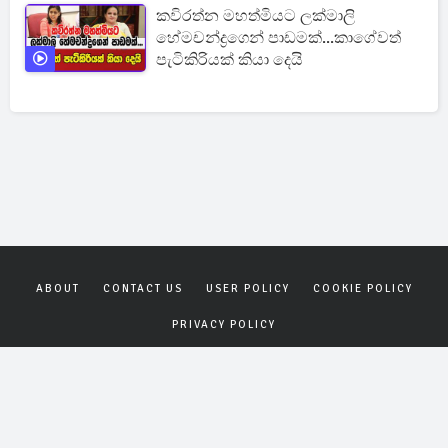
කවිරත්න මහත්මියට ලක්මාලි
හේමචන්ද්‍රගෙන් පාඩමක්...කාගේවත්
පැටිකිරියක් කියා දෙයි
ABOUT
CONTACT US
USER POLICY
COOKIE POLICY
PRIVACY POLICY
Copyrights © 2026
Gagana News
. All rights reserved.