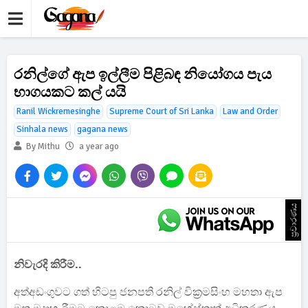
රනිල්ගේ ඇප ඉල්ලීම පිළිබඳ නියෝගය පැය
භාගයකට කල් යයි
Ranil Wickremesinghe
Supreme Court of Sri Lanka
Law and Order
Sinhala news
gagana news
By Mithu
a year ago
ප්‍රචාරණය
නිවැරදි කිරීම..
අත්අඩංගුවට ගත් හිටපු ජනපති රනිල් වික්‍රමසිංහ මහතා ඇප