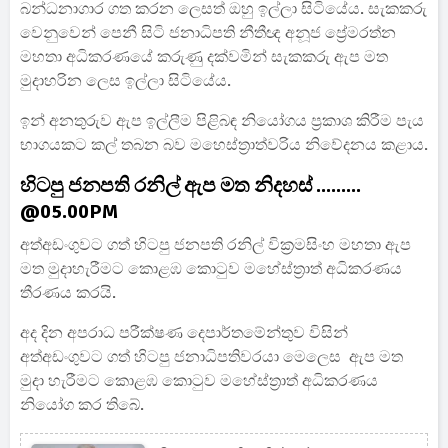
බන්ධනාගාර ගත කරන ලෙසත් ඔහු ඉල්ලා සිටියේය. සැකකරු
වෙනුවෙන් පෙනී සිටි ජනාධිපති නීතීඥ අනූජ ප්‍රේමරත්න
මහතා අධිකරණයේ කරුණු දක්වමින් සැකකරු ඇප මත
මුදාහරින ලෙස ඉල්ලා සිටියේය.
ඉන් අනතුරුව ඇප ඉල්ලීම පිළිබඳ නියෝගය ප්‍රකාශ කිරීම පැය
භාගයකට කල් තබන බව මහෙස්ත්‍රාත්වරිය නිවේදනය කළාය.
හිටපු ජනපති රනිල් ඇප මත නිදහස් .........
@05.00PM
අත්අඩංගුවට ගත් හිටපු ජනපති රනිල් වික්‍රමසිංහ මහතා ඇප
මත මුදාහැරීමට කොළඹ කොටුව මහේස්ත්‍රාත් අධිකරණය
තීරණය කරයි.
අද දින අපරාධ පරීක්ෂණ දෙපාර්තමේන්තුව විසින්
අත්අඩංගුවට ගත් හිටපු ජනාධිපතිවරයා මෙලෙස ඇප මත
මුදා හැරීමට කොළඹ කොටුව මහේස්ත්‍රාත් අධිකරණය
නියෝග කර තිබේ.