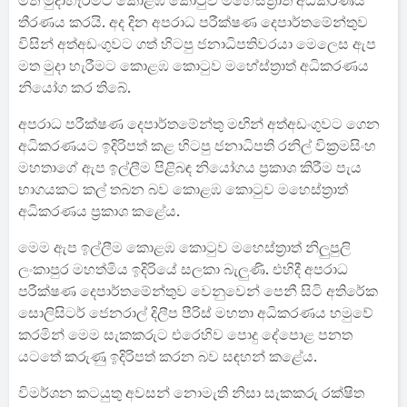
මත මුදාහැරීමට කොළඹ කොටුව මහේස්ත්‍රාත් අධිකරණය
තීරණය කරයි. අද දින අපරාධ පරීක්ෂණ දෙපාර්තමේන්තුව
විසින් අත්අඩංගුවට ගත් හිටපු ජනාධිපතිවරයා මෙලෙස ඇප
මත මුදා හැරීමට කොළඹ කොටුව මහේස්ත්‍රාත් අධිකරණය
නියෝග කර තිබේ.
අපරාධ පරීක්ෂණ දෙපාර්තමේන්තු මඟින් අත්අඩංගුවට ගෙන
අධිකරණයට ඉදිරිපත් කළ හිටපු ජනාධිපති රනිල් වික්‍රමසිංහ
මහතාගේ ඇප ඉල්ලීම පිළිබඳ නියෝගය ප්‍රකාශ කිරීම පැය
භාගයකට කල් තබන බව කොළඹ කොටුව මහෙස්ත්‍රාත්
අධිකරණය ප්‍රකාශ කළේය.
මෙම ඇප ඉල්ලීම කොළඹ කොටුව මහෙස්ත්‍රාත් නිලුපුලි
ලංකාපුර මහත්මිය ඉදිරියේ සලකා බැලුණි. එහිදී අපරාධ
පරීක්ෂණ දෙපාර්තමේන්තුව වෙනුවෙන් පෙනී සිටි අතිරේක
සොලිසිටර් ජෙනරාල් දිලීප පීරිස් මහතා අධිකරණය හමුවේ
කරමින් මෙම සැකකරුට එරෙහිව පොදු දේපොළ පනත
යටතේ කරුණු ඉදිරිපත් කරන බව සඳහන් කළේය.
විමර්ශන කටයුතු අවසන් නොමැති නිසා සැකකරු රක්ෂිත