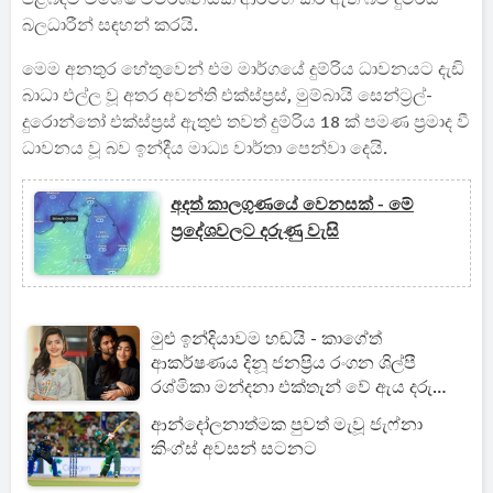
බලධාරීන් සඳහන් කරයි.
මෙම අනතුර හේතුවෙන් එම මාර්ගයේ දුම්රිය ධාවනයට දැඩි
බාධා එල්ල වූ අතර අවන්ති එක්ස්ප්‍රස්, මුම්බායි සෙන්ට්‍රල්-
දුරොන්තෝ එක්ස්ප්‍රස් ඇතුළු තවත් දුම්රිය 18 ක් පමණ ප්‍රමාද වී
ධාවනය වූ බව ඉන්දීය මාධ්‍ය වාර්තා පෙන්වා දෙයි.
අදත් කාලගුණයේ වෙනසක් - මේ
ප්‍රදේශවලට දරුණු වැසි
මුළු ඉන්දියාවම හඬයි - කාගේත්
ආකර්ෂණය දිනූ ජනප්‍රිය රංගන ශිල්පී
රශ්මිකා මන්දනා එක්තැන් වේ ඇය දරුණු
රෝගී තත්ත්වයකින් සියල්ල හෙළිවෙයි
ආන්දෝලනාත්මක පුවත් මැවූ ජැෆ්නා
කිංග්ස් අවසන් සටනට