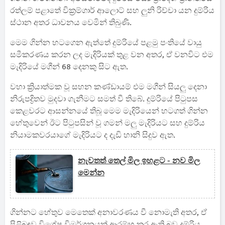
රත්ලම් පළාතේ වික්‍රම්ගාර් ආලොට් සහ ලුනි රිච්චා යන දුම්රිය
ස්ථාන අතර ධාවනය වෙමින් තිබුණි.
මෙම ගින්න හටගෙන ඇත්තේ දුම්රියේ පළමු පංතියේ වායු
සමීකරණය කරන ලද මැදිරියක් තුළ වන අතර, ඒ වනවිට එම
මැදිරියේ මගීන් 68 දෙනකු සිට ඇත.
වහා ක්‍රියාත්මක වූ සහන කණ්ඩායම් එම මගීන් සියලු දෙනා
නිරුපද්‍රිතව මුදවා ගැනීමට සමත් වී තිබේ. දුම්රියේ පිටුපස
කෙළවරට ආසන්නයේ තිබූ මෙම මැදිරියෙන් හටගත් ගින්න
හේතුවෙන් ඊට පිටුපසින් වූ ගමන් මලු මැදිරියට සහ දුම්රිය
නියාමකවරයාගේ මැදිරියට ද දැඩි හානි සිදුව ඇත.
නැවතත් තෙල් මිල ඉහළට - නව මිල
මෙන්න
ගින්නට හේතුව මෙතෙක් අනාවරණය වී නොමැති අතර, ඒ
පිළිබඳව විශේෂ විමර්ශනයක් ආරම්භ කර ඇති බව දුම්රිය