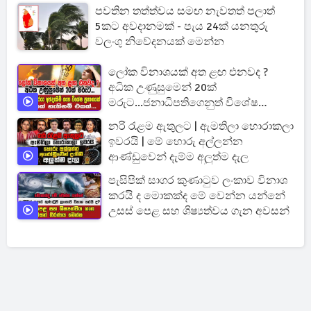
පවතින තත්ත්වය සමඟ නැවතත් පලාත්
5කට අවදානමක් - පැය 24ක් යනතුරු
වලංගු නිවේදනයක් මෙන්න
ලෝක විනාශයක් අත ළඟ එනවද ?
අධික උණුසුමෙන් 20ක්
මරුට...ජනාධිපතිගෙනුත් විශේෂ
ප්‍රකාශයක්
නරි රැළම ඇතුලට | ඇමතිලා හොරාකලා
ඉවරයි | මේ හොරු අල්ලන්න
ආණ්ඩුවෙන් දැම්ම අලුත්ම දැල
පැසිපික් සාගර කුණාටුව ලංකාව විනාශ
කරයි ද මොකක්ද මේ වෙන්න යන්නේ
උසස් පෙළ සහ ශිෂ්‍යත්වය ගැන අවසන්