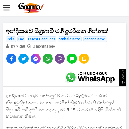
ඉන්දියාවේ සීග්‍රගාමී මගී දුම්රියක ගින්නක්
India
Fire
Latest Headlines
Sinhala news
gagana news
By Mithu
3 months ago
ප්‍රචාරණය
ඉන්දියාවේ තිරුවනන්තපුරම් සිට නවදිල්ලියේ හස්රත්
නිසාමුද්දීන් බලා ධාවනය වෙමින් තිබූ ‘රාජ්ධානි එක්ස්ප්‍රස්’
සීග්‍රගාමී මගී දුම්රියක අද අලුයම 5.15 ට පමණ හදිසි ගින්නක්
හටගෙන තිබේ.
ගින්න හටගන්නා අවස්ථාවේදී දුම්රිය මධ්‍ය ප්‍රාදේශ් ප්‍රාන්තයේ