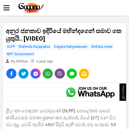
අනුර ජනතාව ඉදිරියේ මහින්දගෙන් සමාව ගත
යුතුයි.. [VIDEO]
SLPP
Mahinda Rajapaksa
Sagara Kariyawasam
Sinhala news
NPP Government
By Shehan
a year ago
ප්‍රචාරණය
ශ්‍රී ලංකා පොදුජන පෙරමුණේ (SLPP) මහලේකම් සාගර
කාරියවසම් මහතා ප්‍රකාශ කර ඇත්තේ, ඊයේ (27) වන විට
රට තුළ වෙඩි තැබීම් 49ක් සිදුවී ඇති බවත්, එම සංඛ්‍යාව 50