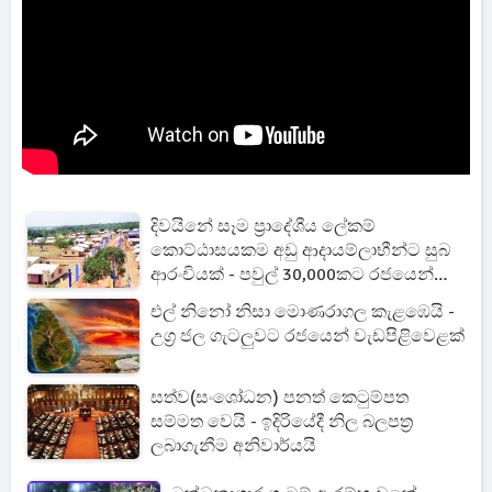
දිවයිනේ සෑම ප්‍රාදේශීය ලේකම්
කොට්ඨාසයකම අඩු ආදායම්ලාභීන්ට සුබ
ආරංචියක් - පවුල් 30,000කට රජයෙන්
නිවාස
එල් නිනෝ නිසා මොණරාගල කැළඹෙයි -
උග්‍ර ජල ගැටලුවට රජයෙන් වැඩපිළිවෙළක්
සත්ව(සංශෝධන) පනත් කෙටුම්පත
සම්මත වෙයි - ඉදිරියේදී නිල බලපත්‍ර
ලබාගැනීම අනිවාර්යයි