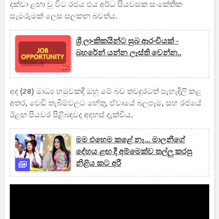
දක්වා ළඟා වූ විට රජය එය අර්ධ සියවසක සංකේතික
සැමරුමක් ලෙස සලකන බවත්ය.
ශ්‍රී ලාංකිකයින්ට සුබ ආරංචියක් -
බහරේන් යන්න ලෑස්ති වෙන්න..
අද (28) මාධ්‍ය හමුවකදී ඔහු මේ බව තවදුරටත් පැහැදිලි කළ
අතර, වෙඩි තැබීම්වලට හේතු, ඒවායේ බලපෑම, සහ රජයේ
ඊළඟ පියවර පිළිබඳවද අදහස් දැක්වීය.
මම එහෙම කළේ නෑ... මාලනීගේ
දේහය ළඟ දී අම්මෙක්ව තල්ලු කරපු
නිළිය කට අරී