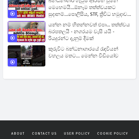
බන්ධනාගාර ගැටුම් ආරම්භ වුනේ
මෙහෙමයි...ඕනෑම තත්ත්වයකට
සුදානම්...පොලිසිය, STF, ත්‍රිවිධ හමුදාව
කැඳවයි.
යන්න නම් හිතන්නවත් එපා... තත්ත්වය
බරපතලයි - නගරයම වැසි යයි -
රියදුරන්ට දැනුම් දීමක්
කුරුවිට බන්ධනාගාරයේ රැඳවියන්
වහලය මතට... මෙන්න වීඩියෝව
ABOUT
CONTACT US
USER POLICY
COOKIE POLICY