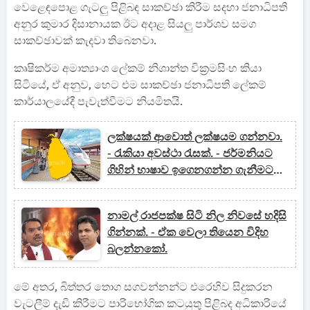
වෙළෙඳපොළ ගැටලු‍ පිළිබඳ සාකච්ඡා කිරීම සදහා ජනාධිපති
අනුර කුමාර දිසානායක ඊට අදාළ සියලු‍ පාර්ශව සමග
සාකච්ඡාවක් කැදවා තිබෙනවා.
කෘෂිකර්ම අමාත්‍යාංශ ලේකම් නිශාන්ත වික්‍රමසිංහ කියා
සිටියේ, ඒ අනුව, හෙට එම සාකච්ඡා ජනාධිපති ලේකම්
කාර්යාලයේදී පැවැත්වීමට නියමිතයි.
ලක්ෂයක් ආවොත් ලක්ෂයම ගන්නවා.
- රැකියා අවස්ථා රැසක්. - ජර්මනියට
ගිහින් භාෂාව ඉගෙනගන්න ගැනීමට
අවසර.
නාමල් රාජපක්ෂ සිටි නිල නිවසේ හදිසි
ගින්නක්. - ඒක වෙලා තියෙන විදිහ
බලන්නකෝ.
මේ අතර, බිත්තර තොග සගවන්නන්ට එරෙහිව සිදුකරන
වැටලීම් දැඩි කිරීමට පාරිභෝගික කටයුතු පිළිබද අධිකාරියේ