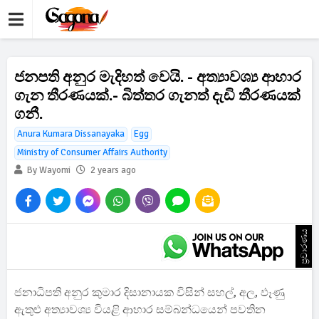
ජනපති අනුර මැදිහත් වෙයි. - අත්‍යාවශ්‍ය ආහාර
ගැන තීරණයක්.- බිත්තර ගැනත් දැඩි තීරණයක්
ගනී.
Anura Kumara Dissanayaka
Egg
Ministry of Consumer Affairs Authority
By Wayomi
2 years ago
ප්‍රචාරණය
ජනාධිපති අනුර කුමාර දිසානායක විසින් සහල්, අල, ඵෑණු
ඇතුළු අත්‍යාවශ්‍ය වියළි ආහාර සම්බන්ධයෙන් පවතින