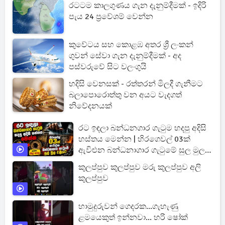
රටටම කාලගුණය ගැන දැනුම්දීමක් - ඉදිරි
පැය 24 ප්‍රවේශම් වෙන්න
කුවේටය සහ කොළඹ අතර ශ්‍රී ලංකන්
ගුවන් සේවා ගැන දැනුම්දීමක් - අද
පස්වරුවේ සිට වලංගුයි
හදිසි වෙනසක් - රත්තරන් මිලදී ගැනීමට
බලාපොරොත්තු වන අයට වැදගත්
නිවේදනයක්
රට ඉඳලා බන්ධනගාර ගැටුම හදපු අදිසි
හස්තය මෙන්න | හිරගෙවල් 03ක්
ඇවිළුන බන්ධනාගාර ගැටුමේ සුල මුල
එළියට
කුලප්පුව කුලප්පුව මරු කුලප්පුව අලි
කුලප්පුව
හාමුදුරුවන් ගෙදරක...ගැහැණු
ළමයෙකුත් ඉන්නවා... හරි ෂෝක්