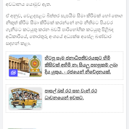
අවධානය යොමුව ඇත.
ඒ අනුව, වෙළදපළට බිත්තර සැපයීම සීමා කිරීමක් හෝ තොග
නිකුත් කිරීම සීමා කිරීමක් කරන්නේ නම් නීතිමට පියවර
ගැනීමට කටයුතු කරන බවයි පාරිභෝගික කටයුතු පිළිබද
අධිකාරියේ, තොරතුරු අංශයේ අධ්‍යක්ෂ අසේල බණ්ඩාර
සඳහන් කළා.
හිටපු සෑම ජනාධිපතිවරයකුට හිමි
කිසිවක් අහිමි නෑ සියලු පහසුකම් ලබා
දිය යුතුය. - රජයෙන් නිවේදනයක්.
පාසල් බස් රථ සහ වෑන් රථ
ධාවනයෙන් ඉවතට.