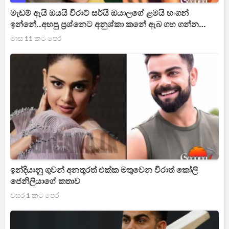
මැඩම් ඇයි ඔයයි විරාට් සර්යි ඔයාලගේ ළමයි හංගන්
ඉන්නේ..අහපු ප්‍රශ්නෙට අනුශ්කා කනේ ඇබ ගහ ගන්න
උත්තර දෙයි [PHOTOS]
මාස 11 කට පෙර
ඉන්දියානු ගුවන් අනතුරත් එක්ක මතුවෙන විරාත් කෝලි
ජෙනිලියාගේ කතාව
වසර 1 කට පෙර