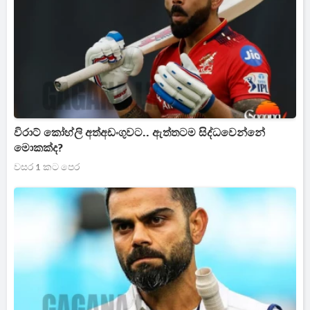
විරාට් කෝහ්ලි අත්අඩංගුවට.. ඇත්තටම සිද්ධවෙන්නේ
මොකක්ද?
වසර 1 කට පෙර