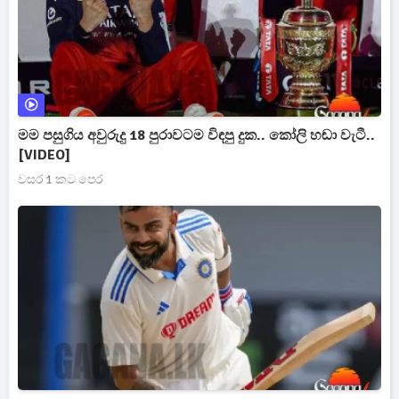
මම පසුගිය අවුරුදු 18 පුරාවටම විඳපු දුක.. කෝලි හඬා වැටී..
[VIDEO]
වසර 1 කට පෙර